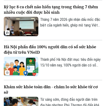
ca phẫu thuật robot từ xa hai chiều đầu
Kỷ lục 8 ca chết não hiến tạng trong tháng 7 thêm
tiên tại Việt Nam. Đây là bước tiến quan
nhiều cuộc đời được hồi sinh
trọng trong ứng dụng công nghệ cao, mở
Bản quyền thuộc về Cơ quan Báo và Phát thanh Truyền hình Hà Nội Giấy
ra cơ hội để người bệnh được tiếp cận kỹ
Tháng 7 năm 2026 ghi nhận dấu mốc đặc
phép số: Số 63/GP-TTDT, cấp ngày 10/05/2023
thuật chuyên sâu ngay tại địa phương.
biệt của ngành hiến, ghép mô tạng Việt
TRANG THÔNG TIN ĐIỆN TỬ
Nam khi cả nước có 8 trường hợp chết
CỦA CƠ QUAN BÁO VÀ PHÁT THANH TRUYỀN HÌNH HÀ NỘI
não hiến tặng mô, tạng – con số cao nhất
từ trước đến nay. Thông tin được Trung
Số 3-5 Huỳnh Thúc Kháng-Phường Láng-Hà Nội
Hà Nội phấn đấu 100% người dân có sổ sức khỏe
tâm Điều phối ghép tạng Quốc gia cung
điện tử trên VNeID
Giám đốc: VŨ MINH TUẤN
cấp tại hội nghị Đẩy mạnh thông tin về
hiến ghép mô tạng diễn ra chiều 3/8.
Thành phố Hà Nội đặt mục tiêu đến ngày
Phó Giám đốc: Nguyễn Kim Khiêm, Nguyễn Minh Đức, Nguyễn Thành Lợi
15/10 năm nay, 100% người dân có sổ
sức khỏe điện tử trên ứng dụng VNeID.
Khám sức khỏe toàn dân - chăm lo sức khỏe từ cơ
sở
Từ sáng sớm, đông đảo người dân trên
địa bàn phường Phú Thượng đã đến khám