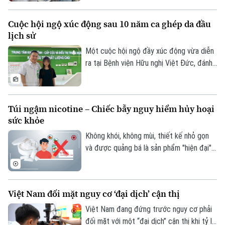
cao chất lượng dịch vụ y tế và bảo đảm
Bóng đá
Giải trí
mọi người dân được tiếp cận chăm sóc
Cuộc hội ngộ xúc động sau 10 năm ca ghép da đầu
Tư vấn sức khỏe
sức khỏe công bằng, bền vững. Trong lĩnh
Quần vợt
lịch sử
Tin tức
Đã phát sóng
vực chăm sóc mắt và phòng chống mù
lòa, Orbis - tổ chức phi chính phủ quốc tế
Một cuộc hội ngộ đầy xúc động vừa diễn
Golf
Sao
- đã đồng hành với ngành mắt Việt Nam
ra tại Bệnh viện Hữu nghị Việt Đức, đánh
suốt 30 năm.
dấu mốc 10 năm sau ca vi phẫu ghép da
Điện ảnh
đầu lịch sử cho một bệnh nhi mới 2 tuổi.
Thời trang
Túi ngậm nicotine – Chiếc bẫy nguy hiểm hủy hoại
sức khỏe
Âm nhạc
Không khói, không mùi, thiết kế nhỏ gọn
và được quảng bá là sản phẩm "hiện đại",
túi ngậm nicotine đang xuất hiện ngày
càng nhiều trên thị trường. Tuy nhiên,
đằng sau vẻ ngoài tưởng như vô hại ấy là
Việt Nam đối mặt nguy cơ ‘đại dịch’ cận thị
những cảnh báo về nguy cơ gây nghiện
cực mạnh, những hệ lụy với sức khỏe và
Việt Nam đang đứng trước nguy cơ phải
thách thức mới đối với công tác quản lý.
đối mặt với một “đại dịch” cận thị khi tỷ lệ