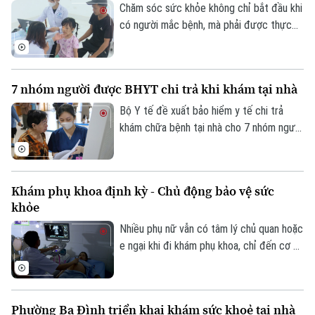
Chăm sóc sức khỏe không chỉ bắt đầu khi
có người mắc bệnh, mà phải được thực
hiện ngay từ công tác phòng ngừa. Tại xã
Phúc Lộc, cùng với chương trình khám
sức khỏe miễn phí cho trẻ dưới 6 tuổi, địa
7 nhóm người được BHYT chi trả khi khám tại nhà
phương đang đồng thời triển khai nhiều
biện pháp phòng, chống dịch bệnh, góp
Bộ Y tế đề xuất bảo hiểm y tế chi trả
phần xây dựng môi trường sống an toàn
khám chữa bệnh tại nhà cho 7 nhóm người
cho người dân.
khó tiếp cận cơ sở y tế, đồng thời mở
rộng thanh toán với khám từ xa và y học
gia đình. Điểm đáng chú ý là lần đầu tiên
Khám phụ khoa định kỳ - Chủ động bảo vệ sức
quỹ bảo hiểm y tế được đề xuất chi trả
khỏe
chi phí khám chữa bệnh tại nhà cho nhiều
nhóm người bệnh không thể, hoặc rất khó
Nhiều phụ nữ vẫn có tâm lý chủ quan hoặc
đến cơ sở y tế.
e ngại khi đi khám phụ khoa, chỉ đến cơ sở
y tế khi các triệu chứng đã kéo dài hoặc
ảnh hưởng đến sinh hoạt. Các bác sĩ
khuyến cáo, khám phụ khoa định kỳ giúp
Phường Ba Đình triển khai khám sức khoẻ tại nhà
phát hiện sớm nhiều bệnh lý, điều trị kịp