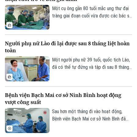
được xem là giải pháp quan trọng để ngăn
chặn dịch lây lan.
Một cụ ông gần 80 tuổi mắc ung thư đại
tràng giai đoạn cuối vừa được các bác sĩ
Bệnh viện Thanh Nhàn can thiệp nút mạch
cầm máu thành công, giúp kiểm soát biến
chứng nguy kịch và trở về nhà trong
Người phụ nữ Lào đi lại được sau 8 tháng liệt hoàn
những ngày cuối đời.
toàn
Theo dõi Hà Nội On
Một người phụ nữ 39 tuổi, quốc tịch Lào,
đã có thể tự đứng và tập đi sau 8 tháng
liệt hoàn toàn hai chân nhờ ca vi phẫu giải
ép tủy cổ thành công tại Bệnh viện Bạch
Mai.
Bệnh viện Bạch Mai cơ sở Ninh Bình hoạt động
vượt công suất
Sau hơn một tháng đi vào hoạt động,
Bệnh viện Bạch Mai cơ sở Ninh Bình đã
vượt 100% công suất giường bệnh, nhiều
chuyên khoa có thời điểm tiến sát 150%.