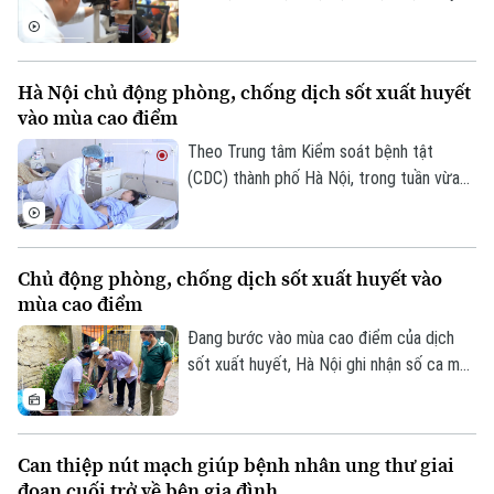
trẻ em và thanh thiếu niên mắc tật khúc
xạ ngày càng gia tăng. Đây là cảnh báo
được các chuyên gia đưa ra tại hội thảo
Hà Nội chủ động phòng, chống dịch sốt xuất huyết
“Giải pháp nâng cao thị lực trong thời đại
vào mùa cao điểm
số” được báo Nhân dân tổ chức.
Theo Trung tâm Kiểm soát bệnh tật
(CDC) thành phố Hà Nội, trong tuần vừa
qua, số ca mắc sốt xuất huyết trên địa
bàn tăng nhanh do thời tiết mưa nhiều, độ
ẩm cao tạo điều kiện thuận lợi cho muỗi
Chủ động phòng, chống dịch sốt xuất huyết vào
truyền bệnh phát triển.
mùa cao điểm
Đang bước vào mùa cao điểm của dịch
sốt xuất huyết, Hà Nội ghi nhận số ca mắc
có xu hướng gia tăng qua từng tuần.
Trước diễn biến này, cùng với sự vào cuộc
của ngành y tế, việc chủ động phòng bệnh
Can thiệp nút mạch giúp bệnh nhân ung thư giai
ngay từ mỗi gia đình, mỗi khu dân cư
đoạn cuối trở về bên gia đình