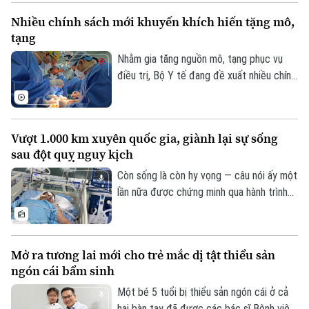
Không chỉ đáp ứng nhu cầu khám chữa
Nhiều chính sách mới khuyến khích hiến tặng mô,
bệnh ngày càng lớn, sự hiện diện của bệnh
tạng
viện còn giúp nhiều ca nhồi máu cơ tim,
đột quỵ não... được cấp cứu, can thiệp
Nhằm gia tăng nguồn mô, tạng phục vụ
trong “giờ vàng”, mở thêm cơ hội sống và
điều trị, Bộ Y tế đang đề xuất nhiều chính
giảm nguy cơ để lại di chứng cho người
sách mới mang tính đột phá trong dự
bệnh.
thảo Luật sửa đổi, bổ sung một số điều
của Luật Hiến, lấy, ghép mô, bộ phận cơ
Vượt 1.000 km xuyên quốc gia, giành lại sự sống
thể người và hiến, lấy xác.
sau đột quỵ nguy kịch
Còn sống là còn hy vọng — câu nói ấy một
lần nữa được chứng minh qua hành trình
giành giật sự sống đầy kỳ diệu của một
nam giáo viên Việt Nam tại Lào. Bằng sự
kiên cường của người vợ và sự tận tụy
Mở ra tương lai mới cho trẻ mắc dị tật thiểu sản
của các bác sĩ Bệnh viện Bạch Mai, một
ngón cái bẩm sinh
phép màu đã thực sự xảy ra sau hành
trình vượt 1.000 km xuyên đêm.
Một bé 5 tuổi bị thiểu sản ngón cái ở cả
hai bàn tay đã được các bác sĩ Bệnh viện