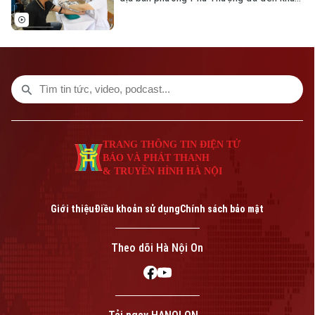
sức khỏe định kỳ. Không chỉ được khám,
tư vấn và tầm soát sức khỏe miễn phí,
người dân còn được lập hồ sơ quản lý sức
khỏe, góp phần phát hiện sớm bệnh lý và
nâng cao chất lượng chăm sóc sức khỏe
ngay từ tuyến cơ sở.
TRANG THÔNG TIN ĐIỆN TỬ
BÁO VÀ PHÁT THANH
& TRUYỀN HÌNH HÀ NỘI
Giới thiệu
Điều khoản sử dụng
Chính sách bảo mật
Theo dõi Hà Nội On