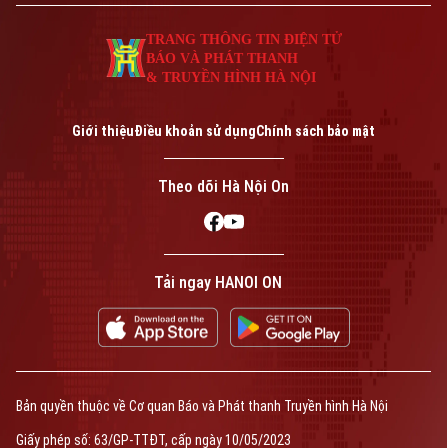
TRANG THÔNG TIN ĐIỆN TỬ
BÁO VÀ PHÁT THANH
& TRUYỀN HÌNH HÀ NỘI
Giới thiệu
Điều khoản sử dụng
Chính sách bảo mật
Theo dõi Hà Nội On
Tải ngay HANOI ON
Bản quyền thuộc về Cơ quan Báo và Phát thanh Truyền hình Hà Nội
Giấy phép số: 63/GP-TTĐT, cấp ngày 10/05/2023