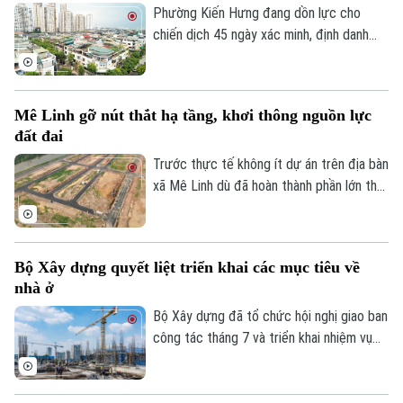
vào Khu Công nghiệp sạch Sóc Sơn phải
Phường Kiến Hưng đang dồn lực cho
được hoàn thành trước ngày 31/12/2026.
chiến dịch 45 ngày xác minh, định danh
chủ sử dụng, đồng bộ với Cơ sở dữ liệu
quốc gia về dân cư, tạo nền tảng quan
trọng để chuẩn hóa thông tin phục vụ
Mê Linh gỡ nút thắt hạ tầng, khơi thông nguồn lực
quản lý nhà nước, cải cách thủ tục hành
đất đai
chính và chuyển đổi số của Thủ đô.
Trước thực tế không ít dự án trên địa bàn
xã Mê Linh dù đã hoàn thành phần lớn thủ
tục pháp lý nhưng vẫn chưa thể triển khai
do thiếu kết nối hạ tầng, chính quyền địa
phương đang chủ động phối hợp với các
Bộ Xây dựng quyết liệt triển khai các mục tiêu về
sở, ngành và doanh nghiệp tháo gỡ những
nhà ở
điểm nghẽn về giao thông nhằm tạo điều
kiện đưa các dự án sớm đi vào thực hiện.
Bộ Xây dựng đã tổ chức hội nghị giao ban
công tác tháng 7 và triển khai nhiệm vụ
trọng tâm tháng 8/2026 của ngành Xây
dựng, trong đó tập trung hoàn thiện thể
chế, phát triển hạ tầng, nhà ở và thị