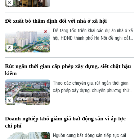
đầu tháng 8, giá thuê nhà trọ và chung cư
mini quanh nhiều trường đại học tại Hà
Nội bắt đầu tăng nhẹ.
Đề xuất bỏ thẩm định đối với nhà ở xã hội
Theo dõi Hà Nội On
Để tăng tốc triển khai các dự án nhà ở xã
hội, HĐND thành phố Hà Nội đề nghị cắt
bỏ hoàn toàn khâu "thẩm định và ra quyết
định miễn tiền sử dụng đất". Bởi khi dự án
được xác định là nhà ở xã hội, doanh
Rút ngắn thời gian cấp phép xây dựng, siết chặt hậu
nghiệp sẽ được tự động miễn các thủ tục
kiểm
này để làm thủ tục giao đất.
Theo các chuyên gia, rút ngắn thời gian
cấp phép xây dựng, chuyển phương thức
quản lý từ “tiền kiểm” sang “hậu kiểm” sẽ
góp phần nâng cao hiệu lực, hiệu quả quản
lý nhà nước trong lĩnh vực xây dựng.
Doanh nghiệp khó giảm giá bất động sản vì áp lực
chi phí
Nguồn cung bất động sản tiếp tục cải