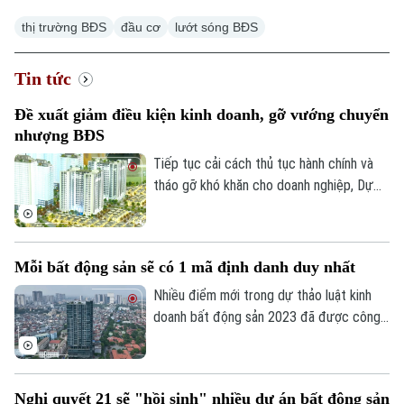
thị trường BĐS
đầu cơ
lướt sóng BĐS
Tin tức
Đề xuất giảm điều kiện kinh doanh, gỡ vướng chuyển
nhượng BĐS
Tiếp tục cải cách thủ tục hành chính và
tháo gỡ khó khăn cho doanh nghiệp, Dự
thảo Luật Kinh doanh bất động sản (sửa
đổi) đề xuất cắt giảm nhiều điều kiện kinh
doanh và đơn giản hóa thủ tục chuyển
Mỗi bất động sản sẽ có 1 mã định danh duy nhất
nhượng dự án.
Nhiều điểm mới trong dự thảo luật kinh
doanh bất động sản 2023 đã được công
bố để các chuyên gia, cộng đồng doanh
nghiệp và các đơn vị liên quan cùng góp ý,
hoàn thiện. Đáng chú ý, việc định danh bất
Nghị quyết 21 sẽ "hồi sinh" nhiều dự án bất động sản
động sản sẽ được bổ sung vào điều