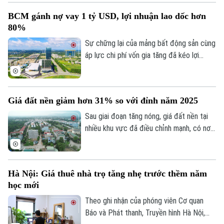
khoản.
BCM gánh nợ vay 1 tỷ USD, lợi nhuận lao dốc hơn
80%
Sự chững lại của mảng bất động sản cùng
áp lực chi phí vốn gia tăng đã kéo lợi
nhuận nửa đầu năm 2026 của Tập đoàn
Đầu tư và Phát triển Công nghiệp
Becamex giảm hơn 80%. Trong bối cảnh
Giá đất nền giảm hơn 31% so với đỉnh năm 2025
dư nợ tài chính lên khoảng 1 tỷ USD, cổ
phiếu doanh nghiệp cũng giảm mạnh và lùi
Sau giai đoạn tăng nóng, giá đất nền tại
về vùng giá thấp nhất trong 5 năm.
nhiều khu vực đã điều chỉnh mạnh, có nơi
giảm tới 31% so với mức đỉnh thiết lập
cuối năm 2025.
Hà Nội: Giá thuê nhà trọ tăng nhẹ trước thềm năm
học mới
Theo ghi nhận của phóng viên Cơ quan
Báo và Phát thanh, Truyền hình Hà Nội,