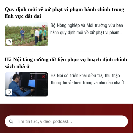
đổi số trong quản lý đất đai.
CỦA CƠ QUAN BÁO VÀ PHÁT THANH TRUYỀN HÌNH HÀ NỘI
Quy định mới về xử phạt vi phạm hành chính trong
Số 3-5 Huỳnh Thúc Kháng-Phường Láng-Hà Nội
lĩnh vực đất đai
Giám đốc: VŨ MINH TUẤN
Bộ Nông nghiệp và Môi trường vừa ban
hành quy định mới về xử phạt vi phạm
Phó Giám đốc: Nguyễn Kim Khiêm, Nguyễn Minh Đức, Nguyễn Thành Lợi
hành chính trong lĩnh vực đất đai, trong
đó tăng mạnh mức xử phạt đối với nhiều
hành vi tự ý chuyển mục đích sử dụng
Hà Nội tăng cường dữ liệu phục vụ hoạch định chính
đất.
sách nhà ở
Hà Nội sẽ triển khai điều tra, thu thập
thông tin về hiện trạng và nhu cầu nhà ở
trên toàn bộ các xã, phường giai đoạn
2026-2030. Dữ liệu thu thập sẽ là cơ sở
để đánh giá kết quả phát triển nhà ở, xây
dựng kế hoạch cho các năm tiếp theo và
hoàn thiện cơ sở dữ liệu về nhà ở, thị
trường bất động sản.