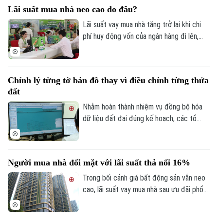
đây đã tổng hợp một số lưu ý về vấn đề
Quần vợt
Tin tức
Đã phát sóng
Lãi suất mua nhà neo cao do đâu?
này.
Golf
Lãi suất vay mua nhà tăng trở lại khi chi
Sao
phí huy động vốn của ngân hàng đi lên,
trong khi tín dụng bất động sản vẫn được
Điện ảnh
kiểm soát, khiến người mua nhà chịu áp
lực tài chính lớn hơn.
Thời trang
Chỉnh lý từng tờ bản đồ thay vì điều chỉnh từng thửa
đất
Âm nhạc
Nhằm hoàn thành nhiệm vụ đồng bộ hóa
dữ liệu đất đai đúng kế hoạch, các tổ
công tác luôn tìm các phương án để
chỉnh lý, cập nhật dữ liệu đất đai đảm bảo
theo đúng yêu cầu, trong đó, việc chỉnh lý
Người mua nhà đối mặt với lãi suất thả nổi 16%
từng tờ bản đồ thay vì chỉnh lý từng thửa
đất như trước đây đã và đang được xem
Trong bối cảnh giá bất động sản vẫn neo
là giải pháp tối ưu.
cao, lãi suất vay mua nhà sau ưu đãi phổ
biến 13-15% một năm, tăng mạnh so với
năm ngoái đã tạo áp lực lớn lên thanh