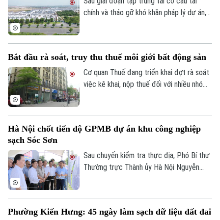
Sau giai đoạn tập trung tái cơ cấu tài
chính và tháo gỡ khó khăn pháp lý dự án,
Tập đoàn Novaland ghi nhận kết quả kinh
doanh tích cực khi có lãi trở lại. Doanh
nghiệp cũng tiếp tục triển khai các giải
Bắt đầu rà soát, truy thu thuế môi giới bất động sản
pháp xử lý nợ, tạo nền tảng cho quá trình
phục hồi trong thời gian tới.
Cơ quan Thuế đang triển khai đợt rà soát
việc kê khai, nộp thuế đối với nhiều nhóm
cá nhân có thu nhập cao từ nhiều nguồn,
trong đó có môi giới bất động sản.
Liên hệ đường dây nóng (bấm để gọi)
Tòa soạn
Tòa soạn
Hà Nội chốt tiến độ GPMB dự án khu công nghiệp
sạch Sóc Sơn
0865.116.699 (hotline)
0865.116.699
Sau chuyến kiểm tra thực địa, Phó Bí thư
Thường trực Thành ủy Hà Nội Nguyễn
Trọng Đông yêu cầu toàn bộ công tác giải
phóng mặt bằng Dự án đầu tư xây dựng
hạ tầng kỹ thuật Khu Công nghiệp sạch
Phường Kiến Hưng: 45 ngày làm sạch dữ liệu đất đai
Sóc Sơn và Dự án xây dựng tuyến đường