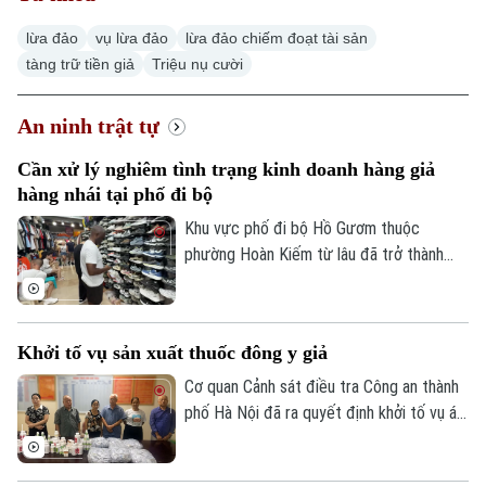
lừa đảo
vụ lừa đảo
lừa đảo chiếm đoạt tài sản
tàng trữ tiền giả
Triệu nụ cười
An ninh trật tự
Cần xử lý nghiêm tình trạng kinh doanh hàng giả
hàng nhái tại phố đi bộ
Khu vực phố đi bộ Hồ Gươm thuộc
phường Hoàn Kiếm từ lâu đã trở thành
điểm đến văn hóa, du lịch hấp dẫn. Thế
nhưng, đằng sau sự sầm uất ấy lại là một
thực trạng đáng ngại: hàng giả, hàng nhái
Khởi tố vụ sản xuất thuốc đông y giả
được bày bán công khai với giá siêu rẻ.
Đáng nói hơn, dù lực lượng chức năng đã
Cơ quan Cảnh sát điều tra Công an thành
kiểm tra nhưng đều khó xử lý bởi những
phố Hà Nội đã ra quyết định khởi tố vụ án,
chiêu trò đối phó tinh vi.
khởi tố bị can đối với Hà Quang Phước
(SN 1952, trú phường Dương Nội, Hà Nội)