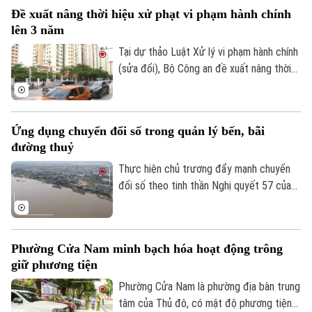
cho người tham gia giao thông.
Đề xuất nâng thời hiệu xử phạt vi phạm hành chính
lên 3 năm
Tại dự thảo Luật Xử lý vi phạm hành chính
(sửa đổi), Bộ Công an đề xuất nâng thời
Theo dõi Hà Nội On
hiệu xử phạt vi phạm hành chính lên 3 năm
nhằm ngăn chặn chủ phương tiện vi phạm
giao thông lợi dụng kẽ hở để né “phạt
Ứng dụng chuyển đổi số trong quản lý bến, bãi
nguội” khi đăng kiểm.
đường thuỷ
Thực hiện chủ trương đẩy mạnh chuyển
đổi số theo tinh thần Nghị quyết 57 của
Trung ương, lực lượng Cảnh sát đường
thủy - Công an Thành phố Hà Nội đã hoàn
thành việc số hóa toàn bộ bến thủy nội
Phường Cửa Nam minh bạch hóa hoạt động trông
địa, bến bãi tập kết vật liệu xây dựng trên
giữ phương tiện
tuyến quản lý.
Phường Cửa Nam là phường địa bàn trung
tâm của Thủ đô, có mật độ phương tiện