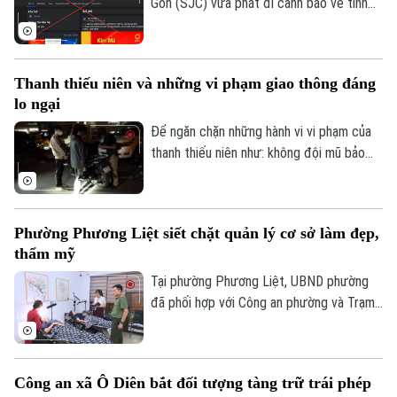
Gòn (SJC) vừa phát đi cảnh báo về tình
Quần vợt
Tin tức
Đã phát sóng
trạng các đối tượng lợi dụng thương hiệu
SJC để lập fanpage giả mạo, mời chào
Golf
Sao
giao dịch vàng và thu thập thông tin cá
Thanh thiếu niên và những vi phạm giao thông đáng
nhân nhằm lừa đảo khách hàng.
Điện ảnh
lo ngại
Để ngăn chặn những hành vi vi phạm của
Thời trang
thanh thiếu niên như: không đội mũ bảo
hiểm, vượt đèn đỏ, đến những hành vi
Âm nhạc
nguy hiểm như lạng lách, đánh võng, bốc
đầu xe..., lực lượng Cảnh sát giao thông
Phường Phương Liệt siết chặt quản lý cơ sở làm đẹp,
Hà Nội đang tăng cường tuần tra, kiểm
thẩm mỹ
soát và xử lý nghiêm các trường hợp vi
phạm.
Tại phường Phương Liệt, UBND phường
đã phối hợp với Công an phường và Trạm
Y tế thành lập đoàn kiểm tra liên ngành,
tiến hành kiểm tra đột xuất nhiều cơ sở
spa, chăm sóc da và thẩm mỹ trên địa
Công an xã Ô Diên bắt đối tượng tàng trữ trái phép
bàn nhằm kịp thời phát hiện, chấn chỉnh