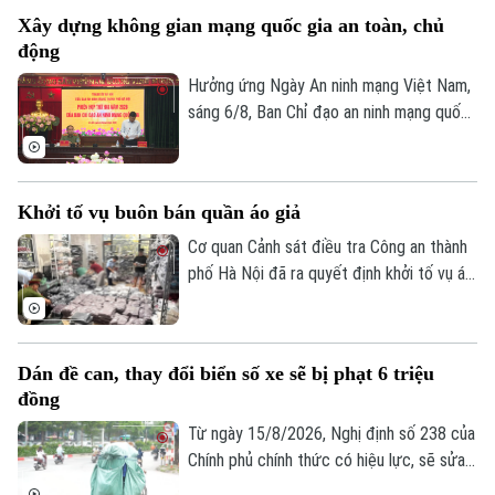
và Bùi Thị Tiết (SN 1988, trú xã Dũng
Xây dựng không gian mạng quốc gia an toàn, chủ
Tiến, tỉnh Phú Thọ) về hành vi "Sản xuất,
động
buôn bán hàng giả là thuốc chữa bệnh"
theo khoản 1, Điều 194 Bộ luật Hình sự.
Hưởng ứng Ngày An ninh mạng Việt Nam,
sáng 6/8, Ban Chỉ đạo an ninh mạng quốc
gia tổ chức Phiên họp thường kỳ theo
hình thức trực tiếp kết hợp trực tuyến
đến điểm cầu 34 tỉnh, thành phố.
Khởi tố vụ buôn bán quần áo giả
Cơ quan Cảnh sát điều tra Công an thành
phố Hà Nội đã ra quyết định khởi tố vụ án,
Chuyên mục
khởi tố bị can đối với Đinh Công Thắng
(SN 2004, trú phường Từ Sơn, tỉnh Bắc
Thời sự
Ninh) về tội "Xâm phạm quyền sở hữu
Dán đề can, thay đổi biển số xe sẽ bị phạt 6 triệu
công nghiệp".
Hà Nội
Hà Nội
đồng
Từ ngày 15/8/2026, Nghị định số 238 của
Chính trị
Nhịp sống Hà Nội
Thế giới
Chính phủ chính thức có hiệu lực, sẽ sửa
đổi, bổ sung một số điều về quy định xử
Xã hội