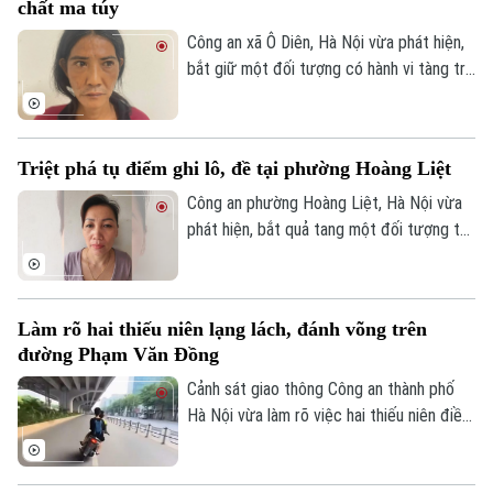
chất ma túy
các vi phạm, bảo đảm quyền lợi và an toàn
cho người dân.
Công an xã Ô Diên, Hà Nội vừa phát hiện,
bắt giữ một đối tượng có hành vi tàng trữ
trái phép chất ma túy. Đối tượng là
Nguyễn Văn Dũng, sinh năm 1979, bị phát
hiện đang tang trữ 0,441 gam heroin tại
Triệt phá tụ điểm ghi lô, đề tại phường Hoàng Liệt
khu vực ngã ba đường Thượng Hội - Tân
Lập.
Công an phường Hoàng Liệt, Hà Nội vừa
phát hiện, bắt quả tang một đối tượng tổ
chức đánh bạc dưới hình thức ghi số lô,
đề.
Làm rõ hai thiếu niên lạng lách, đánh võng trên
đường Phạm Văn Đồng
Cảnh sát giao thông Công an thành phố
Hà Nội vừa làm rõ việc hai thiếu niên điều
khiển xe máy lạng lách, đánh võng trên
đường Phạm Văn Đồng, gây nguy hiểm