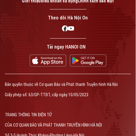
Giới thiệu
Điều khoản sử dụng
Chính sách bảo mật
Theo dõi Hà Nội On
Tải ngay HANOI ON
Bản quyền thuộc về Cơ quan Báo và Phát thanh Truyền hình Hà Nội
Giấy phép số: 63/GP-TTĐT, cấp ngày 10/05/2023
TRANG THÔNG TIN ĐIỆN TỬ
CỦA CƠ QUAN BÁO VÀ PHÁT THANH TRUYỀN HÌNH HÀ NỘI
Số 3-5 Huỳnh Thúc Kháng-Phường Láng-Hà Nội