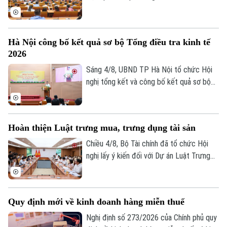
năm 2026 để phục vụ hoạch định chính
sách, xây dựng kịch bản phát triển kinh tế
- xã hội. Đây là chỉ đạo của Phó Chủ tịch
Hà Nội công bố kết quả sơ bộ Tổng điều tra kinh tế
UBND thành phố Hà Nội Nguyễn Xuân
2026
Lưu, Trưởng Ban Chỉ đạo Tổng điều tra
kinh tế năm 2026 thành phố tại Hội nghị
Sáng 4/8, UBND TP Hà Nội tổ chức Hội
tổng kết và công bố kết quả sơ bộ Tổng
nghị tổng kết và công bố kết quả sơ bộ
điều tra kinh tế năm 2026.
Tổng điều tra kinh tế năm 2026. Hội nghị
do Phó Chủ tịch UBND thành phố Nguyễn
Xuân Lưu, Trưởng Ban Chỉ đạo Tổng điều
Hoàn thiện Luật trưng mua, trưng dụng tài sản
tra kinh tế năm 2026 thành phố Hà Nội
chủ trì.
Chiều 4/8, Bộ Tài chính đã tổ chức Hội
nghị lấy ý kiến đối với Dự án Luật Trưng
mua, trưng dụng tài sản (sửa đổi), nhằm
hoàn thiện cơ sở pháp lý về huy động
nguồn lực trong các tình huống cấp bách,
Quy định mới về kinh doanh hàng miễn thuế
đồng thời bảo đảm tốt hơn quyền sở hữu
tài sản của tổ chức, cá nhân.
Nghị định số 273/2026 của Chính phủ quy