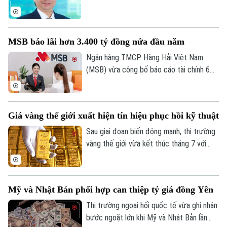
một năm đảm nhiệm cương vị Quyền Tổng
giám đốc, kể từ tháng 7/2025. Sau khi
ông Lộc rời vị trí, Ban điều hành Eximbank
MSB báo lãi hơn 3.400 tỷ đồng nửa đầu năm
còn 6 thành viên.
Ngân hàng TMCP Hàng Hải Việt Nam
(MSB) vừa công bố báo cáo tài chính 6
tháng đầu năm 2026 với lợi nhuận trước
thuế đạt hơn 3.400 tỷ đồng. Tổng tài sản
Bản quyền thuộc về Cơ quan Báo và Phát thanh Truyền hình Hà Nội Giấy
của ngân hàng đạt gần 441.000 tỷ đồng,
phép số: Số 63/GP-TTDT, cấp ngày 10/05/2023
Giá vàng thế giới xuất hiện tín hiệu phục hồi kỹ thuật
tăng hơn 8% so với cuối năm 2025.
TRANG THÔNG TIN ĐIỆN TỬ
Sau giai đoạn biến động mạnh, thị trường
CỦA CƠ QUAN BÁO VÀ PHÁT THANH TRUYỀN HÌNH HÀ NỘI
vàng thế giới vừa kết thúc tháng 7 với
những tín hiệu phục hồi kỹ thuật đáng chú
Số 3-5 Huỳnh Thúc Kháng-Phường Láng-Hà Nội
ý. Dù giá thế giới vừa trải qua một phiên
Giám đốc: VŨ MINH TUẤN
giảm sâu, song các chuyên gia nhận định
Mỹ và Nhật Bản phối hợp can thiệp tỷ giá đồng Yên
kim loại quý đang dần hình thành nền giá
Phó Giám đốc: Nguyễn Kim Khiêm, Nguyễn Minh Đức, Nguyễn Thành Lợi
vững chắc, tạo tiền đề cho khả năng đảo
Thị trường ngoại hối quốc tế vừa ghi nhận
chiều trong trung hạn.
bước ngoặt lớn khi Mỹ và Nhật Bản lần