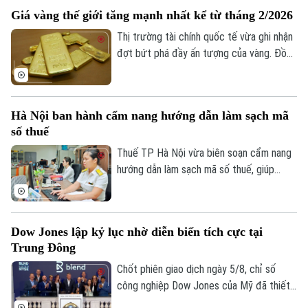
Giá vàng thế giới tăng mạnh nhất kể từ tháng 2/2026
Thị trường tài chính quốc tế vừa ghi nhận
đợt bứt phá đầy ấn tượng của vàng. Đồng
USD suy yếu, lợi suất trái phiếu Kho bạc
Mỹ giảm và những tín hiệu tích cực từ
các cuộc đàm phán giữa Mỹ và Iran được
Hà Nội ban hành cẩm nang hướng dẫn làm sạch mã
cho là các yếu tố làm thay đổi tâm lý của
số thuế
giới đầu tư.
Thuế TP Hà Nội vừa biên soạn cẩm nang
hướng dẫn làm sạch mã số thuế, giúp
người nộp thuế nhận biết trạng thái mã số
thuế, xử lý các trường hợp cần cập nhật
thông tin và hạn chế phát sinh vướng mắc
Dow Jones lập kỷ lục nhờ diễn biến tích cực tại
trong quá trình thực hiện nghĩa vụ thuế.
Chuyên mục
Trung Đông
Chốt phiên giao dịch ngày 5/8, chỉ số
Thời sự
công nghiệp Dow Jones của Mỹ đã thiết
lập mức cao kỷ lục mới nhờ những tín hiệu
Hà Nội