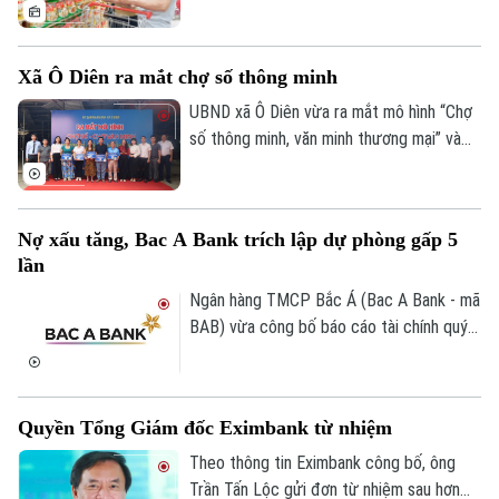
tiếp tục là điểm tựa quan trọng của tăng
trưởng. Tuy nhiên, khi người tiêu dùng
ngày càng thận trọng, kích cầu không thể
Xã Ô Diên ra mắt chợ số thông minh
chỉ dựa vào khuyến mại. Yêu cầu đặt ra là
kết nối hiệu quả sản xuất với phân phối,
UBND xã Ô Diên vừa ra mắt mô hình “Chợ
mở rộng thương mại điện tử, thanh toán
số thông minh, văn minh thương mại” và
số và củng cố niềm tin thị trường.
“Tuyến đường Phan Xích thanh toán
không dùng tiền mặt”, góp phần thúc đẩy
chuyển đổi số trong hoạt động thương
Nợ xấu tăng, Bac A Bank trích lập dự phòng gấp 5
mại và từng bước xây dựng kinh tế số
lần
trên địa bàn.
Ngân hàng TMCP Bắc Á (Bac A Bank - mã
BAB) vừa công bố báo cáo tài chính quý
II/2026 với lợi nhuận trước thuế đạt 304
tỷ đồng, gần như đi ngang so với cùng kỳ
năm trước.
Quyền Tổng Giám đốc Eximbank từ nhiệm
Theo thông tin Eximbank công bố, ông
Trần Tấn Lộc gửi đơn từ nhiệm sau hơn