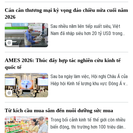
cuộc họp trực tuyến diễn ra vào tối 2/8.
Tòa soạn
Tòa soạn
Cán cân thương mại kỳ vọng đảo chiều nửa cuối năm
Động thái này diễn ra trong bối cảnh căng
2026
0865.116.699 (hotline)
0865.116.699
thẳng tại Trung Đông vẫn gây ra nhiều
gián đoạn đối với nguồn cung năng lượng
Sau nhiều năm liên tiếp xuất siêu, Việt
toàn cầu.
Nam đã nhập siêu hơn 20 tỷ USD trong
gần 7 tháng đầu năm 2026. Dù vậy, nhiều
chuyên gia cho rằng đây chưa phải tín
hiệu đáng lo ngại, bởi phần lớn kim ngạch
AMES 2026: Thúc đẩy hợp tác nghiên cứu kinh tế
nhập khẩu đang phục vụ đầu tư và sản
quốc tế
xuất, tạo nền tảng cho xuất khẩu tăng tốc
trong những tháng cuối năm.
Sau ba ngày làm việc, Hội nghị Châu Á của
Hiệp hội Kinh tế lượng khu vực Đông Á và
Đông Nam Á năm 2026 - AMES 2026 đã
bế mạc tại Hà Nội. Với gần 300 học giả,
chuyên gia đến từ hơn 30 quốc gia và
Từ kích cầu mua sắm đến nuôi dưỡng sức mua
vùng lãnh thổ, hội nghị đã khẳng định vai
trò của Hà Nội là điểm kết nối tri thức và
Trong bối cảnh kinh tế thế giới còn nhiều
hợp tác học thuật quốc tế.
biến động, thị trường hơn 100 triệu dân