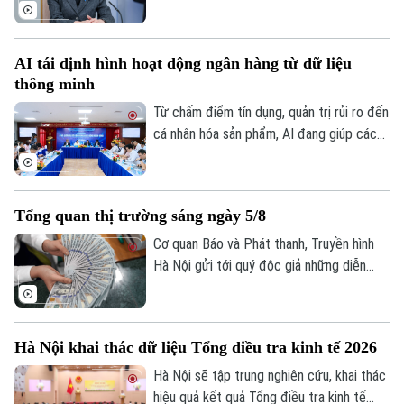
do Thủ tướng Sanae Takaichi đề xuất,
Y tế
Thể thao
Đánh giá
nhằm cắt giảm thuế tiêu thụ đối với thực
Di tích
Dinh dưỡng
phẩm. Nếu được Quốc hội phê chuẩn, đây
Bóng đá
Giải trí
AI tái định hình hoạt động ngân hàng từ dữ liệu
sẽ là lần đầu tiên Nhật Bản cắt giảm thuế
thông minh
Tư vấn sức khỏe
tiêu dùng kể từ khi sắc thuế này được áp
Quần vợt
Tin tức
Đã phát sóng
dụng vào năm 1989.
Từ chấm điểm tín dụng, quản trị rủi ro đến
cá nhân hóa sản phẩm, AI đang giúp các
Golf
Sao
tổ chức tín dụng nâng cao hiệu quả vận
hành và cải thiện trải nghiệm khách hàng.
Điện ảnh
Tuy nhiên, để AI phát huy giá trị, các
Tổng quan thị trường sáng ngày 5/8
chuyên gia cho rằng điều quan trọng nhất
Thời trang
vẫn là chất lượng dữ liệu, hành lang pháp
Cơ quan Báo và Phát thanh, Truyền hình
lý và cơ chế quản trị rủi ro phù hợp.
Hà Nội gửi tới quý độc giả những diễn
Âm nhạc
biến mới nhất của thị trường sáng nay
(5/8) với thông tin về giá vàng và tỷ giá
ngoại tệ.
Hà Nội khai thác dữ liệu Tổng điều tra kinh tế 2026
Hà Nội sẽ tập trung nghiên cứu, khai thác
hiệu quả kết quả Tổng điều tra kinh tế