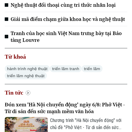
Nghệ thuật đối thoại cùng tri thức nhân loại
Giải mã điểm chạm giữa khoa học và nghệ thuật
Tranh của học sinh Việt Nam trưng bày tại Bảo
tàng Louvre
Chuyên mục
Từ khoá
Thời sự
hành trình nghệ thuật
triển lãm tranh
triển lãm
triển lãm nghệ thuật
Hà Nội
Hà Nội
Tin tức
Chính trị
Nhịp sống Hà Nội
Thế giới
Đón xem 'Hà Nội chuyển động' ngày 6/8: Phở Việt -
Xã hội
Từ di sản đến sức mạnh mềm văn hóa
Người Hà Nội
Tin tức
Kinh tế
Chương trình "Hà Nội chuyển động" với
An ninh trật tự
Khoảnh khắc Hà Nội
chủ đề "Phở Việt - Từ di sản đến sức
Quân sự