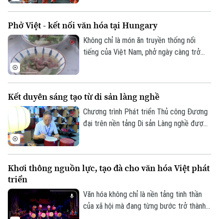
Việt Nam. Trong đó, lần đầu tiên quy định
cụ thể các tiêu chí lựa chọn địa phương
Phở Việt - kết nối văn hóa tại Hungary
thực hiện thí điểm mô hình đô thị di sản
văn hóa.
Không chỉ là món ăn truyền thống nổi
tiếng của Việt Nam, phở ngày càng trở
Liên hệ đường dây nóng (bấm để gọi)
thành cầu nối văn hóa, gắn kết bạn bè
Tòa soạn
Tòa soạn
quốc tế. Tại Thủ đô Budapest của
0865.116.699 (hotline)
0865.116.699
Hungary, hàng trăm người dân sở tại cùng
Kết duyên sáng tạo từ di sản làng nghề
cộng đồng người Việt đã tham gia
chương trình giao lưu ẩm thực Việt Nam,
Chương trình Phát triển Thủ công Đương
nơi hương vị phở góp phần kể câu chuyện
đại trên nền tảng Di sản Làng nghề được
về đất nước, con người và văn hóa Việt
thành phố Hà Nội triển khai hướng tới tạo
Nam.
ra những sản phẩm mang đậm bản sắc văn
hóa Hà Nội và Việt Nam, đáp ứng nhu cầu
Khơi thông nguồn lực, tạo đà cho văn hóa Việt phát
của thị trường đương đại, đồng thời góp
triển
phần bảo tồn và phát huy giá trị các làng
nghề truyền thống.
Văn hóa không chỉ là nền tảng tinh thần
của xã hội mà đang từng bước trở thành
nguồn lực quan trọng trong phát triển