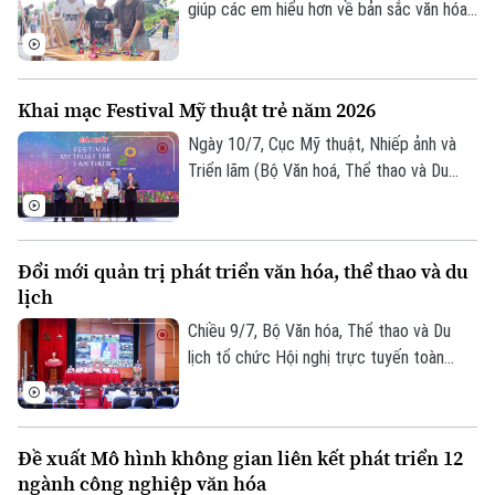
giúp các em hiểu hơn về bản sắc văn hóa
dân tộc, UBND phường Việt Hưng đã tổ
chức Ngày hội Văn hóa dân gian thiếu nhi
hè 2026.
Khai mạc Festival Mỹ thuật trẻ năm 2026
Ngày 10/7, Cục Mỹ thuật, Nhiếp ảnh và
Triển lãm (Bộ Văn hoá, Thể thao và Du
lịch) tổ chức lễ khai mạc và trao giải
thưởng Festival Mỹ thuật trẻ lần thứ 8
năm 2026, ghi nhận những sáng tạo xuất
Đổi mới quản trị phát triển văn hóa, thể thao và du
sắc của nghệ sĩ trẻ.
lịch
Chiều 9/7, Bộ Văn hóa, Thể thao và Du
lịch tổ chức Hội nghị trực tuyến toàn
quốc sơ kết công tác 6 tháng đầu năm,
triển khai nhiệm vụ trọng tâm 6 tháng cuối
năm 2026. Phó Chủ tịch UBND thành phố
Đề xuất Mô hình không gian liên kết phát triển 12
Hà Nội Vũ Thu Hà dự tại điểm cầu Hà Nội.
ngành công nghiệp văn hóa