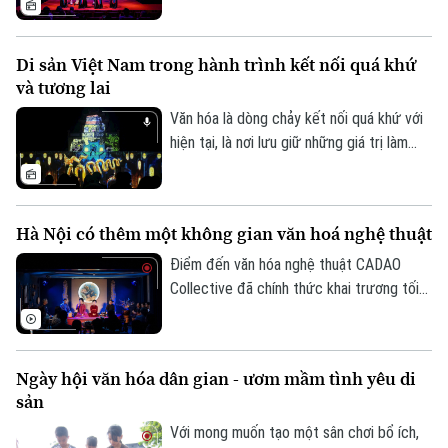
kinh tế - xã hội. Tuy nhiên, để những giá trị
văn hóa được phát huy tương xứng với
Di sản Việt Nam trong hành trình kết nối quá khứ
tiềm năng, cần một hành lang thể chế
và tương lai
đồng bộ, cơ chế đầu tư hiệu quả và sự
chung tay của toàn xã hội.
Văn hóa là dòng chảy kết nối quá khứ với
hiện tại, là nơi lưu giữ những giá trị làm
nên bản sắc và tâm hồn dân tộc. Không
chỉ bảo tồn ký ức lịch sử, những di sản
văn hóa đang được làm mới bằng tư duy
Hà Nội có thêm một không gian văn hoá nghệ thuật
sáng tạo và công nghệ hiện đại, để trở
nên gần gũi hơn với công chúng hôm nay.
Điểm đến văn hóa nghệ thuật CADAO
Collective đã chính thức khai trương tối
10/7 tại số 66 Tô Ngọc Vân (phường Tây
Hồ, Hà Nội), mở ra một không gian văn
hóa, nghệ thuật và ẩm thực hướng tới
Ngày hội văn hóa dân gian - ươm mầm tình yêu di
việc tiếp biến di sản bằng tư duy sáng tạo
sản
đương đại.
Với mong muốn tạo một sân chơi bổ ích,