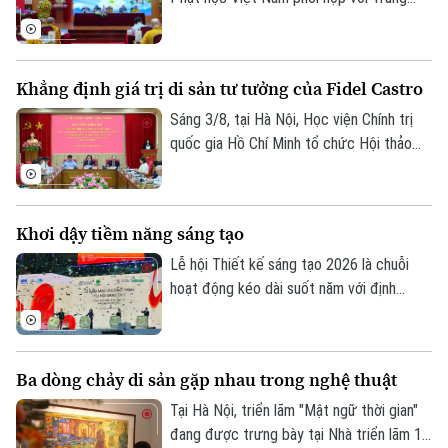
quyện.
tâm Nghiên cứu Nữ giới Phật giáo và Viện
Thông tin Khoa học xã hội tổ chức Hội
Điện ảnh
thảo khoa học với chủ đề "Ni trưởng Hải
Khẳng định giá trị di sản tư tưởng của Fidel Castro
Thời trang
Triều Âm - Cuộc đời, đóng góp và vai trò
trong Phật giáo Việt Nam đương đại".
Sáng 3/8, tại Hà Nội, Học viện Chính trị
Âm nhạc
quốc gia Hồ Chí Minh tổ chức Hội thảo
khoa học “Đồng chí Fidel Castro - Lãnh tụ
vĩ đại của Cách mạng Cuba, chiến sĩ quốc
tế kiên cường, người bạn lớn của nhân dân
Khơi dậy tiềm năng sáng tạo
Việt Nam”.
Lễ hội Thiết kế sáng tạo 2026 là chuỗi
hoạt động kéo dài suốt năm với định
hướng chuyển mạnh từ mô hình tổ chức lễ
hội sang xây dựng hệ sinh thái sáng tạo
đô thị, tạo không gian thử nghiệm liên
Ba dòng chảy di sản gặp nhau trong nghệ thuật
ngành, nhằm mang đến các trải nghiệm đa
giác quan và kết nối quốc tế sâu rộng.
Tại Hà Nội, triển lãm "Mật ngữ thời gian"
đang được trưng bày tại Nhà triển lãm 16