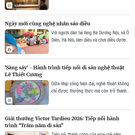
Ngô Quyền đã mang đến một cuộc gặp
gỡ thú vị giữa biểu tượng Dzi của văn hóa
Tây Tạng và hai chất liệu truyền thống của
Ngày mới cùng nghệ nhân sáo diều
mỹ thuật Việt Nam là sơn mài và giấy dó.
Với người dân tại làng Bá Dương Nội, xã Ô
Diên, Hà Nội, làm diều và chơi diều dường
như đã đi vào tâm thức. Để tiếng sáo
diều làng Bá Dương Nội được gìn giữ tới
tận hôm nay, không thể không kể đến
'Sàng sảy' – Hành trình tiếp nối di sản nghệ thuật
công lao của Nghệ nhân nhân dân Nguyễn
Lê Thiết Cương
Hữu Kiêm - người đã nâng niu cánh diều
và đưa nghệ thuật chơi diều của Việt Nam
Giữa nhịp sống hiện đại, nghệ thuật không
tới bạn bè quốc tế.
chỉ được thưởng thức mà còn trở thành
không gian để mỗi người lắng lại, đối thoại
với những giá trị nguyên bản. Không gian
trưng bày ứng dụng "Sàng Sảy" do 39
Giải thưởng Victor Tardieu 2026: Tiếp nối hành
Concept thực hiện mang đến một hành
trình "Trăm năm di sản"
trình như thế, nơi những tác phẩm của cố
họa sĩ Lê Thiết Cương được tiếp nối bằng
Tiếp nối thành công của mùa giải năm