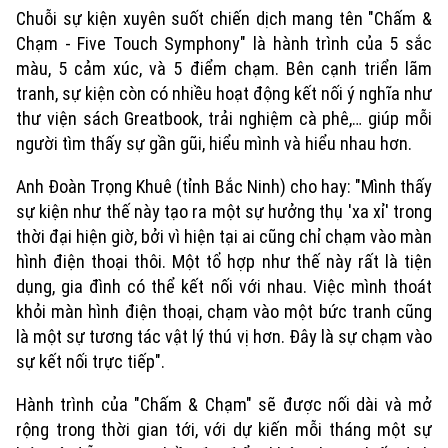
Chuỗi sự kiện xuyên suốt chiến dịch mang tên "Chấm &
Chạm - Five Touch Symphony" là hành trình của 5 sắc
màu, 5 cảm xúc, và 5 điểm chạm. Bên cạnh triển lãm
tranh, sự kiện còn có nhiều hoạt động kết nối ý nghĩa như
thư viện sách Greatbook, trải nghiệm cà phê,… giúp mỗi
người tìm thấy sự gần gũi, hiểu mình và hiểu nhau hơn.
Anh Đoàn Trọng Khuê (tỉnh Bắc Ninh) cho hay: "Mình thấy
sự kiện như thế này tạo ra một sự hưởng thụ 'xa xỉ' trong
thời đại hiện giờ, bởi vì hiện tại ai cũng chỉ chạm vào màn
hình điện thoại thôi. Một tổ hợp như thế này rất là tiện
dụng, gia đình có thể kết nối với nhau. Việc mình thoát
khỏi màn hình điện thoại, chạm vào một bức tranh cũng
là một sự tương tác vật lý thú vị hơn. Đây là sự chạm vào
sự kết nối trực tiếp".
Hành trình của "Chấm & Chạm" sẽ được nối dài và mở
rộng trong thời gian tới, với dự kiến mỗi tháng một sự