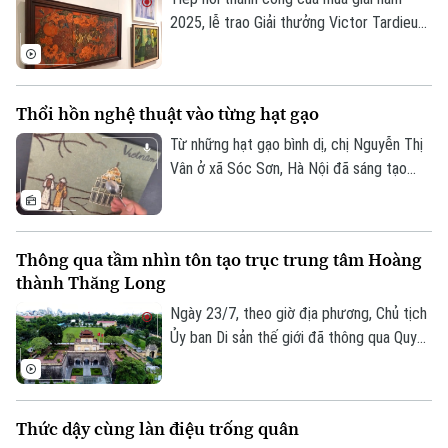
góc nhìn sáng tạo của thế hệ trẻ.
2025, lễ trao Giải thưởng Victor Tardieu
2026 đã được tổ chức, tôn vinh những
tác phẩm và khóa luận tốt nghiệp xuất
sắc của sinh viên Trường Đại học Mỹ
Thổi hồn nghệ thuật vào từng hạt gạo
thuật Việt Nam.
Từ những hạt gạo bình dị, chị Nguyễn Thị
Vân ở xã Sóc Sơn, Hà Nội đã sáng tạo
nên những bức tranh độc đáo, tái hiện
phong cảnh quê hương, danh lam thắng
Theo dõi Hà Nội On
cảnh và nhiều giá trị văn hóa truyền thống
Thông qua tầm nhìn tôn tạo trục trung tâm Hoàng
của dân tộc.
thành Thăng Long
Ngày 23/7, theo giờ địa phương, Chủ tịch
Ủy ban Di sản thế giới đã thông qua Quyết
định số 48, chính thức thông qua “Tầm
nhìn về việc chỉnh trang, tôn tạo trục
trung tâm của Hoàng thành Thăng Long”.
Thức dậy cùng làn điệu trống quân