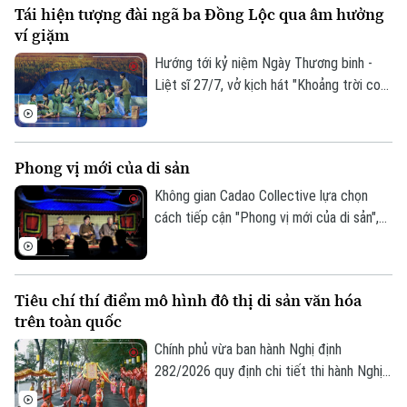
Tái hiện tượng đài ngã ba Đồng Lộc qua âm hưởng
được thành phố Hà Nội tìm lời giải khi xây
ví giặm
dựng Bộ chỉ tiêu thống kê các ngành
công nghiệp văn hóa trên địa bàn thành
Hướng tới kỷ niệm Ngày Thương binh -
phố.
Liệt sĩ 27/7, vở kịch hát "Khoảng trời con
gái" do Nhà hát Nghệ thuật truyền thống
tỉnh Hà Tĩnh thực hiện đã có đêm công
diễn giàu cảm xúc tại Thủ đô Hà Nội vào
Phong vị mới của di sản
tối 19/7.
Không gian Cadao Collective lựa chọn
cách tiếp cận "Phong vị mới của di sản",
kết nối nghệ thuật truyền thống, ẩm thực
bản địa và trải nghiệm đương đại trong
cùng một hành trình khám phá.
Tiêu chí thí điểm mô hình đô thị di sản văn hóa
trên toàn quốc
Chính phủ vừa ban hành Nghị định
282/2026 quy định chi tiết thi hành Nghị
quyết của Quốc hội về phát triển văn hóa