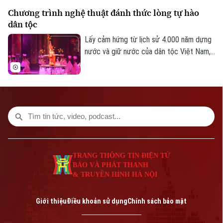
diễn âm nhạc đặc sắc.
Chương trình nghệ thuật đánh thức lòng tự hào
dân tộc
Lấy cảm hứng từ lịch sử 4.000 năm dựng
nước và giữ nước của dân tộc Việt Nam,
show nghệ thuật được đầu tư hàng triệu
USD mang tên "Đất nước thiên hùng ca"
sắp được ra mắt khán giả trong mùa hè
tới.
TRANG THÔNG TIN ĐIỆN TỬ
BÁO VÀ PHÁT THANH
& TRUYỀN HÌNH HÀ NỘI
Giới thiệu
Điều khoản sử dụng
Chính sách bảo mật