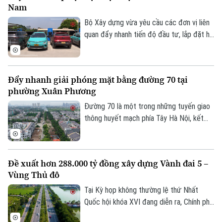
Nam
phân luồng đảm bảo an toàn giao thông
tại đây.
Bộ Xây dựng vừa yêu cầu các đơn vị liên
quan đẩy nhanh tiến độ đầu tư, lắp đặt hệ
thống trạm sạc xe điện tại các trạm dừng
nghỉ trên tuyến cao tốc Bắc - Nam phía
Đông, đáp ứng nhu cầu sử dụng phương
Đẩy nhanh giải phóng mặt bằng đường 70 tại
tiện điện đang ngày càng gia tăng.
phường Xuân Phương
Đường 70 là một trong những tuyến giao
thông huyết mạch phía Tây Hà Nội, kết
nối nhiều khu đô thị, khu công nghiệp và
các tuyến vành đai. Tuy nhiên, nhiều năm
qua, tình trạng quá tải, ùn tắc kéo dài đã
Đề xuất hơn 288.000 tỷ đồng xây dựng Vành đai 5 –
ảnh hưởng lớn đến việc đi lại và phát triển
Vùng Thủ đô
kinh tế-xã hội của khu vực. Để sớm triển
khai dự án mở rộng tuyến đường, công
Tại Kỳ họp không thường lệ thứ Nhất
tác GPMB đang được phường Xuân
Quốc hội khóa XVI đang diễn ra, Chính phủ
Phương tập trung đẩy nhanh tiến độ.
đã trình Quốc hội xem xét chủ trương đầu