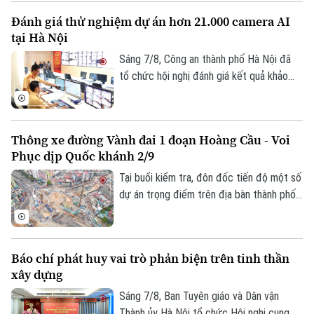
để những tay lái thép thể hiện bản lĩnh, kỹ
Đánh giá thử nghiệm dự án hơn 21.000 camera AI
năng xử lý tình huống phức tạp, khẳng
tại Hà Nội
định sức mạnh cơ động, sẵn sàng chiến
đấu.
Sáng 7/8, Công an thành phố Hà Nội đã
tổ chức hội nghị đánh giá kết quả khảo
sát và thử nghiệm hệ thống hơn 21.000
camera AI. Đây là dự án hạ tầng kỹ thuật
cốt lõi được thực hiện theo Lệnh xây
Thông xe đường Vành đai 1 đoạn Hoàng Cầu - Voi
dựng công trình khẩn cấp của UBND
Phục dịp Quốc khánh 2/9
thành phố. Trung tướng Nguyễn Thanh
Tùng, Giám đốc Công an thành phố yêu
Tại buổi kiểm tra, đôn đốc tiến độ một số
cầu dự án phải bảo đảm chất lượng cao
dự án trọng điểm trên địa bàn thành phố,
nhất, tính ổn định và khả năng mở rộng
Phó Bí thư Thường trực Thành uỷ Hà Nội
trong tương lai.
Nguyễn Trọng Đông yêu cầu các đơn vị
đẩy nhanh tiến độ, đảm bảo thông tuyến
Báo chí phát huy vai trò phản biện trên tinh thần
Vành đai 1 đoạn Hoàng Cầu - Voi Phục
xây dựng
dịp Quốc khánh 2/9. Riêng hai cầu vượt
tại các nút giao phải hoàn thành trước
Sáng 7/8, Ban Tuyên giáo và Dân vận
31/12/2026.
Thành ủy Hà Nội tổ chức Hội nghị cung