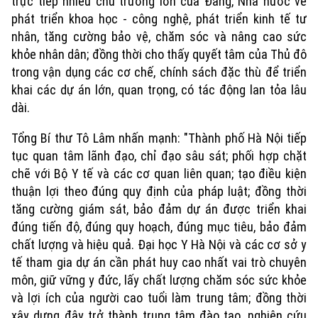
trực tiếp nhiều chủ trương lớn của Đảng, Nhà nước về
phát triển khoa học - công nghệ, phát triển kinh tế tư
nhân, tăng cường bảo vệ, chăm sóc và nâng cao sức
khỏe nhân dân; đồng thời cho thấy quyết tâm của Thủ đô
trong vận dụng các cơ chế, chính sách đặc thù để triển
khai các dự án lớn, quan trọng, có tác động lan tỏa lâu
dài.
Tổng Bí thư Tô Lâm nhấn mạnh: "Thành phố Hà Nội tiếp
tục quan tâm lãnh đạo, chỉ đạo sâu sát; phối hợp chặt
chẽ với Bộ Y tế và các cơ quan liên quan; tạo điều kiện
thuận lợi theo đúng quy định của pháp luật; đồng thời
tăng cường giám sát, bảo đảm dự án được triển khai
đúng tiến độ, đúng quy hoạch, đúng mục tiêu, bảo đảm
chất lượng và hiệu quả. Đại học Y Hà Nội và các cơ sở y
tế tham gia dự án cần phát huy cao nhất vai trò chuyên
môn, giữ vững y đức, lấy chất lượng chăm sóc sức khỏe
và lợi ích của người cao tuổi làm trung tâm; đồng thời
xây dựng đây trở thành trung tâm đào tạo, nghiên cứu