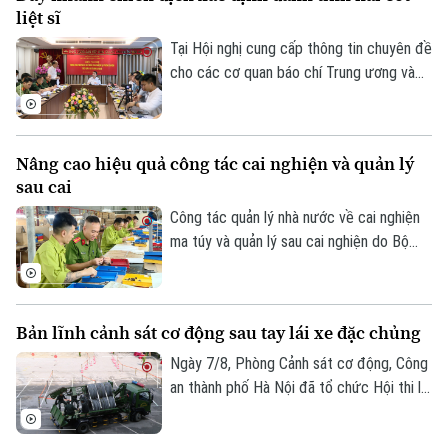
liệt sĩ
Tại Hội nghị cung cấp thông tin chuyên đề
cho các cơ quan báo chí Trung ương và
thành phố do Ban Tuyên giáo và Dân vận
Thành ủy tổ chức sáng 7/8, đại diện Bộ
Tư lệnh Thủ đô Hà Nội và Sở Nội vụ đã
Nâng cao hiệu quả công tác cai nghiện và quản lý
thông tin về kết quả triển khai Chiến dịch
sau cai
"500 ngày đêm đẩy mạnh tìm kiếm, quy
tập và xác định danh tính hài cốt liệt sĩ"
Công tác quản lý nhà nước về cai nghiện
trên địa bàn Thủ đô.
ma túy và quản lý sau cai nghiện do Bộ
Công an tiếp nhận thực hiện trong hơn
một năm qua đã từng bước đi vào nền
nếp và đạt được nhiều kết quả tích cực.
Bản lĩnh cảnh sát cơ động sau tay lái xe đặc chủng
Ngày 7/8, Phòng Cảnh sát cơ động, Công
an thành phố Hà Nội đã tổ chức Hội thi lái
xe giỏi thực hành kỹ chiến thuật trên
phương tiện đặc chủng. Đây là sân chơi