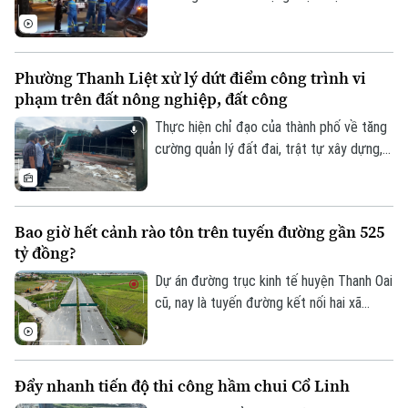
của doanh nghiệp và xã hội.
luận số 75 của Ban Chấp hành Trung ương
Đảng khóa XIV về bảo vệ môi trường và
ứng phó với biến đổi khí hậu.
Phường Thanh Liệt xử lý dứt điểm công trình vi
Bản quyền thuộc về Cơ quan Báo và Phát thanh Truyền hình Hà Nội Giấy
phạm trên đất nông nghiệp, đất công
phép số: Số 63/GP-TTDT, cấp ngày 10/05/2023
Thực hiện chỉ đạo của thành phố về tăng
TRANG THÔNG TIN ĐIỆN TỬ
cường quản lý đất đai, trật tự xây dựng,
phường Thanh Liệt đang tập trung triển
CỦA CƠ QUAN BÁO VÀ PHÁT THANH TRUYỀN HÌNH HÀ NỘI
khai đồng bộ các giải pháp nhằm xử lý
Số 3-5 Huỳnh Thúc Kháng-Phường Láng-Hà Nội
dứt điểm các công trình vi phạm trên đất
Bao giờ hết cảnh rào tôn trên tuyến đường gần 525
nông nghiệp, đất công do Nhà nước quản
Giám đốc: VŨ MINH TUẤN
tỷ đồng?
lý.
Phó Giám đốc: Nguyễn Kim Khiêm, Nguyễn Minh Đức, Nguyễn Thành Lợi
Dự án đường trục kinh tế huyện Thanh Oai
cũ, nay là tuyến đường kết nối hai xã
Thanh Oai và Tam Hưng là dự án chậm
tiến độ kéo dài với hai lần UBND thành
phố phải gia hạn thời gian hoàn thành. Với
Đẩy nhanh tiến độ thi công hầm chui Cổ Linh
mốc thời điểm phải đưa vào khai thác