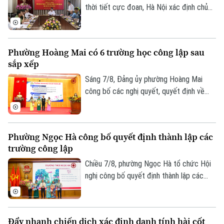
thời tiết cực đoan, Hà Nội xác định chủ
động phòng ngừa, chuẩn bị lực lượng và
sẵn sàng ứng phó là yêu cầu xuyên suốt
trong công tác phòng, chống thiên tai và
Phường Hoàng Mai có 6 trường học công lập sau
tìm kiếm cứu nạn.
sắp xếp
Sáng 7/8, Đảng ủy phường Hoàng Mai
công bố các nghị quyết, quyết định về
Theo dõi Hà Nội On
sắp xếp, tổ chức lại các cơ sở giáo dục
công lập và thành lập tổ chức cơ sở Đảng
tại các đơn vị này. Với 9 trường thuộc
Phường Ngọc Hà công bố quyết định thành lập các
diện sắp xếp được tổ chức lại thành bốn
trường công lập
trường, phường Hoàng Mai đã đạt tỷ lệ
giảm 55%, vượt yêu cầu Ủy ban nhân dân
Chiều 7/8, phường Ngọc Hà tổ chức Hội
thành phố Hà Nội đề ra.
nghị công bố quyết định thành lập các
trường mầm non, tiểu học, THCS công lập
và công tác sắp xếp cán bộ trên địa bàn
phường.
Đẩy nhanh chiến dịch xác định danh tính hài cốt