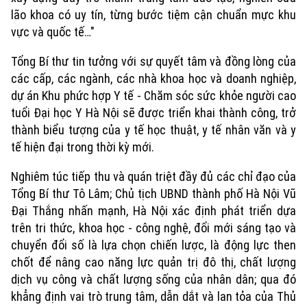
lão khoa có uy tín, từng bước tiệm cận chuẩn mực khu
vực và quốc tế…"
Tổng Bí thư tin tưởng với sự quyết tâm và đồng lòng của
các cấp, các ngành, các nhà khoa học và doanh nghiệp,
dự án Khu phức hợp Y tế - Chăm sóc sức khỏe người cao
tuổi Đại học Y Hà Nội sẽ được triển khai thành công, trở
thành biểu tượng của y tế học thuật, y tế nhân văn và y
tế hiện đại trong thời kỳ mới.
Nghiêm túc tiếp thu và quán triệt đầy đủ các chỉ đạo của
Tổng Bí thư Tô Lâm; Chủ tịch UBND thành phố Hà Nội Vũ
Đại Thắng nhấn mạnh, Hà Nội xác định phát triển dựa
Chuyên mục
trên tri thức, khoa học - công nghệ, đổi mới sáng tạo và
chuyển đổi số là lựa chọn chiến lược, là động lực then
Thời sự
chốt để nâng cao năng lực quản trị đô thị, chất lượng
dịch vụ công và chất lượng sống của nhân dân; qua đó
Hà Nội
Hà Nội
khẳng định vai trò trung tâm, dẫn dắt và lan tỏa của Thủ