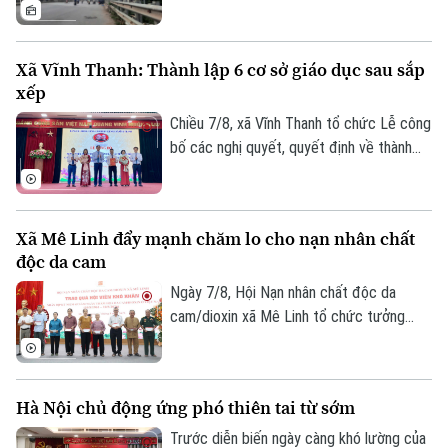
Nam Thủ đô, Hà Nội phải giải quyết bài
toán khó nhất: mặt bằng. Với mục tiêu cơ
bản hoàn thành trước ngày 30/9, các địa
Xã Vĩnh Thanh: Thành lập 6 cơ sở giáo dục sau sắp
phương có dự án đi qua đang tập trung
xếp
kiểm đếm, xác định nguồn gốc đất, lập
phương án bồi thường, hỗ trợ, tái định cư
Chiều 7/8, xã Vĩnh Thanh tổ chức Lễ công
và tăng cường đối thoại để tạo đồng
bố các nghị quyết, quyết định về thành
thuận trong nhân dân.
lập tổ chức Đảng, các cơ sở giáo dục
công lập và công tác cán bộ sau sắp xếp
trên địa bàn xã.
Xã Mê Linh đẩy mạnh chăm lo cho nạn nhân chất
độc da cam
Ngày 7/8, Hội Nạn nhân chất độc da
cam/dioxin xã Mê Linh tổ chức tưởng
niệm 65 năm Ngày Thảm họa da cam ở
Việt Nam (10/8/1961 – 10/8/2026).
Hà Nội chủ động ứng phó thiên tai từ sớm
Trước diễn biến ngày càng khó lường của