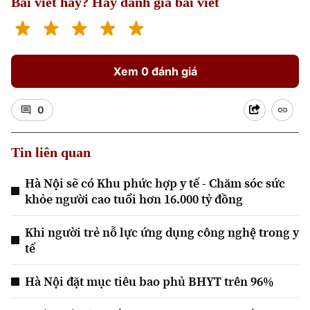
Bài viết hay? Hãy đánh giá bài viết
Di tích
Dinh dưỡng
Bóng đá
Giải trí
Tư vấn sức khỏe
Quần vợt
Tin tức
Đã phát sóng
Xem 0 đánh giá
Golf
Sao
0
Điện ảnh
Tin liên quan
Thời trang
Hà Nội sẽ có Khu phức hợp y tế - Chăm sóc sức
Âm nhạc
khỏe người cao tuổi hơn 16.000 tỷ đồng
Khi người trẻ nỗ lực ứng dụng công nghệ trong y
tế
Hà Nội đặt mục tiêu bao phủ BHYT trên 96%