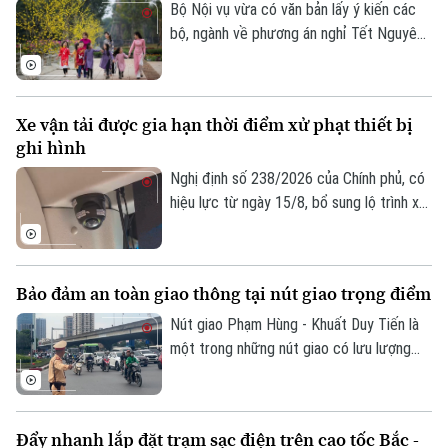
phương án mới được kỳ vọng giải quyết
Bộ Nội vụ vừa có văn bản lấy ý kiến các
tình trạng ùn tắc đã tồn tại trong thời
bộ, ngành về phương án nghỉ Tết Nguyên
gian dài, đồng thời nâng cao hiệu quả khai
đán Đinh Mùi 2027. Theo đó, cơ quan
thác, bảo đảm an ninh, an toàn hàng
soạn thảo đề xuất hai phương án nghỉ Tết,
không.
với thời gian nghỉ liên tục lần lượt là 7
Xe vận tải được gia hạn thời điểm xử phạt thiết bị
ngày hoặc 10 ngày.
ghi hình
Nghị định số 238/2026 của Chính phủ, có
hiệu lực từ ngày 15/8, bổ sung lộ trình xử
phạt đối với các vi phạm liên quan đến
thiết bị ghi nhận hình ảnh trên xe kinh
doanh vận tải. Theo đó, doanh nghiệp và
Bảo đảm an toàn giao thông tại nút giao trọng điểm
chủ phương tiện sẽ có thêm thời gian
chuẩn bị trước khi các quy định xử phạt
Nút giao Phạm Hùng - Khuất Duy Tiến là
chính thức được áp dụng.
một trong những nút giao có lưu lượng
phương tiện lớn nhất khu vực cửa ngõ
phía Tây của Thủ đô. Cơ quan Báo và Phát
thanh, Truyền hình Hà Nội sẽ cập nhật
Đẩy nhanh lắp đặt trạm sạc điện trên cao tốc Bắc -
thông tin chi tiết về tình hình và công tác