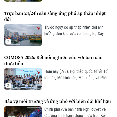
tư Dự án đường Vành đai 5 - Vùng Thủ đô
Hà Nội với tổng mức đầu tư sơ bộ hơn
Trực ban 24/24h sẵn sàng ứng phó áp thấp nhiệt
288.000 tỷ đồng. Đây là công trình giao
đới
thông trọng điểm, được kỳ vọng tạo
động lực phát triển kinh tế - xã hội và
Trước nguy cơ áp thấp nhiệt đới ảnh
tăng cường kết nối liên vùng.
hưởng đến khu vực ven biển, Bộ Xây
dựng vừa gửi công điện yêu cầu các địa
phương, đơn vị khẩn trương rà soát hạ
tầng, bảo đảm an toàn giao thông, công
COMOSA 2026: Kết nối nghiên cứu với bài toán
trình xây dựng và duy trì trực ban 24/24h
thực tiễn
để sẵn sàng ứng phó.
Hôm nay (7/8), Hội thảo quốc tế về Tối
ưu hóa, Mô hình hóa, Mô phỏng và Phân
tích dữ liệu - COMOSA 2026 khai mạc tại
Hà Nội. Hội thảo diễn ra trong hai ngày,
quy tụ gần 100 nhà khoa học, nhà nghiên
Bảo vệ môi trường và ứng phó với biến đổi khí hậu
cứu và chuyên gia trong nước, quốc tế
cùng trao đổi các giải pháp đưa kết quả
Chính phủ vừa ban hành Nghị quyết về
nghiên cứu vào giải quyết những bài toán
Chương trình hành động thực hiện Kết