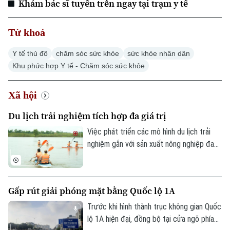
Khám bác sĩ tuyến trên ngay tại trạm y tế
Từ khoá
Y tế thủ đô
chăm sóc sức khỏe
sức khỏe nhân dân
Khu phức hợp Y tế - Chăm sóc sức khỏe
Xã hội
Du lịch trải nghiệm tích hợp đa giá trị
Việc phát triển các mô hình du lịch trải
nghiệm gắn với sản xuất nông nghiệp đang
mở ra hướng đi mới cho người nông dân.
Việc "tích hợp đa giá trị" ngay tại hộ gia
đình không chỉ nâng cao thu nhập mà còn
Gấp rút giải phóng mặt bằng Quốc lộ 1A
tạo đà phát triển kinh tế nông thôn bền
vững.
Trước khi hình thành trục không gian Quốc
lộ 1A hiện đại, đồng bộ tại cửa ngõ phía