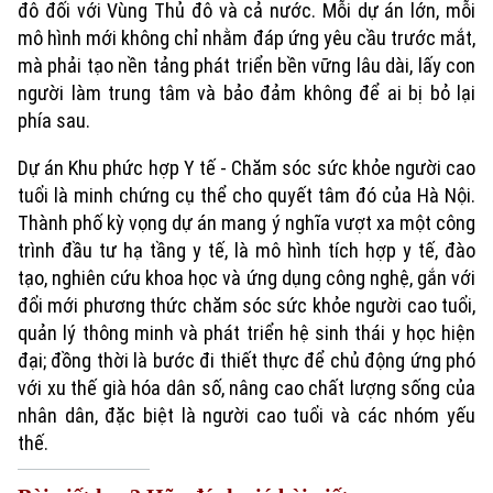
Chính trị
đô đối với Vùng Thủ đô và cả nước. Mỗi dự án lớn, mỗi
Nhịp sống Hà Nội
Thế giới
mô hình mới không chỉ nhằm đáp ứng yêu cầu trước mắt,
Xã hội
mà phải tạo nền tảng phát triển bền vững lâu dài, lấy con
Người Hà Nội
Tin tức
Kinh tế
người làm trung tâm và bảo đảm không để ai bị bỏ lại
An ninh trật tự
phía sau.
Khoảnh khắc Hà Nội
Quân sự
Tin tức
Nhà đất
Công nghệ
Dự án Khu phức hợp Y tế - Chăm sóc sức khỏe người cao
Ẩm thực
Hồ sơ
tuổi là minh chứng cụ thể cho quyết tâm đó của Hà Nội.
Cafe sáng
Tin tức
Tàu và Xe
Thành phố kỳ vọng dự án mang ý nghĩa vượt xa một công
Người Việt 4 phương
Tài chính Ngân hàng
trình đầu tư hạ tầng y tế, là mô hình tích hợp y tế, đào
Đầu tư
Ô tô
Giáo dục
tạo, nghiên cứu khoa học và ứng dụng công nghệ, gắn với
Doanh nghiệp
đổi mới phương thức chăm sóc sức khỏe người cao tuổi,
Căn hộ
Tàu
quản lý thông minh và phát triển hệ sinh thái y học hiện
Tin tức
Văn hóa
đại; đồng thời là bước đi thiết thực để chủ động ứng phó
Đất đai
Xe máy
Tuyển sinh
với xu thế già hóa dân số, nâng cao chất lượng sống của
Tin tức
Sức khỏe
Kinh nghiệm
nhân dân, đặc biệt là người cao tuổi và các nhóm yếu
Thị trường
Hướng nghiệp
thế.
Làng nghề
Y tế
Thể thao
Đánh giá