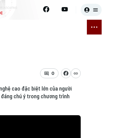
I
E
THỂ THAO
GIẢI TRÍ
ĐÃ PHÁT SÓNG
Bóng đá
Tin tức
ỡng
Quần vợt
Sao
sức khỏe
Golf
Điện ảnh
0
Thời trang
nghệ cao đặc biệt lớn của người
g đáng chú ý trong chương trình
Âm nhạc