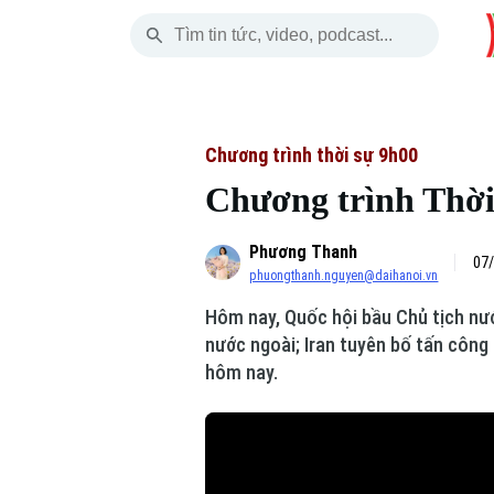
Thứ Bảy
THỜI SỰ
HÀ NỘI
THẾ GIỚI
08 Tháng 08, 2026
Hà Nội
Nhịp sống Hà Nộ
Tin tức
Chương trình thời sự 9h00
Chương trình Thời 
Chính trị
Người Hà Nội
Quân s
Phương Thanh
Xã hội
Khoảnh khắc Hà 
Hồ sơ
07/
phuongthanh.nguyen@daihanoi.vn
An ninh trật tự
Ẩm thực
Người V
Hôm nay, Quốc hội bầu Chủ tịch nướ
nước ngoài; Iran tuyên bố tấn công 
Công nghệ
hôm nay.
Skip Ad