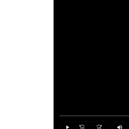
Loaded
:
0.00%