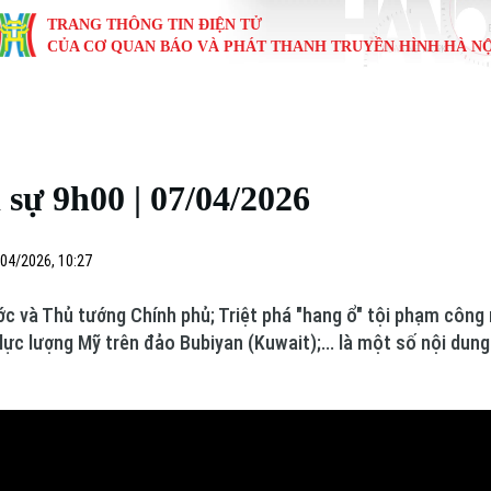
TRANG THÔNG TIN ĐIỆN TỬ
CỦA CƠ QUAN BÁO VÀ PHÁT THANH TRUYỀN HÌNH HÀ NỘ
KINH TẾ
NHÀ ĐẤT
TÀU VÀ XE
GIÁO DỤC
VĂN HÓA
SỨC KHỎ
i
Tin tức
Tin tức
Ô tô
Tin tức
Tin tức
Y tế
sự 9h00 | 07/04/2026
ự
Cafe sáng
Đầu tư
Tàu
Tuyển sinh
Làng nghề
Dinh dư
Nội
Tài chính Ngân hàng
Căn hộ
Xe máy
Hướng nghiệp
Di tích
Tư vấn 
04/2026, 10:27
iệt 4 phương
Doanh nghiệp
Đất đai
Thị trường
c và Thủ tướng Chính phủ; Triệt phá "hang ổ" tội phạm công 
lực lượng Mỹ trên đảo Bubiyan (Kuwait);... là một số nội dun
Kinh nghiệm
Đánh giá