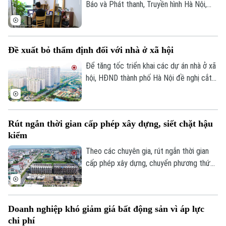
Báo và Phát thanh, Truyền hình Hà Nội,
đầu tháng 8, giá thuê nhà trọ và chung cư
mini quanh nhiều trường đại học tại Hà
Nội bắt đầu tăng nhẹ.
Đề xuất bỏ thẩm định đối với nhà ở xã hội
Để tăng tốc triển khai các dự án nhà ở xã
hội, HĐND thành phố Hà Nội đề nghị cắt
bỏ hoàn toàn khâu "thẩm định và ra quyết
định miễn tiền sử dụng đất". Bởi khi dự án
được xác định là nhà ở xã hội, doanh
Rút ngắn thời gian cấp phép xây dựng, siết chặt hậu
nghiệp sẽ được tự động miễn các thủ tục
kiểm
này để làm thủ tục giao đất.
Liên hệ đường dây nóng (bấm để gọi)
Theo các chuyên gia, rút ngắn thời gian
Tòa soạn
Tòa soạn
cấp phép xây dựng, chuyển phương thức
0865.116.699 (hotline)
0865.116.699
quản lý từ “tiền kiểm” sang “hậu kiểm” sẽ
góp phần nâng cao hiệu lực, hiệu quả quản
lý nhà nước trong lĩnh vực xây dựng.
Doanh nghiệp khó giảm giá bất động sản vì áp lực
chi phí