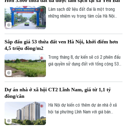
Hơn 3.800 thửa đất đã được làm sạch tại xã Yên Bài
Làm sạch dữ liệu đất đai là một trong
những nhiệm vụ trọng tâm của Hà Nội
nhằm thúc đẩy chuyển đổi số và nâng cao
hiệu quả quản lý. Hưởng ứng "Chiến dịch
45 ngày", xã Yên Bài đã huy động cả hệ
Sắp đấu giá 53 thửa đất ven Hà Nội, khởi điểm hơn
thống chính trị vào cuộc, từng bước
4,5 triệu đồng/m2
chuẩn hóa dữ liệu đất đai trên địa bàn.
Trong tháng 8, dự kiến sẽ có 2 phiên đấu
giá quyền sử dụng đất với tổng cộng 53
thửa đất được đưa ra đấu giá tại xã Phú
Xuyên và xã Quốc Oai, thành phố Hà Nội.
Dự án nhà ở xã hội CT2 Lĩnh Nam, giá từ 1,1 tỷ
đồng/căn
Hà Nội dự kiến có thêm dự án nhà ở xã
hội tại phường Lĩnh Nam với giá bán
khoảng 28,4 triệu đồng/m², tương đương
1,1-1,5 tỷ đồng/căn. Chủ đầu tư dự kiến