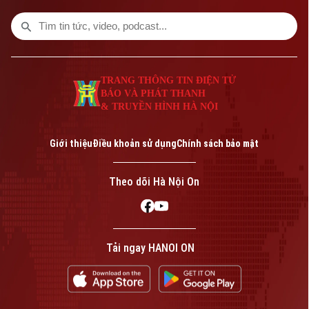
trình nộp hồ sơ trực tuyến trên Cổng Dịch
vụ công Quốc gia với 7 bước đơn giản,
nhanh chóng.
TRANG THÔNG TIN ĐIỆN TỬ
BÁO VÀ PHÁT THANH
& TRUYỀN HÌNH HÀ NỘI
Giới thiệu
Điều khoản sử dụng
Chính sách bảo mật
Theo dõi Hà Nội On
Tải ngay HANOI ON