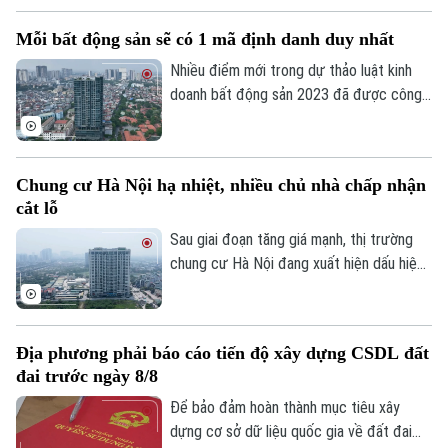
doanh và đơn giản hóa thủ tục chuyển
Mỗi bất động sản sẽ có 1 mã định danh duy nhất
nhượng dự án.
Nhiều điểm mới trong dự thảo luật kinh
doanh bất động sản 2023 đã được công
bố để các chuyên gia, cộng đồng doanh
nghiệp và các đơn vị liên quan cùng góp ý,
hoàn thiện. Đáng chú ý, việc định danh bất
Chung cư Hà Nội hạ nhiệt, nhiều chủ nhà chấp nhận
động sản sẽ được bổ sung vào điều
cắt lỗ
khoản của Luật lần này, đảm bảo mỗi bất
động sản chỉ có duy nhất 1 mã định danh.
Sau giai đoạn tăng giá mạnh, thị trường
chung cư Hà Nội đang xuất hiện dấu hiệu
điều chỉnh. Nhiều căn hộ được rao bán với
mức giảm từ vài trăm triệu đến cả tỷ
đồng, song thanh khoản vẫn khá trầm lắng.
Địa phương phải báo cáo tiến độ xây dựng CSDL đất
đai trước ngày 8/8
Để bảo đảm hoàn thành mục tiêu xây
dựng cơ sở dữ liệu quốc gia về đất đai