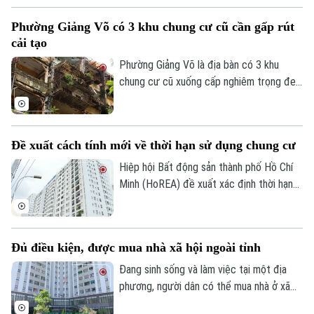
lực tài chính lớn hơn.
Phường Giảng Võ có 3 khu chung cư cũ cần gấp rút
cải tạo
Phường Giảng Võ là địa bàn có 3 khu
chung cư cũ xuống cấp nghiêm trọng đe
Theo dõi Hà Nội On
dọa tính mạng của gần 40.000 cư dân.
Đây cũng là một trong những phường nội
thành có số lượng lớn nhà chung cư cũ
Đề xuất cách tính mới về thời hạn sử dụng chung cư
cần cải tạo của Thủ đô.
Hiệp hội Bất động sản thành phố Hồ Chí
Minh (HoREA) đề xuất xác định thời hạn
sử dụng chung cư theo niên hạn công
trình, đồng thời làm rõ quyền sở hữu và cơ
chế xử lý khi công trình hết tuổi thọ.
Đủ điều kiện, được mua nhà xã hội ngoài tỉnh
Đang sinh sống và làm việc tại một địa
phương, người dân có thể mua nhà ở xã
hội tại địa phương khác hay không? Đây là