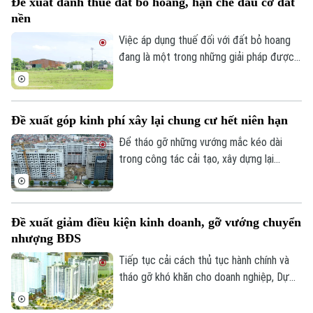
Đề xuất đánh thuế đất bỏ hoang, hạn chế đầu cơ đất
nền
Việc áp dụng thuế đối với đất bỏ hoang
đang là một trong những giải pháp được
đề xuất nhằm nâng cao hiệu quả sử dụng
đất và hạn chế tình trạng đầu cơ.
Đề xuất góp kinh phí xây lại chung cư hết niên hạn
Để tháo gỡ những vướng mắc kéo dài
trong công tác cải tạo, xây dựng lại
chung cư cũ, Hiệp hội Bất động sản
TP.HCM (HoREA) vừa đề xuất bổ sung cơ
chế tài chính rõ ràng đối với các chung cư
Đề xuất giảm điều kiện kinh doanh, gỡ vướng chuyển
hết niên hạn sử dụng.
nhượng BĐS
Tiếp tục cải cách thủ tục hành chính và
tháo gỡ khó khăn cho doanh nghiệp, Dự
thảo Luật Kinh doanh bất động sản (sửa
đổi) đề xuất cắt giảm nhiều điều kiện kinh