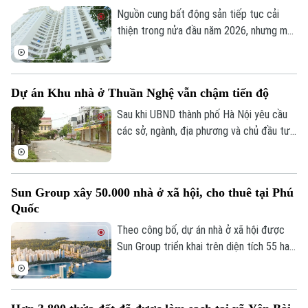
Nguồn cung bất động sản tiếp tục cải
thiện trong nửa đầu năm 2026, nhưng mặt
bằng giá vẫn neo cao. Chi phí đất, xây
dựng, vốn và các nghĩa vụ tài chính gia
tăng khiến doanh nghiệp không còn nhiều
Dự án Khu nhà ở Thuần Nghệ vẫn chậm tiến độ
dư địa giảm giá bán.
Sau khi UBND thành phố Hà Nội yêu cầu
các sở, ngành, địa phương và chủ đầu tư
khẩn trương xử lý gần 300 dự án chậm
triển khai, nhiều dự án tồn tại kéo dài
nhiều năm đang được rà soát để xác định
Sun Group xây 50.000 nhà ở xã hội, cho thuê tại Phú
rõ trách nhiệm và có phương án xử lý dứt
Quốc
điểm. Khu nhà ở Thuần Nghệ tại thị xã Sơn
Tây là một trong những dự án nằm trong
Theo công bố, dự án nhà ở xã hội được
danh sách này.
Sun Group triển khai trên diện tích 55 ha
tại khu vực cửa ngõ phía Nam Phú Quốc,
tiếp giáp trục ĐT 975 và kết nối với khu
vực thị trấn Hoàng Hôn.