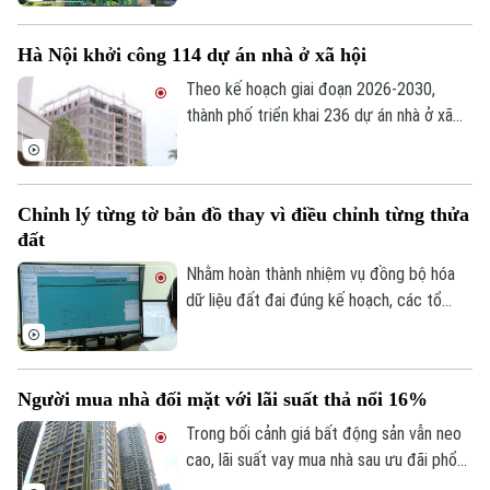
vấn đề được nhiều người quan tâm khi tìm
hiểu chính sách nhà ở xã hội.
Hà Nội khởi công 114 dự án nhà ở xã hội
Theo kế hoạch giai đoạn 2026-2030,
thành phố triển khai 236 dự án nhà ở xã
hội, trong đó 147 dự án đã được chấp
thuận chủ trương đầu tư với quy mô
khoảng 132.000 căn hộ, tổng vốn hơn
Chỉnh lý từng tờ bản đồ thay vì điều chỉnh từng thửa
290.500 tỷ đồng.
đất
Nhằm hoàn thành nhiệm vụ đồng bộ hóa
dữ liệu đất đai đúng kế hoạch, các tổ
công tác luôn tìm các phương án để
chỉnh lý, cập nhật dữ liệu đất đai đảm bảo
theo đúng yêu cầu, trong đó, việc chỉnh lý
Người mua nhà đối mặt với lãi suất thả nổi 16%
từng tờ bản đồ thay vì chỉnh lý từng thửa
đất như trước đây đã và đang được xem
Trong bối cảnh giá bất động sản vẫn neo
là giải pháp tối ưu.
cao, lãi suất vay mua nhà sau ưu đãi phổ
biến 13-15% một năm, tăng mạnh so với