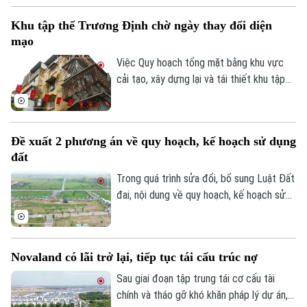
tiếp nhận hồ sơ đăng ký mua nhà trong
Khu tập thể Trương Định chờ ngày thay đổi diện
quý III/2026.
mạo
Việc Quy hoạch tổng mặt bằng khu vực
cải tạo, xây dựng lại và tái thiết khu tập
thể Trương Định tỷ lệ 1/500 được phê
duyệt đã mở ra kỳ vọng cải thiện điều
kiện sống cho người dân và cũng là bước
Đề xuất 2 phương án về quy hoạch, kế hoạch sử dụng
khởi đầu cho quá trình chỉnh trang các
đất
khu tập thể cũ của Thủ đô.
Trong quá trình sửa đổi, bổ sung Luật Đất
đai, nội dung về quy hoạch, kế hoạch sử
dụng đất đang được đề xuất điều chỉnh
theo hướng tinh gọn, đồng bộ với mô hình
chính quyền địa phương hai cấp, đồng thời
Novaland có lãi trở lại, tiếp tục tái cấu trúc nợ
tạo thuận lợi hơn cho đầu tư và khai thác
hiệu quả nguồn lực đất đai.
Sau giai đoạn tập trung tái cơ cấu tài
chính và tháo gỡ khó khăn pháp lý dự án,
Bản quyền thuộc về Cơ quan Báo và Phát thanh Truyền hình Hà Nội Giấy