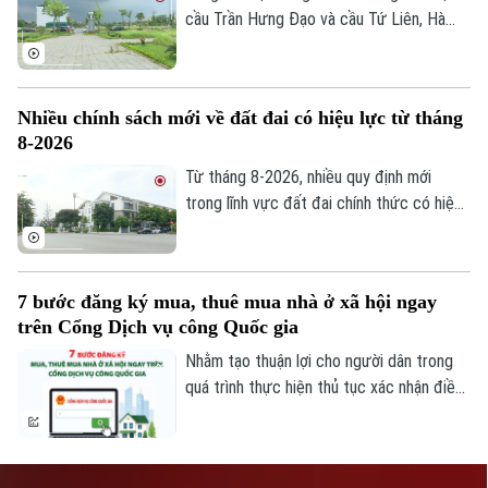
cầu Trần Hưng Đạo và cầu Tứ Liên, Hà
Nội đang khẩn trương hoàn thiện các khu
tái định cư để người dân sớm ổn định nơi
ở sau khi bàn giao mặt bằng thực hiện 2
Nhiều chính sách mới về đất đai có hiệu lực từ tháng
dự án nói trên.
8-2026
Từ tháng 8-2026, nhiều quy định mới
trong lĩnh vực đất đai chính thức có hiệu
lực, với điểm nhấn là tăng phân cấp cho
chính quyền cơ sở và hoàn thiện cơ chế
xử lý vi phạm. Những chính sách này được
7 bước đăng ký mua, thuê mua nhà ở xã hội ngay
kỳ vọng sẽ nâng cao hiệu lực quản lý nhà
trên Cổng Dịch vụ công Quốc gia
nước, đồng thời tạo thuận lợi hơn cho
người dân và doanh nghiệp trong quá trình
Nhằm tạo thuận lợi cho người dân trong
thực hiện các thủ tục về đất đai.
quá trình thực hiện thủ tục xác nhận điều
kiện về nhà ở để được mua, thuê mua nhà
ở xã hội, Trung tâm Phục vụ hành chính
công thành phố Hà Nội hướng dẫn quy