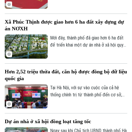
trong năm 2026, Bộ Nông nghiệp và Môi
trường vừa yêu cầu các địa phương khẩn
trương rà soát, cập nhật tiến độ và gửi
Xã Phúc Thịnh được giao hơn 6 ha đất xây dựng dự
báo cáo trước ngày 8/8.
án NƠXH
Mới đây, thành phố đã giao hơn 6 ha đất
để triển khai một dự án nhà ở xã hội quy
mô lớn tại xã Phúc Thịnh, góp phần tăng
nguồn cung nhà ở trong thời gian tới.
Hơn 2,52 triệu thửa đất, căn hộ được đồng bộ dữ liệu
quốc gia
Chuyên mục
Tại Hà Nội, với sự vào cuộc của cả hệ
Thời sự
thống chính trị từ thành phố đến cơ sở,
nhiều kết quả quan trọng đã được ghi
Hà Nội
Hà Nội
nhận, tạo tiền đề hoàn thành mục tiêu xây
dựng cơ sở dữ liệu đất đai thống nhất,
Chính trị
Dự án nhà ở xã hội đồng loạt tăng tốc
đồng bộ trên toàn địa bàn.
Nhịp sống Hà Nội
Thế giới
Ngay sau khi Chủ tịch UBND thành phố Hà