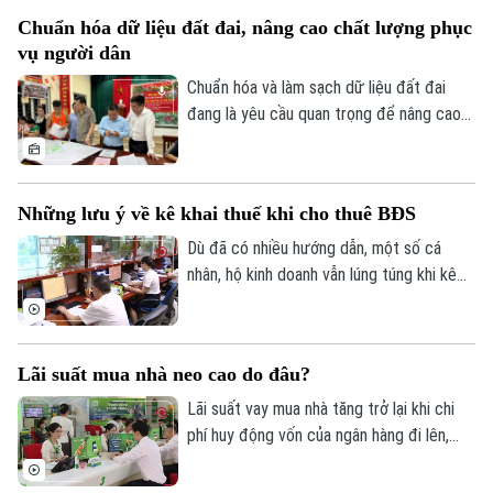
Nội đang bước vào giai đoạn nước rút
Chuẩn hóa dữ liệu đất đai, nâng cao chất lượng phục
của chiến dịch cao điểm 45 ngày, với mục
vụ người dân
tiêu chuẩn hóa khoảng 4,1 triệu thửa đất
và căn hộ trước ngày 25/8/2026.
Chuẩn hóa và làm sạch dữ liệu đất đai
đang là yêu cầu quan trọng để nâng cao
hiệu quả quản lý, rút ngắn thủ tục hành
chính và bảo đảm quyền lợi của người dân.
Tại xã An Khánh, chiến dịch cao điểm 45
Những lưu ý về kê khai thuế khi cho thuê BĐS
ngày đang được triển khai đồng loạt từ
từng thôn, từng khu dân cư, với sự vào
Dù đã có nhiều hướng dẫn, một số cá
cuộc của cả hệ thống chính trị và sự
nhân, hộ kinh doanh vẫn lúng túng khi kê
đồng thuận của người dân.
khai và nộp thuế đối với hoạt động cho
thuê nhà, bất động sản. Ngành Thuế mới
đây đã tổng hợp một số lưu ý về vấn đề
Lãi suất mua nhà neo cao do đâu?
này.
Lãi suất vay mua nhà tăng trở lại khi chi
phí huy động vốn của ngân hàng đi lên,
trong khi tín dụng bất động sản vẫn được
kiểm soát, khiến người mua nhà chịu áp