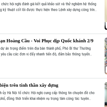
 chức hội nghị đánh giá kết quả khảo sát và thử nghiệm hệ thống
ng kỹ thuật cốt lõi được thực hiện theo Lệnh xây dựng công trình
ng Nguyễn Thanh Tùng, Giám đốc Công an thành phố yêu cầu dự
 ổn định và khả năng mở rộng trong tương lai.
ạn Hoàng Cầu - Voi Phục dịp Quốc khánh 2/9
ố dự án trọng điểm trên địa bàn thành phố, Phó Bí thư Thường
yêu cầu các đơn vị đẩy nhanh tiến độ, đảm bảo thông tuyến
Quốc khánh 2/9. Riêng hai cầu vượt tại các nút giao phải hoàn
 biện trên tinh thần xây dựng
h ủy Hà Nội tổ chức Hội nghị cung cấp thông tin chuyên đề cho
phố, đồng thời triển khai nhiệm vụ trọng tâm công tác tuyên