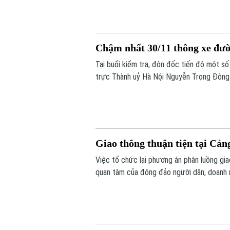
Chậm nhất 30/11 thông xe đư
Tại buổi kiểm tra, đôn đốc tiến độ một s
trực Thành uỷ Hà Nội Nguyễn Trọng Đông
tác giải phóng mặt bằng, phấn đấu thôn
đường Lê Đức Thọ trước ngày 30/11/20
Giao thông thuận tiện tại Cản
Việc tổ chức lại phương án phân luồng gi
quan tâm của đông đảo người dân, doanh n
ga Nội địa T1 và ga Quốc tế T2, phương án
thời gian dài, đồng thời nâng cao hiệu quả