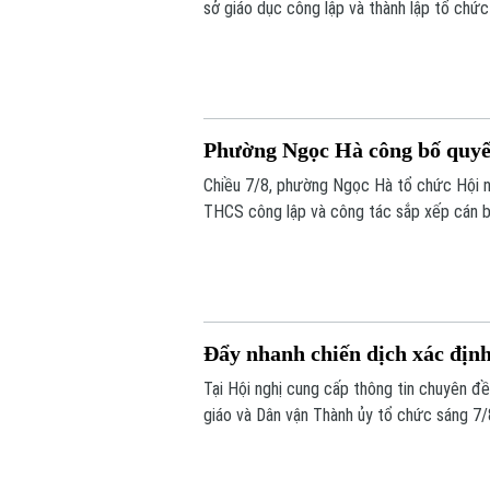
sở giáo dục công lập và thành lập tổ chức
được tổ chức lại thành bốn trường, phườ
dân thành phố Hà Nội đề ra.
Phường Ngọc Hà công bố quyết
Chiều 7/8, phường Ngọc Hà tổ chức Hội ng
THCS công lập và công tác sắp xếp cán b
Đẩy nhanh chiến dịch xác định 
Tại Hội nghị cung cấp thông tin chuyên đ
giáo và Dân vận Thành ủy tổ chức sáng 7/
về kết quả triển khai Chiến dịch "500 ngà
liệt sĩ" trên địa bàn Thủ đô.