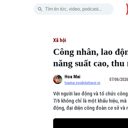
Thứ Bảy
THỜI SỰ
HÀ NỘI
THẾ GIỚI
08 Tháng 08, 2026
Hà Nội
Nhịp sống Hà Nộ
Tin tức
Xã hội
Công nhân, lao độn
Chính trị
Người Hà Nội
Quân s
năng suất cao, thu 
Xã hội
Khoảnh khắc Hà 
Hồ sơ
Hoa Mai
An ninh trật tự
Ẩm thực
07/06/2026
Người V
hoamai.ngo@daihanoi.vn
Với người lao động và tổ chức công
Công nghệ
7/6 không chỉ là một khẩu hiệu, mà 
động, đại diện công đoàn cơ sở và 