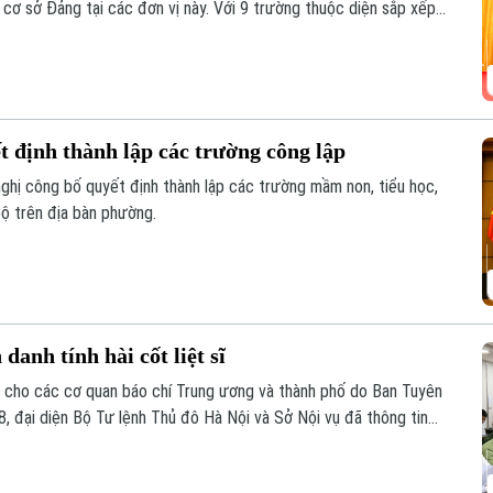
 cơ sở Đảng tại các đơn vị này. Với 9 trường thuộc diện sắp xếp
ng Hoàng Mai đã đạt tỷ lệ giảm 55%, vượt yêu cầu Ủy ban nhân
 định thành lập các trường công lập
hị công bố quyết định thành lập các trường mầm non, tiểu học,
ộ trên địa bàn phường.
danh tính hài cốt liệt sĩ
ề cho các cơ quan báo chí Trung ương và thành phố do Ban Tuyên
8, đại diện Bộ Tư lệnh Thủ đô Hà Nội và Sở Nội vụ đã thông tin
y đêm đẩy mạnh tìm kiếm, quy tập và xác định danh tính hài cốt