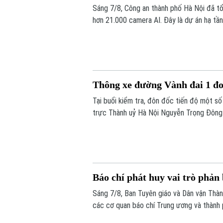
Sáng 7/8, Công an thành phố Hà Nội đã tổ
hơn 21.000 camera AI. Đây là dự án hạ tầ
khẩn cấp của UBND thành phố. Trung tướ
án phải bảo đảm chất lượng cao nhất, tính
Thông xe đường Vành đai 1 đo
Tại buổi kiểm tra, đôn đốc tiến độ một s
trực Thành uỷ Hà Nội Nguyễn Trọng Đông 
Vành đai 1 đoạn Hoàng Cầu - Voi Phục dịp 
thành trước 31/12/2026.
Báo chí phát huy vai trò phản
Sáng 7/8, Ban Tuyên giáo và Dân vận Thàn
các cơ quan báo chí Trung ương và thành 
truyền trên báo chí tháng 8/2026.