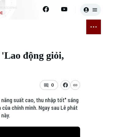
I
E
THỂ THAO
GIẢI TRÍ
ĐÃ PHÁT SÓNG
Bóng đá
Tin tức
'Lao động giỏi,
ỡng
Quần vợt
Sao
sức khỏe
Golf
Điện ảnh
0
Thời trang
, năng suất cao, thu nhập tốt" sáng
Âm nhạc
ển của chính mình. Ngay sau Lễ phát
 này.