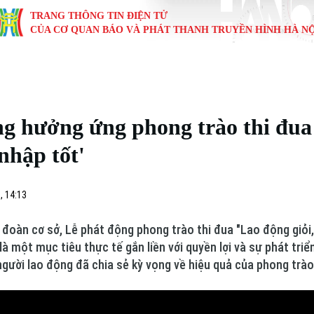
TRANG THÔNG TIN ĐIỆN TỬ
CỦA CƠ QUAN BÁO VÀ PHÁT THANH TRUYỀN HÌNH HÀ NỘ
KINH TẾ
NHÀ ĐẤT
TÀU VÀ XE
GIÁO DỤC
VĂN HÓA
SỨC KHỎ
i
Tin tức
Tin tức
Ô tô
Tin tức
Tin tức
Y tế
g hưởng ứng phong trào thi đua 
ự
Cafe sáng
Đầu tư
Tàu
Tuyển sinh
Làng nghề
Dinh dư
nhập tốt'
Nội
Tài chính Ngân hàng
Căn hộ
Xe máy
Hướng nghiệp
Di tích
Tư vấn 
, 14:13
iệt 4 phương
Doanh nghiệp
Đất đai
Thị trường
 đoàn cơ sở, Lễ phát động phong trào thi đua "Lao động giỏi
Kinh nghiệm
Đánh giá
là một mục tiêu thực tế gắn liền với quyền lợi và sự phát tri
người lao động đã chia sẻ kỳ vọng về hiệu quả của phong trào