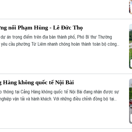
ờng nối Phạm Hùng - Lê Đức Thọ
ố dự án trọng điểm trên địa bàn thành phố, Phó Bí thư Thường
 yêu cầu phường Từ Liêm nhanh chóng hoàn thành toàn bộ công
g xe Dự án xây dựng tuyến đường nối từ đường Phạm Hùng đến
26.
g Hàng không quốc tế Nội Bài
ao thông tại Cảng Hàng không quốc tế Nội Bài đang nhận được sự
ghiệp vận tải và hành khách. Với những điều chỉnh đồng bộ tại
 mới được kỳ vọng giải quyết tình trạng ùn tắc đã tồn tại trong
 khai thác, bảo đảm an ninh, an toàn hàng không.