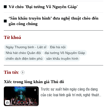
Tin tức
Tàu và Xe
Vở chèo 'Đại tướng Võ Nguyên Giáp'
Người Việt 4 phương
Tài chính Ngân hàng
Đầu tư
Ô tô
Giáo dục
‘Sân khấu truyền hình’ đưa nghệ thuật chèo đến
Doanh nghiệp
Căn hộ
gần công chúng
Tàu
Tin tức
Văn hóa
Đất đai
Xe máy
Từ khoá
Tuyển sinh
Tin tức
Sức khỏe
Kinh nghiệm
Ngày Thương binh - Liệt sĩ
Đài hà nội
Thị trường
Hướng nghiệp
Làng nghề
Nhà hát chèo Quân đội
đại tướng Võ Nguyên Giáp
Y tế
Thể thao
Đánh giá
chiến dịch điện biên phủ
sân khấu truyền hình
Di tích
Dinh dưỡng
Bóng đá
Giải trí
Tin tức
Tư vấn sức khỏe
Quần vợt
Xiếc trong lòng khán giả Thủ đô
Tin tức
Đã phát sóng
Trước sự xuất hiện ngày càng đa dạng
Golf
Sao
của các loại hình giải trí mới, nghệ thuật
xiếc hiện nay đang phải đối mặt với không
Điện ảnh
ít khó khăn và thách thức trong việc thu