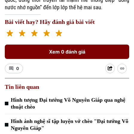
nước nhớ nguồn" đến lớp lớp thế hệ mai sau.
Bài viết hay? Hãy đánh giá bài viết
Chuyên mục
Thời sự
Xem 0 đánh giá
Hà Nội
Hà Nội
0
Chính trị
Nhịp sống Hà Nội
Thế giới
Tin liên quan
Xã hội
Người Hà Nội
Hình tượng Đại tướng Võ Nguyên Giáp qua nghệ
Tin tức
Kinh tế
thuật chèo
An ninh trật tự
Khoảnh khắc Hà Nội
Quân sự
Tin tức
Nhà đất
Hình ảnh nghệ sĩ tập luyện vở chèo "Đại tướng Võ
Công nghệ
Ẩm thực
Nguyên Giáp"
Hồ sơ
Cafe sáng