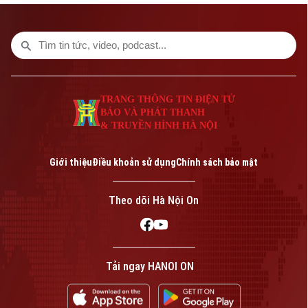
guitar và âm nhạc thính phòng” tại Trung
Giám đốc: VŨ MINH TUẤN
tâm Tinh hoa Làng nghề Việt. Chương
Phó Giám đốc: Nguyễn Kim Khiêm, Nguyễn Minh Đức, Nguyễn Thành Lợi
trình có sự tham gia của nghệ sĩ guitar Vũ
Hiển và NSƯT Đào Tuyết Trinh, thu hút
đông đảo người dân và du khách quốc tế.
TRANG THÔNG TIN ĐIỆN TỬ
BÁO VÀ PHÁT THANH
& TRUYỀN HÌNH HÀ NỘI
Giới thiệu
Điều khoản sử dụng
Chính sách bảo mật
Theo dõi Hà Nội On
Tải ngay HANOI ON