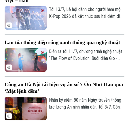
Việt – Hàn
Tòa soạn
Tòa soạn
Tối 13/7, Lễ hội dành cho người hâm mộ
K-Pop 2026 đã kết thúc sau hai đêm diễn
0865.116.699 (hotline)
0865.116.699
ra tại phố đi bộ Trần Nhân Tông, Hà Nội.
Chương trình do Trung tâm Văn hóa Hàn
Quốc tại Việt Nam, Cơ quan Nội dung
Lan tỏa thông điệp sống xanh thông qua nghệ thuật
Sáng tạo Hàn Quốc và Báo Seoul phối hợp
tổ chức, mở cửa miễn phí cho người dân.
Diễn ra tối 11/7, chương trình nghệ thuật
“The Flow of Evolution: Buổi diễn Gió -
Nước - Mặt Trời" do Phái đoàn Liên minh
châu Âu (EU) tại Việt Nam tổ chức đã
mang đến hành trình kết nối giữa con
Công an Hà Nội tái hiện vụ án số 7 Ôn Như Hầu qua
người, thiên nhiên và tương lai bền vững
‘Mật lệnh đêm’
thông qua âm nhạc, vũ đạo và nghệ thuật
thị giác.
Nhân kỷ niệm 80 năm Ngày truyền thống
lực lượng An ninh nhân dân, tối 3/7, Công
an TP Hà Nội tổ chức chương trình thực
cảnh lịch sử "Mật lệnh đêm" tại Bảo tàng
Công an Hà Nội. Đến dự có Trung tướng