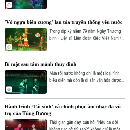
công chúng hai nước.
sâu văn hóa dân tộc và hướng tới xây
dựng những sản phẩm có sức cạnh tranh
trong ngành công nghiệp văn hóa. NSND
'Vó ngựa biên cương' lan tỏa truyền thống yêu nước
Tống Toàn Thắng, Giám đốc Liên đoàn
xiếc Việt Nam - người đã, đang và sẽ tiếp
Trong dịp kỷ niệm 79 năm Ngày Thương
tục chắp cánh cho những ước mơ bay cao
binh - Liệt sĩ, Liên đoàn Xiếc Việt Nam tổ
Theo dõi Hà Nội On
trên bầu trời nghệ thuật xiếc, sẽ kể về
chức chương trình nghệ thuật “Vó ngựa
hành trình chuyển mình đáng tự hào ấy.
biên cương”, tái hiện hình tượng người lính
Biên phòng bằng ngôn ngữ nghệ thuật
Bí mật sau tấm mành thủy đình
xiếc. Chương trình mang đến nhiều cảm
xúc, góp phần lan tỏa truyền thống yêu
Múa rối nước không chỉ là một loại hình
nước và tinh thần “Uống nước nhớ nguồn”.
biểu diễn mà còn là di sản văn hóa được
gìn giữ qua nhiều thế hệ. Và phía sau
những tiếng cười, những tràng pháo tay
của khán giả là sự bền bỉ, khéo léo cùng
Hành trình ‘Tái sinh’ và chinh phục âm nhạc đa vũ
niềm đam mê của những nghệ sỹ đứng
trụ của Tùng Dương
lặng phía sau bức mành sân khấu.
Thời gian gần đây, câu hỏi "Nếu cả đời
không rực rỡ thì sao?" không chỉ là một