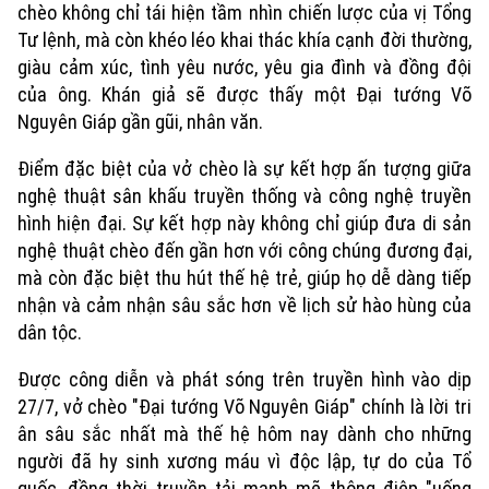
chèo không chỉ tái hiện tầm nhìn chiến lược của vị Tổng
Tư lệnh, mà còn khéo léo khai thác khía cạnh đời thường,
giàu cảm xúc, tình yêu nước, yêu gia đình và đồng đội
của ông. Khán giả sẽ được thấy một Đại tướng Võ
Nguyên Giáp gần gũi, nhân văn.
Điểm đặc biệt của vở chèo là sự kết hợp ấn tượng giữa
nghệ thuật sân khấu truyền thống và công nghệ truyền
hình hiện đại. Sự kết hợp này không chỉ giúp đưa di sản
nghệ thuật chèo đến gần hơn với công chúng đương đại,
mà còn đặc biệt thu hút thế hệ trẻ, giúp họ dễ dàng tiếp
nhận và cảm nhận sâu sắc hơn về lịch sử hào hùng của
dân tộc.
Được công diễn và phát sóng trên truyền hình vào dịp
27/7, vở chèo "Đại tướng Võ Nguyên Giáp" chính là lời tri
ân sâu sắc nhất mà thế hệ hôm nay dành cho những
người đã hy sinh xương máu vì độc lập, tự do của Tổ
quốc, đồng thời truyền tải mạnh mẽ thông điệp "uống