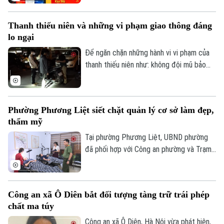
SJC để lập fanpage giả mạo, mời chào
giao dịch vàng và thu thập thông tin cá
Thanh thiếu niên và những vi phạm giao thông đáng
nhân nhằm lừa đảo khách hàng.
lo ngại
Để ngăn chặn những hành vi vi phạm của
thanh thiếu niên như: không đội mũ bảo
hiểm, vượt đèn đỏ, đến những hành vi
nguy hiểm như lạng lách, đánh võng, bốc
Liên hệ đường dây nóng (bấm để gọi)
đầu xe..., lực lượng Cảnh sát giao thông
Phường Phương Liệt siết chặt quản lý cơ sở làm đẹp,
Hà Nội đang tăng cường tuần tra, kiểm
Tòa soạn
Tòa soạn
thẩm mỹ
soát và xử lý nghiêm các trường hợp vi
0865.116.699 (hotline)
0865.116.699
phạm.
Tại phường Phương Liệt, UBND phường
đã phối hợp với Công an phường và Trạm
Y tế thành lập đoàn kiểm tra liên ngành,
tiến hành kiểm tra đột xuất nhiều cơ sở
spa, chăm sóc da và thẩm mỹ trên địa
Công an xã Ô Diên bắt đối tượng tàng trữ trái phép
bàn nhằm kịp thời phát hiện, chấn chỉnh
chất ma túy
các vi phạm, bảo đảm quyền lợi và an toàn
cho người dân.
Công an xã Ô Diên, Hà Nội vừa phát hiện,