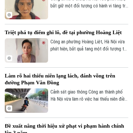
bắt giữ một đối tượng có hành vi tàng trữ
trái phép chất ma túy. Đối tượng là
Nguyễn Văn Dũng, sinh năm 1979, bị phát
hiện đang tang trữ 0,441 gam heroin tại
Triệt phá tụ điểm ghi lô, đề tại phường Hoàng Liệt
khu vực ngã ba đường Thượng Hội - Tân
Lập.
Công an phường Hoàng Liệt, Hà Nội vừa
phát hiện, bắt quả tang một đối tượng tổ
chức đánh bạc dưới hình thức ghi số lô,
đề.
Làm rõ hai thiếu niên lạng lách, đánh võng trên
đường Phạm Văn Đồng
Cảnh sát giao thông Công an thành phố
Hà Nội vừa làm rõ việc hai thiếu niên điều
khiển xe máy lạng lách, đánh võng trên
đường Phạm Văn Đồng, gây nguy hiểm
cho người tham gia giao thông.
Đề xuất nâng thời hiệu xử phạt vi phạm hành chính
lên 3 năm