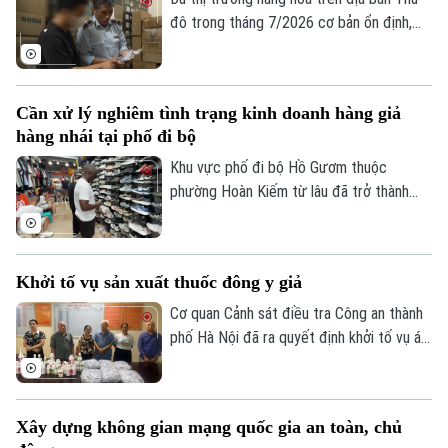
đô trong tháng 7/2026 cơ bản ổn định,
tuy nhiên tình trạng kinh doanh hàng giả,
hàng lậu và gian lận thương mại vẫn tiềm
ẩn nhiều diễn biến phức tạp. Lực lượng
Cần xử lý nghiêm tình trạng kinh doanh hàng giả
Quản lý thị trường Hà Nội đang tiếp tục
hàng nhái tại phố đi bộ
siết chặt kiểm soát, đặc biệt là trên môi
trường thương mại điện tử.
Khu vực phố đi bộ Hồ Gươm thuộc
phường Hoàn Kiếm từ lâu đã trở thành
điểm đến văn hóa, du lịch hấp dẫn. Thế
nhưng, đằng sau sự sầm uất ấy lại là một
thực trạng đáng ngại: hàng giả, hàng nhái
Khởi tố vụ sản xuất thuốc đông y giả
được bày bán công khai với giá siêu rẻ.
Đáng nói hơn, dù lực lượng chức năng đã
Cơ quan Cảnh sát điều tra Công an thành
kiểm tra nhưng đều khó xử lý bởi những
phố Hà Nội đã ra quyết định khởi tố vụ án,
chiêu trò đối phó tinh vi.
khởi tố bị can đối với Hà Quang Phước
(SN 1952, trú phường Dương Nội, Hà Nội)
và Bùi Thị Tiết (SN 1988, trú xã Dũng
Xây dựng không gian mạng quốc gia an toàn, chủ
Tiến, tỉnh Phú Thọ) về hành vi "Sản xuất,