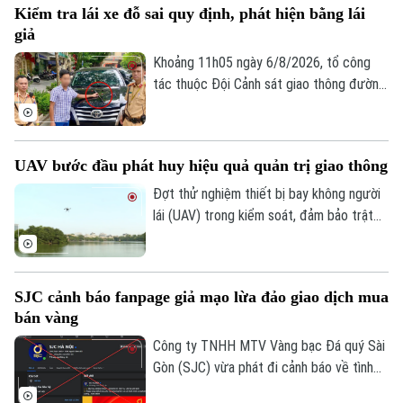
Kiểm tra lái xe đỗ sai quy định, phát hiện bằng lái
đường bộ như: trừ điểm, phục hồi điểm
giả
giấy phép lái xe. Trong đó, đáng chú ý là
hành vi dán đề can, thay đổi biển số xe sẽ
Khoảng 11h05 ngày 6/8/2026, tổ công
bị phạt 6 triệu đồng.
tác thuộc Đội Cảnh sát giao thông đường
bộ số 1 Phòng Cảnh sát giao thông (Công
an thành phố Hà Nội) làm nhiệm vụ trên
phố Hai Bà Trưng đã phát hiện ô tô nhãn
UAV bước đầu phát huy hiệu quả quản trị giao thông
hiệu Toyota Fortuner, biển kiểm soát 17A-
080.51 đỗ xe tại vị trí có biển cấm đỗ và
Đợt thử nghiệm thiết bị bay không người
tiến hành kiểm tra theo quy định.
lái (UAV) trong kiểm soát, đảm bảo trật
tự ATGT không chỉ là một phép thử công
nghệ mà là bước chuyển dịch chiến lược
của Công an TP Hà Nội trong quản trị
SJC cảnh báo fanpage giả mạo lừa đảo giao dịch mua
không gian tầm thấp, quyết tâm xóa bỏ
bán vàng
các "điểm mù" an toàn giao thông và trật
tự đô thị.
Công ty TNHH MTV Vàng bạc Đá quý Sài
Gòn (SJC) vừa phát đi cảnh báo về tình
trạng các đối tượng lợi dụng thương hiệu