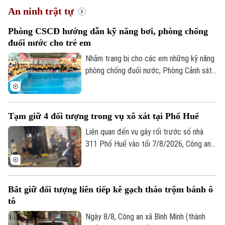
An ninh trật tự
Phòng CSCĐ hướng dẫn kỹ năng bơi, phòng chống
đuối nước cho trẻ em
Nhằm trang bị cho các em những kỹ năng
phòng chống đuối nước, Phòng Cảnh sát
cơ động - Công an TP Hà Nội đã tổ chức
một chương trình tuyên truyền đặc biệt.
Hoạt động này không chỉ thiết thực bảo
Tạm giữ 4 đối tượng trong vụ xô xát tại Phố Huế
vệ sự an toàn của trẻ nhỏ mà còn là minh
chứng sinh động cho phong trào thi đua
Liên quan đến vụ gây rối trước số nhà
"Ba nhất", đặc biệt là tinh thần "gần dân
311 Phố Huế vào tối 7/8/2026, Công an
nhất" của lực lượng Công an Thủ đô.
phường Hai Bà Trưng, Hà Nội đã tạm giữ
4 đối tượng để xử lý theo quy định pháp
luật.
Bắt giữ đối tượng liên tiếp kê gạch tháo trộm bánh ô
tô
Ngày 8/8, Công an xã Bình Minh (thành