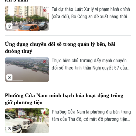
Tại dự thảo Luật Xử lý vi phạm hành chính
(sửa đổi), Bộ Công an đề xuất nâng thời
hiệu xử phạt vi phạm hành chính lên 3 năm
nhằm ngăn chặn chủ phương tiện vi phạm
giao thông lợi dụng kẽ hở để né “phạt
Ứng dụng chuyển đổi số trong quản lý bến, bãi
nguội” khi đăng kiểm.
đường thuỷ
Thực hiện chủ trương đẩy mạnh chuyển
đổi số theo tinh thần Nghị quyết 57 của
Trung ương, lực lượng Cảnh sát đường
thủy - Công an Thành phố Hà Nội đã hoàn
thành việc số hóa toàn bộ bến thủy nội
Phường Cửa Nam minh bạch hóa hoạt động trông
địa, bến bãi tập kết vật liệu xây dựng trên
giữ phương tiện
Bản quyền thuộc về Cơ quan Báo và Phát thanh Truyền hình Hà Nội Giấy
tuyến quản lý.
phép số: Số 63/GP-TTDT, cấp ngày 10/05/2023
Phường Cửa Nam là phường địa bàn trung
tâm của Thủ đô, có mật độ phương tiện
TRANG THÔNG TIN ĐIỆN TỬ
lớn với nhiều bệnh viện, trường học, cơ
CỦA CƠ QUAN BÁO VÀ PHÁT THANH TRUYỀN HÌNH HÀ NỘI
quan, trung tâm dịch vụ khiến nhu cầu gửi