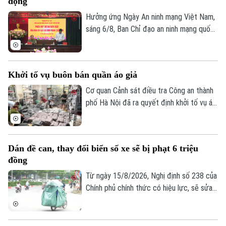
động
buôn bán hàng giả là thuốc chữa bệnh"
theo khoản 1, Điều 194 Bộ luật Hình sự.
Hưởng ứng Ngày An ninh mạng Việt Nam,
sáng 6/8, Ban Chỉ đạo an ninh mạng quốc
Theo dõi Hà Nội On
gia tổ chức Phiên họp thường kỳ theo
hình thức trực tiếp kết hợp trực tuyến
đến điểm cầu 34 tỉnh, thành phố.
Khởi tố vụ buôn bán quần áo giả
Cơ quan Cảnh sát điều tra Công an thành
phố Hà Nội đã ra quyết định khởi tố vụ án,
khởi tố bị can đối với Đinh Công Thắng
(SN 2004, trú phường Từ Sơn, tỉnh Bắc
Ninh) về tội "Xâm phạm quyền sở hữu
Dán đề can, thay đổi biển số xe sẽ bị phạt 6 triệu
công nghiệp".
đồng
Từ ngày 15/8/2026, Nghị định số 238 của
Chính phủ chính thức có hiệu lực, sẽ sửa
đổi, bổ sung một số điều về quy định xử
phạt vi phạm hành chính về trật tự, an
toàn giao thông trong lĩnh vực giao thông