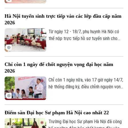
Liên hệ đường dây nóng (bấm để gọi)
theo cả hai chiều, việc đăng ký nguyện
Tòa soạn
Tòa soạn
vọng không còn đơn thuần là chọn trường
Hà Nội tuyển sinh trực tiếp vào các lớp đầu cấp năm
yêu thích mà cần có một chiến lược hợp
0865.116.699 (hotline)
0865.116.699
2026
lý để vừa theo đuổi ước mơ, vừa bảo đảm
cơ hội trúng tuyển.
Từ ngày 12 - 18/7, phụ huynh Hà Nội có
thể nộp trực tiếp hồ sơ tuyển sinh cho
con vào lớp 1, lớp 6 và mầm non 5 tuổi
năm học 2026-2027.
Chỉ còn 1 ngày để chốt nguyện vọng đại học năm
2026
Chỉ còn 1 ngày nữa, vào 17 giờ ngày 14/7,
hệ thống đăng ký, điều chỉnh nguyện vọng
xét tuyển đại học, cao đẳng năm 2026
của Bộ Giáo dục và Đào tạo sẽ chính thức
đóng. Đây là thời điểm thí sinh cần khẩn
Điểm sàn Đại học Sư phạm Hà Nội cao nhất 22
trương rà soát toàn bộ thông tin trước
khi chốt nguyện vọng.
Trường Đại học Sư phạm Hà Nội đã công