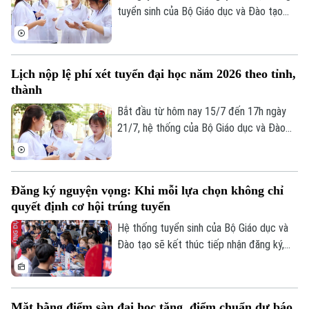
tuyển sinh của Bộ Giáo dục và Đào tạo
thực hiện lọc ảo toàn quốc. Các trường
đại học phải công bố điểm chuẩn đợt 1
trước ngày 13/8.
Lịch nộp lệ phí xét tuyển đại học năm 2026 theo tỉnh,
thành
Bắt đầu từ hôm nay 15/7 đến 17h ngày
21/7, hệ thống của Bộ Giáo dục và Đào
tạo sẽ mở cổng nộp lệ phí xét tuyển trực
tuyến. Để tránh tình trạng nghẽn mạng,
lịch thanh toán tại 34 tỉnh, thành phố đã
Theo dõi Hà Nội On
Đăng ký nguyện vọng: Khi mỗi lựa chọn không chỉ
được chia làm 6 mốc thời gian khác nhau.
quyết định cơ hội trúng tuyển
Đáng chú ý, các thí sinh tại Hà Nội sẽ nằm
trong nhóm nộp đầu tiên.
Hệ thống tuyển sinh của Bộ Giáo dục và
Đào tạo sẽ kết thúc tiếp nhận đăng ký,
điều chỉnh và bổ sung nguyện vọng xét
tuyển đại học sau 17h ngày mai 14/7. Đây
là giai đoạn quyết định, thí sinh cần rà
Mặt bằng điểm sàn đại học tăng, điểm chuẩn dự báo