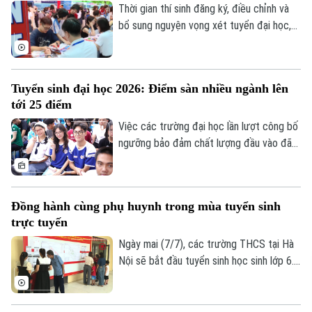
vừa theo đuổi ước mơ, vừa đảm bảo cơ
Thời gian thí sinh đăng ký, điều chỉnh và
hội trúng tuyển.
bổ sung nguyện vọng xét tuyển đại học,
cao đẳng năm 2026 là từ ngày 2/7 đến
17 giờ ngày 14/7. Năm nay, mỗi thí sinh
được đăng ký tối đa 15 nguyện vọng. Bên
Tuyển sinh đại học 2026: Điểm sàn nhiều ngành lên
cạnh việc tham khảo điểm chuẩn các năm
tới 25 điểm
trước, thí sinh cần cân nhắc kỹ năng lực,
sở thích và mục tiêu nghề nghiệp để lựa
Việc các trường đại học lần lượt công bố
chọn ngành học phù hợp.
ngưỡng bảo đảm chất lượng đầu vào đã
đưa mùa tuyển sinh năm 2026 bước vào
giai đoạn quan trọng nhất. Trong khoảng
thời gian hệ thống đăng ký nguyện vọng
Đồng hành cùng phụ huynh trong mùa tuyển sinh
mở, điều quyết định cơ hội trúng tuyển
trực tuyến
của thí sinh không chỉ là điểm thi mà còn
là cách lựa chọn, sắp xếp nguyện vọng
Ngày mai (7/7), các trường THCS tại Hà
của từng thí sinh.
Nội sẽ bắt đầu tuyển sinh học sinh lớp 6.
Năm nay, lần đầu tiên thành phố đưa vào
sử dụng bản đồ số có ứng dụng trí tuệ
nhân tạo, nhằm hỗ trợ phụ huynh tra cứu