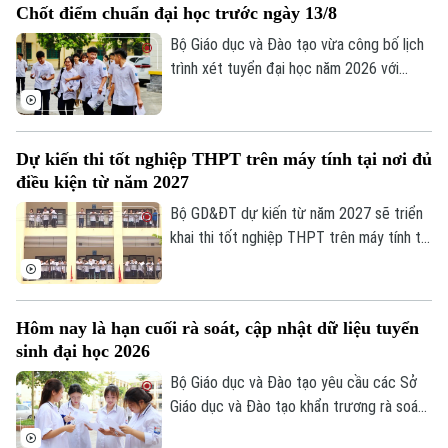
Hà Nội
Hà Nội
Chốt điểm chuẩn đại học trước ngày 13/8
Bộ Giáo dục và Đào tạo vừa công bố lịch
Chính trị
Nhịp sống Hà Nội
Thế giới
trình xét tuyển đại học năm 2026 với
nhiều mốc thời gian quan trọng. Đáng chú
Xã hội
Người Hà Nội
ý, sau khi hoàn tất quá trình lọc ảo, các cơ
Tin tức
Kinh tế
sở đào tạo sẽ không được điều chỉnh
An ninh trật tự
Khoảnh khắc Hà Nội
Dự kiến thi tốt nghiệp THPT trên máy tính tại nơi đủ
Quân sự
danh sách thí sinh trúng tuyển và phải
Tin tức
Nhà đất
điều kiện từ năm 2027
Công nghệ
công bố điểm chuẩn trước 17 giờ ngày
Ẩm thực
Hồ sơ
13/8.
Bộ GD&ĐT dự kiến từ năm 2027 sẽ triển
Cafe sáng
Tin tức
Tàu và Xe
khai thi tốt nghiệp THPT trên máy tính tại
Người Việt 4 phương
một số địa phương, thí sinh thi trên máy
Tài chính Ngân hàng
Đầu tư
và trên giấy sẽ dùng chung đề trắc
Ô tô
Giáo dục
nghiệm.
Doanh nghiệp
Căn hộ
Hôm nay là hạn cuối rà soát, cập nhật dữ liệu tuyển
Tàu
Tin tức
Văn hóa
sinh đại học 2026
Đất đai
Xe máy
Bộ Giáo dục và Đào tạo yêu cầu các Sở
Tuyển sinh
Tin tức
Giáo dục và Đào tạo khẩn trương rà soát,
Sức khỏe
Kinh nghiệm
Thị trường
cập nhật dữ liệu tuyển sinh đại học, cao
Hướng nghiệp
Làng nghề