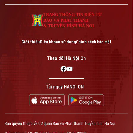
quả quỹ đất và từng bước hình thành
những không gian sống hiện đại, bền vững.
TRANG THÔNG TIN ĐIỆN TỬ
BÁO VÀ PHÁT THANH
& TRUYỀN HÌNH HÀ NỘI
Giới thiệu
Điều khoản sử dụng
Chính sách bảo mật
Theo dõi Hà Nội On
Tải ngay HANOI ON
Bản quyền thuộc về Cơ quan Báo và Phát thanh Truyền hình Hà Nội