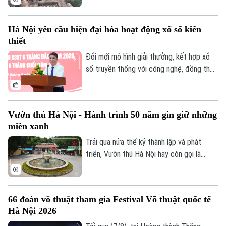
kế hoạch Thủ tướng Chính phủ giao. Có 9
bộ, cơ quan Trung ương và 23 địa phương
Hà Nội yêu cầu hiện đại hóa hoạt động xổ số kiến
có tỷ lệ giải ngân đạt trên bình quân
thiết
chung cả nước. Trong đó Hà Nội tiếp tục
khẳng định vai trò dẫn đầu với khối lượng
Đổi mới mô hình giải thưởng, kết hợp xổ
và tỷ lệ giải ngân ấn tượng là 76,2 nghìn tỷ
số truyền thống với công nghệ, đồng thời
đồng.
tái cơ cấu tổ chức bộ máy theo hướng
tinh gọn là những yêu cầu được Ủy viên
Ban Thường vụ Thành ủy, Phó Chủ tịch
Vườn thú Hà Nội - Hành trình 50 năm gìn giữ những
UBND thành phố Hà Nội Nguyễn Xuân Lưu
miền xanh
đặt ra đối với Công ty TNHH Một thành
viên Xổ số kiến thiết Thủ đô tại hội nghị
Trải qua nửa thế kỷ thành lập và phát
triển khai nhiệm vụ 6 tháng cuối năm
triển, Vườn thú Hà Nội hay còn gọi là
2026, diễn ra ngày 8/8.
Công viên Thủ Lệ không chỉ là nơi chăm
sóc, bảo tồn hàng trăm cá thể động vật
mà còn là không gian xanh, văn hoá gắn bó
66 đoàn võ thuật tham gia Festival Võ thuật quốc tế
với nhiều thế hệ người dân Thủ đô.
Hà Nội 2026