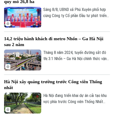
quy mô 26,8 ha
là yêu cầu của Ủy viên Ban Thường vụ
Thành ủy, Phó Chủ tịch UBND TP Hà Nội
Sáng 8/8, UBND xã Phú Xuyên phối hợp
Nguyễn Xuân Lưu.
cùng Công ty Cổ phần Đầu tư phát triển
hạ tầng và đô thị Hoàng Tín tổ chức Lễ
Theo dõi Hà Nội On
khởi công Dự án đầu tư xây dựng hạ tầng
kỹ thuật Cụm công nghiệp làng nghề Nam
14,2 triệu hành khách đi metro Nhổn – Ga Hà Nội
Tiến. Dự và chỉ đạo buổi lễ có Ủy viên Ban
sau 2 năm
Thường vụ Thành ủy, Phó Chủ tịch UBND
thành phố Hà Nội Nguyễn Xuân Lưu.
Tháng 8 năm 2024, tuyến đường sắt đô
thị 3.1 Nhổn – Ga Hà Nội chính thức vận
hành 8,5km đoạn trên cao từ Nhổn tới
Cầu Giấy. Sau 2 năm đưa vào khai thác
thương mại, tuyến metro này đã phục vụ
Hà Nội xây quảng trường trước Công viên Thống
tổng cộng gần 14,2 triệu lượt hành khách.
nhất
Hà Nội đang triển khai dự án cải tạo khu
vực phía trước Công viên Thống Nhất
trên phố Trần Nhân Tông, với điểm nhấn là
xây dựng quảng trường kết hợp phố đi