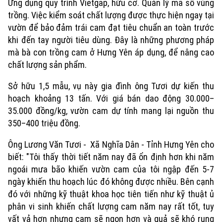
Ứng dụng quy trình Vietgap, hữu cơ. Quản lý mã số vùng
trồng. Việc kiểm soát chất lượng được thực hiện ngay tại
vườn để bảo đảm trái cam đạt tiêu chuẩn an toàn trước
khi đến tay người tiêu dùng. Đây là những phương pháp
mà bà con trồng cam ở Hưng Yên áp dụng, để nâng cao
chất lượng sản phẩm.
Sở hữu 1,5 mẫu, vụ này gia đình ông Tươi dự kiến thu
hoạch khoảng 13 tấn. Với giá bán dao động 30.000–
35.000 đồng/kg, vườn cam dự tính mang lại nguồn thu
350–400 triệu đồng.
Ông Lương Văn Tươi - Xã Nghĩa Dân - Tỉnh Hưng Yên cho
biết: "Tôi thấy thời tiết năm nay đã ổn định hơn khi năm
ngoái mưa bão khiến vườn cam của tôi ngập đến 5-7
ngày khiến thu hoạch lúc đó không được nhiều. Bên cạnh
đó với những kỹ thuật khoa học tiên tiến như kỹ thuật ủ
phân vi sinh khiến chất lượng cam năm nay rất tốt, tuy
vất vả hơn nhưng cam sẽ ngon hơn và quả sẽ khó rụng