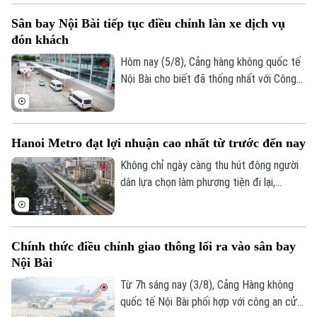
nghệ đón khách tại khu vực có mái che và
Sân bay Nội Bài tiếp tục điều chỉnh làn xe dịch vụ
bổ sung lực lượng hỗ trợ ngay tại nhà ga.
đón khách
Hôm nay (5/8), Cảng hàng không quốc tế
Nội Bài cho biết đã thống nhất với Công
an cửa khẩu điều chỉnh làn đón khách
dành cho xe dịch vụ tại nhà ga T1 sau khi
tiếp nhận phản ánh của hành khách về
Hanoi Metro đạt lợi nhuận cao nhất từ trước đến nay
những bất tiện.
Không chỉ ngày càng thu hút đông người
dân lựa chọn làm phương tiện đi lại,
đường sắt đô thị Hà Nội cũng ghi nhận
Chuyên mục
những tín hiệu tích cực về hiệu quả hoạt
động. Trong 6 tháng đầu năm, Hanoi
Thời sự
Chính thức điều chỉnh giao thông lối ra vào sân bay
Metro đạt mức lợi nhuận cao nhất từ
Nội Bài
trước đến nay trong các kỳ báo cáo nửa
Hà Nội
Hà Nội
đầu năm.
Từ 7h sáng nay (3/8), Cảng Hàng không
quốc tế Nội Bài phối hợp với công an cửa
Chính trị
Nhịp sống Hà Nội
Thế giới