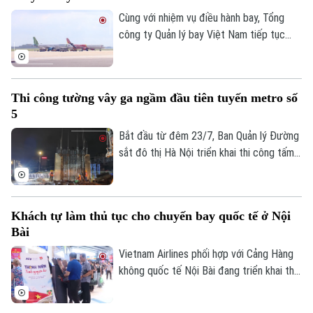
Cùng với nhiệm vụ điều hành bay, Tổng
công ty Quản lý bay Việt Nam tiếp tục
đẩy mạnh các giải pháp tối ưu hóa vùng
trời và nâng cao năng lực khai thác.
Thi công tường vây ga ngầm đầu tiên tuyến metro số
5
Bắt đầu từ đêm 23/7, Ban Quản lý Đường
sắt đô thị Hà Nội triển khai thi công tấm
tường vây đầu tiên tại ga ngầm S3 của
tuyến Metro số 5 Văn Cao - Hòa Lạc,
đánh dấu dự án chính thức bước vào giai
Khách tự làm thủ tục cho chuyến bay quốc tế ở Nội
đoạn thi công kết cấu ngầm.
Bài
Vietnam Airlines phối hợp với Cảng Hàng
không quốc tế Nội Bài đang triển khai thử
nghiệm hệ thống kiosk tự động tại sân
bay quốc tế Nội Bài. Theo đó, hành khách