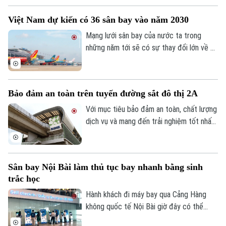
đồng thời mở rộng kết nối giữa Việt Nam
Bản quyền thuộc về Cơ quan Báo và Phát thanh Truyền hình Hà Nội Giấy
Việt Nam dự kiến có 36 sân bay vào năm 2030
với các thị trường quốc tế trọng điểm.
phép số: Số 63/GP-TTDT, cấp ngày 10/05/2023
Mạng lưới sân bay của nước ta trong
TRANG THÔNG TIN ĐIỆN TỬ
những năm tới sẽ có sự thay đổi lớn về cả
quy mô lẫn công suất thiết kế, nhằm đáp
CỦA CƠ QUAN BÁO VÀ PHÁT THANH TRUYỀN HÌNH HÀ NỘI
ứng nhu cầu phát triển kinh tế và đi lại
Số 3-5 Huỳnh Thúc Kháng-Phường Láng-Hà Nội
của nhân dân. Theo quy hoạch điều chỉnh
Bảo đảm an toàn trên tuyến đường sắt đô thị 2A
đến năm 2030, cả nước sẽ hình thành 36
Giám đốc: VŨ MINH TUẤN
cảng hàng không, gồm 19 cảng quốc tế
Với mục tiêu bảo đảm an toàn, chất lượng
Phó Giám đốc: Nguyễn Kim Khiêm, Nguyễn Minh Đức, Nguyễn Thành Lợi
và 17 cảng nội địa.
dịch vụ và mang đến trải nghiệm tốt nhất
cho hành khách, Hà Nội Metro đang khẩn
trương kiểm tra, rà soát các hạng mục
công trình trên tuyến 2A Cát Linh – Hà
Sân bay Nội Bài làm thủ tục bay nhanh bằng sinh
Đông.
trắc học
Hành khách đi máy bay qua Cảng Hàng
không quốc tế Nội Bài giờ đây có thể
hoàn tất xác thực sinh trắc học chỉ trong