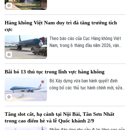
chủ đề đang trở thành sản phẩm trải
nghiệm, góp phần gia tăng lượng hành
khách, tạo động lực phát triển cho ngành
Hàng không Việt Nam duy trì đà tăng trưởng tích
đường sắt.
cực
Theo báo cáo của Cục Hàng không Việt
Nam, trong 6 tháng đầu năm 2026, vận
chuyển hành khách quốc tế đạt 26,2 triệu
khách đạt tăng 15,4% so với cùng kỳ năm
2025 và vận chuyển hành khách nội địa
Bãi bỏ 13 thủ tục trong lĩnh vực hàng không
đạt 18,7 triệu khách, tăng 0,3% so với
cùng kỳ năm 2025.
Bộ Xây dựng vừa ban hành quyết định
công bố các thủ tục hành chính mới, sửa
Liên hệ đường dây nóng (bấm để gọi)
đổi, bổ sung và bãi bỏ trong lĩnh vực hàng
Tòa soạn
Tòa soạn
không. Đáng chú ý, có 13 thủ tục hành
chính chính thức được bãi bỏ.
0865.116.699 (hotline)
0865.116.699
Tăng slot cất, hạ cánh tại Nội Bài, Tân Sơn Nhất
trong cao điểm hè và lễ Quốc khánh 2/9
Nhằm đáp ứng nhu cầu đi lại tăng cao của