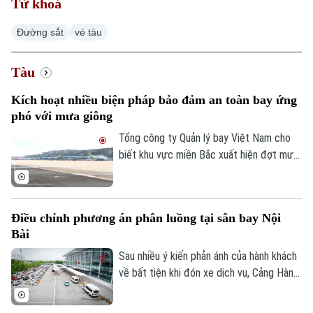
Từ khoá
Đường sắt
vé tàu
Tàu
Kích hoạt nhiều biện pháp bảo đảm an toàn bay ứng
phó với mưa giông
Tổng công ty Quản lý bay Việt Nam cho
biết khu vực miền Bắc xuất hiện đợt mưa
dông mạnh trên diện rộng, ảnh hưởng
đáng kể đến hoạt động khai thác bay tại
nhiều sân bay. Điều kiện thời tiết bất lợi
Điều chỉnh phương án phân luồng tại sân bay Nội
khiến nhiều chuyến bay phải bay chờ, điều
Bài
chỉnh kế hoạch khai thác.
Sau nhiều ý kiến phản ánh của hành khách
về bất tiện khi đón xe dịch vụ, Cảng Hàng
không quốc tế Nội Bài đã điều chỉnh
phương án phân luồng, cho phép xe công