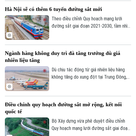
có thể tự làm thủ tục, gửi hành lý ký gửi
Hà Nội sẽ có thêm 6 tuyến đường sắt mới
qua hệ thống sẽ rút ngắn quá trình làm thủ
tục, giảm thời gian chờ tại khu vực check-
Theo điều chỉnh Quy hoạch mạng lưới
in vào các khung giờ cao điểm.
đường sắt giai đoạn 2021-2030, tầm nhìn
đến năm 2050, khu vực Hà Nội sẽ có
thêm 4 tuyến đường sắt quốc gia và 2
tuyến tốc độ cao.
Theo dõi Hà Nội On
Ngành hàng không duy trì đà tăng trưởng dù giá
nhiên liệu tăng
Dù chịu tác động từ giá nhiên liệu hàng
không tăng do xung đột tại Trung Đông,
thị trường hàng không Việt Nam vẫn ghi
nhận tăng trưởng tích cực trong 6 tháng
đầu năm 2026 với hơn 45,4 triệu lượt hành
Điều chỉnh quy hoạch đường sắt mở rộng, kết nối
khách, tăng gần 10% so với cùng kỳ.
quốc tế
Bộ Xây dựng vừa phê duyệt điều chỉnh
Quy hoạch mạng lưới đường sắt giai đoạn
2021-2030, tầm nhìn đến năm 2050 với