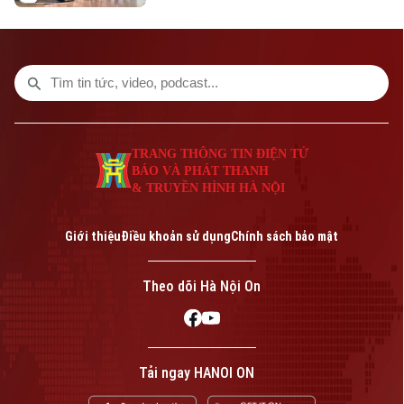
vài giây, nhờ hệ thống kiosk biometric mới
được đưa vào khai thác tại Nhà ga T1.
TRANG THÔNG TIN ĐIỆN TỬ
BÁO VÀ PHÁT THANH
& TRUYỀN HÌNH HÀ NỘI
Giới thiệu
Điều khoản sử dụng
Chính sách bảo mật
Theo dõi Hà Nội On
Tải ngay HANOI ON