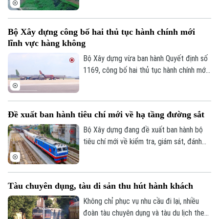
định hướng mở rộng hệ thống đường sắt
quốc gia và tăng cường kết nối quốc tế.
Bộ Xây dựng công bố hai thủ tục hành chính mới
lĩnh vực hàng không
Bộ Xây dựng vừa ban hành Quyết định số
1169, công bố hai thủ tục hành chính mới
cùng nhiều nội dung sửa đổi, thay thế
trong lĩnh vực hàng không thuộc phạm vi
quản lý của Bộ.
Đề xuất ban hành tiêu chí mới về hạ tầng đường sắt
Bộ Xây dựng đang đề xuất ban hành bộ
tiêu chí mới về kiểm tra, giám sát, đánh
giá và nghiệm thu chất lượng dịch vụ quản
lý, bảo trì kết cấu hạ tầng đường sắt quốc
gia.
Tàu chuyên dụng, tàu di sản thu hút hành khách
Không chỉ phục vụ nhu cầu đi lại, nhiều
đoàn tàu chuyên dụng và tàu du lịch theo