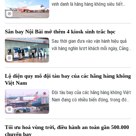
Giải trí
vinh danh là hãng hàng không siêu tiết
Tư vấn sức khỏe
kiệm tốt nhất thế giới, top 10 hãng hàng
Quần vợt
Tin tức
Đã phát sóng
không chi phí thấp an toàn nhất năm 2026,
nơi làm việc tốt nhất toàn cầu, nơi làm
Golf
Sao
Sân bay Nội Bài mở thêm 4 kiosk sinh trắc học
việc tốt nhất châu Á. Tiền đề tăng trưởng
mạnh mẽ nửa đầu năm 2026 cũng là động
Sau thời gian đưa vào vận hành hiệu quả
Điện ảnh
lực để đơn vị phấn đấu đầu tư đội tàu
với hàng nghìn lượt khách mỗi ngày, Cảng
hơn 600 máy bay đến năm 2030.
hàng không quốc tế Nội Bài vừa bổ sung
Thời trang
thêm 4 kiosk sinh trắc học tại nhà ga T1.
Việc mở rộng này nhằm đáp ứng nhu cầu
Âm nhạc
Lộ diện quy mô đội tàu bay của các hãng hàng không
làm thủ tục hàng không tự động ngày
Việt Nam
càng tăng của người dân.
Đội tàu bay của các hãng hàng không Việt
Nam đang có nhiều biến động, trong đó
Bamboo Airways là hãng thu hút sự chú ý
khi chỉ còn 3 tàu bay khai thác, giảm mạnh
so với giai đoạn cao điểm trước đây.
Tối ưu hoá vùng trời, điều hành an toàn gần 500.000
chuyến bay