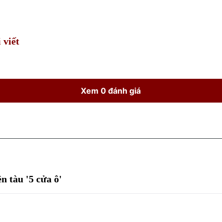
Time
 viết
Xem 0 đánh giá
n tàu '5 cửa ô'