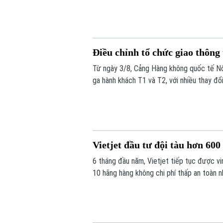
Điều chỉnh tổ chức giao thông 
Từ ngày 3/8, Cảng Hàng không quốc tế Nội
ga hành khách T1 và T2, với nhiều thay đổ
đỗ ô tô.
Vietjet đầu tư đội tàu hơn 60
6 tháng đầu năm, Vietjet tiếp tục được vin
10 hãng hàng không chi phí thấp an toàn n
nhất châu Á. Tiền đề tăng trưởng mạnh m
đội tàu hơn 600 máy bay đến năm 2030.