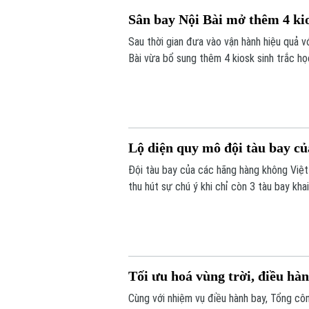
Sân bay Nội Bài mở thêm 4 kio
Sau thời gian đưa vào vận hành hiệu quả v
Bài vừa bổ sung thêm 4 kiosk sinh trắc h
tục hàng không tự động ngày càng tăng c
Lộ diện quy mô đội tàu bay c
Đội tàu bay của các hãng hàng không Việ
thu hút sự chú ý khi chỉ còn 3 tàu bay kh
Tối ưu hoá vùng trời, điều hà
Cùng với nhiệm vụ điều hành bay, Tổng côn