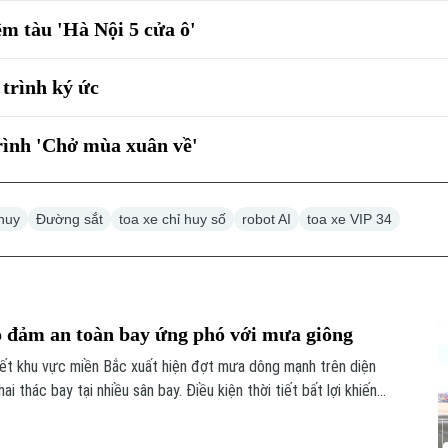
m tàu 'Hà Nội 5 cửa ô'
 trình ký ức
trình 'Chở mùa xuân về'
 huy
Đường sắt
toa xe chỉ huy số
robot AI
toa xe VIP 34
o đảm an toàn bay ứng phó với mưa giông
iết khu vực miền Bắc xuất hiện đợt mưa dông mạnh trên diện
 thác bay tại nhiều sân bay. Điều kiện thời tiết bất lợi khiến
 kế hoạch khai thác.