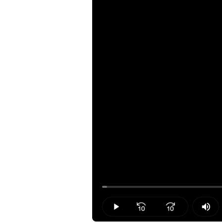
Loaded
:
1.05%
Play
Mut