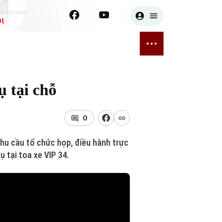
I
E
THỂ THAO
GIẢI TRÍ
ĐÃ PHÁT SÓNG
Bóng đá
Tin tức
ụ tại chỗ
ỡng
Quần vợt
Sao
sức khỏe
Golf
Điện ảnh
0
Thời trang
nhu cầu tổ chức họp, điều hành trực
 tại toa xe VIP 34.
Âm nhạc