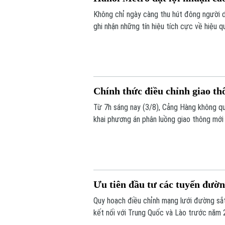
Không chỉ ngày càng thu hút đông người d
ghi nhận những tín hiệu tích cực về hiệu
nhuận cao nhất từ trước đến nay trong c
Chính thức điều chỉnh giao thô
Từ 7h sáng nay (3/8), Cảng Hàng không qu
khai phương án phân luồng giao thông mới
chỉnh ngay tại lối ra - vào sân bay này nh
Ưu tiên đầu tư các tuyến đườn
Quy hoạch điều chỉnh mạng lưới đường sắ
kết nối với Trung Quốc và Lào trước năm 