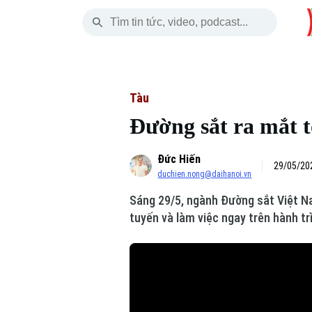
Thứ Bảy
THỜI SỰ
HÀ NỘI
THẾ GIỚI
08 Tháng 08, 2026
Hà Nội
Nhịp sống Hà Nộ
Tin tức
Tàu
Đường sắt ra mắt to
Chính trị
Người Hà Nội
Quân s
Đức Hiến
Xã hội
Khoảnh khắc Hà 
Hồ sơ
29/05/202
duchien.nong@daihanoi.vn
An ninh trật tự
Ẩm thực
Người V
Sáng 29/5, ngành Đường sắt Việt Na
tuyến và làm việc ngay trên hành tr
Công nghệ
Skip Ad