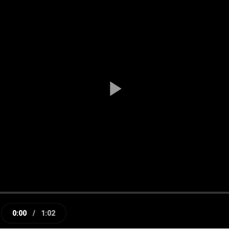
Play
Video
0:00
/
1:02
e
Current
Duration