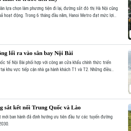
ân lựa chọn làm phương tiện đi lại, đường sắt đô thị Hà Nội cũng
 quả hoạt động. Trong 6 tháng đầu năm, Hanoi Metro đạt mức lợi
ác kỳ báo cáo nửa đầu năm.
ng lối ra vào sân bay Nội Bài
ốc tế Nội Bài phối hợp với công an cửa khẩu chính thức triển
 tại khu vực tiếp cận nhà ga hành khách T1 và T2. Những điều
ằm giảm ùn tắc và tối ưu hóa giao thông.
g sắt kết nối Trung Quốc và Lào
t mới ban hành đã định hướng ưu tiên đầu tư các tuyến đường
2030.