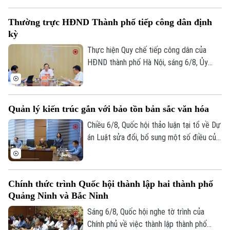
6/8, Đảng ủy UBND thành phố Hà Nội tổ
chức hội nghị tập huấn sử dụng 4 thủ tục
Thường trực HĐND Thành phố tiếp công dân định
hành chính của Đảng lên môi trường điện
kỳ
tử cho các tổ chức cơ sở Đảng trực
thuộc.
Thực hiện Quy chế tiếp công dân của
HĐND thành phố Hà Nội, sáng 6/8, Ủy
viên Thường trực, Trưởng Ban Đô thị
HĐND thành phố Trần Hợp Dũng đã tiếp
công dân định kỳ.
Quản lý kiến trúc gắn với bảo tồn bản sắc văn hóa
Chiều 6/8, Quốc hội thảo luận tại tổ về Dự
án Luật sửa đổi, bổ sung một số điều của
Luật Kiến trúc. Nhiều đại biểu đồng tình,
dự thảo Luật đã tập trung đổi mới công
tác quản lý hành nghề kiến trúc theo
Chính thức trình Quốc hội thành lập hai thành phố
hướng cắt giảm thủ tục hành chính,
Quảng Ninh và Bắc Ninh
chuyển mạnh từ tiền kiểm sang hậu kiểm
và đẩy mạnh chuyển đổi số.
Sáng 6/8, Quốc hội nghe tờ trình của
Chính phủ về việc thành lập thành phố