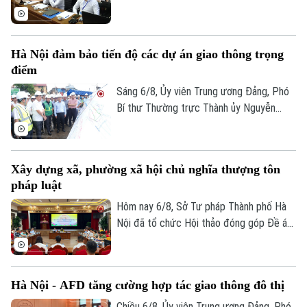
Quảng Ninh và thành phố Bắc Ninh.
Theo dõi Hà Nội On
Hà Nội đảm bảo tiến độ các dự án giao thông trọng
điểm
Sáng 6/8, Ủy viên Trung ương Đảng, Phó
Bí thư Thường trực Thành ủy Nguyễn
Trọng Đông, Trưởng Ban Chỉ đạo giải
phóng mặt bằng các dự án đầu tư trên
địa bàn thành phố Hà Nội, kiểm tra thực
Xây dựng xã, phường xã hội chủ nghĩa thượng tôn
địa một số hạng mục quan trọng.
pháp luật
Hôm nay 6/8, Sở Tư pháp Thành phố Hà
Nội đã tổ chức Hội thảo đóng góp Đề án
“Xây dựng văn hoá tuân thủ pháp luật
trong xây dựng xã, phường xã hội chủ
nghĩa trên địa bàn thành phố Hà Nội”.
Hà Nội - AFD tăng cường hợp tác giao thông đô thị
Chiều 6/8, Ủy viên Trung ương Đảng, Phó