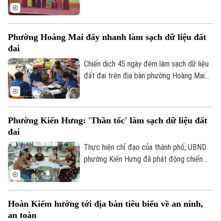
lập các trường Mầm non, Tiểu học, Trung
học cơ sở thuộc UBND xã; công bố các
quyết định về tổ chức Đảng và công tác
Phường Hoàng Mai đẩy nhanh làm sạch dữ liệu đất
cán bộ đối với các cơ sở giáo dục công
đai
lập trên địa bàn xã sau sắp xếp.
Chiến dịch 45 ngày đêm làm sạch dữ liệu
đất đai trên địa bàn phường Hoàng Mai
đang trong giai đoạn quyết định tiến độ.
Với một địa bàn rộng, đông dân cư, gần
19 ngàn thửa đất cần phải hoàn thiện dữ
Phường Kiến Hưng: 'Thần tốc' làm sạch dữ liệu đất
liệu, kế hoạch mà phường Hoàng Mai đề
đai
ra là đến 10/8 phải hoàn thành thu thập
dữ liệu tại 41 tổ dân phố đang đứng
Thực hiện chỉ đạo của thành phố, UBND
trước những thách thức không nhỏ.
phường Kiến Hưng đã phát động chiến
dịch cao điểm "45 ngày đêm" làm sạch dữ
liệu đất đai. Đây không chỉ là một kế
hoạch hành chính đơn thuần, mà là một
Hoàn Kiếm hướng tới địa bàn tiêu biểu về an ninh,
cuộc "tổng động viên" toàn diện nhằm
an toàn
chuẩn hóa, làm sạch và cập nhật cơ sở dữ