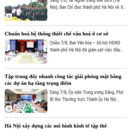
Sáng 7/8, tại Nghĩa trang Mai Dịch (Hà
Nội), Ban Chỉ đạo thành phố Hà Nội về tìm
kiếm, quy tập và xác định danh tính hài
cốt liệt sĩ trang trọng tổ chức Lễ dâng
hương tưởng niệm và chính thức triển
Chuẩn hoá hệ thống thiết chế văn hoá ở cơ sở
khai công tác lấy mẫu hài cốt liệt sĩ chưa
xác định được thông tin để phục vụ giám
Chiều 7/8, Ban Văn hóa – Xã hội HĐND
định ADN.
thành phố Hà Nội đã giám sát việc đầu
tư, khai thác các thiết chế văn hóa, thể
Chuyên mục
thao trên địa bàn phường Kiến Hưng.
Thời sự
Tập trung đẩy nhanh công tác giải phóng mặt bằng
các dự án hạ tầng trọng điểm
Hà Nội
Hà Nội
Sáng 7/8, Ủy viên Trung ương Đảng, Phó
Bí thư Thường trực Thành ủy Hà Nội
Chính trị
Nhịp sống Hà Nội
Nguyễn Trọng Đông, Trưởng ban Chỉ đạo
Thế giới
giải phóng mặt bằng các dự án đầu tư
Xã hội
Người Hà Nội
trên địa bàn thành phố Hà Nội chủ trì hội
Tin tức
Kinh tế
Hà Nội xây dựng các mô hình kinh tế tập thể
nghị Ban Chỉ đạo nhằm rà soát, đánh giá
An ninh trật tự