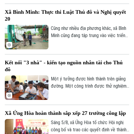
nhất của châu Á lọt vào danh sách này.
Xã Bình Minh: Thực thi Luật Thủ đô và Nghị quyết
20
Cũng như nhiều địa phương khác, xã Bình
Minh cũng đang tập trung vào việc triển
khai Luật Thủ đô và Nghị quyết 20 của
Liên hệ đường dây nóng (bấm để gọi)
HĐND thành phố Hà Nội, Luật Đất đai
Tòa soạn
Tòa soạn
trong việc xử lý dứt điểm những cá nhân,
Kết nối "3 nhà" - kiến tạo nguồn nhân tài cho Thủ
tổ chức vi phạm về trật tự xây dựng, đất
0865.116.699 (hotline)
0865.116.699
đô
đai.
Một ý tưởng được hình thành trên giảng
đường. Một công trình được thử nghiệm
trong phòng nghiên cứu. Nhưng để những
sáng tạo ấy thực sự giải quyết các bài
toán của đô thị, đi vào sản xuất và tạo ra
Xã Ứng Hòa hoàn thành sắp xếp 27 trường công lập
giá trị cho xã hội, cần một hành trình dài
hơn. Hành trình ấy cần sự kết nối giữa Nhà
Sáng 5/8, xã Ứng Hòa tổ chức Hội nghị
nước – Nhà trường – Doanh nghiệp.
công bố và trao các quyết định về thành