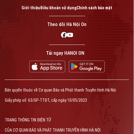
Giới thiệu
Điều khoản sử dụng
Chính sách bảo mật
Theo dõi Hà Nội On
Tải ngay HANOI ON
Bản quyền thuộc về Cơ quan Báo và Phát thanh Truyền hình Hà Nội
Giấy phép số: 63/GP-TTĐT, cấp ngày 10/05/2023
TRANG THÔNG TIN ĐIỆN TỬ
CỦA CƠ QUAN BÁO VÀ PHÁT THANH TRUYỀN HÌNH HÀ NỘI