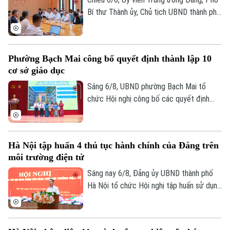
Bí thư Thành ủy, Chủ tịch UBND thành phố
Hà Nội Vũ Đại Thắng đã tiếp Giám đốc Cơ
quan Phát triển Pháp (AFD) tại Việt Nam,
ông Julien Seillan, trao đổi về các dự án
Phường Bạch Mai công bố quyết định thành lập 10
đang triển khai và định hướng mở rộng
cơ sở giáo dục
hợp tác trong thời gian tới.
Sáng 6/8, UBND phường Bạch Mai tổ
chức Hội nghị công bố các quyết định
thành lập các cơ sở giáo dục và công tác
cán bộ quản lý sau sắp xếp đối với các
trường mầm non, tiểu học và trung học cơ
Hà Nội tập huấn 4 thủ tục hành chính của Đảng trên
sở công lập trên địa bàn.
môi trường điện tử
Sáng nay 6/8, Đảng ủy UBND thành phố
Hà Nội tổ chức Hội nghị tập huấn sử dụng
bốn thủ tục hành chính của Đảng trên môi
trường điện tử cho các tổ chức cơ sở
Đảng trực thuộc. Hội nghị được tổ chức