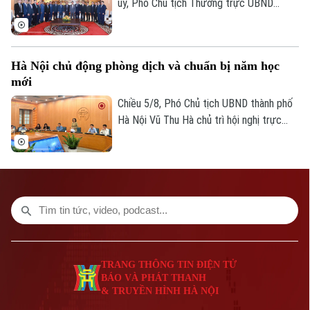
ủy, Phó Chủ tịch Thường trực UBND
thành phố Dương Đức Tuấn tiếp đoàn đại
biểu Bộ Nội vụ Vương quốc Campuchia do
Quốc vụ khanh Santibindit Chan Ean dẫn
Hà Nội chủ động phòng dịch và chuẩn bị năm học
đầu, đến thăm và trao đổi về các nội
mới
dung hợp tác mà hai bên cùng quan tâm.
Chiều 5/8, Phó Chủ tịch UBND thành phố
Hà Nội Vũ Thu Hà chủ trì hội nghị trực
tuyến với các xã, phường về công tác
phòng, chống dịch bệnh truyền nhiễm và
triển khai nhiệm vụ chuẩn bị năm học mới
2026-2027.
TRANG THÔNG TIN ĐIỆN TỬ
BÁO VÀ PHÁT THANH
& TRUYỀN HÌNH HÀ NỘI