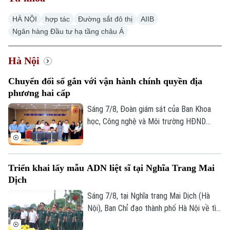
HÀ NỘI
hợp tác
Đường sắt đô thị
AIIB
Ngân hàng Đầu tư hạ tầng châu Á
Hà Nội
Chuyển đổi số gắn với vận hành chính quyền địa
phương hai cấp
Sáng 7/8, Đoàn giám sát của Ban Khoa
học, Công nghệ và Môi trường HĐND
thành phố Hà Nội giám sát tình hình thực
hiện công tác chuyển đổi số trên địa bàn
xã Quang Minh giai đoạn 2025-2026.
Triển khai lấy mẫu ADN liệt sĩ tại Nghĩa Trang Mai
Dịch
Sáng 7/8, tại Nghĩa trang Mai Dịch (Hà
Nội), Ban Chỉ đạo thành phố Hà Nội về tìm
kiếm, quy tập và xác định danh tính hài