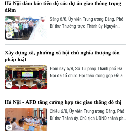
Hà Nội đảm bảo tiến độ các dự án giao thông trọng
điểm
Sáng 6/8, Ủy viên Trung ương Đảng, Phó
Bí thư Thường trực Thành ủy Nguyễn
Trọng Đông, Trưởng Ban Chỉ đạo giải
phóng mặt bằng các dự án đầu tư trên
địa bàn thành phố Hà Nội, kiểm tra thực
Xây dựng xã, phường xã hội chủ nghĩa thượng tôn
địa một số hạng mục quan trọng.
pháp luật
Hôm nay 6/8, Sở Tư pháp Thành phố Hà
Nội đã tổ chức Hội thảo đóng góp Đề án
“Xây dựng văn hoá tuân thủ pháp luật
trong xây dựng xã, phường xã hội chủ
nghĩa trên địa bàn thành phố Hà Nội”.
Hà Nội - AFD tăng cường hợp tác giao thông đô thị
Chiều 6/8, Ủy viên Trung ương Đảng, Phó
Bí thư Thành ủy, Chủ tịch UBND thành phố
Hà Nội Vũ Đại Thắng đã tiếp Giám đốc Cơ