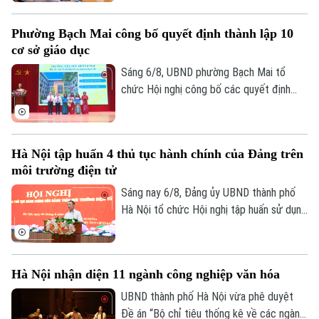
quan Phát triển Pháp (AFD) tại Việt Nam,
ông Julien Seillan, trao đổi về các dự án
Phường Bạch Mai công bố quyết định thành lập 10
đang triển khai và định hướng mở rộng
cơ sở giáo dục
hợp tác trong thời gian tới.
Sáng 6/8, UBND phường Bạch Mai tổ
chức Hội nghị công bố các quyết định
thành lập các cơ sở giáo dục và công tác
cán bộ quản lý sau sắp xếp đối với các
trường mầm non, tiểu học và trung học cơ
Hà Nội tập huấn 4 thủ tục hành chính của Đảng trên
sở công lập trên địa bàn.
môi trường điện tử
Sáng nay 6/8, Đảng ủy UBND thành phố
Hà Nội tổ chức Hội nghị tập huấn sử dụng
bốn thủ tục hành chính của Đảng trên môi
Liên hệ đường dây nóng (bấm để gọi)
trường điện tử cho các tổ chức cơ sở
Tòa soạn
Tòa soạn
Đảng trực thuộc. Hội nghị được tổ chức
Hà Nội nhận diện 11 ngành công nghiệp văn hóa
0865.116.699 (hotline)
0865.116.699
trực tiếp tại trụ sở Khu liên cơ quan thành
phố và kết nối trực tuyến đến điểm cầu
UBND thành phố Hà Nội vừa phê duyệt
của các tổ chức cơ sở Đảng trực thuộc.
Đề án “Bộ chỉ tiêu thống kê về các ngành