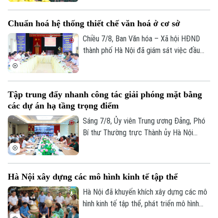
cốt liệt sĩ trang trọng tổ chức Lễ dâng
hương tưởng niệm và chính thức triển
Chuẩn hoá hệ thống thiết chế văn hoá ở cơ sở
khai công tác lấy mẫu hài cốt liệt sĩ chưa
xác định được thông tin để phục vụ giám
Chiều 7/8, Ban Văn hóa – Xã hội HĐND
định ADN.
thành phố Hà Nội đã giám sát việc đầu
tư, khai thác các thiết chế văn hóa, thể
thao trên địa bàn phường Kiến Hưng.
Tập trung đẩy nhanh công tác giải phóng mặt bằng
các dự án hạ tầng trọng điểm
Sáng 7/8, Ủy viên Trung ương Đảng, Phó
Bí thư Thường trực Thành ủy Hà Nội
Chuyên mục
Nguyễn Trọng Đông, Trưởng ban Chỉ đạo
giải phóng mặt bằng các dự án đầu tư
Thời sự
trên địa bàn thành phố Hà Nội chủ trì hội
Hà Nội xây dựng các mô hình kinh tế tập thể
nghị Ban Chỉ đạo nhằm rà soát, đánh giá
Hà Nội
Hà Nội
tiến độ công tác giải phóng mặt bằng
Hà Nội đã khuyến khích xây dựng các mô
triển khai các dự án, công trình trọng
hình kinh tế tập thể, phát triển mô hình
Chính trị
điểm trên địa bàn thành phố.
HTX theo Luật năm 2023. Việc kiện toàn,
Nhịp sống Hà Nội