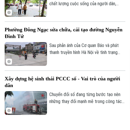
chất lượng cuộc sống của người dân,
nhiều xã, phường trên địa bàn thành phố
đã đầu tư cải tạo, chỉnh trang vỉa hè, góp
phần đồng bộ cơ sở hạ tầng và bảo đảm
Phường Đông Ngạc sửa chữa, cải tạo đường Nguyễn
an toàn giao thông. Đây là việc làm có ý
Đình Tứ
nghĩa thiết thực, được đông đảo nhân
dân đồng tình ủng hộ.
Sau phản ánh của Cơ quan Báo và phát
thanh truyền hình Hà Nội về tình trạng
xuống cấp, hư hỏng của tuyến đường
Nguyễn Đình Tứ, UBND phường Đông
Ngạc đã tiến hành sửa chữa, cải tạo dọc
Xây dựng hệ sinh thái PCCC số - Vai trò của người
tuyến, đảm bảo khớp nối êm thuận để
dân
người dân đi lại an toàn, thuận tiện.
Chuyển đổi số đang từng bước tạo nên
những thay đổi mạnh mẽ trong công tác
PCCC và CNCH. Tuy nhiên, công nghệ
hiện đại chỉ phát huy khi được kết hợp với
ý thức trách nhiệm của mỗi cá nhân, mỗi
Công nghệ đang thay đổi công tác chữa cháy và cứu
gia đình và toàn xã hội. Vì vậy, mỗi người