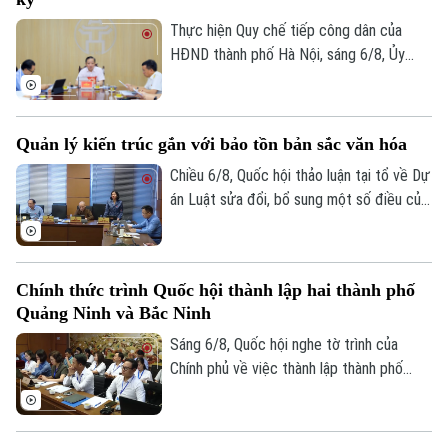
tử cho các tổ chức cơ sở Đảng trực
thuộc.
Thực hiện Quy chế tiếp công dân của
HĐND thành phố Hà Nội, sáng 6/8, Ủy
viên Thường trực, Trưởng Ban Đô thị
HĐND thành phố Trần Hợp Dũng đã tiếp
công dân định kỳ.
Quản lý kiến trúc gắn với bảo tồn bản sắc văn hóa
Theo dõi Hà Nội On
Chiều 6/8, Quốc hội thảo luận tại tổ về Dự
án Luật sửa đổi, bổ sung một số điều của
Luật Kiến trúc. Nhiều đại biểu đồng tình,
dự thảo Luật đã tập trung đổi mới công
tác quản lý hành nghề kiến trúc theo
Chính thức trình Quốc hội thành lập hai thành phố
hướng cắt giảm thủ tục hành chính,
Quảng Ninh và Bắc Ninh
chuyển mạnh từ tiền kiểm sang hậu kiểm
và đẩy mạnh chuyển đổi số.
Sáng 6/8, Quốc hội nghe tờ trình của
Chính phủ về việc thành lập thành phố
Quảng Ninh và thành phố Bắc Ninh.