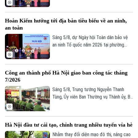
Hoàn Kiếm, Chủ tịch UBND thành phố Hà
Nội Vũ Đại Thắng yêu cầu địa phương
phát huy vị trí đặc biệt của địa bàn trung
Hoàn Kiếm hướng tới địa bàn tiêu biểu về an ninh,
tâm, phấn đấu trở thành hình mẫu của Thủ
an toàn
đô về an ninh, an toàn, kỷ cương, văn minh
và thân thiện.
Sáng 5/8, dự Ngày hội Toàn dân bảo vệ
an ninh Tổ quốc năm 2026 tại phường
Hoàn Kiếm, Chủ tịch UBND thành phố Hà
Nội Vũ Đại Thắng yêu cầu địa phương
phát huy vị trí đặc biệt của địa bàn trung
Công an thành phố Hà Nội giao ban công tác tháng
tâm, phấn đấu trở thành hình mẫu của Thủ
7/2026
đô về an ninh, an toàn, kỷ cương, văn minh
và thân thiện.
Sáng 5/8, Trung tướng Nguyễn Thanh
Tùng, Ủy viên Ban Thường vụ Thành ủy, Bí
thư Đảng ủy, Giám đốc Công an thành phố
Hà Nội chủ trì Hội nghị giao ban công tác
tháng 7/2026. Hội nghị được tổ chức
Hà Nội đầu tư cải tạo, chỉnh trang nhiều tuyến vỉa hè
trực tiếp kết hợp trực tuyến đến Công an
các đơn vị, xã, phường và Đồn Công an.
Nhằm thay đổi diện mạo đô thị, nâng cao