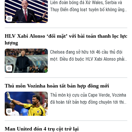
Liên đoàn bóng đá Xứ Wales, Serbia và
Thụy Điển đồng loạt tuyên bố không ủng
hộ Gianni Infantino tái đắc cử Chủ tịch
FIFA, khiến cuộc khủng hoảng quyền lực
tại cơ quan bóng đá thế giới tiếp tục leo
Theo dõi Hà Nội On
HLV Xabi Alonso ‘đối mặt’ với bài toán thanh lọc lực
thang.
lượng
Chelsea đang sở hữu tới 46 cầu thủ đội
một. Điều đó buộc HLV Xabi Alonso phải
sớm thanh lọc lực lượng trước mùa giải
mới.
Thủ môn Vozinha hoàn tất bản hợp đồng mới
Thủ môn kỳ cựu của Cape Verde, Vozinha
đã hoàn tất bản hợp đồng chuyên tới thi
đấu cho CLB Chile - Colo Colo sáu tháng,
kèm theo khả năng gia hạn thêm một năm.
Man United đón 4 trụ cột trở lại