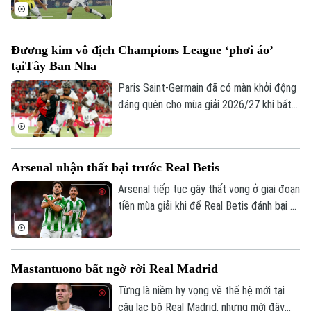
bóng Thổ Nhĩ Kỳ đánh bại Sturm Graz 2-0
ở lượt đi vòng loại Champions League,
qua đó giúp thầy trò Ismail Kartal tiến
Đương kim vô địch Champions League ‘phơi áo’
một bước dài tới vòng play-off
tạiTây Ban Nha
Champions League.
Paris Saint-Germain đã có màn khởi động
đáng quên cho mùa giải 2026/27 khi bất
ngờ thua 0-3 trước Mallorca. Thầy trò
Enrique chỉ còn một trận giao hữu để
hoàn thiện đội hình trước khi bước vào
Arsenal nhận thất bại trước Real Betis
trận tranh Siêu cúp châu Âu gặp Aston
Chuyên mục
Villa vào ngày 12/8.
Arsenal tiếp tục gây thất vọng ở giai đoạn
tiền mùa giải khi để Real Betis đánh bại 3-
Thời sự
1 tại Dublin.
Hà Nội
Hà Nội
Mastantuono bất ngờ rời Real Madrid
Chính trị
Nhịp sống Hà Nội
Thế giới
Từng là niềm hy vọng về thế hệ mới tại
Xã hội
câu lạc bộ Real Madrid, nhưng mới đây