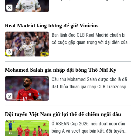
Người Hà Nội
Tin tức
cầu thủ người Argentina Mastatuono đã
Kinh tế
An ninh trật tự
gây bất ngờ khi phải rời đội bóng Hoàng
Khoảnh khắc Hà Nội
Quân sự
gia Tây Ban Nha theo dạng cho mượn.
Tin tức
Nhà đất
Real Madrid tăng lương để giữ Vinicius
Công nghệ
Ẩm thực
Hồ sơ
Ban lãnh đạo CLB Real Madrid chuẩn bị
Cafe sáng
Tin tức
Tàu và Xe
có cuộc gặp quan trọng với đại diện của
Người Việt 4 phương
Vinicius, nhằm nối lại đàm phán gia hạn với
Tài chính Ngân hàng
Đầu tư
Ô tô
ngôi sao người Brazil.
Giáo dục
Doanh nghiệp
Căn hộ
Mohamed Salah gia nhập đội bóng Thổ Nhĩ Kỳ
Tàu
Tin tức
Văn hóa
Cầu thủ Mohamed Salah được cho là đã
Đất đai
Xe máy
đạt thỏa thuận gia nhập CLB Trabzonspor
Tuyển sinh
Tin tức
Sức khỏe
theo dạng chuyển nhượng tự do sau khi
Kinh nghiệm
Thị trường
chia tay Liverpool vào cuối mùa giải
Hướng nghiệp
Làng nghề
Y tế
2025/26.
Thể thao
Đánh giá
Đội tuyển Việt Nam giữ lợi thế để chiếm ngôi đầu
Di tích
Dinh dưỡng
Ở ASEAN Cup 2026, nếu đoạt ngôi đầu
Bóng đá
Giải trí
bảng A và vượt qua bán kết, đội tuyển