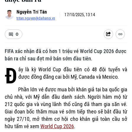
Nguyễn Trí Tân
17/10/2025, 13:14
tritan.nguyen@daihanoi.vn
0
FIFA xác nhận đã có hơn 1 triệu vé World Cup 2026 được
bán ra chỉ sau đợt mở bán sớm đầu tiên.
Đ
ây là kỳ World Cup đầu tiên có 48 đội tuyển và
được đồng đăng cai bởi Mỹ, Canada và Mexico.
Phần lớn vé được mua bởi khán giả tại ba quốc gia
chủ nhà, với Mỹ dẫn đầu danh sách. Người hâm mộ từ
212 quốc gia và vùng lãnh thổ cũng đã tham gia săn vé.
Giai đoạn bốc thăm mua vé sớm tiếp theo sẽ bắt đầu từ
ngày 27/10, mở thêm cơ hội cho khán giả toàn cầu sở
hữu tấm vé xem
World Cup 2026
.