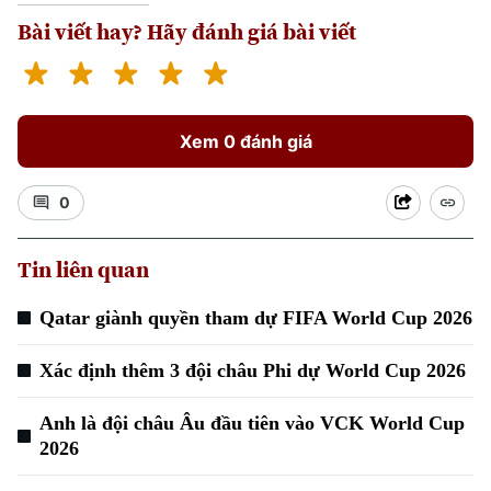
Bài viết hay? Hãy đánh giá bài viết
Xem 0 đánh giá
Xu hướng
0
Tin liên quan
Qatar giành quyền tham dự FIFA World Cup 2026
Xác định thêm 3 đội châu Phi dự World Cup 2026
Anh là đội châu Âu đầu tiên vào VCK World Cup
2026