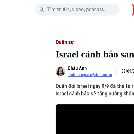
Thứ Bảy
THỜI SỰ
HÀ NỘI
THẾ GIỚI
08 Tháng 08, 2026
Hà Nội
Nhịp sống Hà Nộ
Tin tức
Quân sự
Israel cảnh báo s
Chính trị
Người Hà Nội
Quân s
Châu Anh
Xã hội
Khoảnh khắc Hà 
Hồ sơ
09/09/
minhhoa.nguyen@daihanoi.vn
An ninh trật tự
Ẩm thực
Người V
Quân đội Israel ngày 9/9 đã thả tờ 
Israel cảnh báo sẽ tăng cường khôn
Công nghệ
Skip Ad