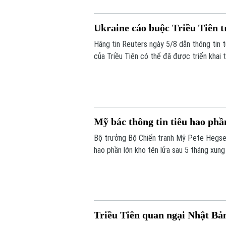
Ukraine cáo buộc Triều Tiên t
Hãng tin Reuters ngày 5/8 dẫn thông tin t
của Triều Tiên có thể đã được triển khai 
lửa đạn đạo nhằm hỗ trợ các hoạt động q
ra bình luận về thông tin này.
Mỹ bác thông tin tiêu hao phần
Bộ trưởng Bộ Chiến tranh Mỹ Pete Hegset
hao phần lớn kho tên lửa sau 5 tháng xung
quân sự.
Triều Tiên quan ngại Nhật B