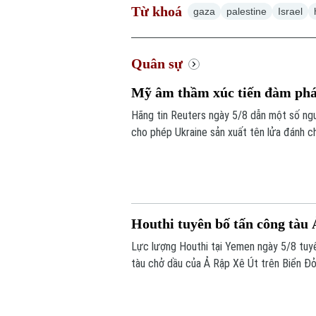
Từ khoá
gaza
palestine
Israel
Quân sự
Mỹ âm thầm xúc tiến đàm phán
Hãng tin Reuters ngày 5/8 dẫn một số ng
cho phép Ukraine sản xuất tên lửa đánh chặ
trọng này để đối phó các cuộc tập kích c
Houthi tuyên bố tấn công tàu
Lực lượng Houthi tại Yemen ngày 5/8 tuy
tàu chở dầu của Ả Rập Xê Út trên Biển Đỏ
hàng hải mà nhóm này đang thực thi, gây 