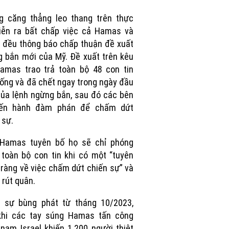
Picture
g căng thẳng leo thang trên thực
iễn ra bất chấp việc cả Hamas và
l đều thông báo chấp thuận đề xuất
 bắn mới của Mỹ. Đề xuất trên kêu
amas trao trả toàn bộ 48 con tin
ống và đã chết ngay trong ngày đầu
của lệnh ngừng bắn, sau đó các bên
iến hành đàm phán để chấm dứt
 sự.
 Hamas tuyên bố họ sẽ chỉ phóng
 toàn bộ con tin khi có một “tuyên
 ràng về việc chấm dứt chiến sự” và
l rút quân.
n sự bùng phát từ tháng 10/2023,
khi các tay súng Hamas tấn công
nam Israel khiến 1.200 người thiệt