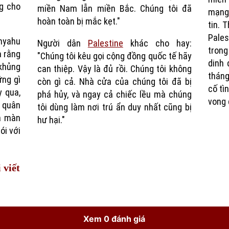
g cho
miền Nam lẫn miền Bắc. Chúng tôi đã
mạng
hoàn toàn bị mắc kẹt."
tin. 
Pales
nyahu
Người dân
Palestine
khác cho hay:
trong
a rằng
"Chúng tôi kêu gọi cộng đồng quốc tế hãy
dinh 
 khủng
can thiệp. Vậy là đủ rồi. Chúng tôi không
tháng
ững gì
còn gì cả. Nhà cửa của chúng tôi đã bị
cố tì
y qua,
phá hủy, và ngay cả chiếc lều mà chúng
vong 
 quân
tôi dùng làm nơi trú ẩn duy nhất cũng bị
là màn
hư hại."
ói với
 viết
Xem 0 đánh giá