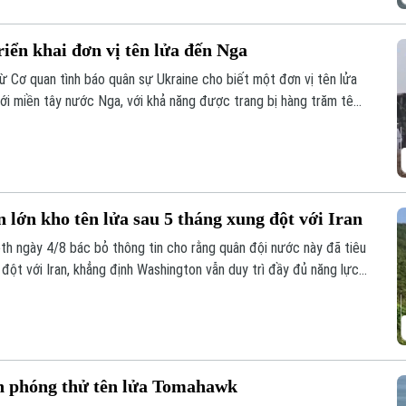
riển khai đơn vị tên lửa đến Nga
ừ Cơ quan tình báo quân sự Ukraine cho biết một đơn vị tên lửa
tới miền tây nước Nga, với khả năng được trang bị hàng trăm tên
uân sự của Moscow tại Ukraine. Nga và Triều Tiên hiện chưa đưa
 lớn kho tên lửa sau 5 tháng xung đột với Iran
h ngày 4/8 bác bỏ thông tin cho rằng quân đội nước này đã tiêu
 đột với Iran, khẳng định Washington vẫn duy trì đầy đủ năng lực
ản phóng thử tên lửa Tomahawk