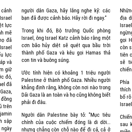
 cảnh
người dân Gaza, hãy lắng nghe kỹ: các
Nhữn
Time
srael
bạn đã được cảnh báo. Hãy rời đi ngay."
địa d
ệt lực
Israe
Trong khi đó, Bộ trưởng Quốc phòng
nh mẽ
ngừng
Israel, ông Israel Katz cảnh báo rằng một
họ đã
gọi H
cơn bão hủy diệt sẽ quét qua bầu trời
Israel
còn s
thành phố Gaza và kêu gọi Hamas thả
u lực
tiên 
con tin và buông súng.
iáp và
sẽ t
am giữ
chiến
Ước tính hiện có khoảng 1 triệu người
ớc đó,
Palestine ở thành phố Gaza. Nhiều người
Phía
ael đã
khẳng định rằng, không còn nơi nào trong
thích
Gaza,
Dải Gaza là an toàn và họ cũng không biết
bố rõ
 đồng
phải đi đâu.
Israe
ũ trên
amin
Người dân Palestine bày tỏ: "Mục tiêu
Chiế
h sập
chính của cuộc chiếm đóng là di dời...
sau 
g ngày
nhưng chẳng còn chỗ nào để đi cả, cả ở
miền 