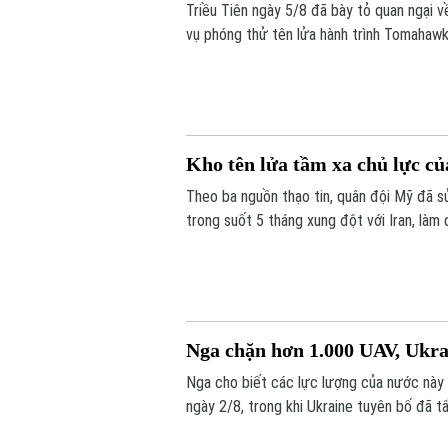
Triều Tiên ngày 5/8 đã bày tỏ quan ngại 
vụ phóng thử tên lửa hành trình Tomahawk
Kho tên lửa tầm xa chủ lực c
Theo ba nguồn thạo tin, quân đội Mỹ đã s
trong suốt 5 tháng xung đột với Iran, làm 
trước các cuộc xung đột trong tương lai.
Nga chặn hơn 1.000 UAV, Ukra
Nga cho biết các lực lượng của nước này 
ngày 2/8, trong khi Ukraine tuyên bố đã 