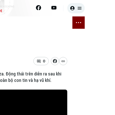
I
E
THỂ THAO
GIẢI TRÍ
ĐÃ PHÁT SÓNG
Bóng đá
Tin tức
ỡng
Quần vợt
Sao
sức khỏe
Golf
Điện ảnh
0
Thời trang
a. Động thái trên diễn ra sau khi
àn bộ con tin và hạ vũ khí.
Âm nhạc