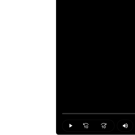
Loaded
:
0.00%
Play
Mut