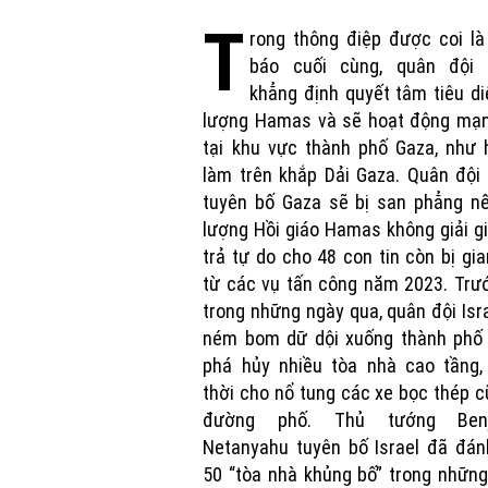
T
rong thông điệp được coi là
báo cuối cùng, quân đội I
khẳng định quyết tâm tiêu di
lượng Hamas và sẽ hoạt động mạ
tại khu vực thành phố Gaza, như 
làm trên khắp Dải Gaza. Quân đội 
tuyên bố Gaza sẽ bị san phẳng nế
lượng Hồi giáo Hamas không giải g
trả tự do cho 48 con tin còn bị gi
từ các vụ tấn công năm 2023. Trư
trong những ngày qua, quân đội Isr
ném bom dữ dội xuống thành phố 
phá hủy nhiều tòa nhà cao tầng,
thời cho nổ tung các xe bọc thép c
đường phố. Thủ tướng Benj
Netanyahu tuyên bố Israel đã đán
50 “tòa nhà khủng bố” trong nhữn