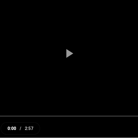
Play
Video
0:00
/
2:57
e
Current
Duration