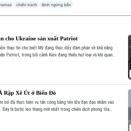
hamas
chiến tranh
lệnh ngừng bắn
 cho Ukraine sản xuất Patriot
uồn thạo tin cho biết Mỹ đang thúc đẩy đàm phán về khả năng
n Patriot, trong bối cảnh Kiev đang thiếu hụt loại vũ khí quan
ủa Nga.
 Ả Rập Xê Út ở Biển Đỏ
ên bố đã thực hiện vụ tấn công bằng tên lửa đạn đạo nhằm vào
. Đây là bước leo thang mới nhất trong chiến dịch phong tỏa
lo ngại sâu sắc cho cộng đồng quốc tế.