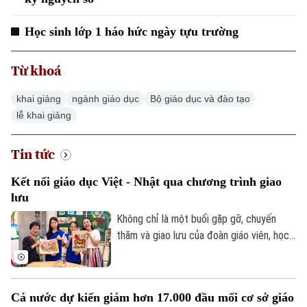
Học sinh lớp 1 háo hức ngày tựu trường
Từ khoá
khai giảng
ngành giáo dục
Bộ giáo dục và đào tạo
lễ khai giảng
Tin tức
Kết nối giáo dục Việt - Nhật qua chương trình giao
lưu
Không chỉ là một buổi gặp gỡ, chuyến
thăm và giao lưu của đoàn giáo viên, học
sinh Nhật Bản tại Trường THCS Thành
Công, Hà Nội còn mở ra cơ hội để học
sinh hai nước hiểu hơn về văn hóa, giáo
Cả nước dự kiến giảm hơn 17.000 đầu mối cơ sở giáo
dục và cùng vun đắp tình hữu nghị từ