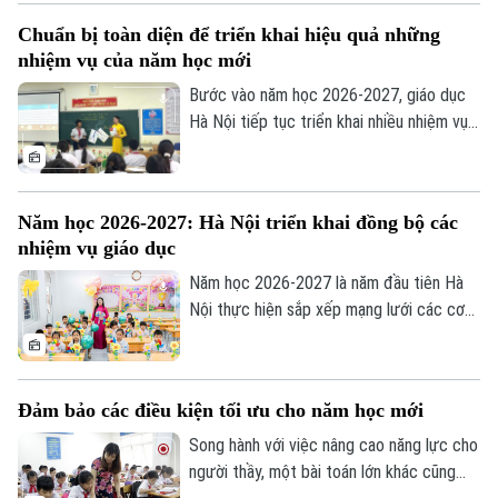
sinh viên của 11 đơn vị đào tạo sẽ học
Chuẩn bị toàn diện để triển khai hiệu quả những
tập tại đây, mở ra giai đoạn phát triển mới
nhiệm vụ của năm học mới
của mô hình đại học tập trung, hiện đại và
liên ngành.
Bước vào năm học 2026-2027, giáo dục
Hà Nội tiếp tục triển khai nhiều nhiệm vụ
trọng tâm như đổi mới chương trình,
chuyển đổi số, ứng dụng trí tuệ nhân tạo
(AI), giáo dục STEM và nâng cao chất
Năm học 2026-2027: Hà Nội triển khai đồng bộ các
lượng đội ngũ giáo viên. Để những chủ
nhiệm vụ giáo dục
trương này đi vào thực tiễn, vai trò của
các nhà trường là hết sức quan trọng.
Năm học 2026-2027 là năm đầu tiên Hà
Nội thực hiện sắp xếp mạng lưới các cơ
Theo dõi Hà Nội On
sở giáo dục công lập theo mô hình chính
quyền địa phương hai cấp. Cùng với đó,
ngành Giáo dục Thủ đô triển khai nhiều
Đảm bảo các điều kiện tối ưu cho năm học mới
nhiệm vụ trọng tâm như đổi mới chương
trình, chuyển đổi số, giáo dục STEM, ứng
Song hành với việc nâng cao năng lực cho
dụng trí tuệ nhân tạo (AI) và từng bước
người thầy, một bài toán lớn khác cũng
đưa tiếng Anh trở thành ngôn ngữ thứ hai