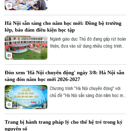
điểm chuẩn năm nay đang được nhiều thí
sinh và phụ huynh đặc biệt quan tâm.
Theo nhận định của các chuyên gia và
Hà Nội sẵn sàng cho năm học mới: Đồng bộ trường
nhiều cơ sở đào tạo, điểm chuẩn đại học
lớp, bảo đảm điều kiện học tập
năm 2026 nhìn chung sẽ không có nhiều
biến động so với năm trước.
Ngành giáo dục Thủ đô đang gấp rút hoàn
thiện, đưa vào sử dụng nhiều công trình
trường học được nâng cấp, xây mới đồng
bộ trước khai giảng. Việc chủ động chuẩn
bị hạ tầng trường lớp được kỳ vọng sẽ
Đón xem 'Hà Nội chuyển động' ngày 3/8: Hà Nội sẵn
giải tỏa sức ép cho các phụ huynh, đồng
sàng đón năm học mới 2026-2027
thời tạo đà bứt phá cho năm học mới.
Chương trình "Hà Nội chuyển động" với
chủ đề "Hà Nội sẵn sàng đón năm học mới
2026-2027" sẽ phát sóng trực tiếp trên
các nền tảng của Cơ quan Báo và phát
thanh, truyền hình Hà Nội vào 19h hôm
Trang bị hành trang pháp lý cho thế hệ trẻ trong kỷ
nay, ngày 3/8.
nguyên số