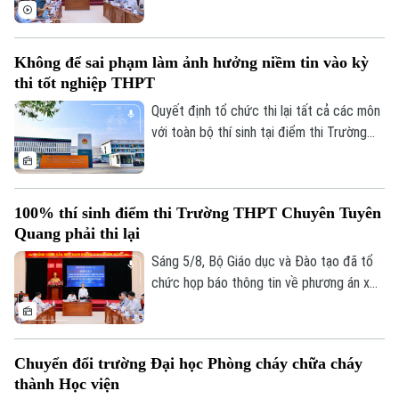
Chuyên Tuyên Quang, Bộ Giáo dục và Đào
Hướng nghiệp
Làng nghề
Y tế
tạo đã công bố phương án xử lý.
Thể thao
Đánh giá
Di tích
Không để sai phạm làm ảnh hưởng niềm tin vào kỳ
Dinh dưỡng
Bóng đá
Giải trí
thi tốt nghiệp THPT
Tư vấn sức khỏe
Quyết định tổ chức thi lại tất cả các môn
Quần vợt
Tin tức
Đã phát sóng
với toàn bộ thí sinh tại điểm thi Trường
THPT chuyên Tuyên Quang được đưa ra
Golf
Sao
trên cơ sở kết quả điều tra ban đầu của
Bộ Công an, ý kiến của các cơ quan liên
Điện ảnh
100% thí sinh điểm thi Trường THPT Chuyên Tuyên
quan và quy chế thi hiện hành, nhằm bảo
Quang phải thi lại
đảm sự công bằng, minh bạch của kỳ thi
Thời trang
tốt nghiệp THPT, đồng thời bảo vệ quyền
Sáng 5/8, Bộ Giáo dục và Đào tạo đã tổ
lợi của các thí sinh và giữ vững niềm tin
chức họp báo thông tin về phương án xử
Âm nhạc
của xã hội đối với kỳ thi.
lý đối với thí sinh tại điểm thi Trường
THPT Chuyên Tuyên Quang trong Kỳ thi
tốt nghiệp THPT năm 2026. Theo đó,
Chuyển đổi trường Đại học Phòng cháy chữa cháy
toàn bộ thí sinh tại điểm thi này sẽ thi lại
thành Học viện
tất cả các môn.