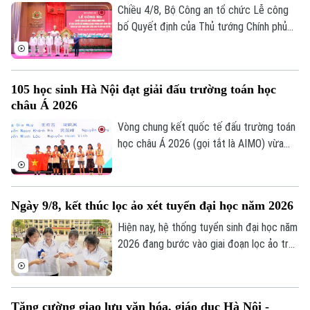
Chiều 4/8, Bộ Công an tổ chức Lễ công
bố Quyết định của Thủ tướng Chính phủ
về việc chuyển đổi Trường Đại học Phòng
cháy chữa cháy thành Học viện Phòng
cháy chữa cháy và Cứu nạn cứu hộ. Tới
105 học sinh Hà Nội đạt giải đấu trường toán học
dự và chỉ đạo buổi lễ Thượng tướng, TS
châu Á 2026
Lê Quốc Hùng, Ủy viên Trung ương Đảng,
Phó Bí thư Đảng ủy Công an Trung ương,
Vòng chung kết quốc tế đấu trường toán
Thứ trưởng Bộ Công an; GS.TS Lê Quân,
học châu Á 2026 (gọi tắt là AIMO) vừa
Thứ trưởng Bộ Giáo dục và Đào tạo.
kết thúc. Hà Nội là đơn vị có số lượng thí
sinh đạt giải nhiều nhất với 105 em. Cuộc
thi là sự kiện thường niên do Báo Tiền
Ngày 9/8, kết thúc lọc ảo xét tuyển đại học năm 2026
phong phối hợp với Đại học Bách Khoa Hà
Nội tổ chức.
Hiện nay, hệ thống tuyển sinh đại học năm
2026 đang bước vào giai đoạn lọc ảo trên
phạm vi toàn quốc. Việc lọc ảo được
thực hiện 6 lần theo quy trình và sẽ kết
thúc vào ngày 9/8.
Tăng cường giao lưu văn hóa, giáo dục Hà Nội -