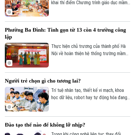
khai thí điểm Chương trình giáo dục mầm
non mới tại 15 cơ sở, tạo tiền đề nâng
cao chất lượng chăm sóc và giáo dục trẻ.
Phường Ba Đình: Tinh gọn từ 13 còn 4 trường công
lập
Thực hiện chủ trương của thành phố Hà
Nội về hoàn thiện hệ thống trường mầm
non, tiểu học và THCS theo mô hình "một
trường nhiều cơ sở", phường Ba Đình đã
hoàn thành việc tái cấu trúc các trường
Người trẻ chọn gì cho tương lai?
công lập trên địa bàn, từ 13 xuống còn 4
trường.
Trí tuệ nhân tạo, thiết kế vi mạch, khoa
học dữ liệu, robot hay tự động hóa đang
dần trở thành lựa chọn của nhiều học sinh
có kết quả học tập tốt. Điều người trẻ
lựa chọn hôm nay không chỉ là một ngành
Đào tạo thế nào để không lỡ nhịp?
học, mà là niềm tin vào một tương lai
nghề nghiệp mới. Đó cũng là tín hiệu tích
Trong khi công nghệ liên tục thay đổi,