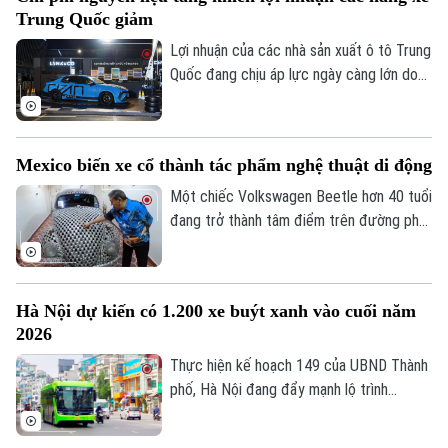
Trung Quốc giảm
Lợi nhuận của các nhà sản xuất ô tô Trung
Quốc đang chịu áp lực ngày càng lớn do
giá nguyên liệu đầu vào tăng mạnh.
Mexico biến xe cổ thành tác phẩm nghệ thuật di động
Một chiếc Volkswagen Beetle hơn 40 tuổi
đang trở thành tâm điểm trên đường phố
Mexico nhờ lớp vỏ đặc biệt được tạo nên
từ khoảng 3.500 cuộn băng nhạc. Đằng
sau vẻ ngoài lạ mắt là câu chuyện kéo dài
Hà Nội dự kiến có 1.200 xe buýt xanh vào cuối năm
nhiều thập kỷ về tình bạn, ký ức và nỗ lực
2026
bảo tồn một tác phẩm thủ công đứng
trước nguy cơ bị biến thành phế liệu.
Thực hiện kế hoạch 149 của UBND Thành
Theo dõi Hà Nội On
phố, Hà Nội đang đẩy mạnh lộ trình
chuyển đổi xe buýt từ sử dụng năng
lượng diesel sang xe buýt điện, nhằm