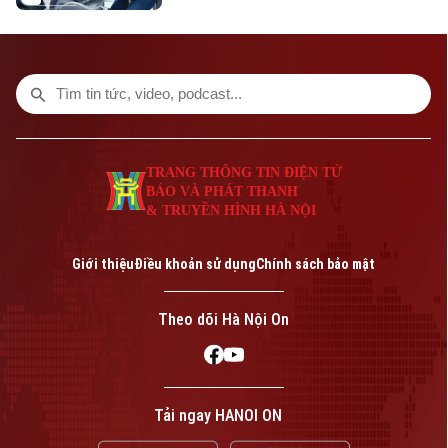
nhiều gia đình. Tuy vậy, điều khiến các bậc
phụ huynh trăn trở không chỉ nằm ở việc
có nên trang bị hay không, mà quan trọng
hơn là lựa chọn loại ghế nào thực sự phù
hợp và đảm bảo an toàn cho trẻ?
TRANG THÔNG TIN ĐIỆN TỬ
BÁO VÀ PHÁT THANH
& TRUYỀN HÌNH HÀ NỘI
Giới thiệu
Điều khoản sử dụng
Chính sách bảo mật
Theo dõi Hà Nội On
Tải ngay HANOI ON