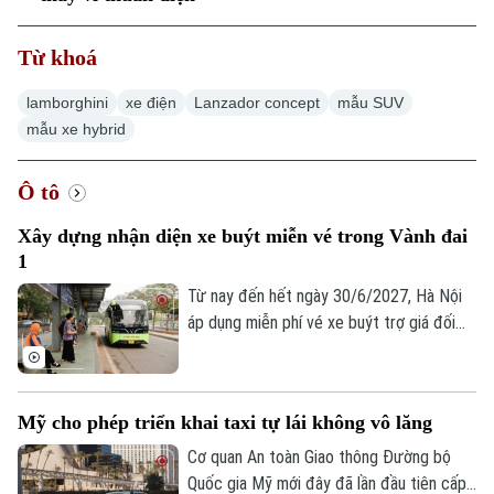
Từ khoá
lamborghini
xe điện
Lanzador concept
mẫu SUV
mẫu xe hybrid
Ô tô
Xây dựng nhận diện xe buýt miễn vé trong Vành đai
1
Từ nay đến hết ngày 30/6/2027, Hà Nội
áp dụng miễn phí vé xe buýt trợ giá đối
với hành khách di chuyển trong phạm vi
Vành đai 1 trên 45 tuyến buýt, nhằm
khuyến khích người dân sử dụng phương
Mỹ cho phép triển khai taxi tự lái không vô lăng
tiện giao thông công cộng. Để triển khai
hiệu quả, Thành phố yêu cầu cần xây dựng
Cơ quan An toàn Giao thông Đường bộ
Chuyên mục
nhận diện với các tuyến xe buýt này.
Quốc gia Mỹ mới đây đã lần đầu tiên cấp