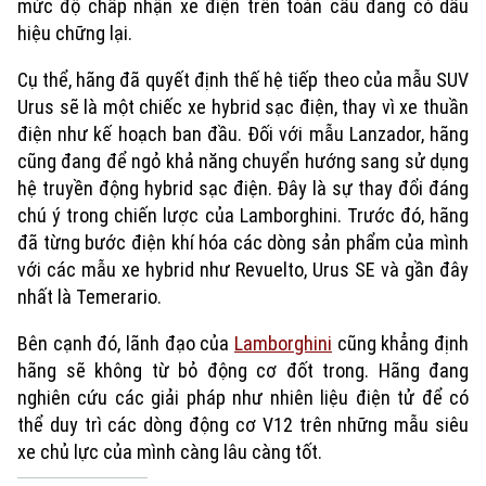
mức độ chấp nhận xe điện trên toàn cầu đang có dấu
hiệu chững lại.
Cụ thể, hãng đã quyết định thế hệ tiếp theo của mẫu SUV
Urus sẽ là một chiếc xe hybrid sạc điện, thay vì xe thuần
điện như kế hoạch ban đầu. Đối với mẫu Lanzador, hãng
cũng đang để ngỏ khả năng chuyển hướng sang sử dụng
hệ truyền động hybrid sạc điện. Đây là sự thay đổi đáng
chú ý trong chiến lược của Lamborghini. Trước đó, hãng
đã từng bước điện khí hóa các dòng sản phẩm của mình
với các mẫu xe hybrid như Revuelto, Urus SE và gần đây
Xu hướng
nhất là Temerario.
Bên cạnh đó, lãnh đạo của
Lamborghini
cũng khẳng định
hãng sẽ không từ bỏ động cơ đốt trong. Hãng đang
nghiên cứu các giải pháp như nhiên liệu điện tử để có
thể duy trì các dòng động cơ V12 trên những mẫu siêu
xe chủ lực của mình càng lâu càng tốt.