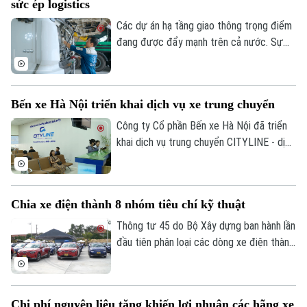
sức ép logistics
cửa ngõ phía Nam Thủ đô.
Các dự án hạ tầng giao thông trọng điểm
đang được đẩy mạnh trên cả nước. Sự
sôi động này kéo theo nhu cầu rất lớn về
phương tiện vận tải thương mại, đặc biệt
là phân khúc xe tải hạng nặng.
Bến xe Hà Nội triển khai dịch vụ xe trung chuyển
Công ty Cổ phần Bến xe Hà Nội đã triển
khai dịch vụ trung chuyển CITYLINE - dịch
vụ giúp kết nối hành khách từ nhà đến bến
xe và từ bến xe về nhà, gia tăng tiện ích
và tạo dựng hình ảnh bến xe thân thiện,
Chia xe điện thành 8 nhóm tiêu chí kỹ thuật
hiện đại, xây dựng hệ sinh thái phục vụ
hành khách ngày càng hoàn thiện.
Thông tư 45 do Bộ Xây dựng ban hành lần
đầu tiên phân loại các dòng xe điện thành
8 nhóm với tiêu chí kỹ thuật cụ thể.
Chi phí nguyên liệu tăng khiến lợi nhuận các hãng xe