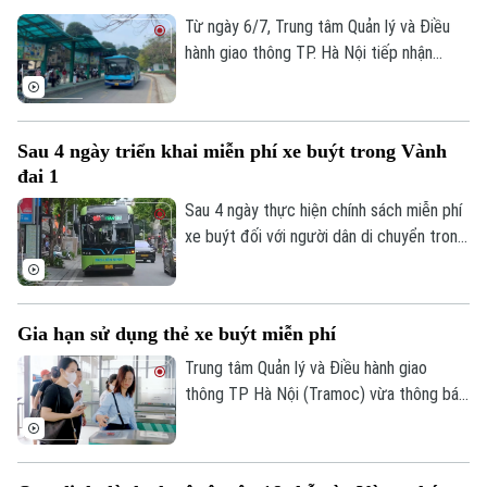
tiện vận tải công cộng nhanh nhất cả
Từ ngày 6/7, Trung tâm Quản lý và Điều
nước.
hành giao thông TP. Hà Nội tiếp nhận
đăng ký trực tuyến để phát hành miễn phí
thẻ buýt điện tử vật lý gắn chip dành cho
các đối tượng được hưởng chính sách
Sau 4 ngày triển khai miễn phí xe buýt trong Vành
miễn phí khi sử dụng xe buýt trợ giá.
đai 1
Người dân có thể đăng ký online và lựa
chọn nhận thẻ trực tiếp hoặc qua dịch vụ
Sau 4 ngày thực hiện chính sách miễn phí
chuyển phát.
xe buýt đối với người dân di chuyển trong
khu vực Vành đai 1, nhiều hành khách đã
bước đầu làm quen với việc sử dụng thẻ
vé điện tử, đồng thời chủ động hơn trong
Gia hạn sử dụng thẻ xe buýt miễn phí
việc lựa chọn phương tiện công cộng cho
nhu cầu đi lại.
Trung tâm Quản lý và Điều hành giao
thông TP Hà Nội (Tramoc) vừa thông báo
gia hạn thời gian sử dụng thẻ miễn phí
mẫu cũ (thẻ không gắn chip) dành cho
các đối tượng được hưởng chính sách đi