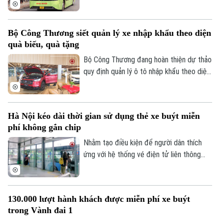
công ty vận tải Hà Nội - Transerco tiếp
tục ghi nhận nhiều kết quả tích cực. Cùng
với duy trì ổn định mạng lưới vận hành,
Bộ Công Thương siết quản lý xe nhập khẩu theo diện
đơn vị cũng tăng cường đẩy mạnh chuyển
quà biếu, quà tặng
đổi xanh, chuyển đổi số và nâng cao chất
lượng dịch vụ, xây dựng hình ảnh xe buýt
Bộ Công Thương đang hoàn thiện dự thảo
Thủ đô an toàn, văn minh và lấy người dân
quy định quản lý ô tô nhập khẩu theo diện
làm trung tâm để phục vụ.
quà biếu, quà tặng và tài sản di chuyển,
tăng cường kiểm soát ngay từ khâu nhập
khẩu nhằm ngăn chặn việc lợi dụng hình
Hà Nội kéo dài thời gian sử dụng thẻ xe buýt miễn
thức phi thương mại để kinh doanh.
phí không gắn chip
Nhằm tạo điều kiện để người dân thích
ứng với hệ thống vé điện tử liên thông
mới, Trung tâm Quản lý và Điều hành giao
thông TP Hà Nội quyết định gia hạn thời
gian sử dụng thẻ xe buýt miễn phí mẫu cũ,
130.000 lượt hành khách được miễn phí xe buýt
không gắn chip, đến hết ngày
trong Vành đai 1
31/12/2026.