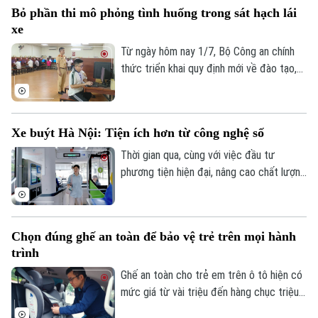
TRANG THÔNG TIN ĐIỆN TỬ
Bỏ phần thi mô phỏng tình huống trong sát hạch lái
thức chấp hành pháp luật và bảo đảm an
xe
toàn giao thông, lực lượng Cảnh sát giao
CỦA CƠ QUAN BÁO VÀ PHÁT THANH TRUYỀN HÌNH HÀ NỘI
thông Hà Nội đã triển khai nhiều giải pháp
Từ ngày hôm nay 1/7, Bộ Công an chính
Số 3-5 Huỳnh Thúc Kháng-Phường Láng-Hà Nội
đồng bộ.
thức triển khai quy định mới về đào tạo,
Giám đốc: VŨ MINH TUẤN
sát hạch và cấp giấy phép lái xe. Điểm
thay đổi đáng chú ý là bãi bỏ phần sát
Phó Giám đốc: Nguyễn Kim Khiêm, Nguyễn Minh Đức, Nguyễn Thành Lợi
hạch mô phỏng các tình huống giao thông
Xe buýt Hà Nội: Tiện ích hơn từ công nghệ số
trên máy tính.
Thời gian qua, cùng với việc đầu tư
phương tiện hiện đại, nâng cao chất lượng
dịch vụ, Thành phố cũng đang đẩy mạnh
chuyển đổi số trong công tác quản lý, vận
hành hệ thống xe buýt. Đây được xem là
Chọn đúng ghế an toàn để bảo vệ trẻ trên mọi hành
bước tiến quan trọng nhằm xây dựng hệ
trình
thống giao thông thông minh, hiện đại,
nâng cao trải nghiệm của người dân.
Ghế an toàn cho trẻ em trên ô tô hiện có
mức giá từ vài triệu đến hàng chục triệu
đồng là khoản đầu tư không nhỏ đối với