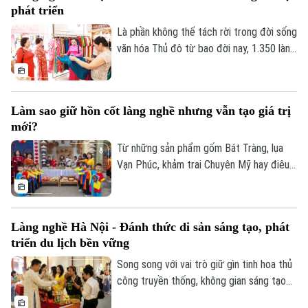
phát triển
Là phần không thể tách rời trong đời sống
văn hóa Thủ đô từ bao đời nay, 1.350 làng
nghề và làng có nghề của Hà Nội (gồm
337 làng được công nhận) là di sản văn
hóa, nguồn tài nguyên đặc biệt ít nơi có
Làm sao giữ hồn cốt làng nghề nhưng vẫn tạo giá trị
được, đồng thời là nguồn lực phát triển
mới?
kinh tế - du lịch chứa đựng câu chuyện
riêng về lịch sử, kỹ năng lao động qua
Từ những sản phẩm gốm Bát Tràng, lụa
nhiều thế hệ.
Vạn Phúc, khảm trai Chuyên Mỹ hay điêu
khắc Sơn Đồng, mỗi làng nghề đều mang
trong mình câu chuyện về lịch sử, văn hóa
và sức sáng tạo của nhiều thế hệ người
Làng nghề Hà Nội - Đánh thức di sản sáng tạo, phát
Hà Nội.
triển du lịch bền vững
Song song với vai trò giữ gìn tinh hoa thủ
công truyền thống, không gian sáng tạo
và điểm đến du lịch, đóng góp cho kinh tế