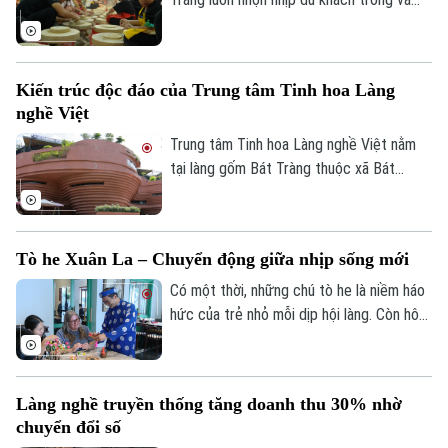
sắm.
ngoài nước đến tham quan, trải nghiệm
làm gốm và khám phá nét đẹp của làng
nghề truyền thống rất độc đáo này.
Kiến trúc độc đáo của Trung tâm Tinh hoa Làng
nghề Việt
Trung tâm Tinh hoa Làng nghề Việt nằm
tại làng gốm Bát Tràng thuộc xã Bát
Tràng, không chỉ là nơi trưng bày các sản
phẩm thủ công mỹ nghệ, tinh hoa của
nhiều làng nghề trên cả nước, mà còn là
Tò he Xuân La – Chuyển động giữa nhịp sống mới
một biểu tượng kiến trúc hiện đại, hòa
quyện tinh tế với bản sắc truyền thống.
Có một thời, những chú tò he là niềm háo
hức của trẻ nhỏ mỗi dịp hội làng. Còn hôm
nay, giữa vô vàn món đồ chơi hiện đại,
những sắc màu tuổi thơ ấy vẫn đang tìm
được chỗ đứng theo cách rất riêng có
Làng nghề truyền thống tăng doanh thu 30% nhờ
của mình.
chuyển đổi số