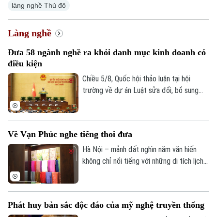
làng nghề Thủ đô
Làng nghề
Đưa 58 ngành nghề ra khỏi danh mục kinh doanh có
điều kiện
Chiều 5/8, Quốc hội thảo luận tại hội
trường về dự án Luật sửa đổi, bổ sung
điều 6 và phục lục 4 về danh mục ngành
nghề đầu tư kinh doanh có điều kiện của
Luật đầu tư.
Về Vạn Phúc nghe tiếng thoi đưa
Hà Nội – mảnh đất nghìn năm văn hiến
không chỉ nổi tiếng với những di tích lịch
sử mà còn lưu giữ nhiều làng nghề truyền
thống đặc sắc. Trong đó, Làng lụa Vạn
Phúc được mệnh danh là cái nôi của nghề
Phát huy bản sắc độc đáo của mỹ nghệ truyền thống
dệt lụa Việt Nam và là một trong bốn làng