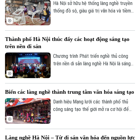
Hà Nội sở hữu hệ thống làng nghề truyền
thống đồ sộ, giàu giá trị văn hóa và tiềm
Theo dõi Hà Nội On
năng kinh tế. Trước đây, việc khai thác
gắn với du lịch và chuyển đổi số vẫn chưa
tương xứng, tuy nhiên, những năm gần
Thành phố Hà Nội thúc đẩy các hoạt động sáng tạo
đây, diện mạo các làng nghề đã thay da
trên nền di sản
đổi thịt. Trong bối cảnh hội nhập, chuyển
đổi số trở thành xu hướng tất yếu, giúp
Chương trình Phát triển nghề thủ công
làng nghề tiếp cận thị trường, từ đó tăng
trên nền di sản làng nghề Hà Nội là sáng
doanh thu 30-40%.
kiến do Sở Văn hóa và Thể thao Hà Nội và
Tạp chí Kiến trúc phối hợp triển khai,
hướng tới xây dựng hệ sinh thái kết nối
Biến các làng nghề thành trung tâm văn hóa sáng tạo
giữa nghệ nhân, làng nghề truyền thống
với nhà thiết kế, nghệ sĩ, trường đại học,
Danh hiệu Mạng lưới các thành phố thủ
doanh nghiệp và cộng đồng sáng tạo.
công sáng tạo thế giới mở ra cơ hội để
các làng nghề bước vào một giai đoạn
phát triển mới, nơi văn hóa, du lịch và kinh
tế sáng tạo có thể cùng song hành.
Làng nghề Hà Nội – Từ di sản văn hóa đến nguồn lực