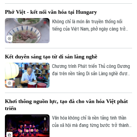
cụ thể các tiêu chí lựa chọn địa phương
Phở Việt - kết nối văn hóa tại Hungary
thực hiện thí điểm mô hình đô thị di sản
văn hóa.
Không chỉ là món ăn truyền thống nổi
tiếng của Việt Nam, phở ngày càng trở
thành cầu nối văn hóa, gắn kết bạn bè
quốc tế. Tại Thủ đô Budapest của
Hungary, hàng trăm người dân sở tại cùng
Kết duyên sáng tạo từ di sản làng nghề
cộng đồng người Việt đã tham gia
chương trình giao lưu ẩm thực Việt Nam,
Chương trình Phát triển Thủ công Đương
nơi hương vị phở góp phần kể câu chuyện
đại trên nền tảng Di sản Làng nghề được
về đất nước, con người và văn hóa Việt
thành phố Hà Nội triển khai hướng tới tạo
Nam.
Liên hệ đường dây nóng (bấm để gọi)
ra những sản phẩm mang đậm bản sắc văn
hóa Hà Nội và Việt Nam, đáp ứng nhu cầu
Tòa soạn
Tòa soạn
Khơi thông nguồn lực, tạo đà cho văn hóa Việt phát
của thị trường đương đại, đồng thời góp
triển
0865.116.699 (hotline)
0865.116.699
phần bảo tồn và phát huy giá trị các làng
nghề truyền thống.
Văn hóa không chỉ là nền tảng tinh thần
của xã hội mà đang từng bước trở thành
nguồn lực quan trọng trong phát triển