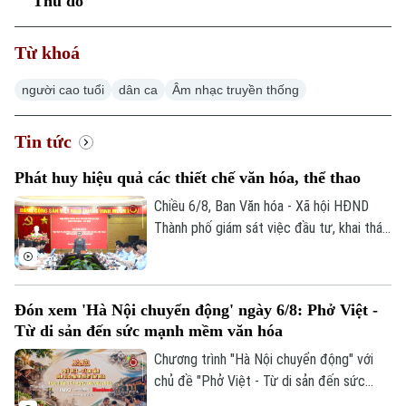
Thủ đô
Từ khoá
người cao tuổi
dân ca
Âm nhạc truyền thống
Tin tức
Phát huy hiệu quả các thiết chế văn hóa, thể thao
Chiều 6/8, Ban Văn hóa - Xã hội HĐND
Thành phố giám sát việc đầu tư, khai thác
các thiết chế văn hóa, thể thao trên địa
bàn phường Thanh Xuân.
Đón xem 'Hà Nội chuyển động' ngày 6/8: Phở Việt -
Từ di sản đến sức mạnh mềm văn hóa
Chương trình "Hà Nội chuyển động" với
chủ đề "Phở Việt - Từ di sản đến sức
mạnh mềm văn hóa" sẽ phát sóng trực