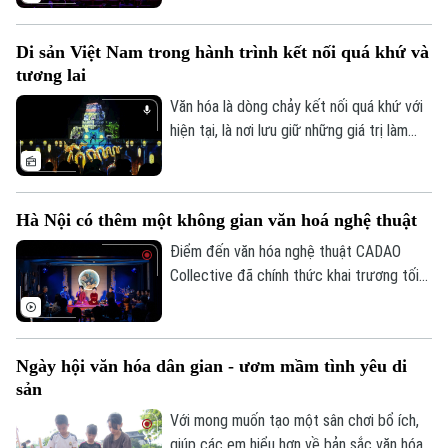
kinh tế - xã hội. Tuy nhiên, để những giá trị
văn hóa được phát huy tương xứng với
Di sản Việt Nam trong hành trình kết nối quá khứ và
tiềm năng, cần một hành lang thể chế
tương lai
đồng bộ, cơ chế đầu tư hiệu quả và sự
chung tay của toàn xã hội.
Văn hóa là dòng chảy kết nối quá khứ với
hiện tại, là nơi lưu giữ những giá trị làm
nên bản sắc và tâm hồn dân tộc. Không
chỉ bảo tồn ký ức lịch sử, những di sản
văn hóa đang được làm mới bằng tư duy
Hà Nội có thêm một không gian văn hoá nghệ thuật
sáng tạo và công nghệ hiện đại, để trở
nên gần gũi hơn với công chúng hôm nay.
Điểm đến văn hóa nghệ thuật CADAO
Collective đã chính thức khai trương tối
10/7 tại số 66 Tô Ngọc Vân (phường Tây
Hồ, Hà Nội), mở ra một không gian văn
hóa, nghệ thuật và ẩm thực hướng tới
Ngày hội văn hóa dân gian - ươm mầm tình yêu di
việc tiếp biến di sản bằng tư duy sáng tạo
sản
đương đại.
Với mong muốn tạo một sân chơi bổ ích,
giúp các em hiểu hơn về bản sắc văn hóa