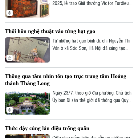
góc nhìn sáng tạo của thế hệ trẻ.
2025, lễ trao Giải thưởng Victor Tardieu
2026 đã được tổ chức, tôn vinh những
tác phẩm và khóa luận tốt nghiệp xuất
sắc của sinh viên Trường Đại học Mỹ
Thổi hồn nghệ thuật vào từng hạt gạo
thuật Việt Nam.
Từ những hạt gạo bình dị, chị Nguyễn Thị
Vân ở xã Sóc Sơn, Hà Nội đã sáng tạo
nên những bức tranh độc đáo, tái hiện
phong cảnh quê hương, danh lam thắng
cảnh và nhiều giá trị văn hóa truyền thống
Thông qua tầm nhìn tôn tạo trục trung tâm Hoàng
của dân tộc.
thành Thăng Long
Ngày 23/7, theo giờ địa phương, Chủ tịch
Ủy ban Di sản thế giới đã thông qua Quyết
định số 48, chính thức thông qua “Tầm
nhìn về việc chỉnh trang, tôn tạo trục
trung tâm của Hoàng thành Thăng Long”.
Thức dậy cùng làn điệu trống quân
Giữa nhịp sống hiện đại vẫn có những giá