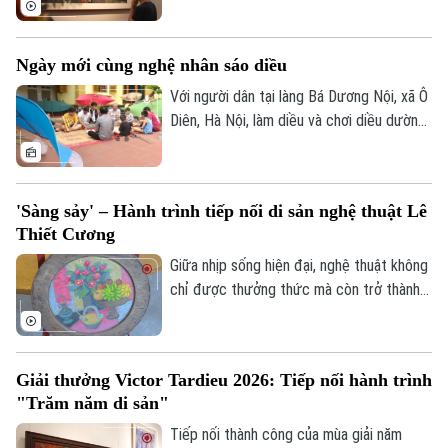
Tư vấn sức khỏe
gỡ thú vị giữa biểu tượng Dzi của văn hóa
Quần vợt
Tin tức
Tây Tạng và hai chất liệu truyền thống của
Đã phát sóng
Ngày mới cùng nghệ nhân sáo diều
mỹ thuật Việt Nam là sơn mài và giấy dó.
Golf
Sao
Với người dân tại làng Bá Dương Nội, xã Ô
Diên, Hà Nội, làm diều và chơi diều dường
Điện ảnh
như đã đi vào tâm thức. Để tiếng sáo
diều làng Bá Dương Nội được gìn giữ tới
Thời trang
tận hôm nay, không thể không kể đến
'Sàng sảy' – Hành trình tiếp nối di sản nghệ thuật Lê
công lao của Nghệ nhân nhân dân Nguyễn
Âm nhạc
Thiết Cương
Hữu Kiêm - người đã nâng niu cánh diều
và đưa nghệ thuật chơi diều của Việt Nam
Giữa nhịp sống hiện đại, nghệ thuật không
tới bạn bè quốc tế.
chỉ được thưởng thức mà còn trở thành
không gian để mỗi người lắng lại, đối thoại
với những giá trị nguyên bản. Không gian
trưng bày ứng dụng "Sàng Sảy" do 39
Giải thưởng Victor Tardieu 2026: Tiếp nối hành trình
Concept thực hiện mang đến một hành
"Trăm năm di sản"
trình như thế, nơi những tác phẩm của cố
họa sĩ Lê Thiết Cương được tiếp nối bằng
Tiếp nối thành công của mùa giải năm