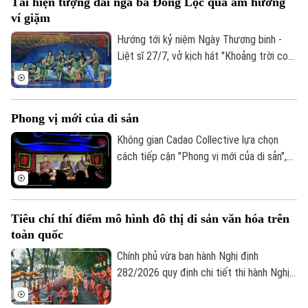
Tái hiện tượng đài ngã ba Đồng Lộc qua âm hưởng
được thành phố Hà Nội tìm lời giải khi xây
ví giặm
dựng Bộ chỉ tiêu thống kê các ngành
công nghiệp văn hóa trên địa bàn thành
Hướng tới kỷ niệm Ngày Thương binh -
phố.
Liệt sĩ 27/7, vở kịch hát "Khoảng trời con
gái" do Nhà hát Nghệ thuật truyền thống
tỉnh Hà Tĩnh thực hiện đã có đêm công
diễn giàu cảm xúc tại Thủ đô Hà Nội vào
Phong vị mới của di sản
tối 19/7.
Không gian Cadao Collective lựa chọn
cách tiếp cận "Phong vị mới của di sản",
kết nối nghệ thuật truyền thống, ẩm thực
bản địa và trải nghiệm đương đại trong
cùng một hành trình khám phá.
Tiêu chí thí điểm mô hình đô thị di sản văn hóa trên
toàn quốc
Chính phủ vừa ban hành Nghị định
282/2026 quy định chi tiết thi hành Nghị
quyết của Quốc hội về phát triển văn hóa
Việt Nam. Trong đó, lần đầu tiên quy định