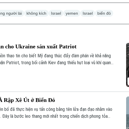
ng người lái
không kích
Israel
yemen
Israel
biển đỏ
 cho Ukraine sản xuất Patriot
uồn thạo tin cho biết Mỹ đang thúc đẩy đàm phán về khả năng
n Patriot, trong bối cảnh Kiev đang thiếu hụt loại vũ khí quan
ủa Nga.
 Ả Rập Xê Út ở Biển Đỏ
ên bố đã thực hiện vụ tấn công bằng tên lửa đạn đạo nhằm vào
. Đây là bước leo thang mới nhất trong chiến dịch phong tỏa
lo ngại sâu sắc cho cộng đồng quốc tế.