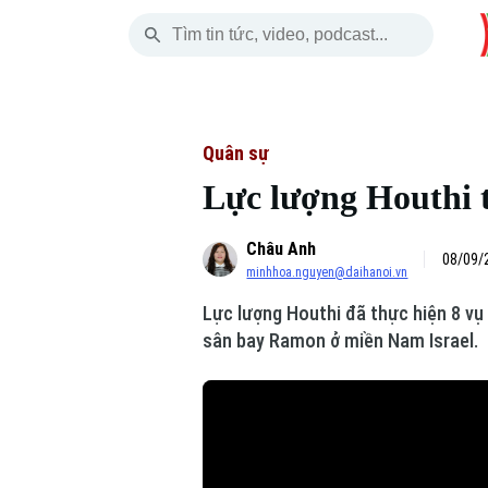
Chủ Nhật
THỜI SỰ
HÀ NỘI
THẾ GIỚI
09 Tháng 08, 2026
Hà Nội
Nhịp sống Hà Nộ
Tin tức
Quân sự
Lực lượng Houthi t
Chính trị
Người Hà Nội
Quân s
Châu Anh
Xã hội
Khoảnh khắc Hà 
Hồ sơ
08/09/
minhhoa.nguyen@daihanoi.vn
An ninh trật tự
Ẩm thực
Người V
Lực lượng Houthi đã thực hiện 8 vụ 
sân bay Ramon ở miền Nam Israel.
Công nghệ
Skip Ad