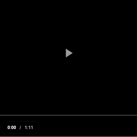
Play
Video
0:00
/
1:11
e
Current
Duration