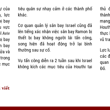
ự của
tiêu quân sự nhạy cảm ở các thành phố
thủ 
Time
, lực
khác.
thành
bị bay
mạng
Cơ quan quản lý sân bay Israel cũng đã
u vực
Houth
lên tiếng xác nhận việc sân bay Ramon bị
l Aviv
thực 
thiết bị bay không người lái tấn công,
bị bay
vũ tr
song hiện đã hoạt động trở lại bình
n bay
thường sau sự cố.
Lực l
cửa và
các đ
 trong
Vụ tấn công diễn ra 2 tuần sau khi Israel
quan 
ác mục
không kích các mục tiêu của Houthi tại
Đỏ.
 viết