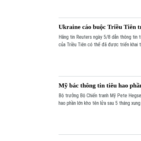
Ukraine cáo buộc Triều Tiên t
Hãng tin Reuters ngày 5/8 dẫn thông tin t
của Triều Tiên có thể đã được triển khai 
lửa đạn đạo nhằm hỗ trợ các hoạt động q
ra bình luận về thông tin này.
Mỹ bác thông tin tiêu hao phần
Bộ trưởng Bộ Chiến tranh Mỹ Pete Hegset
hao phần lớn kho tên lửa sau 5 tháng xung
quân sự.