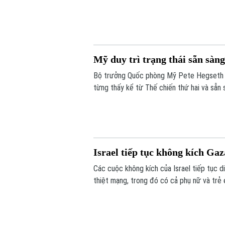
Mỹ duy trì trạng thái sẵn sàng
Bộ trưởng Quốc phòng Mỹ Pete Hegseth x
từng thấy kể từ Thế chiến thứ hai và sẵn 
thất bại.
Israel tiếp tục không kích Gaz
Các cuộc không kích của Israel tiếp tục di
thiệt mạng, trong đó có cả phụ nữ và trẻ
Donald Trump về bước đột phá trong nỗ l