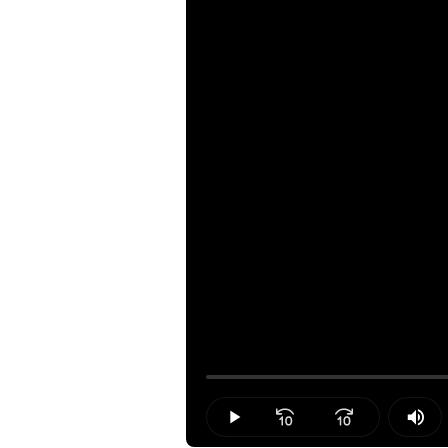
Loaded
:
0.00%
Play
Mut