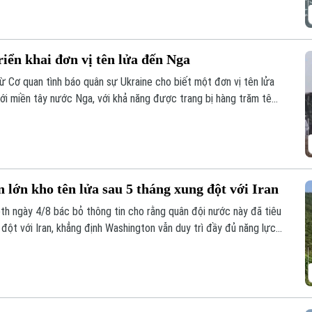
riển khai đơn vị tên lửa đến Nga
ừ Cơ quan tình báo quân sự Ukraine cho biết một đơn vị tên lửa
tới miền tây nước Nga, với khả năng được trang bị hàng trăm tên
uân sự của Moscow tại Ukraine. Nga và Triều Tiên hiện chưa đưa
 lớn kho tên lửa sau 5 tháng xung đột với Iran
h ngày 4/8 bác bỏ thông tin cho rằng quân đội nước này đã tiêu
 đột với Iran, khẳng định Washington vẫn duy trì đầy đủ năng lực