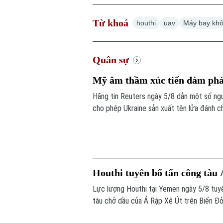
Từ khoá
houthi
uav
Máy bay khô
Quân sự
Mỹ âm thầm xúc tiến đàm phán
Hãng tin Reuters ngày 5/8 dẫn một số ng
cho phép Ukraine sản xuất tên lửa đánh chặ
trọng này để đối phó các cuộc tập kích c
Houthi tuyên bố tấn công tàu
Lực lượng Houthi tại Yemen ngày 5/8 tuy
tàu chở dầu của Ả Rập Xê Út trên Biển Đỏ
hàng hải mà nhóm này đang thực thi, gây 