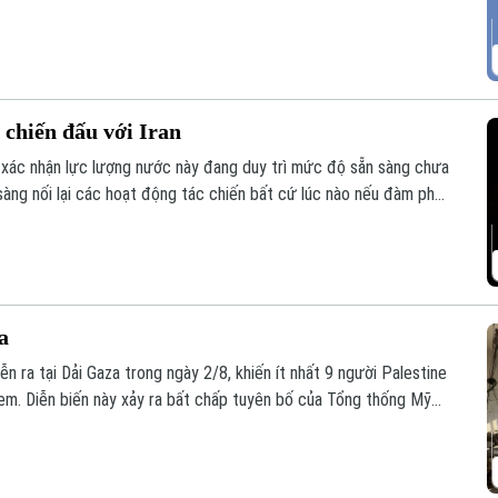
 chiến đấu với Iran
ác nhận lực lượng nước này đang duy trì mức độ sẵn sàng chưa
sàng nối lại các hoạt động tác chiến bất cứ lúc nào nếu đàm phán
a
ễn ra tại Dải Gaza trong ngày 2/8, khiến ít nhất 9 người Palestine
 em. Diễn biến này xảy ra bất chấp tuyên bố của Tổng thống Mỹ
ực thực thi thỏa thuận ngừng bắn.