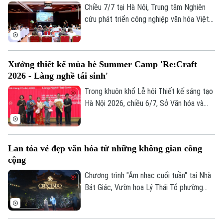
Chiều 7/7 tại Hà Nội, Trung tâm Nghiên
cứu phát triển công nghiệp văn hóa Việt
Nam, thuộc Liên hiệp khoa học phát triển
du lịch bền vững, phối hợp với Bảo tàng
Hà Nội tổ chức tọa đàm "Ocafe-Time
Xưởng thiết kế mùa hè Summer Camp 'Re:Craft
Talks… - Đối thoại với thời gian” nhằm giới
2026 - Làng nghề tái sinh'
thiệu mô hình không gian liên kết phát
triển 12 ngành công nghiệp văn hóa Việt
Trong khuôn khổ Lễ hội Thiết kế sáng tạo
Nam.
Hà Nội 2026, chiều 6/7, Sở Văn hóa và
Thể thao Thành phố Hà Nội phối hợp cùng
Tạp chí Kiến trúc và các tổ chức, đơn vị,
trường đại học tổ chức chương trình
Lan tỏa vẻ đẹp văn hóa từ những không gian công
Xưởng thiết kế mùa hè Summer Camp
cộng
“Re:Craft 2026 - Làng nghề tái sinh".
Chương trình "Âm nhạc cuối tuần" tại Nhà
Bát Giác, Vườn hoa Lý Thái Tổ phường
Hoàn Kiếm, đã thu hút rất đông người dân
và du khách đến thưởng thức màn trình