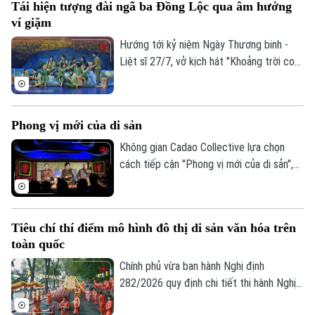
Tái hiện tượng đài ngã ba Đồng Lộc qua âm hưởng
được thành phố Hà Nội tìm lời giải khi xây
ví giặm
dựng Bộ chỉ tiêu thống kê các ngành
công nghiệp văn hóa trên địa bàn thành
Hướng tới kỷ niệm Ngày Thương binh -
phố.
Liệt sĩ 27/7, vở kịch hát "Khoảng trời con
gái" do Nhà hát Nghệ thuật truyền thống
tỉnh Hà Tĩnh thực hiện đã có đêm công
diễn giàu cảm xúc tại Thủ đô Hà Nội vào
Phong vị mới của di sản
tối 19/7.
Không gian Cadao Collective lựa chọn
cách tiếp cận "Phong vị mới của di sản",
kết nối nghệ thuật truyền thống, ẩm thực
bản địa và trải nghiệm đương đại trong
cùng một hành trình khám phá.
Tiêu chí thí điểm mô hình đô thị di sản văn hóa trên
toàn quốc
Chính phủ vừa ban hành Nghị định
282/2026 quy định chi tiết thi hành Nghị
quyết của Quốc hội về phát triển văn hóa