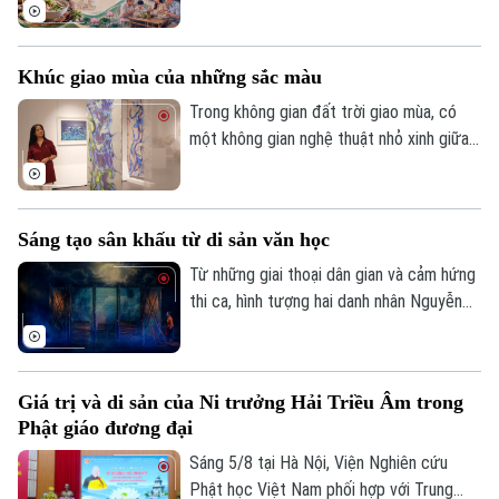
mạnh mềm văn hóa" sẽ phát sóng trực
tiếp trên các nền tảng của Cơ quan Báo
và phát thanh, truyền hình Hà Nội vào 19h
Khúc giao mùa của những sắc màu
hôm nay, ngày 6/8.
Chuyên mục
Trong không gian đất trời giao mùa, có
một không gian nghệ thuật nhỏ xinh giữa
Thời sự
lòng Hà Nội. Ở đó, những sắc màu đang
kể câu chuyện của riêng mình, khi thì
Hà Nội
mong manh, chuyển động theo ánh sáng,
Hà Nội
Sáng tạo sân khấu từ di sản văn học
lúc lại rực rỡ, vui tươi. Triển lãm "Những
Chính trị
lớp thân quen" vì thế trở thành một khúc
Từ những giai thoại dân gian và cảm hứng
Nhịp sống Hà Nội
Thế giới
giao mùa của hội họa.
thi ca, hình tượng hai danh nhân Nguyễn
Xã hội
Du và Hồ Xuân Hương sẽ lần đầu gặp gỡ
Người Hà Nội
Tin tức
Kinh tế
trên sân khấu trong một tác phẩm giàu
An ninh trật tự
tính tưởng tượng. Vở kịch thơ huyền ảo
Khoảnh khắc Hà Nội
Quân sự
Giá trị và di sản của Ni trưởng Hải Triều Âm trong
Tin tức
Nguyễn Du – Hồ Xuân Hương ngoại
Nhà đất
Công nghệ
Phật giáo đương đại
Ẩm thực
truyện hứa hẹn mang đến cho khán giả
Hồ sơ
Cafe sáng
một trải nghiệm nghệ thuật mới mẻ, nơi
Sáng 5/8 tại Hà Nội, Viện Nghiên cứu
Tin tức
Tàu và Xe
văn học, sân khấu và âm nhạc cùng hòa
Phật học Việt Nam phối hợp với Trung
Người Việt 4 phương