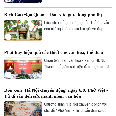
trẻ.
những thứ nổi bật. Thế nhưng, giữa những
sôi động đó vẫn có một lớp học lặng lẽ,
Bích Câu Đạo Quán – Dấu xưa giữa lòng phố thị
không có bảng điểm hay áp lực thi cử, là
lựa chọn của số ít người trẻ ngày nay
Giữa nhịp sống sôi động của Thủ đô, vẫn
nhưng là nơi đam mê được nuôi dưỡng
còn những không gian lưu giữ vẻ đẹp
theo một cách rất riêng.
trầm mặc của Hà Nội xưa. Hơn 700 năm
tồn tại, Bích Câu Đạo Quán không chỉ là
một di tích lịch sử, văn hóa mà còn là
Phát huy hiệu quả các thiết chế văn hóa, thể thao
điểm dừng chân để người dân và du
khách tìm về sự bình yên giữa phố
Chiều 6/8, Ban Văn hóa - Xã hội HĐND
phường.
Thành phố giám sát việc đầu tư, khai thác
các thiết chế văn hóa, thể thao trên địa
bàn phường Thanh Xuân.
Đón xem 'Hà Nội chuyển động' ngày 6/8: Phở Việt -
Từ di sản đến sức mạnh mềm văn hóa
Chương trình "Hà Nội chuyển động" với
chủ đề "Phở Việt - Từ di sản đến sức