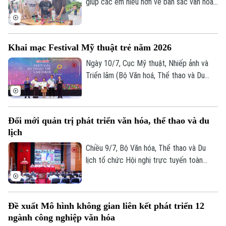
0865.116.699 (hotline)
0865.116.699
giúp các em hiểu hơn về bản sắc văn hóa
dân tộc, UBND phường Việt Hưng đã tổ
chức Ngày hội Văn hóa dân gian thiếu nhi
hè 2026.
Khai mạc Festival Mỹ thuật trẻ năm 2026
Ngày 10/7, Cục Mỹ thuật, Nhiếp ảnh và
Triển lãm (Bộ Văn hoá, Thể thao và Du
lịch) tổ chức lễ khai mạc và trao giải
thưởng Festival Mỹ thuật trẻ lần thứ 8
năm 2026, ghi nhận những sáng tạo xuất
Đổi mới quản trị phát triển văn hóa, thể thao và du
sắc của nghệ sĩ trẻ.
lịch
Chiều 9/7, Bộ Văn hóa, Thể thao và Du
lịch tổ chức Hội nghị trực tuyến toàn
quốc sơ kết công tác 6 tháng đầu năm,
triển khai nhiệm vụ trọng tâm 6 tháng cuối
năm 2026. Phó Chủ tịch UBND thành phố
Đề xuất Mô hình không gian liên kết phát triển 12
Hà Nội Vũ Thu Hà dự tại điểm cầu Hà Nội.
ngành công nghiệp văn hóa