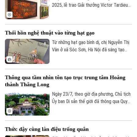
góc nhìn sáng tạo của thế hệ trẻ.
2025, lễ trao Giải thưởng Victor Tardieu
2026 đã được tổ chức, tôn vinh những
tác phẩm và khóa luận tốt nghiệp xuất
sắc của sinh viên Trường Đại học Mỹ
Thổi hồn nghệ thuật vào từng hạt gạo
thuật Việt Nam.
Từ những hạt gạo bình dị, chị Nguyễn Thị
Vân ở xã Sóc Sơn, Hà Nội đã sáng tạo
nên những bức tranh độc đáo, tái hiện
phong cảnh quê hương, danh lam thắng
cảnh và nhiều giá trị văn hóa truyền thống
Thông qua tầm nhìn tôn tạo trục trung tâm Hoàng
của dân tộc.
thành Thăng Long
Ngày 23/7, theo giờ địa phương, Chủ tịch
Ủy ban Di sản thế giới đã thông qua Quyết
định số 48, chính thức thông qua “Tầm
nhìn về việc chỉnh trang, tôn tạo trục
trung tâm của Hoàng thành Thăng Long”.
Thức dậy cùng làn điệu trống quân