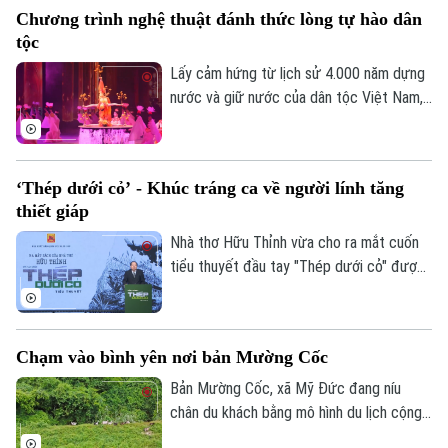
diễn âm nhạc đặc sắc.
Chương trình nghệ thuật đánh thức lòng tự hào dân
tộc
Lấy cảm hứng từ lịch sử 4.000 năm dựng
nước và giữ nước của dân tộc Việt Nam,
show nghệ thuật được đầu tư hàng triệu
USD mang tên "Đất nước thiên hùng ca"
sắp được ra mắt khán giả trong mùa hè
‘Thép dưới cỏ’ - Khúc tráng ca về người lính tăng
tới.
thiết giáp
Nhà thơ Hữu Thỉnh vừa cho ra mắt cuốn
tiểu thuyết đầu tay "Thép dưới cỏ" được
lấy cảm hứng từ sự kiện Tà Mây - Làng
Vây năm 1968. Tác phẩm là lời tri ân sâu
sắc dành tặng những cựu chiến binh đã đi
Chạm vào bình yên nơi bản Mường Cốc
qua một thời thanh xuân “hoa lửa” và các
anh hùng liệt sĩ đã vĩnh viễn nằm lại trong
Bản Mường Cốc, xã Mỹ Đức đang níu
lòng đất mẹ.
chân du khách bằng mô hình du lịch cộng
đồng và chuỗi trải nghiệm chân thực 'Một