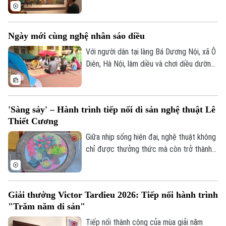
Ngô Quyền đã mang đến một cuộc gặp
Thời trang
gỡ thú vị giữa biểu tượng Dzi của văn hóa
Âm nhạc
Tây Tạng và hai chất liệu truyền thống của
Ngày mới cùng nghệ nhân sáo diều
mỹ thuật Việt Nam là sơn mài và giấy dó.
Với người dân tại làng Bá Dương Nội, xã Ô
Diên, Hà Nội, làm diều và chơi diều dường
như đã đi vào tâm thức. Để tiếng sáo
diều làng Bá Dương Nội được gìn giữ tới
tận hôm nay, không thể không kể đến
'Sàng sảy' – Hành trình tiếp nối di sản nghệ thuật Lê
công lao của Nghệ nhân nhân dân Nguyễn
Thiết Cương
Hữu Kiêm - người đã nâng niu cánh diều
và đưa nghệ thuật chơi diều của Việt Nam
Giữa nhịp sống hiện đại, nghệ thuật không
tới bạn bè quốc tế.
chỉ được thưởng thức mà còn trở thành
không gian để mỗi người lắng lại, đối thoại
với những giá trị nguyên bản. Không gian
trưng bày ứng dụng "Sàng Sảy" do 39
Giải thưởng Victor Tardieu 2026: Tiếp nối hành trình
Concept thực hiện mang đến một hành
"Trăm năm di sản"
trình như thế, nơi những tác phẩm của cố
họa sĩ Lê Thiết Cương được tiếp nối bằng
Tiếp nối thành công của mùa giải năm