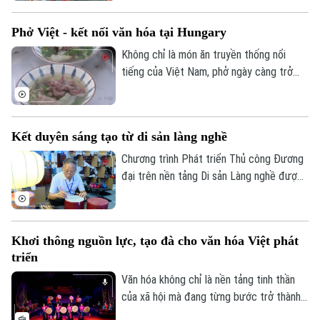
Việt Nam. Trong đó, lần đầu tiên quy định
cụ thể các tiêu chí lựa chọn địa phương
Phở Việt - kết nối văn hóa tại Hungary
thực hiện thí điểm mô hình đô thị di sản
văn hóa.
Không chỉ là món ăn truyền thống nổi
tiếng của Việt Nam, phở ngày càng trở
thành cầu nối văn hóa, gắn kết bạn bè
quốc tế. Tại Thủ đô Budapest của
Hungary, hàng trăm người dân sở tại cùng
Kết duyên sáng tạo từ di sản làng nghề
cộng đồng người Việt đã tham gia
chương trình giao lưu ẩm thực Việt Nam,
Chương trình Phát triển Thủ công Đương
nơi hương vị phở góp phần kể câu chuyện
đại trên nền tảng Di sản Làng nghề được
về đất nước, con người và văn hóa Việt
thành phố Hà Nội triển khai hướng tới tạo
Nam.
ra những sản phẩm mang đậm bản sắc văn
hóa Hà Nội và Việt Nam, đáp ứng nhu cầu
Khơi thông nguồn lực, tạo đà cho văn hóa Việt phát
của thị trường đương đại, đồng thời góp
triển
phần bảo tồn và phát huy giá trị các làng
nghề truyền thống.
Văn hóa không chỉ là nền tảng tinh thần
của xã hội mà đang từng bước trở thành
nguồn lực quan trọng trong phát triển