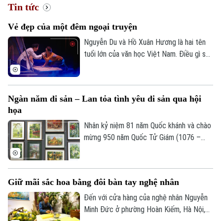
Tin tức
Vẻ đẹp của một đêm ngoại truyện
Xu hướng
Nguyễn Du và Hồ Xuân Hương là hai tên
tuổi lớn của văn học Việt Nam. Điều gì sẽ
xảy ra nếu hai nhân vật ấy cùng xuất hiện
trong một không gian sân khấu được xây
dựng bằng trí tưởng tượng của người
Ngàn năm di sản – Lan tỏa tình yêu di sản qua hội
nghệ sĩ hôm nay? Khán giả sẽ được thấy
họa
điều đó thông qua vở diễn "Nguyễn Du -
Hồ Xuân Hương ngoại truyện" vừa được
Nhân kỷ niệm 81 năm Quốc khánh và chào
công diễn.
mừng 950 năm Quốc Tử Giám (1076 –
2026), Câu lạc bộ Tôi vẽ phối hợp với
Trung tâm hoạt động văn hóa khoa học
Văn Miếu – Quốc Tử Giám tổ chức triển
Giữ mãi sắc hoa bằng đôi bàn tay nghệ nhân
lãm tranh “Ngàn năm di sản”.
Đến với cửa hàng của nghệ nhân Nguyễn
Minh Đức ở phường Hoàn Kiếm, Hà Nội,