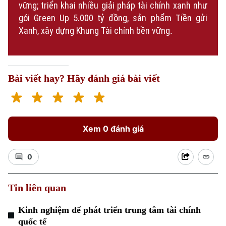
vững; triển khai nhiều giải pháp tài chính xanh như
gói Green Up 5.000 tỷ đồng, sản phẩm Tiền gửi
Xanh, xây dựng Khung Tài chính bền
vữn
g
.
Chuyên mục
Thời sự
Bài viết hay? Hãy đánh giá bài viết
Hà Nội
Hà Nội
Chính trị
Nhịp sống Hà Nội
Thế giới
Xem 0 đánh giá
Xã hội
Người Hà Nội
Tin tức
Kinh tế
0
An ninh trật tự
Khoảnh khắc Hà Nội
Quân sự
Tin tức
Nhà đất
Công nghệ
Tin liên quan
Ẩm thực
Hồ sơ
Cafe sáng
Tin tức
Kinh nghiệm để phát triển trung tâm tài chính
Tàu và Xe
Người Việt 4 phương
quốc tế
Tài chính Ngân hàng