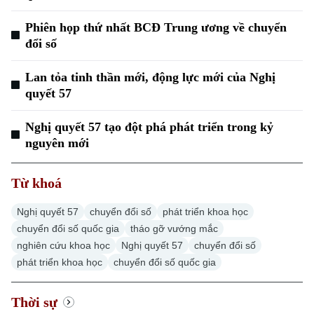
Đầu tư
Ô tô
Giáo dục
Phiên họp thứ nhất BCĐ Trung ương về chuyển
Doanh nghiệp
Căn hộ
đổi số
Tàu
Tin tức
Văn hóa
Đất đai
Lan tỏa tinh thần mới, động lực mới của Nghị
Xe máy
Tuyển sinh
quyết 57
Tin tức
Sức khỏe
Kinh nghiệm
Thị trường
Hướng nghiệp
Nghị quyết 57 tạo đột phá phát triển trong kỷ
Làng nghề
Y tế
Thể thao
nguyên mới
Đánh giá
Di tích
Dinh dưỡng
Bóng đá
Giải trí
Từ khoá
Tư vấn sức khỏe
Quần vợt
Nghị quyết 57
chuyển đổi số
phát triển khoa học
Tin tức
Đã phát sóng
chuyển đổi số quốc gia
tháo gỡ vướng mắc
Golf
nghiên cứu khoa học
Nghị quyết 57
chuyển đổi số
Sao
phát triển khoa học
chuyển đổi số quốc gia
Điện ảnh
Thời sự
Thời trang