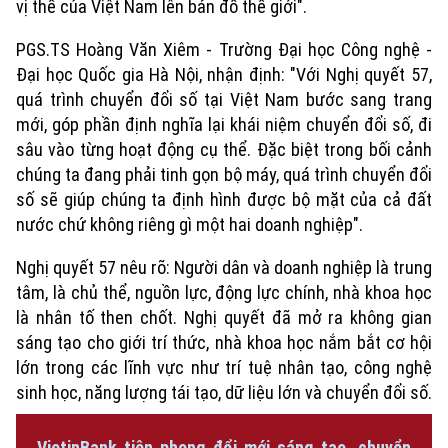
vị thế của Việt Nam lên bản đồ thế giới".
PGS.TS Hoàng Văn Xiêm - Trường Đại học Công nghệ -
Đại học Quốc gia Hà Nội, nhận định: "Với Nghị quyết 57,
quá trình chuyển đổi số tại Việt Nam bước sang trang
mới, góp phần định nghĩa lại khái niệm chuyển đổi số, đi
sâu vào từng hoạt động cụ thể. Đặc biệt trong bối cảnh
chúng ta đang phải tinh gọn bộ máy, quá trình chuyển đổi
số sẽ giúp chúng ta định hình được bộ mặt của cả đất
nước chứ không riêng gì một hai doanh nghiệp".
Nghị quyết 57 nêu rõ: Người dân và doanh nghiệp là trung
tâm, là chủ thể, nguồn lực, động lực chính, nhà khoa học
là nhân tố then chốt. Nghị quyết đã mở ra không gian
sáng tạo cho giới trí thức, nhà khoa học nắm bắt cơ hội
lớn trong các lĩnh vực như trí tuệ nhân tạo, công nghệ
sinh học, năng lượng tái tạo, dữ liệu lớn và chuyển đổi số.
VietinBank tiên phong đổi mới sáng tạo, chuyển