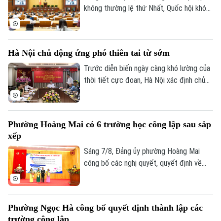
không thường lệ thứ Nhất, Quốc hội khóa
XVI đã họp phiên toàn thể tại hội trường,
thảo luận về Dự án Luật Phòng, chống
phổ biến vũ khí hủy diệt hàng loạt. Nhiều
Hà Nội chủ động ứng phó thiên tai từ sớm
đại biểu đề nghị tiếp tục hoàn thiện các
quy định nhằm nâng cao hiệu quả phòng
Trước diễn biến ngày càng khó lường của
ngừa, kiểm soát rủi ro, đồng thời bảo đảm
thời tiết cực đoan, Hà Nội xác định chủ
quyền và lợi ích hợp pháp của tổ chức, cá
động phòng ngừa, chuẩn bị lực lượng và
nhân.
sẵn sàng ứng phó là yêu cầu xuyên suốt
trong công tác phòng, chống thiên tai và
Phường Hoàng Mai có 6 trường học công lập sau sắp
tìm kiếm cứu nạn.
xếp
Sáng 7/8, Đảng ủy phường Hoàng Mai
công bố các nghị quyết, quyết định về
sắp xếp, tổ chức lại các cơ sở giáo dục
công lập và thành lập tổ chức cơ sở Đảng
tại các đơn vị này. Với 9 trường thuộc
Phường Ngọc Hà công bố quyết định thành lập các
diện sắp xếp được tổ chức lại thành bốn
trường công lập