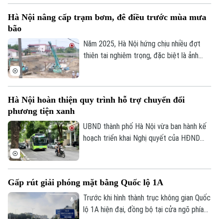
phổ biến vũ khí hủy diệt hàng loạt. Nhiều
Hà Nội nâng cấp trạm bơm, đê điều trước mùa mưa
đại biểu đề nghị tiếp tục hoàn thiện các
bão
quy định theo hướng nâng cao hiệu quả
phòng ngừa, kiểm soát rủi ro, đồng thời
Năm 2025, Hà Nội hứng chịu nhiều đợt
bảo đảm quyền, lợi ích hợp pháp và chi phí
thiên tai nghiêm trọng, đặc biệt là ảnh
tuân thủ cho tổ chức, doanh nghiệp.
hưởng của bão số 10, số 11 và mưa lũ lịch
sử. Trước những thiệt hại nặng nề, thành
phố Hà Nội đã thể hiện sự quan tâm đặc
Hà Nội hoàn thiện quy trình hỗ trợ chuyển đổi
biệt bằng việc đầu tư nâng cấp hệ thống
phương tiện xanh
đê điều và thủy lợi, đảm bảo an toàn
phòng chống thiên tai trong mùa mưa lũ
UBND thành phố Hà Nội vừa ban hành kế
2026.
hoạch triển khai Nghị quyết của HĐND
Thành phố về hỗ trợ chuyển đổi phương
tiện giao thông đường bộ từ nhiên liệu
hóa thạch sang năng lượng sạch, đồng
Gấp rút giải phóng mặt bằng Quốc lộ 1A
thời khuyến khích người dân sử dụng giao
thông công cộng.
Trước khi hình thành trục không gian Quốc
lộ 1A hiện đại, đồng bộ tại cửa ngõ phía