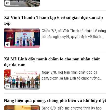
Nam Thủ đô, Hà Nội phải giải quyết bài
toán khó nhất: mặt bằng. Với mục tiêu cơ
bản hoàn thành trước ngày 30/9, các địa
Xã Vĩnh Thanh: Thành lập 6 cơ sở giáo dục sau sắp
phương có dự án đi qua đang tập trung
xếp
kiểm đếm, xác định nguồn gốc đất, lập
phương án bồi thường, hỗ trợ, tái định cư
Chiều 7/8, xã Vĩnh Thanh tổ chức Lễ công
và tăng cường đối thoại để tạo đồng
bố các nghị quyết, quyết định về thành
thuận trong nhân dân.
lập tổ chức Đảng, các cơ sở giáo dục
công lập và công tác cán bộ sau sắp xếp
trên địa bàn xã.
Xã Mê Linh đẩy mạnh chăm lo cho nạn nhân chất
độc da cam
Ngày 7/8, Hội Nạn nhân chất độc da
Theo dõi Hà Nội On
cam/dioxin xã Mê Linh tổ chức tưởng
niệm 65 năm Ngày Thảm họa da cam ở
Việt Nam (10/8/1961 – 10/8/2026).
Nâng hiệu quả phòng, chống phổ biến vũ khí hủy diệt
Sáng 8/8, tiếp tục chương trình Kỳ họp