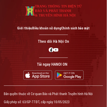
TRANG THÔNG TIN ĐIỆN TỬ
BÁO VÀ PHÁT THANH
& TRUYỀN HÌNH HÀ NỘI
Giới thiệu
Điều khoản sử dụng
Chính sách bảo mật
Theo dõi Hà Nội On
Tải ngay HANOI ON
Bản quyền thuộc về Cơ quan Báo và Phát thanh Truyền hình Hà Nội
Giấy phép số: 63/GP-TTĐT, cấp ngày 10/05/2023