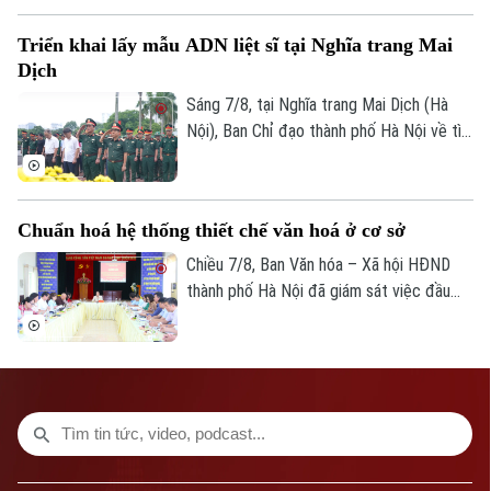
xã Quang Minh giai đoạn 2025-2026.
Triển khai lấy mẫu ADN liệt sĩ tại Nghĩa trang Mai
Dịch
Sáng 7/8, tại Nghĩa trang Mai Dịch (Hà
Nội), Ban Chỉ đạo thành phố Hà Nội về tìm
kiếm, quy tập và xác định danh tính hài
cốt liệt sĩ trang trọng tổ chức Lễ dâng
hương tưởng niệm và chính thức triển
Chuẩn hoá hệ thống thiết chế văn hoá ở cơ sở
khai công tác lấy mẫu hài cốt liệt sĩ chưa
xác định được thông tin để phục vụ giám
Chiều 7/8, Ban Văn hóa – Xã hội HĐND
định ADN.
thành phố Hà Nội đã giám sát việc đầu
tư, khai thác các thiết chế văn hóa, thể
thao trên địa bàn phường Kiến Hưng.