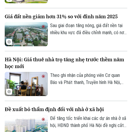
Đầu tư và Phát triển Công nghiệp
Becamex giảm hơn 80%. Trong bối cảnh
Giá đất nền giảm hơn 31% so với đỉnh năm 2025
dư nợ tài chính lên khoảng 1 tỷ USD, cổ
phiếu doanh nghiệp cũng giảm mạnh và lùi
Sau giai đoạn tăng nóng, giá đất nền tại
về vùng giá thấp nhất trong 5 năm.
nhiều khu vực đã điều chỉnh mạnh, có nơi
giảm tới 31% so với mức đỉnh thiết lập
cuối năm 2025.
Hà Nội: Giá thuê nhà trọ tăng nhẹ trước thềm năm
học mới
Theo ghi nhận của phóng viên Cơ quan
Theo dõi Hà Nội On
Báo và Phát thanh, Truyền hình Hà Nội,
đầu tháng 8, giá thuê nhà trọ và chung cư
mini quanh nhiều trường đại học tại Hà
Nội bắt đầu tăng nhẹ.
Đề xuất bỏ thẩm định đối với nhà ở xã hội
Để tăng tốc triển khai các dự án nhà ở xã
hội, HĐND thành phố Hà Nội đề nghị cắt