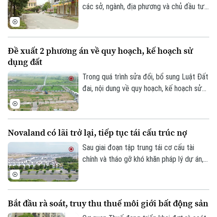
các sở, ngành, địa phương và chủ đầu tư
Liên hệ đường dây nóng (bấm để gọi)
khẩn trương xử lý gần 300 dự án chậm
Tòa soạn
Tòa soạn
triển khai, nhiều dự án tồn tại kéo dài
nhiều năm đang được rà soát để xác định
0865.116.699 (hotline)
0865.116.699
Đề xuất 2 phương án về quy hoạch, kế hoạch sử
rõ trách nhiệm và có phương án xử lý dứt
dụng đất
điểm. Khu nhà ở Thuần Nghệ tại thị xã Sơn
Tây là một trong những dự án nằm trong
Trong quá trình sửa đổi, bổ sung Luật Đất
danh sách này.
đai, nội dung về quy hoạch, kế hoạch sử
dụng đất đang được đề xuất điều chỉnh
theo hướng tinh gọn, đồng bộ với mô hình
chính quyền địa phương hai cấp, đồng thời
Novaland có lãi trở lại, tiếp tục tái cấu trúc nợ
tạo thuận lợi hơn cho đầu tư và khai thác
hiệu quả nguồn lực đất đai.
Sau giai đoạn tập trung tái cơ cấu tài
chính và tháo gỡ khó khăn pháp lý dự án,
Tập đoàn Novaland ghi nhận kết quả kinh
doanh tích cực khi có lãi trở lại. Doanh
nghiệp cũng tiếp tục triển khai các giải
Bắt đầu rà soát, truy thu thuế môi giới bất động sản
pháp xử lý nợ, tạo nền tảng cho quá trình