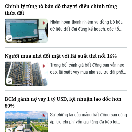
lực tài chính lớn hơn.
Làng nghề
Chỉnh lý từng tờ bản đồ thay vì điều chỉnh từng
Y tế
Thể thao
Đánh giá
thửa đất
Di tích
Dinh dưỡng
Nhằm hoàn thành nhiệm vụ đồng bộ hóa
Bóng đá
Giải trí
dữ liệu đất đai đúng kế hoạch, các tổ
Tư vấn sức khỏe
công tác luôn tìm các phương án để
Quần vợt
Tin tức
Đã phát sóng
chỉnh lý, cập nhật dữ liệu đất đai đảm bảo
Golf
theo đúng yêu cầu, trong đó, việc chỉnh lý
Sao
Người mua nhà đối mặt với lãi suất thả nổi 16%
từng tờ bản đồ thay vì chỉnh lý từng thửa
đất như trước đây đã và đang được xem
Trong bối cảnh giá bất động sản vẫn neo
Điện ảnh
là giải pháp tối ưu.
cao, lãi suất vay mua nhà sau ưu đãi phổ
biến 13-15% một năm, tăng mạnh so với
Thời trang
năm ngoái đã tạo áp lực lớn lên thanh
khoản.
Âm nhạc
BCM gánh nợ vay 1 tỷ USD, lợi nhuận lao dốc hơn
80%
Sự chững lại của mảng bất động sản cùng
áp lực chi phí vốn gia tăng đã kéo lợi
nhuận nửa đầu năm 2026 của Tập đoàn