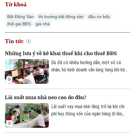
Hà Nội
Từ khoá
Hà Nội
Bất Động Sản
thị trường bất động sản
đầu cơ bđs
Chính trị
Nhịp sống Hà Nội
Thế giới
thổi giá BĐS
giá nhà
Xã hội
Người Hà Nội
Tin tức
Kinh tế
Tin tức
An ninh trật tự
Khoảnh khắc Hà Nội
Quân sự
Những lưu ý về kê khai thuế khi cho thuê BĐS
Tin tức
Nhà đất
Công nghệ
Ẩm thực
Dù đã có nhiều hướng dẫn, một số cá
Hồ sơ
Cafe sáng
nhân, hộ kinh doanh vẫn lúng túng khi kê
Tin tức
Tàu và Xe
khai và nộp thuế đối với hoạt động cho
Người Việt 4 phương
Tài chính Ngân hàng
thuê nhà, bất động sản. Ngành Thuế mới
Đầu tư
Ô tô
Giáo dục
đây đã tổng hợp một số lưu ý về vấn đề
Lãi suất mua nhà neo cao do đâu?
Doanh nghiệp
này.
Căn hộ
Tàu
Lãi suất vay mua nhà tăng trở lại khi chi
Tin tức
Văn hóa
phí huy động vốn của ngân hàng đi lên,
Đất đai
Xe máy
Tuyển sinh
trong khi tín dụng bất động sản vẫn được
Tin tức
Sức khỏe
Kinh nghiệm
kiểm soát, khiến người mua nhà chịu áp
Thị trường
Hướng nghiệp