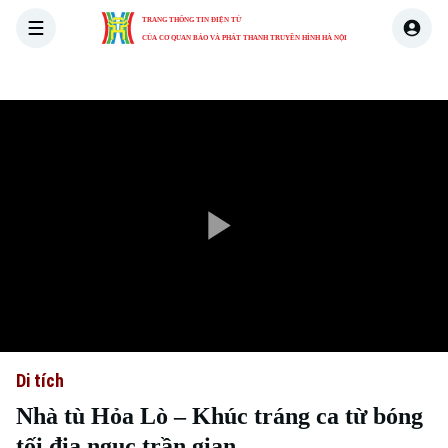
TRANG THÔNG TIN ĐIỆN TỬ
CỦA CƠ QUAN BÁO VÀ PHÁT THANH TRUYỀN HÌNH HÀ NỘI
THỜI SỰ
HÀ NỘI
THẾ GIỚI
KINH TẾ
NHÀ ĐẤT
Play
Video
Di tích
Nhà tù Hỏa Lò – Khúc tráng ca từ bóng
tối địa ngục trần gian