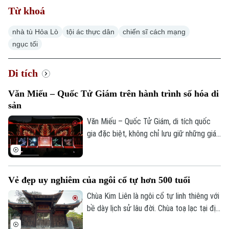
Từ khoá
Chính trị
Nhịp sống Hà Nội
Thế giới
nhà tù Hỏa Lò
tội ác thực dân
chiến sĩ cách mạng
Xã hội
Người Hà Nội
ngục tối
Tin tức
Kinh tế
An ninh trật tự
Khoảnh khắc Hà Nội
Di tích
Quân sự
Tin tức
Nhà đất
Công nghệ
Ẩm thực
Văn Miếu – Quốc Tử Giám trên hành trình số hóa di
Hồ sơ
Cafe sáng
sản
Tin tức
Tàu và Xe
Người Việt 4 phương
Văn Miếu – Quốc Tử Giám, di tích quốc
Tài chính Ngân hàng
Đầu tư
gia đặc biệt, không chỉ lưu giữ những giá
Ô tô
Giáo dục
trị lịch sử, văn hóa và giáo dục của dân
Doanh nghiệp
Căn hộ
tộc mà còn đang từng bước trở thành
Tàu
Tin tức
Văn hóa
điểm sáng trong hành trình chuyển đổi số
Đất đai
Vẻ đẹp uy nghiêm của ngôi cổ tự hơn 500 tuổi
di sản. Từ số hóa dữ liệu, xây dựng nền
Xe máy
Tuyển sinh
tảng trải nghiệm đến ứng dụng công nghệ
Tin tức
Chùa Kim Liên là ngôi cổ tự linh thiêng với
Sức khỏe
Kinh nghiệm
tương tác cùng nhiều cách làm mới đang
Thị trường
bề dày lịch sử lâu đời. Chùa toạ lạc tại địa
Hướng nghiệp
Làng nghề
góp phần đưa những giá trị truyền thống
chỉ số 172 phố Từ Hoa, phường Tây Hồ,
Y tế
Thể thao