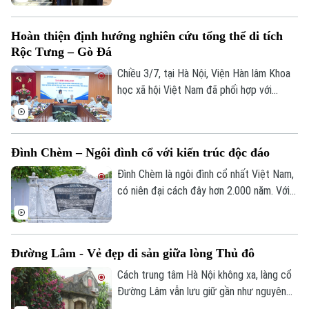
thế hệ nghệ sĩ. Những tác phẩm lấy cảm
hứng từ di sản này đang được giới thiệu
Hoàn thiện định hướng nghiên cứu tổng thể di tích
tại triển lãm "Quốc Tử Giám trong nghệ
Rộc Tưng – Gò Đá
thuật", vừa khai mạc tại không gian Nhà
Tiền đường, nhân dịp kỷ niệm 950 năm
Chiều 3/7, tại Hà Nội, Viện Hàn lâm Khoa
thành lập Quốc Tử Giám.
học xã hội Việt Nam đã phối hợp với
UBND tỉnh Gia Lai tổ chức tọa đàm khoa
học lấy ý kiến góp ý xây dựng Chương
trình nghiên cứu tổng thể, toàn diện di
Đình Chèm – Ngôi đình cổ với kiến trúc độc đáo
tích Rộc Tưng - Gò Đá, Đá cũ An Khê giai
đoạn 2026-2030.
Đình Chèm là ngôi đình cổ nhất Việt Nam,
có niên đại cách đây hơn 2.000 năm. Với
những giá trị lịch sử cùng nét kiến trúc
độc đáo, năm 1990, Đình Chèm được
công nhận là Di tích lịch sử văn hóa cấp
Đường Lâm - Vẻ đẹp di sản giữa lòng Thủ đô
Quốc gia.
Cách trung tâm Hà Nội không xa, làng cổ
Liên hệ đường dây nóng (bấm để gọi)
Đường Lâm vẫn lưu giữ gần như nguyên
Tòa soạn
Tòa soạn
vẹn những nét kiến trúc và văn hóa đặc