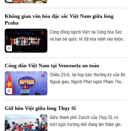
giới thiệu những món ăn truyền thống đặc
sắc mà còn tạo không gian giao lưu văn
Không gian văn hóa đặc sắc Việt Nam giữa lòng
hóa, góp phần lan tỏa hình ảnh đất nước,
Praha
con người Việt Nam tới cộng đồng quốc
tế.
Cộng đồng người Việt tại Cộng hòa Séc
và bạn bè quốc tế đã hòa mình vào không
gian văn hóa đặc sắc tại Festival "Rực rỡ
Việt Nam 2026" diễn ra vào ngày 26/6,
giữa lòng thủ đô Praha. Không chỉ là ngày
Công dân Việt Nam tại Venezuela an toàn
hội văn hóa, sự kiện còn là hành trình lan
tỏa niềm tự hào dân tộc, kết nối cộng
Chiều 25/6, tại họp báo thường kỳ của Bộ
đồng người Việt trên toàn thế giới và
Ngoại giao, Người Phát ngôn Phạm Thu
quảng bá những giá trị tinh hoa của văn
Hằng đã thông tin về tình hình công dân
hóa Việt Nam đến với bạn bè quốc tế.
Việt Nam tại Venezuela sau trận động đất
kép xảy ra tối qua tại nước này.
Giữ hồn Việt giữa lòng Thụy Sĩ
Giữa thành phố Zurich của Thụy Sĩ, có
một ngôi trường nhỏ đang âm thầm gìn