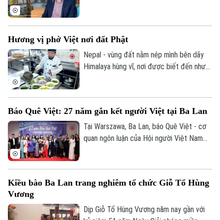
số, hiện đang công tác tại Đại học
Middlesex, Vương quốc Anh. Hành trình
hơn 20 năm nghiên cứu đã giúp ông trở
Hương vị phở Việt nơi đất Phật
thành cầu nối tri thức giữa Việt Nam và
thế giới.
Nepal - vùng đất nằm nép mình bên dãy
Himalaya hùng vĩ, nơi được biết đến như
cái nôi của Phật giáo và những hành trình
tâm linh. Giữa không gian ấy, có một
hương vị rất Việt Nam đang lan tỏa âm
Báo Quê Việt: 27 năm gắn kết người Việt tại Ba Lan
thầm nhưng bền bỉ, đó là phở.
Tại Warszawa, Ba Lan, báo Quê Việt - cơ
quan ngôn luận của Hội người Việt Nam
tại Ba Lan – vừa tổ chức kỷ niệm 27 năm
ngày thành lập, đánh dấu hành trình bền bỉ
đồng hành cùng cộng đồng người Việt xa
Kiều bào Ba Lan trang nghiêm tổ chức Giỗ Tổ Hùng
quê và gìn giữ tiếng Việt nơi đất khách.
Vương
Dịp Giỗ Tổ Hùng Vương năm nay gần với