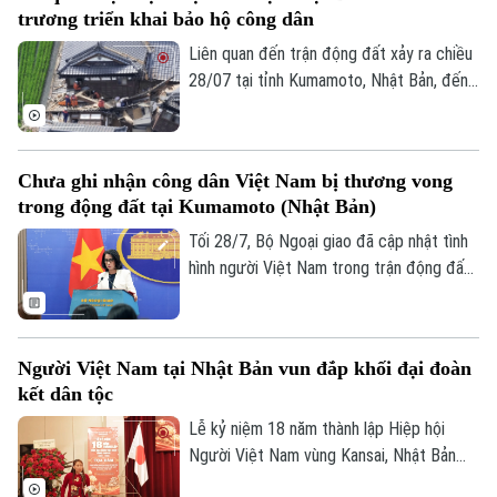
trương triển khai bảo hộ công dân
dung gìn giữ tiếng Việt và bản sắc văn
hóa dân tộc vào hệ thống các phần thi.
Liên quan đến trận động đất xảy ra chiều
28/07 tại tỉnh Kumamoto, Nhật Bản, đến
nay có 01 công dân Việt Nam thiệt mạng
và một số công dân Việt Nam bị thương
trong trận động đất. Ngay sau khi nhận
Chưa ghi nhận công dân Việt Nam bị thương vong
được thông tin, các cơ quan đại diện Việt
trong động đất tại Kumamoto (Nhật Bản)
Nam đã phối hợp với các cơ quan chức
Chuyên mục
năng sở tại để xác minh thông tin và triển
Tối 28/7, Bộ Ngoại giao đã cập nhật tình
khai các biện pháp bảo hộ công dân.
hình người Việt Nam trong trận động đất
Thời sự
7 độ Richter tại tỉnh Kumamoto (Nhật
Bản), gây ra những thiệt hại về người và
Hà Nội
Hà Nội
của tại khu vực này.
Người Việt Nam tại Nhật Bản vun đắp khối đại đoàn
Chính trị
kết dân tộc
Nhịp sống Hà Nội
Thế giới
Lễ kỷ niệm 18 năm thành lập Hiệp hội
Xã hội
Người Hà Nội
Người Việt Nam vùng Kansai, Nhật Bản
Tin tức
Kinh tế
vừa diễn ra với chủ đề “Tăng cường khối
An ninh trật tự