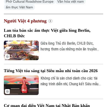
Phở Cultural Roadshow Europe
Văn hóa việt nam
ẩm thực Việt Nam
Người Việt 4 phương
Lan tỏa bản sắc ẩm thực Việt giữa lòng Berlin,
CHLB Đức
Giữa lòng Thủ đô Berlin, CHLB Đức,
hương thơm của những món ăn truyền
thống Việt Nam đang thu hút đông đảo
cộng đồng người Việt và bạn bè quốc tế.
Không chỉ là một hoạt động giới thiệu ẩm
Tiếng Việt tỏa sáng tại Siêu mẫu nhí toàn cầu 2026
thực, chương trình còn góp phần lan tỏa
văn hóa Việt Nam, kết nối cộng đồng và
Không chỉ là sân chơi dành cho các tài
tăng cường giao lưu nhân dân giữa Việt
năng trình diễn nhí, Chung kết Siêu mẫu
Nam với bạn bè quốc tế.
nhí toàn cầu 2026 diễn ra tại Thái Lan còn
lan tỏa những giá trị văn hóa Việt Nam
đến cộng đồng quốc tế. Điểm mới của
Cơ quan đại diện Việt Nam tại Nhật Bản khẩn
mùa giải năm nay là lần đầu tiên đưa nội