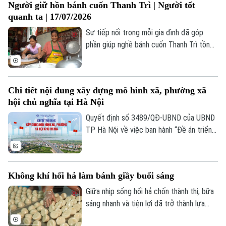
Người giữ hồn bánh cuốn Thanh Trì | Người tốt
quanh ta | 17/07/2026
Sự tiếp nối trong mỗi gia đình đã góp
phần giúp nghề bánh cuốn Thanh Trì tồn
tại suốt nhiều thập kỷ. Đó cũng là nền
tảng để địa phương bảo tồn và phát huy
một giá trị văn hóa vẫn đang hiện hữu
Chi tiết nội dung xây dựng mô hình xã, phường xã
trong đời sống hôm nay.
hội chủ nghĩa tại Hà Nội
Quyết định số 3489/QĐ-UBND của UBND
TP Hà Nội về việc ban hành “Đề án triển
khai thí điểm mô hình “xã, phường xã hội
chủ nghĩa” trên địa bàn thành phố Hà Nội”
xác định: Nội dung xây dựng mô hình xã,
Không khí hối hả làm bánh giầy buổi sáng
phường xã hội chủ nghĩa được xác định
trên cơ sở cụ thể hóa 8 đặc trưng của xã
Giữa nhịp sống hối hả chốn thành thị, bữa
hội chủ nghĩa Việt Nam vào điều kiện thực
sáng nhanh và tiện lợi đã trở thành lựa
tiễn cấp cơ sở của Thủ đô.
chọn của nhiều người, và bánh giầy chính