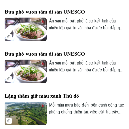
biểu của Hà Nội. Công trình không chỉ
Đưa phở vươn tầm di sản UNESCO
mang giá trị nghệ thuật kiến trúc mà còn
góp phần lưu giữ ký ức đô thị qua nhiều
Ẩn sau mỗi bát phở là sự kết tinh của
thế hệ.
nhiều lớp giá trị văn hóa được bồi đắp qua
nhiều thế hệ. Nhằm bảo tồn và phát huy
những giá trị ấy, chiều 24/7, Sở Văn hóa
và Thể thao Hà Nội đã phát động cuộc
Đưa phở vươn tầm di sản UNESCO
thi Sáng tạo IP văn hóa từ di sản văn hóa
"Phở".
Ẩn sau mỗi bát phở là sự kết tinh của
nhiều lớp giá trị văn hóa được bồi đắp qua
nhiều thế hệ. Nhằm bảo tồn và phát huy
những giá trị ấy, chiều 24/7, Sở Văn hóa
và Thể thao Hà Nội đã phát động cuộc
Lặng thầm giữ màu xanh Thủ đô
thi Sáng tạo IP văn hóa từ di sản văn hóa
"Phở".
Mỗi mùa mưa bão đến, bên cạnh công tác
phòng chống thiên tai, việc cắt tỉa cây
xanh cũng được các đơn vị chức năng
triển khai khẩn trương nhằm hạn chế nguy