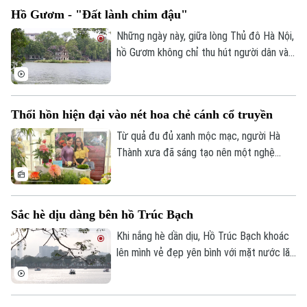
Bochum, Cộng hòa Liên bang Đức.
Hồ Gươm - "Đất lành chim đậu"
Những ngày này, giữa lòng Thủ đô Hà Nội,
hồ Gươm không chỉ thu hút người dân và
du khách bởi vẻ đẹp cổ kính mà còn trở
nên đặc biệt hơn với sự xuất hiện của
những đàn chim di trú.
Thổi hồn hiện đại vào nét hoa chẻ cánh cổ truyền
Từ quả đu đủ xanh mộc mạc, người Hà
Thành xưa đã sáng tạo nên một nghệ
thuật vô cùng tinh tế: Tỉa hoa đu đủ chẻ
cánh. Giữa nhịp sống hiện đại, nét tinh hoa
ấy vẫn đang được gìn giữ và thổi vào một
Sắc hè dịu dàng bên hồ Trúc Bạch
sức sống mới, nhờ đôi bàn tay tài hoa của
nghệ nhân. Một trong số những người
Khi nắng hè dần dịu, Hồ Trúc Bạch khoác
nghệ nhân thổi hồn hiện đại vào nét hoa
lên mình vẻ đẹp yên bình với mặt nước lăn
chẻ cánh cổ truyền là chị Nguyễn Thị Thu.
tăn gợn sóng, hàng cây xanh tỏa bóng
mát và những con đường ven hồ rợp gió.