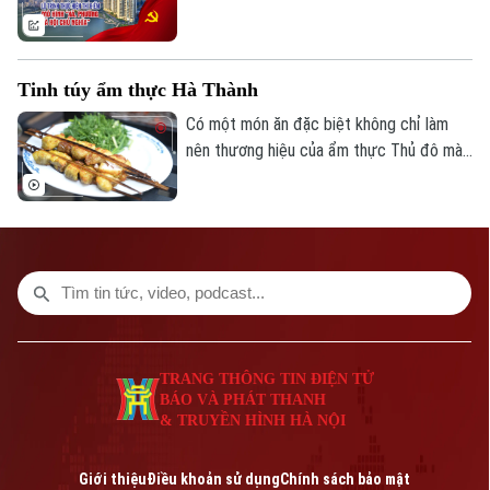
quyết số 16-NQ/TU ngày 8-7-2026 của
Thành ủy Hà Nội về xây dựng và triển khai
thí điểm mô hình "xã, phường xã hội chủ
Tinh túy ẩm thực Hà Thành
nghĩa" trên địa bàn thành phố.
Có một món ăn đặc biệt không chỉ làm
nên thương hiệu của ẩm thực Thủ đô mà
còn nhiều lần được lựa chọn trong những
bữa tiệc ngoại giao. Đó chính là Chả cá Hà
Nội, một "đại sứ ẩm thực", góp phần đưa
hình ảnh Thủ đô và Việt Nam đến gần hơn
với bạn bè quốc tế.
TRANG THÔNG TIN ĐIỆN TỬ
BÁO VÀ PHÁT THANH
& TRUYỀN HÌNH HÀ NỘI
Giới thiệu
Điều khoản sử dụng
Chính sách bảo mật