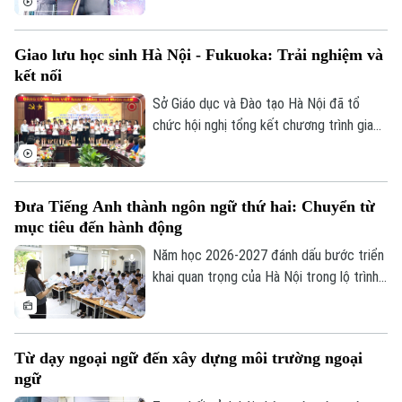
tinh, thu hút hơn 1.400 thí sinh tranh tài ở
64 nghề. Tại Trường Trung cấp nghề Giao
Giao lưu học sinh Hà Nội - Fukuoka: Trải nghiệm và
thông công chính Hà Nội - đơn vị được
kết nối
Bộ GD&ĐT giao chủ trì huấn luyện nghề
Theo dõi Hà Nội On
sơn ô tô, không khí tập luyện của thầy và
Sở Giáo dục và Đào tạo Hà Nội đã tổ
trò đang rất khẩn trương, sẵn sàng cho kỳ
chức hội nghị tổng kết chương trình giao
thi sắp tới.
lưu văn hóa, giáo dục giữa học sinh thành
phố Hà Nội và tỉnh Fukuoka, Nhật Bản
năm 2026. Chương trình nhằm tăng cường
Đưa Tiếng Anh thành ngôn ngữ thứ hai: Chuyển từ
gắn kết giữa các trường học của hai địa
mục tiêu đến hành động
phương, tạo cơ hội để giáo viên, học sinh
giao lưu, chia sẻ kinh nghiệm trong quản
Năm học 2026-2027 đánh dấu bước triển
lý, giảng dạy và học tập.
khai quan trọng của Hà Nội trong lộ trình
đưa tiếng Anh trở thành ngôn ngữ thứ hai
trong trường học. Với quyết tâm thực
hiện mục tiêu này, thành phố ưu tiên đầu
Từ dạy ngoại ngữ đến xây dựng môi trường ngoại
tư cho đội ngũ giáo viên, cơ sở vật chất
ngữ
và học liệu.