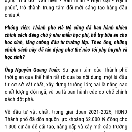
dựng Thủ đô "Văn hiến - Văn minh - Hiện đại - Hạnh
phúc", trở thành trung tâm đổi mới sáng tạo hàng đầu
châu Á.
Phóng viên: Thành phố Hà Nộ cũng đã ban hành nhiều
chính sách đáng chú ý như miễn học phí, hỗ trợ bữa ăn cho
học sinh, tăng cường đầu tư trường lớp. Theo ông, những
chính sách này đã tác động như thế nào tới phụ huynh và
học sinh?
Ông Nguyễn Quang Tuấn:
Sự quan tâm của Thành phố
thời gian qua thể hiện rất rõ qua ba nội dung: một là đầu
tư cơ sở vật chất, xây dựng trường lớp; hai là nâng cao
chất lượng đội ngũ; và ba là ban hành các cơ chế chính
sách đột phá.
Về đầu tư vật chất, trong giai đoạn 2021-2025, HĐND
Chuyên mục
Thành phố đã dồn nguồn lực khoảng 62.000 tỷ đồng cho
1.300 dự án để cải tạo, nâng cấp và xây mới các trường
Thời sự