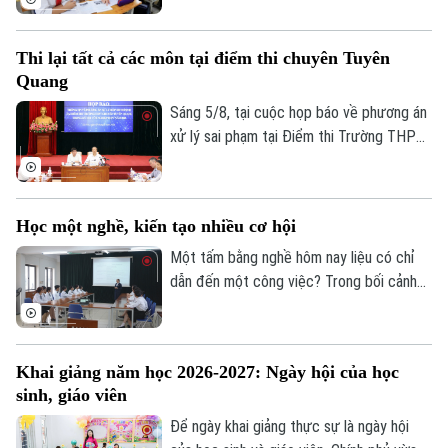
độ Tiến sĩ thuộc các ngành khoa học cơ
bản, kỹ thuật và công nghệ...
Thi lại tất cả các môn tại điểm thi chuyên Tuyên
Bản quyền thuộc về Cơ quan Báo và Phát thanh Truyền hình Hà Nội Giấy
Quang
phép số: Số 63/GP-TTDT, cấp ngày 10/05/2023
Sáng 5/8, tại cuộc họp báo về phương án
TRANG THÔNG TIN ĐIỆN TỬ
xử lý sai phạm tại Điểm thi Trường THPT
Chuyên Tuyên Quang, Bộ Giáo dục và Đào
CỦA CƠ QUAN BÁO VÀ PHÁT THANH TRUYỀN HÌNH HÀ NỘI
tạo quyết định tổ chức thi lại tất cả các
Số 3-5 Huỳnh Thúc Kháng-Phường Láng-Hà Nội
môn đối với toàn bộ thí sinh tại điểm thi
Học một nghề, kiến tạo nhiều cơ hội
này. Thời gian thi lại dự kiến vào ngày 14
Giám đốc: VŨ MINH TUẤN
và 15/8.
Một tấm bằng nghề hôm nay liệu có chỉ
Phó Giám đốc: Nguyễn Kim Khiêm, Nguyễn Minh Đức, Nguyễn Thành Lợi
dẫn đến một công việc? Trong bối cảnh
thị trường lao động liên tục thay đổi, câu
trả lời đang dần khác đi. Điều doanh
nghiệp cần không chỉ là người biết làm
Khai giảng năm học 2026-2027: Ngày hội của học
nghề, mà còn là người có năng lực thích
sinh, giáo viên
ứng, học hỏi và sẵn sàng đảm nhận những
vai trò mới.
Để ngày khai giảng thực sự là ngày hội