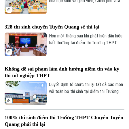
của học sinh và giáo viên, Chính phủ vừa
ban hành kế hoạch yêu cầu các bộ, ngành,
địa phương tập trung cao độ chuẩn bị mọi
điều kiện, từ đội ngũ giáo viên, cơ sở vật
328 thí sinh chuyên Tuyên Quang sẽ thi lại
chất đến sách giáo khoa, bảo đảm không
học sinh nào bị bỏ lại phía sau.
Hơn một tháng sau khi phát hiện dấu hiệu
bất thường tại điểm thi Trường THPT
Chuyên Tuyên Quang, Bộ Giáo dục và Đào
tạo đã công bố phương án xử lý.
Không để sai phạm làm ảnh hưởng niềm tin vào kỳ
thi tốt nghiệp THPT
Quyết định tổ chức thi lại tất cả các môn
với toàn bộ thí sinh tại điểm thi Trường
THPT chuyên Tuyên Quang được đưa ra
trên cơ sở kết quả điều tra ban đầu của
Bộ Công an, ý kiến của các cơ quan liên
100% thí sinh điểm thi Trường THPT Chuyên Tuyên
quan và quy chế thi hiện hành, nhằm bảo
Quang phải thi lại
đảm sự công bằng, minh bạch của kỳ thi