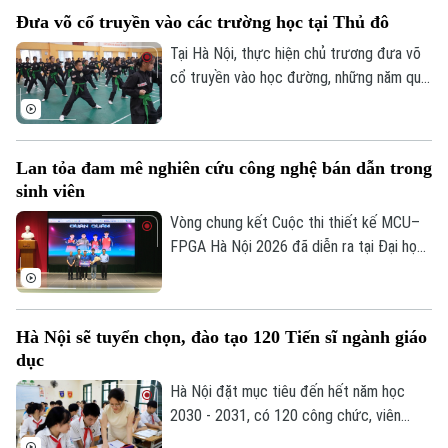
đủ sách trước thềm năm học mới 2026-
Đưa võ cổ truyền vào các trường học tại Thủ đô
2027.
Tại Hà Nội, thực hiện chủ trương đưa võ
cổ truyền vào học đường, những năm qua,
nhiều trường học tại Thủ đô đã chủ động
lồng ghép môn học này vào giờ thể dục
chính khóa, từ đó nuôi dưỡng đam mê võ
Lan tỏa đam mê nghiên cứu công nghệ bán dẫn trong
thuật từ môi trường học đường, giúp các
sinh viên
em học sinh thắp lên tình yêu với những
giá trị truyền thống.
Vòng chung kết Cuộc thi thiết kế MCU–
FPGA Hà Nội 2026 đã diễn ra tại Đại học
Bách khoa Hà Nội. Sự kiện quy tụ những
đội thi xuất sắc nhất đến từ các trường
đại học trên địa bàn Hà Nội, góp phần
Hà Nội sẽ tuyển chọn, đào tạo 120 Tiến sĩ ngành giáo
thúc đẩy tinh thần sáng tạo, nghiên cứu
dục
và ứng dụng công nghệ vi mạch, hệ thống
nhúng trong sinh viên.
Hà Nội đặt mục tiêu đến hết năm học
2030 - 2031, có 120 công chức, viên
chức ngành giáo dục và đào tạo đạt trình