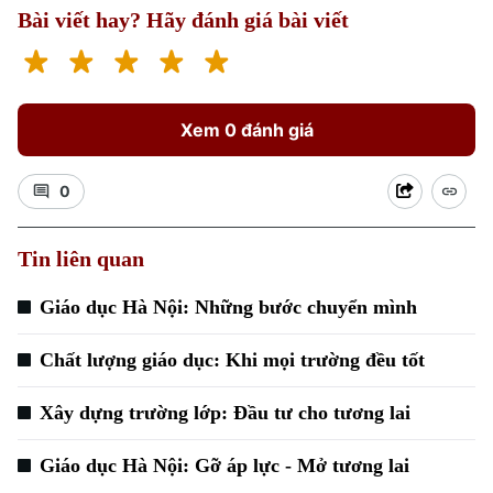
Kinh nghiệm
Thị trường
Bài viết hay? Hãy đánh giá bài viết
Hướng nghiệp
Làng nghề
Y tế
Thể thao
Đánh giá
Di tích
Dinh dưỡng
Bóng đá
Giải trí
Xem 0 đánh giá
Tư vấn sức khỏe
Quần vợt
Tin tức
Đã phát sóng
0
Golf
Sao
Tin liên quan
Điện ảnh
Giáo dục Hà Nội: Những bước chuyển mình
Thời trang
Chất lượng giáo dục: Khi mọi trường đều tốt
Âm nhạc
Xây dựng trường lớp: Đầu tư cho tương lai
Giáo dục Hà Nội: Gỡ áp lực - Mở tương lai