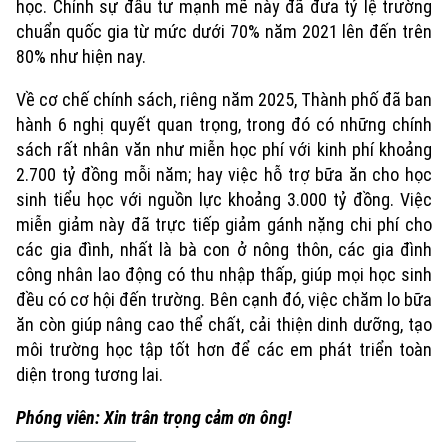
học. Chính sự đầu tư mạnh mẽ này đã đưa tỷ lệ trường
chuẩn quốc gia từ mức dưới 70% năm 2021 lên đến trên
Hà Nội
Hà Nội
80% như hiện nay.
Chính trị
Nhịp sống Hà Nội
Về cơ chế chính sách, riêng năm 2025, Thành phố đã ban
Thế giới
hành 6 nghị quyết quan trọng, trong đó có những chính
Xã hội
Người Hà Nội
sách rất nhân văn như miễn học phí với kinh phí khoảng
Tin tức
Kinh tế
2.700 tỷ đồng mỗi năm; hay việc hỗ trợ bữa ăn cho học
An ninh trật tự
Khoảnh khắc Hà Nội
sinh tiểu học với nguồn lực khoảng 3.000 tỷ đồng. Việc
Quân sự
Tin tức
Nhà đất
miễn giảm này đã trực tiếp giảm gánh nặng chi phí cho
Công nghệ
Ẩm thực
Hồ sơ
các gia đình, nhất là bà con ở nông thôn, các gia đình
Cafe sáng
Tin tức
Tàu và Xe
công nhân lao động có thu nhập thấp, giúp mọi học sinh
Người Việt 4 phương
đều có cơ hội đến trường. Bên cạnh đó, việc chăm lo bữa
Tài chính Ngân hàng
Đầu tư
ăn còn giúp nâng cao thể chất, cải thiện dinh dưỡng, tạo
Ô tô
Giáo dục
môi trường học tập tốt hơn để các em phát triển toàn
Doanh nghiệp
Căn hộ
Tàu
diện trong tương lai.
Tin tức
Văn hóa
Đất đai
Phóng viên: Xin trân trọng cảm ơn ông!
Xe máy
Tuyển sinh
Tin tức
Sức khỏe