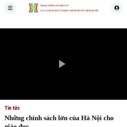
TRANG THÔNG TIN ĐIỆN TỬ
CỦA CƠ QUAN BÁO VÀ PHÁT THANH TRUYỀN HÌNH HÀ NỘI
THỜI SỰ
HÀ NỘI
THẾ GIỚI
KINH TẾ
NHÀ ĐẤT
Play
Video
Tin tức
Những chính sách lớn của Hà Nội cho
giáo dục