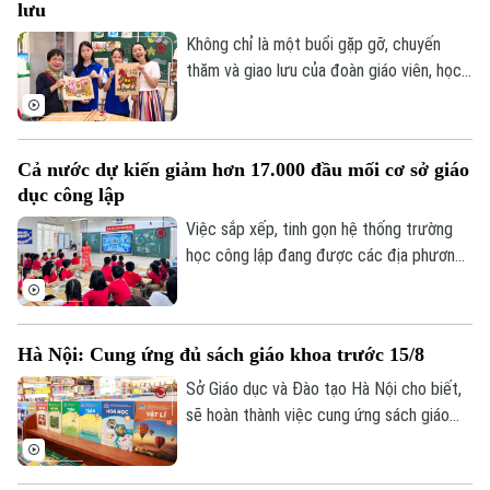
lưu
góp phần bồi đắp cho mối quan hệ hữu
nghị Hà Nội - Fukuoka.
Không chỉ là một buổi gặp gỡ, chuyến
thăm và giao lưu của đoàn giáo viên, học
Liên hệ đường dây nóng (bấm để gọi)
sinh Nhật Bản tại Trường THCS Thành
Tòa soạn
Tòa soạn
Công, Hà Nội còn mở ra cơ hội để học
sinh hai nước hiểu hơn về văn hóa, giáo
0865.116.699 (hotline)
0865.116.699
Cả nước dự kiến giảm hơn 17.000 đầu mối cơ sở giáo
dục và cùng vun đắp tình hữu nghị từ
dục công lập
những trải nghiệm thực tế ngay trong môi
trường học đường.
Việc sắp xếp, tinh gọn hệ thống trường
học công lập đang được các địa phương
đẩy nhanh trước năm học mới. Theo Bộ
Giáo dục và Đào tạo, sau khi hoàn thành
phương án sắp xếp, cả nước dự kiến giảm
Hà Nội: Cung ứng đủ sách giáo khoa trước 15/8
hơn 17.000 đầu mối cơ sở giáo dục công
lập, song vẫn bảo đảm quyền học tập của
Sở Giáo dục và Đào tạo Hà Nội cho biết,
học sinh, đặc biệt ở vùng khó khăn.
sẽ hoàn thành việc cung ứng sách giáo
khoa cho hơn 2,2 triệu học sinh trước
ngày 15/8, đảm bảo mọi học sinh đều có