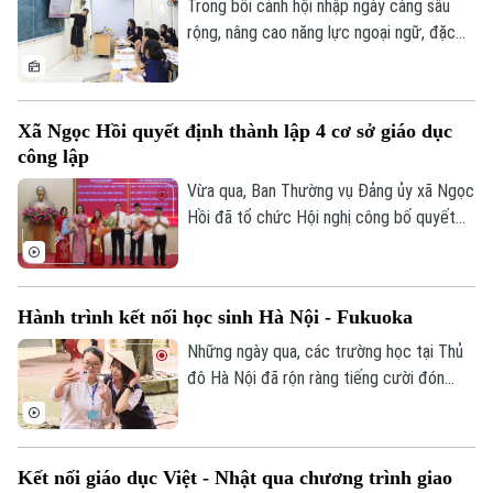
Trong bối cảnh hội nhập ngày càng sâu
rộng, nâng cao năng lực ngoại ngữ, đặc
biệt là tiếng Anh, đang trở thành yêu cầu
cấp thiết đối với giáo dục Việt Nam.
Xã Ngọc Hồi quyết định thành lập 4 cơ sở giáo dục
công lập
Vừa qua, Ban Thường vụ Đảng ủy xã Ngọc
Hồi đã tổ chức Hội nghị công bố quyết
định thành lập các cơ sở giáo dục công
lập, thành lập các đảng bộ cơ sở và công
tác cán bộ sau khi sắp xếp, tổ chức lại
Hành trình kết nối học sinh Hà Nội - Fukuoka
các trường học thuộc thẩm quyền trên
địa bàn xã.
Những ngày qua, các trường học tại Thủ
đô Hà Nội đã rộn ràng tiếng cười đón
tiếp đoàn học sinh đến từ tỉnh Fukuoka,
Nhật Bản. Một hành trình giao lưu đầy ắp
những trải nghiệm văn hóa độc đáo và
Kết nối giáo dục Việt - Nhật qua chương trình giao
tình bạn xuyên biên giới được mở ra đã