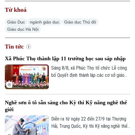
Từ khoá
Giáo Dục
ngành giáo dục
Giáo dục Thủ đô
Giáo dục Hà Nội
Tin tức
Xã Phúc Thọ thành lập 11 trường học sau sáp nhập
Sáng 8/8, xã Phúc Thọ tổ chức Lễ công
bố Quyết định thành lập các cơ sở giáo
dục công lập, các tổ chức Đảng trực
thuộc và công tác cán bộ sau sắp xếp.
Nghề sơn ô tô sẵn sàng cho Kỳ thi Kỹ năng nghề thế
giới
Diễn ra từ ngày 22 đến 27/9 tại Thượng
Hải, Trung Quốc, Kỳ thi Kỹ năng nghề thế
giới lần thứ 48 là đấu trường lớn nhất hành