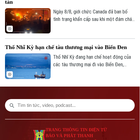
tán
Ngày 8/8, giới chức Canada đã ban bố
tình trạng khẩn cấp sau khi một đám cháy
rừng lan nhanh buộc hơn 20.000 người
phải sơ tán trong đêm tại tỉnh British
Columbia, miền tây nước này.
Thổ Nhĩ Kỳ hạn chế tàu thương mại vào Biển Đen
Bản quyền thuộc về Cơ quan Báo và Phát thanh Truyền hình Hà Nội Giấy
Thổ Nhĩ Kỳ đang hạn chế hoạt động của
phép số: Số 63/GP-TTDT, cấp ngày 10/05/2023
các tàu thương mại đi vào Biển Đen,
TRANG THÔNG TIN ĐIỆN TỬ
trong bối cảnh Ankara ngày càng lo ngại
CỦA CƠ QUAN BÁO VÀ PHÁT THANH TRUYỀN HÌNH HÀ NỘI
về các cuộc tấn công nhằm vào tàu
thuyền trong khu vực.
Số 3-5 Huỳnh Thúc Kháng-Phường Láng-Hà Nội
Giám đốc: VŨ MINH TUẤN
Phó Giám đốc: Nguyễn Kim Khiêm, Nguyễn Minh Đức, Nguyễn Thành Lợi
TRANG THÔNG TIN ĐIỆN TỬ
BÁO VÀ PHÁT THANH