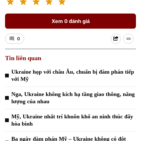
Xem 0 đánh giá
Chuyên mục
Thời sự
0
Hà Nội
Hà Nội
Tin liên quan
Chính trị
Nhịp sống Hà Nội
Thế giới
Ukraine họp với châu Âu, chuẩn bị đàm phán tiếp
với Mỹ
Xã hội
Người Hà Nội
Tin tức
Kinh tế
Nga, Ukraine không kích hạ tầng giao thông, năng
An ninh trật tự
Khoảnh khắc Hà Nội
lượng của nhau
Quân sự
Tin tức
Nhà đất
Công nghệ
Ẩm thực
Mỹ, Ukraine nhất trí khuôn khổ an ninh thúc đẩy
Hồ sơ
Cafe sáng
hòa bình
Tin tức
Tàu và Xe
Người Việt 4 phương
Tài chính Ngân hàng
Đầu tư
Ba ngày đàm phán Mỹ – Ukraine không có đột