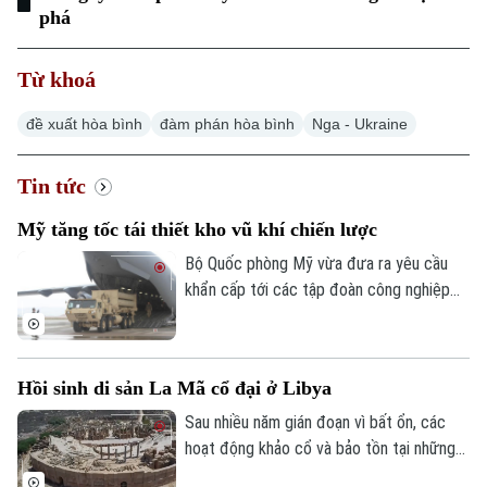
Ô tô
Giáo dục
phá
Doanh nghiệp
Căn hộ
Tàu
Tin tức
Văn hóa
Từ khoá
Đất đai
Xe máy
Tuyển sinh
đề xuất hòa bình
đàm phán hòa bình
Nga - Ukraine
Tin tức
Sức khỏe
Kinh nghiệm
Thị trường
Hướng nghiệp
Làng nghề
Tin tức
Y tế
Thể thao
Đánh giá
Di tích
Mỹ tăng tốc tái thiết kho vũ khí chiến lược
Dinh dưỡng
Bóng đá
Giải trí
Bộ Quốc phòng Mỹ vừa đưa ra yêu cầu
Tư vấn sức khỏe
khẩn cấp tới các tập đoàn công nghiệp
Quần vợt
Tin tức
quốc phòng nhằm đẩy nhanh tiến độ sản
Đã phát sóng
xuất và bàn giao vũ khí. Động thái này diễn
Golf
Sao
ra trong bối cảnh các kho dự trữ tên lửa
Hồi sinh di sản La Mã cổ đại ở Libya
đánh chặn then chốt của Washington
Điện ảnh
đang sụt giảm đáng kể sau các chiến dịch
Sau nhiều năm gián đoạn vì bất ổn, các
quân sự gần đây.
hoạt động khảo cổ và bảo tồn tại những
Thời trang
di tích La Mã nổi tiếng của Libya đang