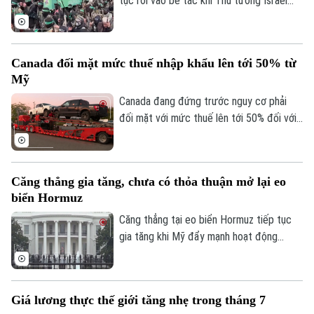
tục rơi vào bế tắc khi Thủ tướng Israel
Benjamin Netanyahu chính thức tuyên bố
bác bỏ lộ trình 15 điểm do Mỹ hậu thuẫn
Theo dõi Hà Nội On
về việc giải giáp Hamas tại Dải Gaza.
Canada đối mặt mức thuế nhập khẩu lên tới 50% từ
Quyết định này được đưa ra bất chấp
Mỹ
những nỗ lực ngoại giao từ các bên trung
gian và Hội đồng Hòa bình trong thời gian
Canada đang đứng trước nguy cơ phải
qua.
đối mặt với mức thuế lên tới 50% đối với
nhiều mặt hàng xuất khẩu sang Mỹ, trong
bối cảnh thời hạn áp dụng chính sách thuế
mới đang đến gần.
Căng thẳng gia tăng, chưa có thỏa thuận mở lại eo
biển Hormuz
Căng thẳng tại eo biển Hormuz tiếp tục
gia tăng khi Mỹ đẩy mạnh hoạt động
phong tỏa và kiểm soát tàu thương mại,
trong khi Iran khẳng định chỉ mở lại tuyến
hàng hải chiến lược này nếu Washington
Giá lương thực thế giới tăng nhẹ trong tháng 7
đáp ứng các điều kiện do Tehran đưa ra.