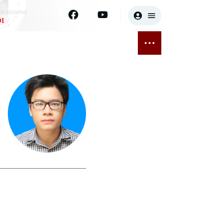
I
E
THỂ THAO
GIẢI TRÍ
ĐÃ PHÁT SÓNG
Bóng đá
Tin tức
ỡng
Quần vợt
Sao
sức khỏe
Golf
Điện ảnh
Thời trang
Âm nhạc