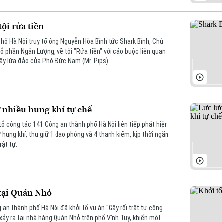
tội rửa tiền
hố Hà Nội truy tố ông Nguyễn Hòa Bình tức Shark Bình, Chủ
cổ phần Ngân Lượng, về tội "Rửa tiền" với cáo buộc liên quan
ây lừa đảo của Phó Đức Nam (Mr. Pips).
ữ nhiều hung khí tự chế
tổ công tác 141 Công an thành phố Hà Nội liên tiếp phát hiện
ữ hung khí, thu giữ 1 dao phóng và 4 thanh kiếm, kịp thời ngăn
rật tự.
 tại Quán Nhỏ
an thành phố Hà Nội đã khởi tố vụ án "Gây rối trật tự công
 xảy ra tại nhà hàng Quán Nhỏ trên phố Vĩnh Tuy, khiến một