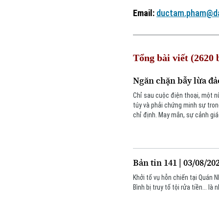
Email:
ductam.pham@da
Tổng bài viết (2620 b
Ngăn chặn bẫy lừa đả
Chỉ sau cuộc điện thoại, một n
túy và phải chứng minh sự tron
chỉ định. May mắn, sự cảnh giá
lực lượng Công an đã ngăn chặn
Bản tin 141 | 03/08/20
Khởi tố vụ hỗn chiến tại Quán 
Bình bị truy tố tội rửa tiền... 