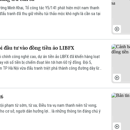
đường Minh Khai, Tổ công tác Y5/141 phát hiện một nam thanh
 đấu tranh đã thu giữ nhiều túi thảo mộc khô nghi là cần sa tại
i đầu tư vào đồng tiền ảo LIBFX
i chính công nghệ cao, dự án tiền ảo LIBFX đã khiến hàng loạt
y với số tiền bị chiếm đoạt lên tới hơn 60 tỷ đồng. Đội 5,
n TP Hà Nội vừa đấu tranh triệt phá thành công đường dây lừa
ợng ra ánh sáng.
26
ội phạm từ sớm, từ xa; Điều tra vụ nam thanh niên tử vong;
o cơ sở, người dân hưởng lợi... là những thông tin đáng chú ý