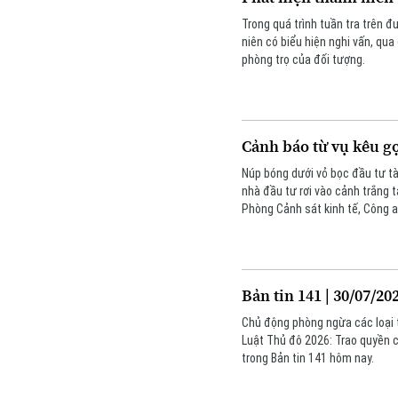
Trong quá trình tuần tra trên 
niên có biểu hiện nghi vấn, qua
phòng trọ của đối tượng.
Cảnh báo từ vụ kêu gọ
Núp bóng dưới vỏ bọc đầu tư tà
nhà đầu tư rơi vào cảnh trắng ta
Phòng Cảnh sát kinh tế, Công a
đảo tinh vi này, đưa các đối tư
Bản tin 141 | 30/07/20
Chủ động phòng ngừa các loại t
Luật Thủ đô 2026: Trao quyền ch
trong Bản tin 141 hôm nay.