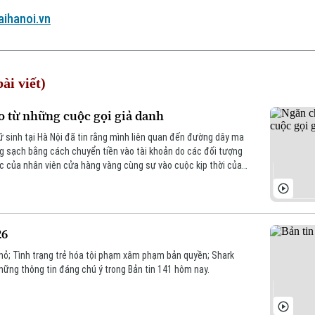
ihanoi.vn
ài viết)
o từ những cuộc gọi giả danh
ữ sinh tại Hà Nội đã tin rằng mình liên quan đến đường dây ma
g sạch bằng cách chuyển tiền vào tài khoản do các đối tượng
c của nhân viên cửa hàng vàng cùng sự vào cuộc kịp thời của
 kịp thời vụ lừa đảo.
26
Nhỏ; Tình trạng trẻ hóa tội phạm xâm phạm bản quyền; Shark
là những thông tin đáng chú ý trong Bản tin 141 hôm nay.