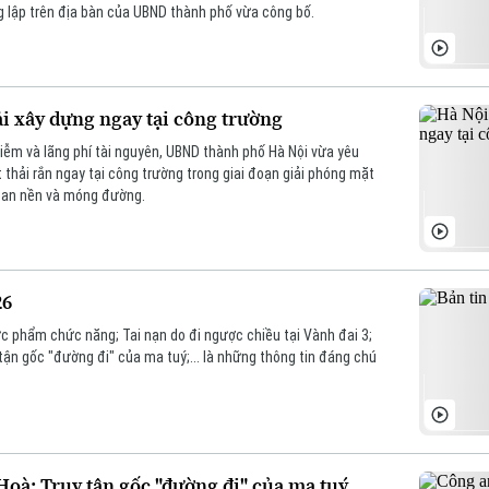
g lập trên địa bàn của UBND thành phố vừa công bố.
ải xây dựng ngay tại công trường
iễm và lãng phí tài nguyên, UBND thành phố Hà Nội vừa yêu
 thải rắn ngay tại công trường trong giai đoạn giải phóng mặt
 san nền và móng đường.
26
hực phẩm chức năng; Tai nạn do đi ngược chiều tại Vành đai 3;
ận gốc "đường đi" của ma tuý;... là những thông tin đáng chú
oà: Truy tận gốc "đường đi" của ma tuý