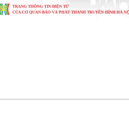
TRANG THÔNG TIN ĐIỆN TỬ
CỦA CƠ QUAN BÁO VÀ PHÁT THANH TRUYỀN HÌNH HÀ NỘ
KINH TẾ
NHÀ ĐẤT
TÀU VÀ XE
GIÁO DỤC
VĂN HÓA
SỨC KHỎ
i
Tin tức
Tin tức
Ô tô
Tin tức
Tin tức
Y tế
ự
Cafe sáng
Đầu tư
Tàu
Tuyển sinh
Làng nghề
Dinh dư
Nội
Tài chính Ngân hàng
Căn hộ
Xe máy
Hướng nghiệp
Di tích
Tư vấn 
iệt 4 phương
Doanh nghiệp
Đất đai
Thị trường
Kinh nghiệm
Đánh giá