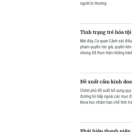
người bị thương.
Tình trạng trẻ hóa t
Mới đây, Cơ quan Cảnh sát điề
phạm quyền tác giả, quyền liên
nhưng đã thực hiện những hành 
các chủ sở hữu bản quyền tron
Đề xuất cấm kinh do
Chính phủ đề xuất bổ sung quy
đường hô hấp ngoài các mục đí
khoa học nhằm hạn chế tình tr
Phát hiện thanh niên 