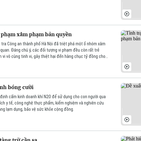
ội phạm xâm phạm bản quyền
u tra Công an thành phố Hà Nội đã triệt phá một ổ nhóm xâm
 quan. Đáng chú ý, các đối tượng vi phạm đều còn rất trẻ
vi vô cùng tinh vi, gây thiệt hại đến hàng chục tỷ đồng cho
g và ngoài nước.
anh bóng cười
 định cấm kinh doanh khí N2O để sử dụng cho con người qua
ch y tế, công nghệ thực phẩm, kiểm nghiệm và nghiên cứu
ạng lạm dụng, bảo vệ sức khỏe cộng đồng.
tàng trữ cần sa