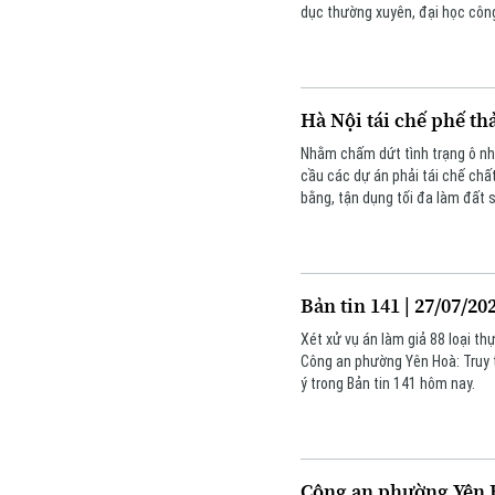
dục thường xuyên, đại học côn
Hà Nội tái chế phế th
Nhằm chấm dứt tình trạng ô nh
cầu các dự án phải tái chế chất
bằng, tận dụng tối đa làm đất
Bản tin 141 | 27/07/20
Xét xử vụ án làm giả 88 loại t
Công an phường Yên Hoà: Truy t
ý trong Bản tin 141 hôm nay.
Công an phường Yên H