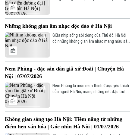
những năm gần đây. Nhiều show diễn khai
Thời sự
thác đề tài lịch sử, đưa chất liệu văn hóa dân
gian truyền thống vào tác phẩm đã nhận
Hà Nội
được sự ủng hộ và đón nhận từ công chúng.
Hà Nội
Những không gian âm nhạc độc đáo ở Hà Nội
Vậy làm thế nào để những giá trị lịch sử, văn
hóa tiếp tục được chuyển tải hiệu quả qua
Giữa nhịp sống sôi động của Thủ đô, Hà Nội
Chính trị
Nhịp sống Hà Nội
Thế giới
nghệ thuật biểu diễn đương đại?
có những không gian âm nhạc mang màu sắc
rất riêng. Đó là nơi người yêu nhạc rock cháy
Xã hội
Người Hà Nội
hết mình với các giai điệu mạnh mẽ, hay khán
Tin tức
Kinh tế
giả yêu indie tìm thấy sự đồng điệu trong
An ninh trật tự
những ca khúc mộc mạc, giàu cảm xúc.
Khoảnh khắc Hà Nội
Nem Phùng - đặc sản dân giã xứ Đoài | Chuyện Hà
Quân sự
Tin tức
Nhà đất
Nội | 07/07/2026
Công nghệ
Ẩm thực
Hồ sơ
Nem Phùng là món nem thính được yêu thích
Cafe sáng
Tin tức
Tàu và Xe
của người Hà Nội, mang những nét đặc trưng
Người Việt 4 phương
của vùng đất xứ Đoài xưa. Đến nay, nem
Tài chính Ngân hàng
Phùng không chỉ là một món ăn đặc sản của
Đầu tư
Ô tô
Giáo dục
Hà Nội mà còn là nét đẹp trong văn hóa ẩm
Doanh nghiệp
thực của vùng đất Đan Phượng.
Căn hộ
Không gian sáng tạo Hà Nội: Tiềm năng từ những
Tàu
Tin tức
Văn hóa
điểm hẹn văn hóa | Góc nhìn Hà Nội | 01/07/2026
Đất đai