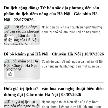
mùa hoa, những ký ức. Và với đạo diễn, biên
kịch Hồng Hoa, tình yêu dành cho Hà Nội cũng
Du lịch cộng đồng: Từ bản sắc địa phương đến sản
được gửi gắm qua những giai điệu và câu hát
phẩm du lịch tiềm năng của Hà Nội | Góc nhìn Hà
do chính chị sáng tác.
Nội | 22/07/2026
Nhắc đến du lịch Hà Nội, nhiều người thường
nghĩ tới phố cổ, ẩm thực Thủ đô hay những di
tích lịch sử, làng nghề truyền thống. Tuy
nhiên, bên cạnh những sản phẩm du lịch quen
thuộc, Hà Nội vẫn còn nhiều tiềm năng chưa
được khai thác hết, trong đó có du lịch cộng
Đi bộ khám phá Hà Nội | Chuyện Hà Nội | 10/07/2026
đồng – loại hình du lịch gắn với đời sống
người dân, bản sắc văn hóa và các giá trị địa
Có nhiều cách để mỗi người cảm nhận Hà Nội
phương.
của riêng mình, như ngồi bên một quán cà
phê vỉa hè, đạp xe qua những con phố hay
thưởng thức những món ăn đặc trưng của
ẩm thực Hà Nội. Nhưng với một số bạn trẻ, đi
bộ lại là cách để khám phá Thủ đô một cách
Đưa giá trị lịch sử - văn hóa vào nghệ thuật biểu diễn
trọn vẹn nhất.
đương đại | Góc nhìn Hà Nội | 08/07/2026
Ngành nghệ thuật biểu diễn của Việt Nam
Chuyên mục
đang chứng kiến sự thay đổi tích cực trong