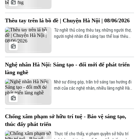
công nghiệp văn hóa địa phương, các làng
nghề Hà Nội hiện phải đối mặt nhiều thách
thức lớn về môi trường, nhân lực kế cận, đổi
Thêu tay trên lá bồ đề | Chuyện Hà Nội | 08/06/2026
mới sáng tạo và phát triển du lịch.
Từ nghề thủ công thêu tay, những người thợ,
người nghệ nhân đã sáng tạo thể loại thêu
độc đáo, đó là thêu tay trên lá bồ đề. Dưới
bàn tay khéo léo và sự sáng tạo của những
người thợ lành nghề, những chiếc lá mỏng
manh ấy không chỉ được lưu giữ vẻ đẹp tự
Nghệ nhân Hà Nội: Sáng tạo - đổi mới để phát triển
nhiên mà còn trở thành chất liệu cho những
làng nghề
tác phẩm nghệ thuật độc đáo.
Nhờ sự đóng góp, trăn trở sáng tạo hướng đi
mới của các nghệ nhân, nhiều làng nghề Hà
Nội gần đây đã chuyển mình mạnh mẽ từ đầu
tư sản xuất hiện đại, đa dạng sản phẩm đến
phát triển du lịch trải nghiệm, giúp nâng cao
thu nhập, để người dân sống được với nghề
Chống xâm phạm sở hữu trí tuệ - Bảo vệ sáng tạo,
và tạo sức sống thời hiện đại.
thúc đẩy phát triển
Thực tế cho thấy, vi phạm quyền sở hữu trí