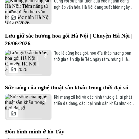
Xe máy
Cùng với sự phát triển của các ngành công
Tuyển sinh
Tin tức
nghiệp văn hóa, Hà Nội đang xuất hiện ngày
Sức khỏe
Kinh nghiệm
càng nhiều không gian sáng tạo góp phần kết
Thị trường
Hướng nghiệp
nối cộng đồng và lan tỏa những giá trị văn
Làng nghề
Y tế
hóa của Thủ đô. Tuy nhiên, các không gian
Thể thao
Đánh giá
sáng tạo đang đối mặt với không ít thách
Lưu giữ sắc hương hoa gói Hà Nội | Chuyện Hà Nội |
Di tích
thức về cơ chế, nguồn lực, mặt bằng hoạt
Dinh dưỡng
Bóng đá
26/06/2026
Giải trí
động cũng như khả năng phát triển bền vững.
Tục lệ dùng hoa gói, hoa đĩa thắp hương ban
Tư vấn sức khỏe
Quần vợt
thờ gia tiên dịp lễ Tết, ngày rằm, mùng 1 là
Tin tức
Đã phát sóng
thói quen tinh tế, in sâu trong tiềm thức và
Golf
trở thành nét văn hóa riêng của người Hà Nội.
Sao
Giữa nhịp sống hiện đại với nhiều loại hoa mới
đẹp mắt, đến nay vẫn có những người âm
Sức sống của nghệ thuật sân khấu trong thời đại số
Điện ảnh
thầm, lặng lẽ lưu giữ lại hương sắc hoa gói
đặc trưng này của mảnh đất Hà thành.
Khi mạng xã hội và các hình thức giải trí phát
Thời trang
triển đa dạng, các loại hình sân khấu như kịch
nói, chèo, tuồng, cải lương từng đứng trước
thách thức lớn trong thu hút khán giả, nhất là
Âm nhạc
giới trẻ. Tuy nhiên, thay vì đứng ngoài dòng
chảy thời đại số, nhiều đơn vị nghệ thuật đã
Đón bình minh ở hồ Tây
chủ động đổi mới cách tiếp cận công chúng