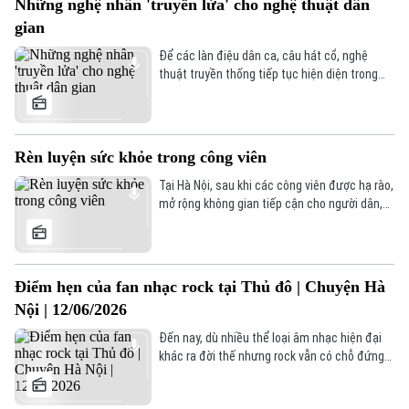
Những nghệ nhân 'truyền lửa' cho nghệ thuật dân
Thủ đô trong 10 năm qua.
gian
Để các làn điệu dân ca, câu hát cổ, nghệ
thuật truyền thống tiếp tục hiện diện trong
đời sống hôm nay, vai trò của các nghệ nhân
vô cùng quan trọng. Bằng tình yêu nghề, trách
nhiệm với văn hóa dân tộc và nhiều năm gắn
Theo dõi Hà Nội On
bó với di sản, họ đã miệt mài gìn giữ, trao
Rèn luyện sức khỏe trong công viên
truyền vốn quý của cha ông, trở thành những
người "truyền lửa" đưa nghệ thuật dân gian
Tại Hà Nội, sau khi các công viên được hạ rào,
đến gần hơn với cộng đồng, đặc biệt là thế hệ
mở rộng không gian tiếp cận cho người dân,
trẻ.
các hoạt động thể dục thể thao ngoài trời
ngày càng trở nên sôi động. Không chỉ là nơi
tập luyện, công viên còn trở thành không gian
cộng đồng giúp mọi người nâng cao sức
Điểm hẹn của fan nhạc rock tại Thủ đô | Chuyện Hà
khỏe, giao lưu và xây dựng lối sống tích cực
Nội | 12/06/2026
giữa nhịp sống đô thị hiện đại.
Đến nay, dù nhiều thể loại âm nhạc hiện đại
khác ra đời thế nhưng rock vẫn có chỗ đứng
đặc biệt trên bản đồ âm nhạc thế giới và
trong lòng những người yêu mến thể loại âm