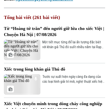
Tổng bài viết (261 bài viết)
Từ “Hoàng tử trăn” đến người giữ lửa cho xiếc Việt |
Chuyện Hà Nội | 07/08/2026
Một tiết mục từng để lại ấn tượng đặc biệt
với khán giả Thủ đô suốt nhiều năm tại Rạp
xiếc Trung ương, đó là “Thạch Sanh đánh trăn
tinh” của NSND Tống Toàn Thắng. Chuyện Hà
Nội hôm nay sẽ cùng gặp gỡ NSND Tống Toàn
Thắng – Giám đốc Liên đoàn Xiếc Việt Nam
Xiếc trong lòng khán giả Thủ đô
để cùng nghe những câu chuyện về hành
trình giữ lửa cho nghệ thuật xiếc của nước
Trước sự xuất hiện ngày càng đa dạng của
nhà.
các loại hình giải trí mới, nghệ thuật xiếc hiện
nay đang phải đối mặt với không ít khó khăn
và thách thức trong việc thu hút khán giả,
đặc biệt là khán giả trẻ. Nhưng với sự đổi mới
trong cách dàn dựng, nội dung và hình thức
Xiếc Việt chuyển mình trong dòng chảy công nghiệp
biểu diễn, xiếc vẫn giữ được sức hút riêng và