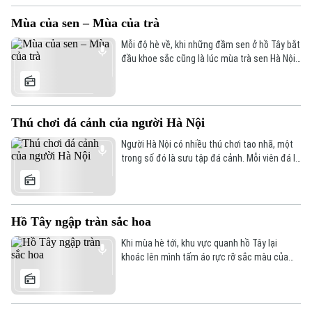
nhạc độc đáo này. Ở Hà Nội, Bụi Rock là một
không gian đặc biệt nơi các fan nhạc rock
Mùa của sen – Mùa của trà
được giao lưu, thể hiện đam mê, hòa nhịp
trong từng giai điệu.
Mỗi độ hè về, khi những đầm sen ở hồ Tây bắt
đầu khoe sắc cũng là lúc mùa trà sen Hà Nội
bước vào thời điểm nhộn nhịp nhất trong
năm. Từ những bông sen còn ngậm sương
sớm, qua bàn tay khéo léo của người làm
nghề, hương sen thanh khiết được ướp vào
Thú chơi đá cảnh của người Hà Nội
từng cánh trà, tạo nên một thức quà tinh tế
đã trở thành nét văn hóa đặc trưng của người
Người Hà Nội có nhiều thú chơi tao nhã, một
Hà Nội.
trong số đó là sưu tập đá cảnh. Mỗi viên đá là
một tác phẩm được tạo tác bởi thời gian,
mang những đường nét, màu sắc và câu
chuyện riêng. Đến nay, thú chơi đá cảnh vẫn
được nhiều người yêu thích như một cách để
Hồ Tây ngập tràn sắc hoa
tìm về sự thư thái, cân bằng giữa nhịp sống
đô thị hiện đại.
Khi mùa hè tới, khu vực quanh hồ Tây lại
khoác lên mình tấm áo rực rỡ sắc màu của
các loài hoa đang vào mùa nở rộ. Tất cả đã
tạo nên một bức tranh thiên nhiên đầy sức
sống, thu hút người dân và du khách đến