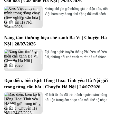
văn hóa | Góc nhìn Hà Nội | 29/07/2026
có một lượng khán giả yêu mến, đặc biệt là
Xu hướng
khán giả tại Hà Nội.
Không chỉ gìn giữ những giá trị đặc sắc, xiếc
Việt hôm nay đang chủ động đổi mới cách
dàn dựng, ứng dụng công nghệ và khai thác
chất liệu văn hóa dân tộc để tạo nên những
sản phẩm có khả năng cạnh tranh, lan tỏa
hình ảnh Việt Nam trong thời đại số.
Nâng tầm thương hiệu chè xanh Ba Vì | Chuyện Hà
Nội | 28/07/2026
Tại làng nghề truyền thống Phú Yên, xã Yên
Bài, những đồi chè xanh mướt đã trở thành
một phần của cảnh quan và đời sống nơi đây.
Từ những búp chè được người dân chăm sóc,
thu hái và chế biến theo phương pháp truyền
thống, nhiều sản phẩm chè mang hương vị
Đạo diễn, biên kịch Hồng Hoa: Tình yêu Hà Nội gửi
riêng của vùng đất Ba Vì đã đến với người tiêu
trong từng câu hát | Chuyện Hà Nội | 24/07/2026
dùng.
Hà Nội từ lâu đã trở thành nguồn cảm hứng
bất tận trong âm nhạc của mỗi thế hệ nhạc
sĩ, nghệ sĩ. Có người viết về những con phố
thân quen, có người tìm cảm hứng từ những