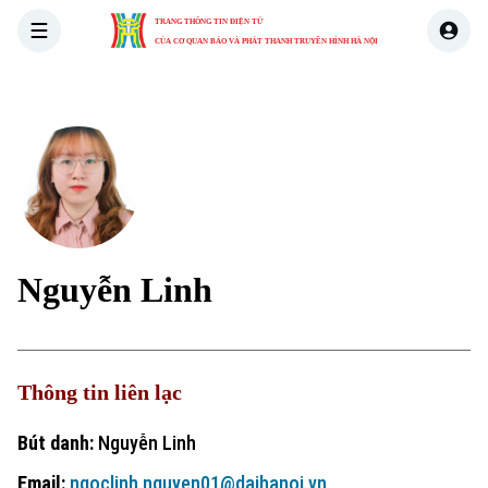
TRANG THÔNG TIN ĐIỆN TỬ
CỦA CƠ QUAN BÁO VÀ PHÁT THANH TRUYỀN HÌNH HÀ NỘI
THỜI SỰ
HÀ NỘI
THẾ GIỚI
KINH TẾ
NHÀ ĐẤT
Nguyễn Linh
Thông tin liên lạc
Bút danh:
Nguyễn Linh
Email:
ngoclinh.nguyen01@daihanoi.vn