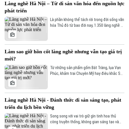
tham quan, lưu giữ những khoảnh khắc đẹp
Làng nghề Hà Nội – Từ di sản văn hóa đến nguồn lực
của mùa hè Hà Nội.
phát triển
Là phần không thể tách rời trong đời sống văn
hóa Thủ đô từ bao đời nay, 1.350 làng nghề và
làng có nghề của Hà Nội (gồm 337 làng được
công nhận) là di sản văn hóa, nguồn tài
Liên hệ đường dây nóng (bấm để gọi)
nguyên đặc biệt ít nơi có được, đồng thời là
nguồn lực phát triển kinh tế - du lịch chứa
Tòa soạn
Tòa soạn
Làm sao giữ hồn cốt làng nghề nhưng vẫn tạo giá trị
đựng câu chuyện riêng về lịch sử, kỹ năng lao
0865.116.699 (hotline)
0865.116.699
mới?
động qua nhiều thế hệ.
Từ những sản phẩm gốm Bát Tràng, lụa Vạn
Phúc, khảm trai Chuyên Mỹ hay điêu khắc Sơn
Đồng, mỗi làng nghề đều mang trong mình
câu chuyện về lịch sử, văn hóa và sức sáng
tạo của nhiều thế hệ người Hà Nội.
Làng nghề Hà Nội - Đánh thức di sản sáng tạo, phát
triển du lịch bền vững
Song song với vai trò giữ gìn tinh hoa thủ
công truyền thống, không gian sáng tạo và
điểm đến du lịch, đóng góp cho kinh tế cùng