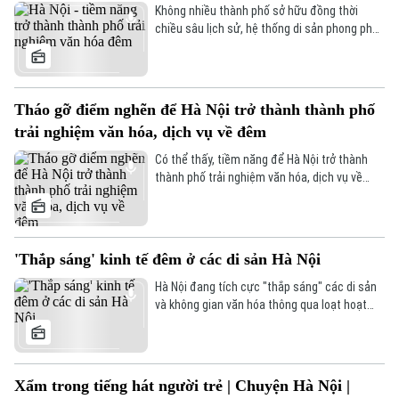
gần hơn với công chúng đương đại.
Không nhiều thành phố sở hữu đồng thời
chiều sâu lịch sử, hệ thống di sản phong phú,
đời sống văn hóa đa dạng và nhịp sống đêm
giàu bản sắc như Hà Nội. Khi thành phố lên
đèn, Hà Nội bước vào một nhịp sống khác,
sâu lắng nhưng cũng đầy sức sống.
Tháo gỡ điểm nghẽn để Hà Nội trở thành thành phố
trải nghiệm văn hóa, dịch vụ về đêm
Có thể thấy, tiềm năng để Hà Nội trở thành
thành phố trải nghiệm văn hóa, dịch vụ về
đêm còn rất lớn. Tuy nhiên, vẫn còn tồn tại
những hạn chế, điểm nghẽn cần tháo gỡ. Vậy
làm thế nào để giải quyết vấn đề này?
'Thắp sáng' kinh tế đêm ở các di sản Hà Nội
Hà Nội đang tích cực "thắp sáng" các di sản
và không gian văn hóa thông qua loạt hoạt
động trải nghiệm, biểu diễn nghệ thuật đặc
sắc về đêm. Việc đa dạng hóa sản phẩm du
lịch đêm không chỉ làm phong phú đời sống
tinh thần mà còn mở ra hướng phát triển kinh
Xẩm trong tiếng hát người trẻ | Chuyện Hà Nội |
tế mới, giúp các giá trị lịch sử, văn hóa truyền