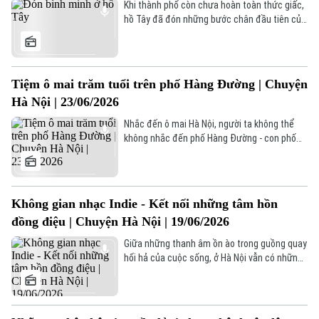
từ nội dung vở diễn, dàn dựng tác phẩm đến
Khi thành phố còn chưa hoàn toàn thức giấc,
phương thức quảng bá.
hồ Tây đã đón những bước chân đầu tiên của
một ngày mới. Trong làn gió mát lành và ánh
bình minh, người dân Thủ đô tìm đến đây để
tập thể dục, đạp xe, chạy bộ hay đơn giản là
tận hưởng những khoảnh khắc yên bình hiếm
Tiệm ô mai trăm tuổi trên phố Hàng Đường | Chuyện
có giữa nhịp sống đô thị.
Hà Nội | 23/06/2026
Nhắc đến ô mai Hà Nội, người ta không thể
không nhắc đến phố Hàng Đường - con phố
gắn liền với thức quà thanh tao này suốt bao
thế hệ. Tại số 15 Hàng Đường, cửa hàng ô
mai Toàn Thịnh được thành lập từ năm 1924
vẫn bền bỉ lưu giữ hương vị truyền thống, trở
Không gian nhạc Indie - Kết nối những tâm hồn
thành một trong những địa chỉ ô mai lâu đời
đồng điệu | Chuyện Hà Nội | 19/06/2026
và nổi tiếng nhất của Thủ đô.
Giữa những thanh âm ồn ào trong guồng quay
hối hả của cuộc sống, ở Hà Nội vẫn có những
không gian nhỏ nơi âm nhạc trở thành sợi dây
kết nối những tâm hồn đồng điệu. Một trong
số đó là Kofi – điểm hẹn quen thuộc của
những người yêu thích dòng nhạc Indie tại