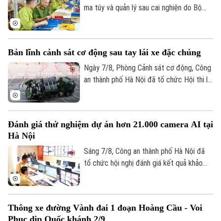
trên địa bàn Thủ đô.
ma túy và quản lý sau cai nghiện do Bộ
Công an tiếp nhận thực hiện trong hơn
một năm qua đã từng bước đi vào nền
nếp và đạt được nhiều kết quả tích cực.
Bản lĩnh cảnh sát cơ động sau tay lái xe đặc chủng
Ngày 7/8, Phòng Cảnh sát cơ động, Công
an thành phố Hà Nội đã tổ chức Hội thi lái
xe giỏi thực hành kỹ chiến thuật trên
phương tiện đặc chủng. Đây là sân chơi
để những tay lái thép thể hiện bản lĩnh, kỹ
Đánh giá thử nghiệm dự án hơn 21.000 camera AI tại
năng xử lý tình huống phức tạp, khẳng
Hà Nội
định sức mạnh cơ động, sẵn sàng chiến
đấu.
Sáng 7/8, Công an thành phố Hà Nội đã
tổ chức hội nghị đánh giá kết quả khảo
sát và thử nghiệm hệ thống hơn 21.000
camera AI. Trung tướng Nguyễn Thanh
Tùng, Ủy viên Ban Thường vụ Thành ủy,
Thông xe đường Vành đai 1 đoạn Hoàng Cầu - Voi
Giám đốc Công an thành phố yêu cầu dự
Phục dịp Quốc khánh 2/9