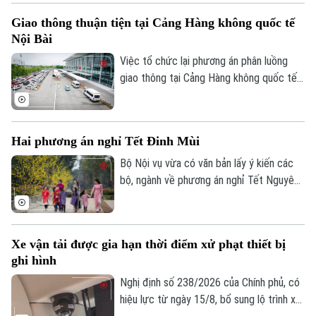
Liêm nhanh chóng hoàn thành toàn bộ
Giao thông thuận tiện tại Cảng Hàng không quốc tế
công tác giải phóng mặt bằng, phấn đấu
Nội Bài
thông xe Dự án xây dựng tuyến đường nối
từ đường Phạm Hùng đến đường Lê Đức
Việc tổ chức lại phương án phân luồng
Thọ trước ngày 30/11/2026.
giao thông tại Cảng Hàng không quốc tế
Nội Bài đang nhận được sự quan tâm của
đông đảo người dân, doanh nghiệp vận tải
và hành khách. Với những điều chỉnh đồng
Hai phương án nghỉ Tết Đinh Mùi
bộ tại ga Nội địa T1 và ga Quốc tế T2,
phương án mới được kỳ vọng giải quyết
Bộ Nội vụ vừa có văn bản lấy ý kiến các
tình trạng ùn tắc đã tồn tại trong thời
bộ, ngành về phương án nghỉ Tết Nguyên
gian dài, đồng thời nâng cao hiệu quả khai
đán Đinh Mùi 2027. Theo đó, cơ quan
thác, bảo đảm an ninh, an toàn hàng
soạn thảo đề xuất hai phương án nghỉ Tết,
không.
với thời gian nghỉ liên tục lần lượt là 7
Xe vận tải được gia hạn thời điểm xử phạt thiết bị
ngày hoặc 10 ngày.
ghi hình
Nghị định số 238/2026 của Chính phủ, có
hiệu lực từ ngày 15/8, bổ sung lộ trình xử