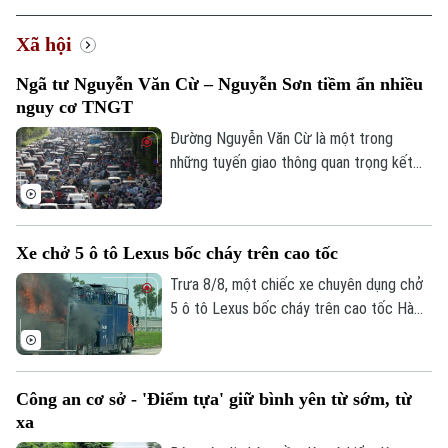
Xã hội
Ngã tư Nguyễn Văn Cừ – Nguyễn Sơn tiềm ẩn nhiều
nguy cơ TNGT
Đường Nguyễn Văn Cừ là một trong
những tuyến giao thông quan trọng kết
nối khu vực trung tâm Thủ đô với các
phường phía Đông Hà Nội. Tuyến đường
có mặt cắt khá rộng, tuy nhiên, trước tình
Xe chở 5 ô tô Lexus bốc cháy trên cao tốc
trạng dừng đỗ xe trái quy định trên tuyến
đường này đã khiến cho lòng đường bị
Trưa 8/8, một chiếc xe chuyên dụng chở
thu hẹp, tiềm ẩn nhiều nguy cơ mất an
5 ô tô Lexus bốc cháy trên cao tốc Hà
toàn giao thông.
Nội - Hải Phòng, khiến ít nhất 3 chiếc bị
lửa thiêu rụi. Rất may vụ việc đã không
gây thiệt hại về người.
Công an cơ sở - 'Điểm tựa' giữ bình yên từ sớm, từ
xa