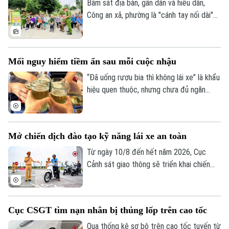
Bám sát địa bàn, gần dân và hiểu dân,
Công an xã, phường là "cánh tay nối dài"
giúp Công an Thủ đô giải quyết hiệu quả
các vấn đề an ninh trật tự ngay từ cơ sở,
dập tắt rủi ro phát sinh ngay từ thời điểm
Mối nguy hiểm tiềm ẩn sau mỗi cuộc nhậu
manh nha.
“Đã uống rượu bia thì không lái xe” là khẩu
hiệu quen thuộc, nhưng chưa đủ ngăn
nhiều người cầm lái sau khi sử dụng chất
có cồn. Chỉ một chút chủ quan, khả năng
làm chủ phương tiện suy giảm đáng kể,
Chuyên mục
Mở chiến dịch đào tạo kỹ năng lái xe an toàn
mở đường cho những hậu quả giao thông
đáng tiếc.
Từ ngày 10/8 đến hết năm 2026, Cục
Thời sự
Cảnh sát giao thông sẽ triển khai chiến
dịch đào tạo kỹ năng lái xe an toàn trên
Hà Nội
Hà Nội
phạm vi toàn quốc. Nội dung đào tạo tập
trung vào các kỹ năng cơ bản về quy tắc
Chính trị
Cục CSGT tìm nạn nhân bị thủng lốp trên cao tốc
Nhịp sống Hà Nội
Thế giới
tham gia giao thông và kỹ năng phòng
ngừa tai nạn.
Qua thống kê sơ bộ trên cao tốc tuyến từ
Xã hội