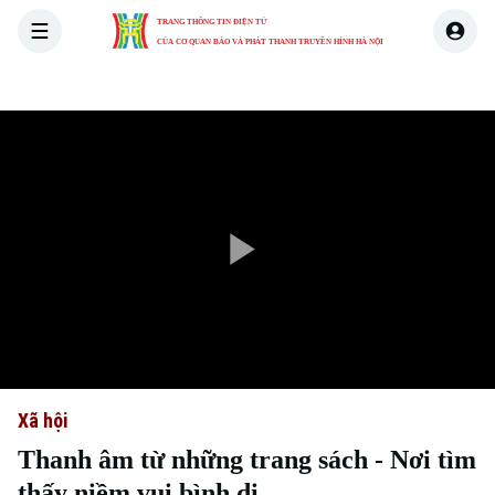
TRANG THÔNG TIN ĐIỆN TỬ
CỦA CƠ QUAN BÁO VÀ PHÁT THANH TRUYỀN HÌNH HÀ NỘI
THỜI SỰ
HÀ NỘI
THẾ GIỚI
KINH TẾ
NHÀ ĐẤT
Play
Video
Xã hội
Thanh âm từ những trang sách - Nơi tìm
thấy niềm vui bình dị