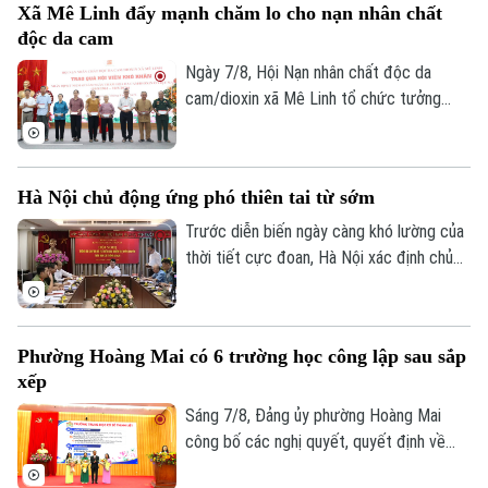
Xã Mê Linh đẩy mạnh chăm lo cho nạn nhân chất
độc da cam
Ngày 7/8, Hội Nạn nhân chất độc da
cam/dioxin xã Mê Linh tổ chức tưởng
niệm 65 năm Ngày Thảm họa da cam ở
Việt Nam (10/8/1961 – 10/8/2026).
Hà Nội chủ động ứng phó thiên tai từ sớm
Trước diễn biến ngày càng khó lường của
thời tiết cực đoan, Hà Nội xác định chủ
động phòng ngừa, chuẩn bị lực lượng và
sẵn sàng ứng phó là yêu cầu xuyên suốt
trong công tác phòng, chống thiên tai và
Phường Hoàng Mai có 6 trường học công lập sau sắp
tìm kiếm cứu nạn.
xếp
Sáng 7/8, Đảng ủy phường Hoàng Mai
công bố các nghị quyết, quyết định về
sắp xếp, tổ chức lại các cơ sở giáo dục