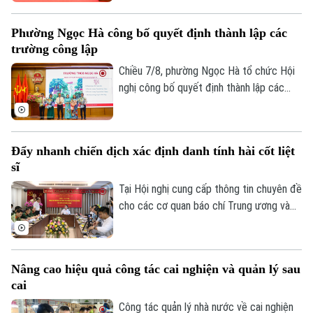
công lập và thành lập tổ chức cơ sở Đảng
tại các đơn vị này. Với 9 trường thuộc
Phường Ngọc Hà công bố quyết định thành lập các
diện sắp xếp được tổ chức lại thành bốn
trường công lập
trường, phường Hoàng Mai đã đạt tỷ lệ
giảm 55%, vượt yêu cầu Ủy ban nhân dân
Chiều 7/8, phường Ngọc Hà tổ chức Hội
Theo dõi Hà Nội On
thành phố Hà Nội đề ra.
nghị công bố quyết định thành lập các
trường mầm non, tiểu học, THCS công lập
và công tác sắp xếp cán bộ trên địa bàn
phường.
Đẩy nhanh chiến dịch xác định danh tính hài cốt liệt
sĩ
Tại Hội nghị cung cấp thông tin chuyên đề
cho các cơ quan báo chí Trung ương và
thành phố do Ban Tuyên giáo và Dân vận
Thành ủy tổ chức sáng 7/8, đại diện Bộ
Tư lệnh Thủ đô Hà Nội và Sở Nội vụ đã
Nâng cao hiệu quả công tác cai nghiện và quản lý sau
thông tin về kết quả triển khai Chiến dịch
cai
"500 ngày đêm đẩy mạnh tìm kiếm, quy
tập và xác định danh tính hài cốt liệt sĩ"
Công tác quản lý nhà nước về cai nghiện