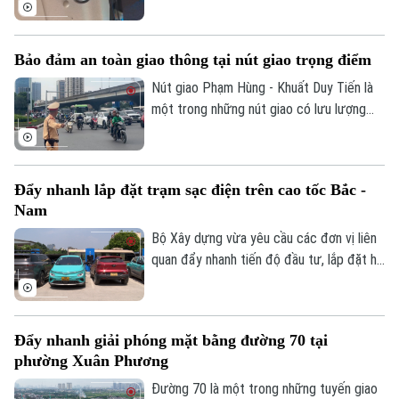
phạt đối với các vi phạm liên quan đến
thiết bị ghi nhận hình ảnh trên xe kinh
doanh vận tải. Theo đó, doanh nghiệp và
Bảo đảm an toàn giao thông tại nút giao trọng điểm
chủ phương tiện sẽ có thêm thời gian
chuẩn bị trước khi các quy định xử phạt
Nút giao Phạm Hùng - Khuất Duy Tiến là
chính thức được áp dụng.
một trong những nút giao có lưu lượng
phương tiện lớn nhất khu vực cửa ngõ
phía Tây của Thủ đô. Cơ quan Báo và Phát
thanh, Truyền hình Hà Nội sẽ cập nhật
Đẩy nhanh lắp đặt trạm sạc điện trên cao tốc Bắc -
thông tin chi tiết về tình hình và công tác
Nam
phân luồng đảm bảo an toàn giao thông
tại đây.
Bộ Xây dựng vừa yêu cầu các đơn vị liên
quan đẩy nhanh tiến độ đầu tư, lắp đặt hệ
thống trạm sạc xe điện tại các trạm dừng
nghỉ trên tuyến cao tốc Bắc - Nam phía
Đông, đáp ứng nhu cầu sử dụng phương
Đẩy nhanh giải phóng mặt bằng đường 70 tại
tiện điện đang ngày càng gia tăng.
phường Xuân Phương
Bản quyền thuộc về Cơ quan Báo và Phát thanh Truyền hình Hà Nội Giấy
phép số: Số 63/GP-TTDT, cấp ngày 10/05/2023
Đường 70 là một trong những tuyến giao