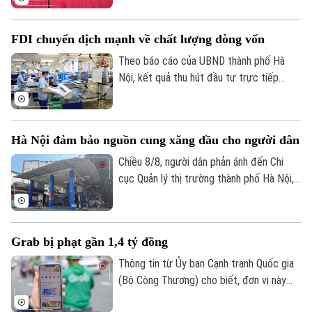
là động lực góp phần vào mục tiêu tăng
trưởng hai con số của Thủ đô. Tại xã Đa
FDI chuyển dịch mạnh về chất lượng dòng vốn
Phúc, người đứng đầu chính quyền địa
phương đã trực tiếp đứng phiên
Theo báo cáo của UBND thành phố Hà
livestream bán nông sản, vừa hỗ trợ tiêu
Nội, kết quả thu hút đầu tư trực tiếp
thụ sản phẩm, vừa lan tỏa tinh thần
nước ngoài (FDI) trong 7 tháng năm 2026
chuyển đổi số đến người dân.
đã phản ánh sự chuyển dịch mạnh mẽ về
chất lượng dòng vốn theo hướng công
Hà Nội đảm bảo nguồn cung xăng dầu cho người dân
nghệ cao và đổi mới sáng tạo.
Chiều 8/8, người dân phản ánh đến Chi
cục Quản lý thị trường thành phố Hà Nội,
Sở Công Thương Hà Nội việc Cửa hàng
xăng dầu 386, tại số 7 đường Phạm Văn
Đồng, phường Xuân Đỉnh, có thời điểm
Grab bị phạt gần 1,4 tỷ đồng
không bán xăng, chỉ bán dầu.
Thông tin từ Ủy ban Cạnh tranh Quốc gia
(Bộ Công Thương) cho biết, đơn vị này
vừa ban hành quyết định xử phạt vi phạm