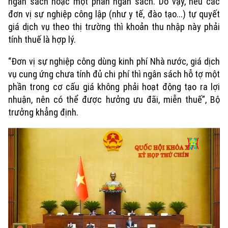
ngân sách hoặc một phần ngân sách. Do vậy, nếu các
Tin tức
Nhà đất
Công nghệ
đơn vị sự nghiệp công lập (như y tế, đào tạo...) tự quyết
Ẩm thực
Hồ sơ
giá dịch vụ theo thị trường thì khoản thu nhập này phải
Cafe sáng
Tin tức
Tàu và Xe
tính thuế là hợp lý.
Người Việt 4 phương
Tài chính Ngân hàng
Đầu tư
“Đơn vị sự nghiệp công dùng kinh phí Nhà nước, giá dịch
Ô tô
Giáo dục
Doanh nghiệp
vụ cung ứng chưa tính đủ chi phí thì ngân sách hỗ tợ một
Căn hộ
Tàu
phần trong cơ cấu giá không phải hoạt động tạo ra lợi
Tin tức
Văn hóa
nhuận, nên có thể được hưởng ưu đãi, miễn thuế”, Bộ
Đất đai
Xe máy
trưởng khẳng định.
Tuyển sinh
Tin tức
Sức khỏe
Kinh nghiệm
Thị trường
Hướng nghiệp
Làng nghề
Y tế
Thể thao
Đánh giá
Di tích
Dinh dưỡng
Bóng đá
Giải trí
Tư vấn sức khỏe
Quần vợt
Tin tức
Đã phát sóng
Golf