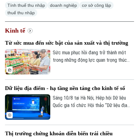
Theo dõi Hà Nội On
Tính thuế thu nhập
doanh nghiệp
cơ sở công lập
thuế thu nhập
Kinh tế
Từ sức mua đến sức bật của sản xuất và thị trường
Sức mua phục hồi đang trở thành một
trong những động lực quan trọng thúc
đẩy thương mại, sản xuất và tăng trưởng
kinh tế Hà Nội. Cùng với các chương trình
kích cầu, sự gia tăng lượng khách du lịch
Dữ liệu địa điểm - hạ tầng nền tảng cho kinh tế số
và những thay đổi trong nhu cầu tiêu dùng
đang mở ra thêm dư địa cho thị trường
Sáng 10/8 tại Hà Nội, Hiệp hội Dữ liệu
bán lẻ.
Quốc gia tổ chức Hội thảo “Dữ liệu địa
điểm - Kinh nghiệm quốc tế và bài học
cho Việt Nam”. Đây là sự kiện mở đầu
Chuỗi Đối thoại về Hạ tầng dữ liệu chiến
Thị trường chứng khoán diễn biến trái chiều
lược của Việt Nam, trong bối cảnh Việt