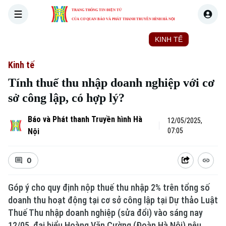
TRANG THÔNG TIN ĐIỆN TỬ
CỦA CƠ QUAN BÁO VÀ PHÁT THANH TRUYỀN HÌNH HÀ NỘI
THỜI SỰ
HÀ NỘI
THẾ GIỚI
KINH TẾ
NHÀ ĐẤT
Kinh tế
Tính thuế thu nhập doanh nghiệp với cơ
sở công lập, có hợp lý?
Báo và Phát thanh Truyền hình Hà
12/05/2025,
Nội
07:05
0
Góp ý cho quy định nộp thuế thu nhập 2% trên tổng số
doanh thu hoạt động tại cơ sở công lập tại Dự thảo Luật
Thuế Thu nhập doanh nghiệp (sửa đổi) vào sáng nay
12/05, đại biểu Hoàng Văn Cường (Đoàn Hà Nội) nêu