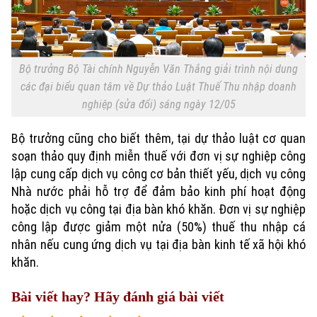
Sao
Điện ảnh
Thời trang
Bộ trưởng Bộ Tài chính Nguyễn Văn Thắng giải trình nội dung
các đại biểu quan tâm về Dự thảo Luật Thuế Thu nhập doanh
Âm nhạc
nghiệp (sửa đổi) sáng ngày 12/05
Bộ trưởng cũng cho biết thêm, tại dự thảo luật cơ quan
soạn thảo quy định miễn thuế với đơn vị sự nghiệp công
lập cung cấp dịch vụ công cơ bản thiết yếu, dịch vụ công
Nhà nước phải hỗ trợ để đảm bảo kinh phí hoạt động
hoặc dịch vụ công tại địa bàn khó khăn. Đơn vị sự nghiệp
công lập được giảm một nửa (50%) thuế thu nhập cá
nhân nếu cung ứng dịch vụ tại địa bàn kinh tế xã hội khó
khăn.
Bài viết hay? Hãy đánh giá bài viết