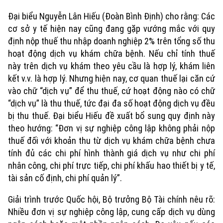
Đại biểu Nguyễn Lân Hiếu (Đoàn Bình Định) cho rằng: Các
cơ sở y tế hiện nay cũng đang gặp vướng mắc với quy
định nộp thuế thu nhập doanh nghiệp 2% trên tổng số thu
hoạt động dịch vụ khám chữa bệnh. Nếu chỉ tính thuế
này trên dịch vụ khám theo yêu cầu là hợp lý, khám liên
kết v.v. là hợp lý. Nhưng hiện nay, cơ quan thuế lại căn cứ
vào chữ “dịch vụ” để thu thuế, cứ hoạt động nào có chữ
Chuyên mục
“dịch vụ” là thu thuế, tức đại đa số hoạt động dịch vụ đều
Thời sự
bị thu thuế. Đại biểu Hiếu đề xuất bổ sung quy định này
theo hướng: “Đơn vị sự nghiệp công lập không phải nộp
thuế đối với khoản thu từ dịch vụ khám chữa bệnh chưa
Hà Nội
Hà Nội
tính đủ các chi phí hình thành giá dịch vụ như chi phí
Chính trị
nhân công, chi phí trực tiếp, chi phí khấu hao thiết bị y tế,
Nhịp sống Hà Nội
Thế giới
tài sản cố định, chi phí quản lý”.
Xã hội
Người Hà Nội
Tin tức
Giải trình trước Quốc hội, Bộ trưởng Bộ Tài chính nêu rõ:
Kinh tế
An ninh trật tự
Nhiều đơn vị sự nghiệp công lập, cung cấp dịch vụ dùng
Khoảnh khắc Hà Nội
Quân sự