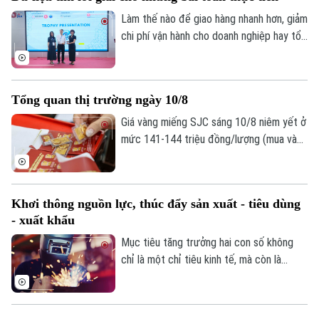
Làm thế nào để giao hàng nhanh hơn, giảm
chi phí vận hành cho doanh nghiệp hay tổ
chức lịch khám tại bệnh viện hiệu quả
hơn? Đằng sau những bài toán thực tế ấy
Liên hệ đường dây nóng (bấm để gọi)
là các phương pháp tối ưu hóa, mô hình
Tổng quan thị trường ngày 10/8
Tòa soạn
Tòa soạn
hóa và phân tích dữ liệu, giúp tìm ra
phương án phù hợp nhất trong rất nhiều
Giá vàng miếng SJC sáng 10/8 niêm yết ở
0865.116.699 (hotline)
0865.116.699
khả năng khác nhau.
mức 141-144 triệu đồng/lượng (mua vào
- bán ra), duy trì ổn định ở cả chiều mua
và chiều bán so với hôm qua.
Khơi thông nguồn lực, thúc đẩy sản xuất - tiêu dùng
- xuất khẩu
Mục tiêu tăng trưởng hai con số không
chỉ là một chỉ tiêu kinh tế, mà còn là
thước đo năng lực điều hành, sức chống
chịu của doanh nghiệp và hiệu quả của
các chính sách phát triển. Để hiện thực