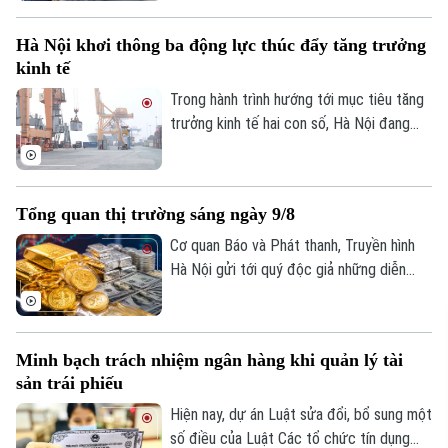
hành chính Công ty TNHH Grab với tổng
số tiền 1,36 tỷ đồng, do 6 hành vi vi phạm
Hà Nội khơi thông ba động lực thúc đẩy tăng trưởng
quy định về bảo vệ quyền lợi người tiêu
kinh tế
dùng.
Trong hành trình hướng tới mục tiêu tăng
trưởng kinh tế hai con số, Hà Nội đang
đứng trước yêu cầu phát huy đồng thời
nhiều động lực, thay vì phụ thuộc vào một
lĩnh vực riêng lẻ. Trong đó, sản xuất, tiêu
Tổng quan thị trường sáng ngày 9/8
dùng và xuất khẩu được xác định là ba trụ
cột có mối liên hệ chặt chẽ, bổ trợ và
Cơ quan Báo và Phát thanh, Truyền hình
thúc đẩy lẫn nhau.
Hà Nội gửi tới quý độc giả những diễn
biến mới nhất của thị trường sáng nay
(9/8) với thông tin về giá vàng và tỷ giá
ngoại tệ.
Minh bạch trách nhiệm ngân hàng khi quản lý tài
sản trái phiếu
Hiện nay, dự án Luật sửa đổi, bổ sung một
số điều của Luật Các tổ chức tín dụng