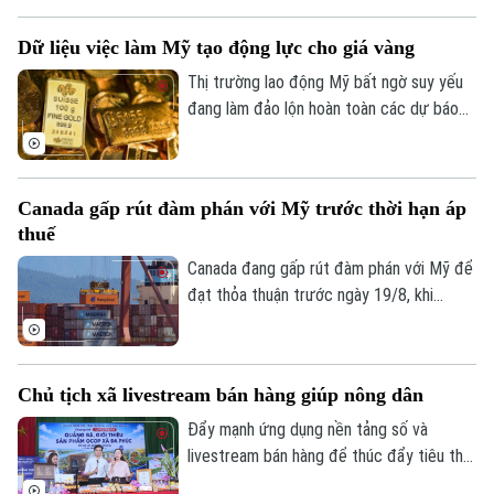
pháp phối hợp kiểm soát giá, bình ổn thị
trường, kiểm soát lạm phát.
Dữ liệu việc làm Mỹ tạo động lực cho giá vàng
Thị trường lao động Mỹ bất ngờ suy yếu
đang làm đảo lộn hoàn toàn các dự báo
về chính sách tiền tệ của Cục Dự trữ Liên
bang (Fed). Diễn biến này ngay lập tức trở
thành chất xúc tác mạnh mẽ, tiếp thêm
Canada gấp rút đàm phán với Mỹ trước thời hạn áp
động lực tăng trưởng mới cho giá vàng
thuế
toàn cầu.
Bản quyền thuộc về Cơ quan Báo và Phát thanh Truyền hình Hà Nội Giấy
Canada đang gấp rút đàm phán với Mỹ để
phép số: Số 63/GP-TTDT, cấp ngày 10/05/2023
đạt thỏa thuận trước ngày 19/8, khi
TRANG THÔNG TIN ĐIỆN TỬ
Washington đe dọa áp thuế 50% đối với
gần 20 tỷ USD hàng hóa Canada. Ottawa
CỦA CƠ QUAN BÁO VÀ PHÁT THANH TRUYỀN HÌNH HÀ NỘI
tuyên bố sẵn sàng nhượng bộ một số vấn
Số 3-5 Huỳnh Thúc Kháng-Phường Láng-Hà Nội
Chủ tịch xã livestream bán hàng giúp nông dân
đề để đổi lấy việc Mỹ giảm thuế.
Đẩy mạnh ứng dụng nền tảng số và
Giám đốc: NGUYỄN THANH LIÊM
livestream bán hàng để thúc đẩy tiêu thụ
Phó Giám đốc: Nguyễn Kim Khiêm, Nguyễn Minh Đức, Nguyễn Thành Lợi
sản phẩm OCOP đang được Hà Nội xem