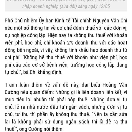
nhập doanh nghiệp (sửa đổi) sáng ngày 12/05
Phó Chủ nhiệm Ủy ban Kinh tế Tài chính Nguyễn Vân Chi
nêu một số thông tin về cơ chế đánh thuế với các đơn vị,
sự nghiệp công lập. Hiện nay ta không thu thuế với khoản
viện phí, học phí, chỉ khoán 2% doanh thu với các hoạt
động bên ngoài, vì vậy, không tính khấu hao doanh thu từ
chi phí. “Không hề thu thuế với khoản như viện phí, học
phí của các cơ sở bệnh viện, trường học công lập đang
tự chủ.”, bà Chi khẳng định.
Tranh luận thêm về vấn đề này, đại biểu Hoàng Văn
Cường nêu quan điểm: Những gì là liên doanh liên kết, vì
mục tiêu lợi nhuận thì phải nộp thuế. Những đơn vị tự
chủ, lẽ ra nhà nước đầu tư ngân sách, nhưng đơn vị tự
chủ, tự thu thì phần ấy không thu thuế. “Nên ta cần sửa
lại là không phải sử dụng ngân sách thì là đè ra thu
thuế.”, ông Cường nói thêm.