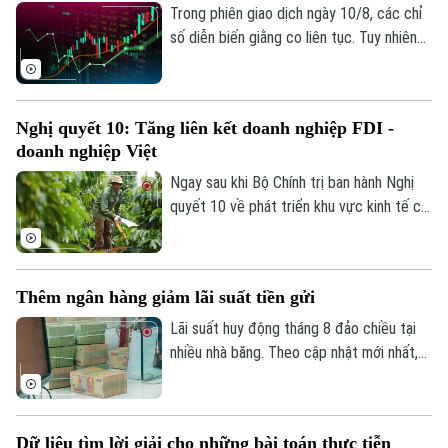
Nam đang triển khai Luật Dữ liệu, xây
Trong phiên giao dịch ngày 10/8, các chỉ
dựng hạ tầng dữ liệu quốc gia và từng
số diễn biến giằng co liên tục. Tuy nhiên
bước hình thành ngành công nghiệp dữ
về kết phiên, khi VN-Index giữ được sắc
liệu.
xanh thì HNX-Index đã có phần kém tích
cực hơn.
Nghị quyết 10: Tăng liên kết doanh nghiệp FDI -
doanh nghiệp Việt
Ngay sau khi Bộ Chính trị ban hành Nghị
quyết 10 về phát triển khu vực kinh tế có
vốn đầu tư nước ngoài, nhiều doanh
nghiệp FDI đã bày tỏ sự đồng tình với
định hướng nâng cao chất lượng dòng
Thêm ngân hàng giảm lãi suất tiền gửi
vốn, tăng chuyển giao công nghệ, đào tạo
nhân lực và thúc đẩy doanh nghiệp trong
Lãi suất huy động tháng 8 đảo chiều tại
tham gia sâu hơn vào chuỗi giá trị toàn
nhiều nhà băng. Theo cập nhật mới nhất,
cầu.
VPBank và SeABank là 2 ngân hàng dẫn
đầu xu hướng điều chỉnh hạ lãi suất huy
động ở tất cả các kỳ hạn.
Dữ liệu tìm lời giải cho những bài toán thực tiễn