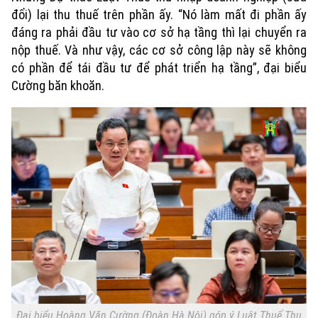
đổi) lại thu thuế trên phần ấy. “Nó làm mất đi phần ấy
đáng ra phải đầu tư vào cơ sở hạ tầng thì lại chuyển ra
nộp thuế. Và như vậy, các cơ sở công lập này sẽ không
có phần để tái đầu tư để phát triển hạ tầng”, đại biểu
Cường băn khoăn.
Xu hướng
Đại biểu Hoàng Văn Cường (Đoàn Hà Nội) góp ý Luật Thuế Thu