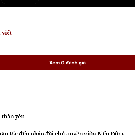
e
Current
Duration
Time
 viết
Xem 0 đánh giá
 thân yêu
hần tốc đến pháo đài chủ quyền giữa Biển Đông