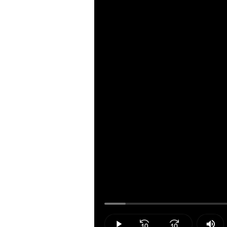
Loaded
:
4.51%