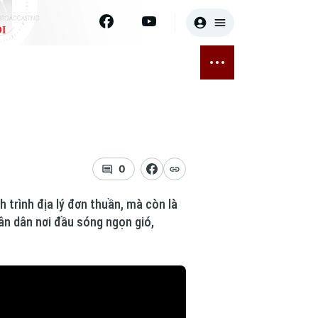
I
E
THỂ THAO
GIẢI TRÍ
ĐÃ PHÁT SÓNG
Bóng đá
Tin tức
ỡng
Quần vợt
Sao
sức khỏe
Golf
Điện ảnh
0
Thời trang
 trình địa lý đơn thuần, mà còn là
hân dân nơi đầu sóng ngọn gió,
Âm nhạc