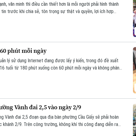
, văn minh thì điều cần thiết hơn là mỗi người phải hình thành
in trước khi chia sẻ, tôn trọng sự thật và quyền, lợi ích hợp
những nguyên tắc ấy trở thành thói quen trong đời sống số, đặc
g mạng xã hội nhiều nhất hiện nay?
i 60 phút mỗi ngày
ản lý sử dụng Internet đang được lấy ý kiến, trong đó đề xuất
i 16 tuổi từ 180 phút xuống còn 60 phút mỗi ngày và không phân
thời gian chỉ được phép là 60 phút.
ường Vành đai 2,5 vào ngày 2/9
g Vành đai 2,5 đoạn qua địa bàn phường Cầu Giấy sẽ phải hoàn
c khánh 2/9. Trên công trường, không khí thi công đang diễn ra
t lượng công trình cũng như tiến độ thành phố đã đề ra.