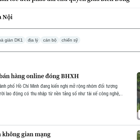
à Nội
hà giàn DK1
địa lý
cán bộ
chiến sỹ
ệ bán hàng online đóng BHXH
hành phố Hồ Chí Minh đang kiến nghị mở rộng nhóm đối tượng
ười lao động có thu nhập từ nền tảng số như tài xế công nghệ,
 trên các sàn thương mại điện tử.
n không gian mạng