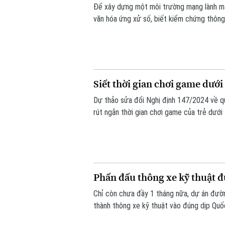
Để xây dựng một môi trường mạng lành mạnh
văn hóa ứng xử số, biết kiểm chứng thông t
pháp của người khác. Vậy làm thế nào để 
biệt đối với thế hệ trẻ - lực lượng sử dụn
Siết thời gian chơi game dướ
Dự thảo sửa đổi Nghị định 147/2024 về qu
rút ngắn thời gian chơi game của trẻ dướ
biệt chơi một game hay nhiều game, tổng 
Phấn đấu thông xe kỹ thuật đ
Chỉ còn chưa đầy 1 tháng nữa, dự án đườn
thành thông xe kỹ thuật vào đúng dịp Quố
vô cùng khẩn trương, đảm bảo yêu cầu chấ