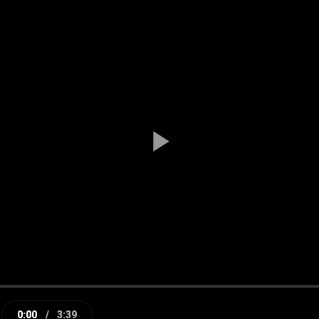
Play
Video
0:00
/
3:39