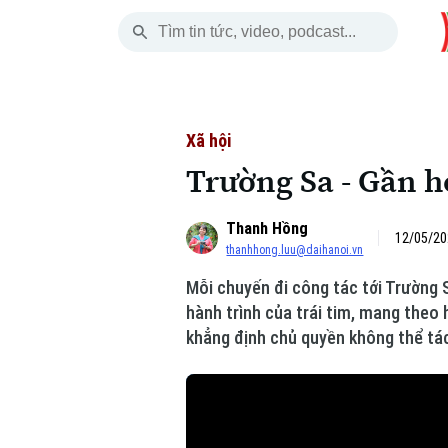
Thứ Bảy
THỜI SỰ
HÀ NỘI
THẾ GIỚI
08 Tháng 08, 2026
Hà Nội
Nhịp sống Hà Nộ
Tin tức
Xã hội
Trường Sa - Gần h
Chính trị
Người Hà Nội
Quân s
Thanh Hồng
Xã hội
Khoảnh khắc Hà 
Hồ sơ
12/05/20
thanhhong.luu@daihanoi.vn
An ninh trật tự
Ẩm thực
Người V
Mỗi chuyến đi công tác tới Trường 
hành trình của trái tim, mang theo 
Công nghệ
khẳng định chủ quyền không thể tác
Skip Ad