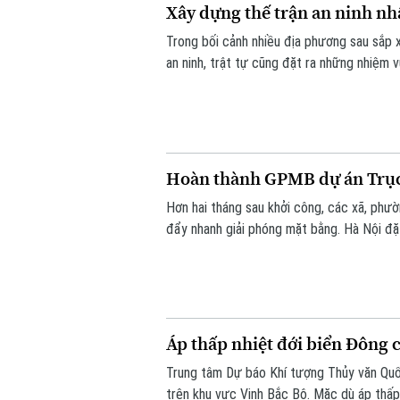
Xây dựng thế trận an ninh nh
Trong bối cảnh nhiều địa phương sau sắp 
an ninh, trật tự cũng đặt ra những nhiệm 
phát huy sức mạnh của nhân dân, xây dựng
đổi thông tin đang trở thành giải pháp qua
Hoàn thành GPMB dự án Trục 
Hơn hai tháng sau khởi công, các xã, phư
đẩy nhanh giải phóng mặt bằng. Hà Nội đặt
đồng bộ dự án gần 162.000 tỷ đồng.
Áp thấp nhiệt đới biển Đông 
Trung tâm Dự báo Khí tượng Thủy văn Quốc
trên khu vực Vịnh Bắc Bộ. Mặc dù áp thấp 