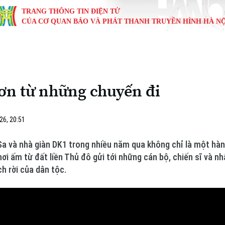
TRANG THÔNG TIN ĐIỆN TỬ
CỦA CƠ QUAN BÁO VÀ PHÁT THANH TRUYỀN HÌNH HÀ NỘ
KINH TẾ
NHÀ ĐẤT
TÀU VÀ XE
GIÁO DỤC
VĂN HÓA
SỨC KHỎ
i
Tin tức
Tin tức
Ô tô
Tin tức
Tin tức
Y tế
ơn từ những chuyến đi
ự
Cafe sáng
Đầu tư
Tàu
Tuyển sinh
Làng nghề
Dinh dư
Nội
Tài chính Ngân hàng
Căn hộ
Xe máy
Hướng nghiệp
Di tích
Tư vấn 
26, 20:51
iệt 4 phương
Doanh nghiệp
Đất đai
Thị trường
Sa và nhà giàn DK1 trong nhiều năm qua không chỉ là một hành
hơi ấm từ đất liền Thủ đô gửi tới những cán bộ, chiến sĩ và n
Kinh nghiệm
Đánh giá
h rời của dân tộc.