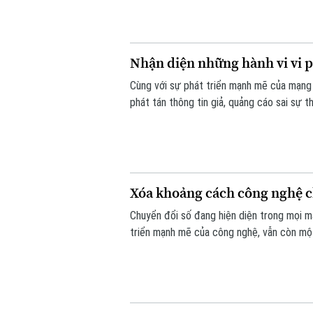
Nhận diện những hành vi vi 
Cùng với sự phát triển mạnh mẽ của mạng 
phát tán thông tin giả, quảng cáo sai sự 
biến phức tạp. Vậy đâu là ranh giới giữa q
Xóa khoảng cách công nghệ c
Chuyển đổi số đang hiện diện trong mọi mặ
triển mạnh mẽ của công nghệ, vẫn còn một
trong tiếp cận và sử dụng các nền tảng s