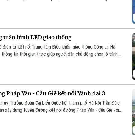
vẫn sẽ gây ra thời tiết xấu cho vùng biển phía Bắc và khu vực Hà
ng màn hình LED giao thông
D điện tử kết nối Trung tâm Điều khiển giao thông Công an Hà
 thông tin thời gian thực giúp người dân chủ động chọn lộ trình,
g Pháp Vân - Cầu Giẽ kết nối Vành đai 3
ành ủy, Trưởng đoàn đại biểu Quốc hội thành phố Hà Nội Trần Đức
 án xây dựng tuyến đường kết nối đường Pháp Vân - Cầu Giẽ với
ường Mỹ Đình - Ba Sao - Bái Đính (đoạn nối từ đường trục phía