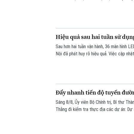
tiếp vào đất liền, nhưng diễn biến của nó 
Nội trong những ngày tới.
Hiệu quả sau hai tuần sử dụ
Sau hơn hai tuần vận hành, 36 màn hình LE
Nội đã phát huy rõ hiệu quả. Việc cập nhật
hạn chế tối đa đi vào các điểm ùn tắc.
Đẩy nhanh tiến độ tuyến đườn
Sáng 8/8, Ủy viên Bộ Chính trị, Bí thư Th
Thắng đi kiểm tra thực địa các dự án: Dự
đường Vành đai 3; Dự án xây dựng tuyến đ
Nam đến đường Hương Sơn - Tam Chúc).