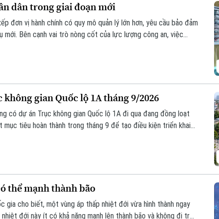
ân dân trong giai đoạn mới
xếp đơn vị hành chính có quy mô quản lý lớn hơn, yêu cầu bảo đảm
vụ mới. Bên cạnh vai trò nòng cốt của lực lượng công an, việc
 các mô hình tự quản và ứng dụng công nghệ trong kết nối, trao
n trọng để giữ gìn bình yên từ cơ sở.
không gian Quốc lộ 1A tháng 9/2026
ờng có dự án Trục không gian Quốc lộ 1A đi qua đang đồng loạt
 mục tiêu hoàn thành trong tháng 9 để tạo điều kiện triển khai
có thể mạnh thành bão
 gia cho biết, một vùng áp thấp nhiệt đới vừa hình thành ngay
nhiệt đới này ít có khả năng mạnh lên thành bão và không đi trực