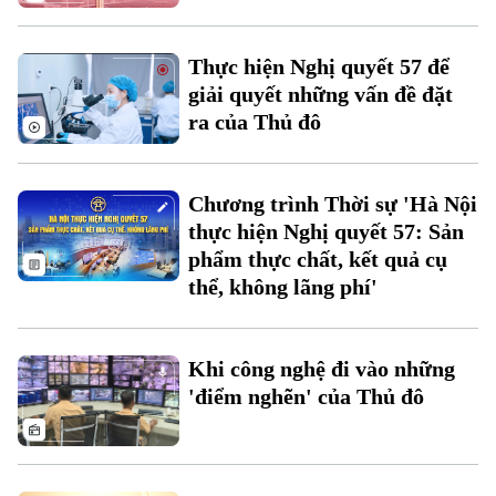
Căn hộ
Tàu
Tin tức
Văn hóa
Đất đai
Thực hiện Nghị quyết 57 để
Xe máy
Tuyển sinh
giải quyết những vấn đề đặt
Tin tức
Sức khỏe
Kinh nghiệm
ra của Thủ đô
Thị trường
Hướng nghiệp
Làng nghề
Y tế
Thể thao
Đánh giá
Di tích
Chương trình Thời sự 'Hà Nội
Dinh dưỡng
Bóng đá
Giải trí
thực hiện Nghị quyết 57: Sản
phẩm thực chất, kết quả cụ
Tư vấn sức khỏe
Quần vợt
thể, không lãng phí'
Tin tức
Đã phát sóng
Golf
Sao
Khi công nghệ đi vào những
Điện ảnh
'điểm nghẽn' của Thủ đô
Thời trang
Âm nhạc