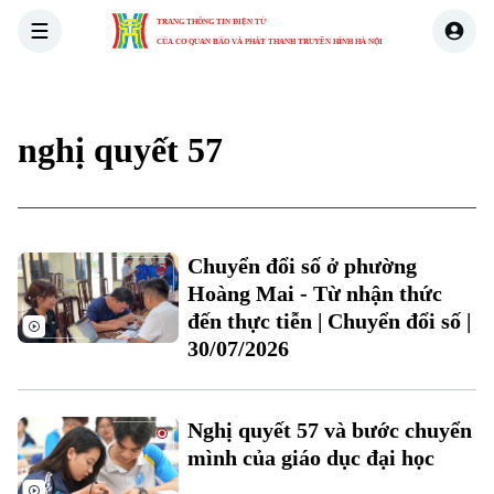
TRANG THÔNG TIN ĐIỆN TỬ
CỦA CƠ QUAN BÁO VÀ PHÁT THANH TRUYỀN HÌNH HÀ NỘI
THỜI SỰ
HÀ NỘI
THẾ GIỚI
KINH TẾ
NHÀ ĐẤT
nghị quyết 57
Chuyển đổi số ở phường
Hoàng Mai - Từ nhận thức
đến thực tiễn | Chuyển đổi số |
30/07/2026
Nghị quyết 57 và bước chuyển
mình của giáo dục đại học