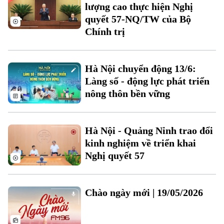
lượng cao thực hiện Nghị
quyết 57-NQ/TW của Bộ
Chuyên mục
Chính trị
Thời sự
Hà Nội chuyển động 13/6:
Hà Nội
Hà Nội
Làng số - động lực phát triển
Chính trị
nông thôn bền vững
Nhịp sống Hà Nội
Thế giới
Xã hội
Người Hà Nội
Tin tức
Kinh tế
Hà Nội - Quảng Ninh trao đổi
An ninh trật tự
kinh nghiệm về triển khai
Khoảnh khắc Hà Nội
Quân sự
Tin tức
Nghị quyết 57
Nhà đất
Công nghệ
Ẩm thực
Hồ sơ
Cafe sáng
Tin tức
Tàu và Xe
Chào ngày mới | 19/05/2026
Người Việt 4 phương
Tài chính Ngân hàng
Đầu tư
Ô tô
Giáo dục
Doanh nghiệp