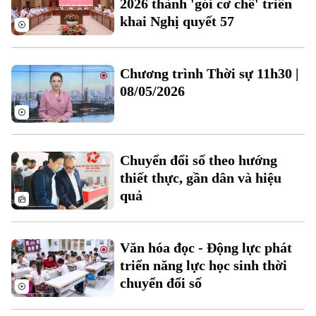
2026 thành 'gói cơ chế' triển
khai Nghị quyết 57
Chương trình Thời sự 11h30 |
08/05/2026
Chuyển đổi số theo hướng
thiết thực, gần dân và hiệu
Liên hệ đường dây nóng (bấm để gọi)
quả
Tòa soạn
Tòa soạn
0865.116.699 (hotline)
0865.116.699
Văn hóa đọc - Động lực phát
triển năng lực học sinh thời
chuyển đổi số