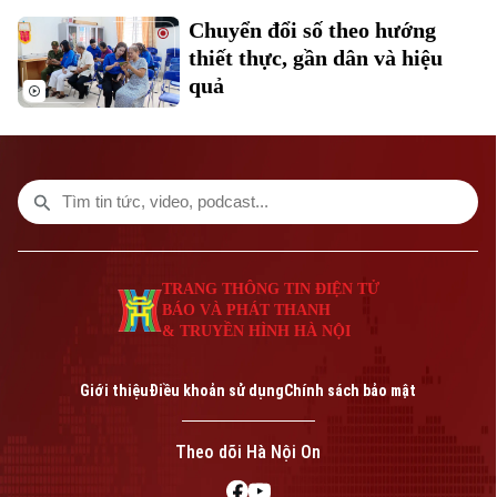
Chuyển đổi số theo hướng
thiết thực, gần dân và hiệu
quả
TRANG THÔNG TIN ĐIỆN TỬ
BÁO VÀ PHÁT THANH
& TRUYỀN HÌNH HÀ NỘI
Bản quyền thuộc về Cơ quan Báo và Phát thanh Truyền hình Hà Nội Giấy
phép số: Số 63/GP-TTDT, cấp ngày 10/05/2023
Giới thiệu
Điều khoản sử dụng
Chính sách bảo mật
TRANG THÔNG TIN ĐIỆN TỬ
CỦA CƠ QUAN BÁO VÀ PHÁT THANH TRUYỀN HÌNH HÀ NỘI
Số 3-5 Huỳnh Thúc Kháng-Phường Láng-Hà Nội
Theo dõi Hà Nội On
Giám đốc: VŨ MINH TUẤN
Phó Giám đốc: Nguyễn Kim Khiêm, Nguyễn Minh Đức, Nguyễn Thành Lợi