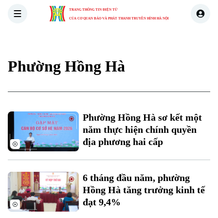
TRANG THÔNG TIN ĐIỆN TỬ
CỦA CƠ QUAN BÁO VÀ PHÁT THANH TRUYỀN HÌNH HÀ NỘI
THỜI SỰ
HÀ NỘI
THẾ GIỚI
KINH TẾ
NHÀ ĐẤT
Phường Hồng Hà
Phường Hồng Hà sơ kết một
năm thực hiện chính quyền
địa phương hai cấp
6 tháng đầu năm, phường
Hồng Hà tăng trưởng kinh tế
đạt 9,4%