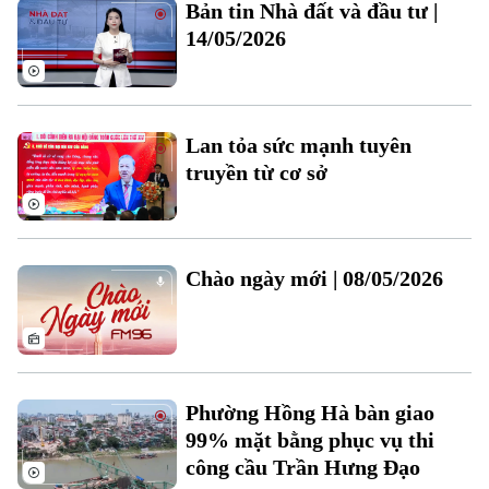
Bản tin Nhà đất và đầu tư |
Đất đai
Xe máy
Tuyển sinh
14/05/2026
Tin tức
Sức khỏe
Kinh nghiệm
Thị trường
Hướng nghiệp
Làng nghề
Y tế
Thể thao
Đánh giá
Lan tỏa sức mạnh tuyên
Di tích
Dinh dưỡng
truyền từ cơ sở
Bóng đá
Giải trí
Tư vấn sức khỏe
Quần vợt
Tin tức
Đã phát sóng
Golf
Chào ngày mới | 08/05/2026
Sao
Điện ảnh
Thời trang
Phường Hồng Hà bàn giao
Âm nhạc
99% mặt bằng phục vụ thi
công cầu Trần Hưng Đạo