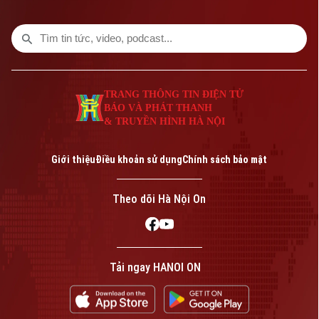
TRANG THÔNG TIN ĐIỆN TỬ
BÁO VÀ PHÁT THANH
& TRUYỀN HÌNH HÀ NỘI
Bản quyền thuộc về Cơ quan Báo và Phát thanh Truyền hình Hà Nội Giấy
phép số: Số 63/GP-TTDT, cấp ngày 10/05/2023
Giới thiệu
Điều khoản sử dụng
Chính sách bảo mật
TRANG THÔNG TIN ĐIỆN TỬ
CỦA CƠ QUAN BÁO VÀ PHÁT THANH TRUYỀN HÌNH HÀ NỘI
Theo dõi Hà Nội On
Số 3-5 Huỳnh Thúc Kháng-Phường Láng-Hà Nội
Giám đốc: VŨ MINH TUẤN
Phó Giám đốc: Nguyễn Kim Khiêm, Nguyễn Minh Đức, Nguyễn Thành Lợi
Tải ngay HANOI ON