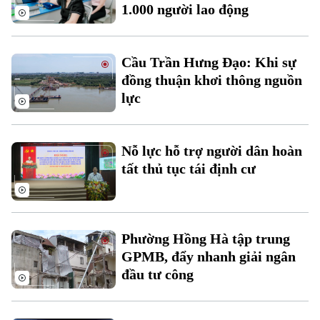
1.000 người lao động
Thời sự
Cầu Trần Hưng Đạo: Khi sự
Hà Nội
Hà Nội
đồng thuận khơi thông nguồn
lực
Chính trị
Nhịp sống Hà Nội
Thế giới
Xã hội
Người Hà Nội
Tin tức
Nỗ lực hỗ trợ người dân hoàn
Kinh tế
An ninh trật tự
tất thủ tục tái định cư
Khoảnh khắc Hà Nội
Quân sự
Tin tức
Nhà đất
Công nghệ
Ẩm thực
Hồ sơ
Cafe sáng
Tin tức
Tàu và Xe
Phường Hồng Hà tập trung
Người Việt 4 phương
Tài chính Ngân hàng
GPMB, đẩy nhanh giải ngân
Đầu tư
Ô tô
Giáo dục
đầu tư công
Doanh nghiệp
Căn hộ
Tàu
Tin tức
Văn hóa