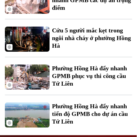
nhanh GPMB các dự án trọng
điểm
Cứu 5 người mắc kẹt trong
ngôi nhà cháy ở phường Hồng
Hà
Liên hệ đường dây nóng (bấm để gọi)
Tòa soạn
Tòa soạn
Phường Hồng Hà đẩy nhanh
0865.116.699 (hotline)
0865.116.699
GPMB phục vụ thi công cầu
Tứ Liên
Phường Hồng Hà đẩy nhanh
tiến độ GPMB cho dự án cầu
Tứ Liên