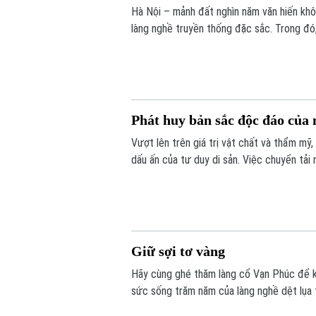
Hà Nội – mảnh đất nghìn năm văn hiến khôn
làng nghề truyền thống đặc sắc. Trong đó
Việt Nam và là một trong bốn làng nghề 
sáng tạo toàn cầu.
Phát huy bản sắc độc đáo của
Vượt lên trên giá trị vật chất và thẩm 
dấu ấn của tư duy di sản. Việc chuyển tải 
khắc gỗ lũa độc bản là minh chứng cho c
sáng tạo đương đại.
Giữ sợi tơ vàng
Hãy cùng ghé thăm làng cổ Vạn Phúc để kh
sức sống trăm năm của làng nghề dệt lụa 