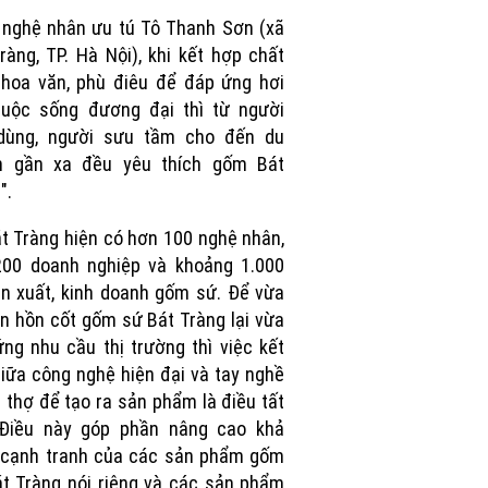
Picture
nghệ nhân ưu tú Tô Thanh Sơn (xã
ràng, TP. Hà Nội), khi kết hợp chất
hoa văn, phù điêu để đáp ứng hơi
cuộc sống đương đại thì từ người
 dùng, người sưu tầm cho đến du
h gần xa đều yêu thích gốm Bát
".
t Tràng hiện có hơn 100 nghệ nhân,
200 doanh nghiệp và khoảng 1.000
n xuất, kinh doanh gốm sứ. Để vừa
ìn hồn cốt gốm sứ Bát Tràng lại vừa
ng nhu cầu thị trường thì việc kết
iữa công nghệ hiện đại và tay nghề
 thợ để tạo ra sản phẩm là điều tất
 Điều này góp phần nâng cao khả
 cạnh tranh của các sản phẩm gốm
t Tràng nói riêng và các sản phẩm