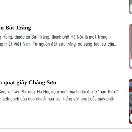
ốm Bát Tràng
Hồng, thuộc xã Bát Tràng, thành phố Hà Nội, là một trong
ng nhất Việt Nam. Từ nguồn đất sét trắng, óc sáng tạo, sự cần
hệ người dân, làng nghề Bát Tràng nhanh chóng phát triển và trở
tiếng của cả nước.
àm quạt giấy Chàng Sơn
Sơn, xã Tây Phương, Hà Nội, ngày mới của họ lại được "báo thức"
g lạch cạch của dao chuốt nan tre, tiếng sột soạt của giấy phất
hiên nhà.