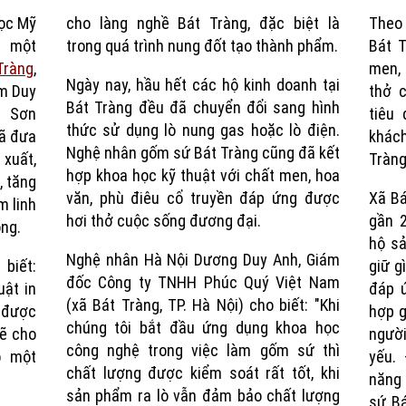
học Mỹ
cho làng nghề Bát Tràng, đặc biệt là
Theo 
Time
à một
trong quá trình nung đốt tạo thành phẩm.
Bát T
Tràng
,
men, 
Ngày nay, hầu hết các hộ kinh doanh tại
m Duy
thở 
Bát Tràng đều đã chuyển đổi sang hình
ứ Sơn
tiêu
thức sử dụng lò nung gas hoặc lò điện.
đã đưa
khác
Nghệ nhân gốm sứ Bát Tràng cũng đã kết
 xuất,
Tràng
hợp khoa học kỹ thuật với chất men, hoa
, tăng
văn, phù điêu cổ truyền đáp ứng được
Xã Bá
m linh
hơi thở cuộc sống đương đại.
gần 
ộng.
hộ sả
Nghệ nhân Hà Nội Dương Duy Anh, Giám
biết:
giữ g
đốc Công ty TNHH Phúc Quý Việt Nam
ật in
đáp ứ
(xã Bát Tràng, TP. Hà Nội) cho biết: "Khi
 được
hợp g
chúng tôi bắt đầu ứng dụng khoa học
ẽ cho
người
công nghệ trong việc làm gốm sứ thì
o một
yếu.
chất lượng được kiểm soát rất tốt, khi
năng
sản phẩm ra lò vẫn đảm bảo chất lượng
sứ Bá