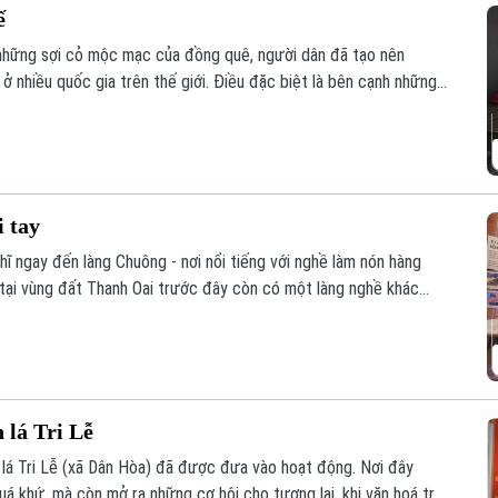
ế
 những sợi cỏ mộc mạc của đồng quê, người dân đã tạo nên
 nhiều quốc gia trên thế giới. Điều đặc biệt là bên cạnh những
n có những người trẻ đang đưa sản phẩm làng nghề đến gần hơn
i tay
hĩ ngay đến làng Chuông - nơi nổi tiếng với nghề làm nón hàng
y tại vùng đất Thanh Oai trước đây còn có một làng nghề khác
ghề truyền thống ấy, đó là làng nón Tri Lễ.
 lá Tri Lễ
lá Tri Lễ (xã Dân Hòa) đã được đưa vào hoạt động. Nơi đây
á khứ, mà còn mở ra những cơ hội cho tương lai, khi văn hoá trở