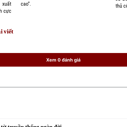
 xuất
cao".
thủ c
ch cực
i viết
Xem 0 đánh giá
từ truyền thống ngàn đời