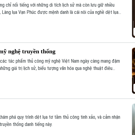
g chỉ nổi tiếng với những di tích lịch sử mà còn lưu giữ nhiều
, Làng lụa Vạn Phúc được mệnh danh là cái nôi của nghề dệt lụa
của Hà Nội được đưa vào Mạng lưới Thành phố Thủ công mỹ nghệ
 mỹ nghệ truyền thống
mỹ, các tác phẩm thủ công mỹ nghệ Việt Nam ngày càng mang đậm
những giá trị lịch sử, biểu tượng văn hóa qua nghệ thuật điêu
ách mà các nghệ nhân đang làm sống dậy di sản bằng ngôn ngữ
ám phá quy trình dệt lụa tơ tằm thủ công tinh xảo, và cảm nhận
truyền thống danh tiếng này.