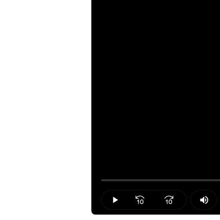
Loaded
:
0.00%
Play
Mut