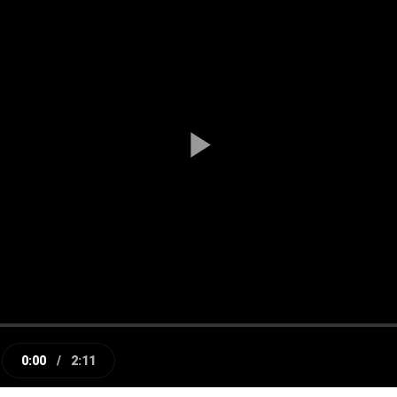
Play
Video
0:00
/
2:11
e
Current
Duration