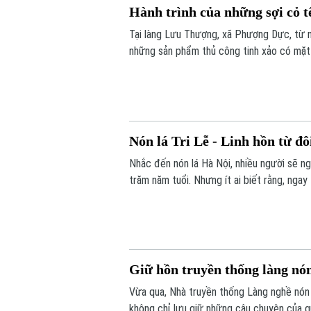
Hành trình của những sợi cỏ t
Tại làng Lưu Thượng, xã Phượng Dực, từ
những sản phẩm thủ công tinh xảo có mặt ở
nghệ nhân nhiều năm gắn bó với nghề, cò
với khách hàng bằng các nền tảng số.
Nón lá Tri Lễ - Linh hồn từ đô
Nhắc đến nón lá Hà Nội, nhiều người sẽ ng
trăm năm tuổi. Nhưng ít ai biết rằng, nga
cũng đang tích cực gìn giữ và phát triển n
Giữ hồn truyền thống làng nón
Vừa qua, Nhà truyền thống Làng nghề nón 
không chỉ lưu giữ những câu chuyện của qu