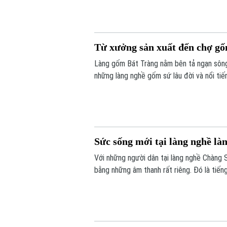
Từ xưởng sản xuất đến chợ g
Làng gốm Bát Tràng nằm bên tả ngạn sông 
những làng nghề gốm sứ lâu đời và nổi tiế
cù cùng đôi bàn tay khéo léo của các thế 
thành một trung tâm sản xuất gốm sứ nổi 
Sức sống mới tại làng nghề l
Với những người dân tại làng nghề Chàng 
bằng những âm thanh rất riêng. Đó là tiến
quạt, và cả tiếng cười nói rộn ràng từ các 