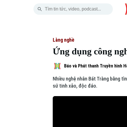
Thứ Năm
THỜI SỰ
HÀ NỘI
THẾ GIỚI
06 Tháng 08, 2026
Hà Nội
Nhịp sống Hà Nộ
Tin tức
Làng nghề
Ứng dụng công ngh
Chính trị
Người Hà Nội
Quân s
Xã hội
Khoảnh khắc Hà 
Hồ sơ
Báo và Phát thanh Truyền hình H
Nhiều nghệ nhân Bát Tràng bằng t
An ninh trật tự
Ẩm thực
Người V
sứ tinh xảo, độc đáo.
Công nghệ
Skip Ad