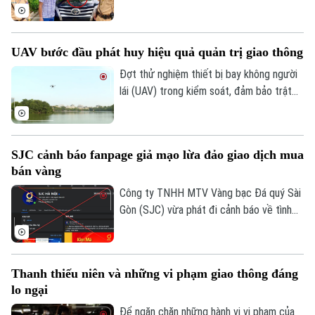
bộ số 1 Phòng Cảnh sát giao thông (Công
an thành phố Hà Nội) làm nhiệm vụ trên
phố Hai Bà Trưng đã phát hiện ô tô nhãn
UAV bước đầu phát huy hiệu quả quản trị giao thông
hiệu Toyota Fortuner, biển kiểm soát 17A-
080.51 đỗ xe tại vị trí có biển cấm đỗ và
Đợt thử nghiệm thiết bị bay không người
tiến hành kiểm tra theo quy định.
lái (UAV) trong kiểm soát, đảm bảo trật
tự ATGT không chỉ là một phép thử công
nghệ mà là bước chuyển dịch chiến lược
của Công an TP Hà Nội trong quản trị
SJC cảnh báo fanpage giả mạo lừa đảo giao dịch mua
không gian tầm thấp, quyết tâm xóa bỏ
bán vàng
các "điểm mù" an toàn giao thông và trật
tự đô thị.
Công ty TNHH MTV Vàng bạc Đá quý Sài
Gòn (SJC) vừa phát đi cảnh báo về tình
trạng các đối tượng lợi dụng thương hiệu
SJC để lập fanpage giả mạo, mời chào
giao dịch vàng và thu thập thông tin cá
Thanh thiếu niên và những vi phạm giao thông đáng
nhân nhằm lừa đảo khách hàng.
lo ngại
Để ngăn chặn những hành vi vi phạm của