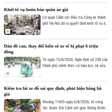
Thời trang
đến điểm cầu 34 tỉnh, thành phố.
Khởi tố vụ buôn bán quần áo giả
Âm nhạc
Cơ quan Cảnh sát điều tra Công an thành
phố Hà Nội đã ra quyết định khởi tố vụ án,
khởi tố bị can đối với Đinh Công Thắng
(SN 2004, trú phường Từ Sơn, tỉnh Bắc
Ninh) về tội "Xâm phạm quyền sở hữu
Dán đề can, thay đổi biển số xe sẽ bị phạt 6 triệu
công nghiệp".
đồng
Từ ngày 15/8/2026, Nghị định số 238 của
Chính phủ chính thức có hiệu lực, sẽ sửa
đổi, bổ sung một số điều về quy định xử
phạt vi phạm hành chính về trật tự, an
toàn giao thông trong lĩnh vực giao thông
Kiểm tra lái xe đỗ sai quy định, phát hiện bằng lái
đường bộ như: trừ điểm, phục hồi điểm
giả
giấy phép lái xe. Trong đó, đáng chú ý là
hành vi dán đề can, thay đổi biển số xe sẽ
Khoảng 11h05 ngày 6/8/2026, tổ công
bị phạt 6 triệu đồng.
tác thuộc Đội Cảnh sát giao thông đường