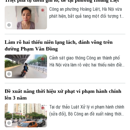
khu vực ngã ba đường Thượng Hội - Tân
Lập.
Công an phường Hoàng Liệt, Hà Nội vừa
phát hiện, bắt quả tang một đối tượng tổ
chức đánh bạc dưới hình thức ghi số lô,
đề.
Làm rõ hai thiếu niên lạng lách, đánh võng trên
đường Phạm Văn Đồng
Cảnh sát giao thông Công an thành phố
Hà Nội vừa làm rõ việc hai thiếu niên điều
khiển xe máy lạng lách, đánh võng trên
đường Phạm Văn Đồng, gây nguy hiểm
cho người tham gia giao thông.
Đề xuất nâng thời hiệu xử phạt vi phạm hành chính
lên 3 năm
Tại dự thảo Luật Xử lý vi phạm hành chính
(sửa đổi), Bộ Công an đề xuất nâng thời
hiệu xử phạt vi phạm hành chính lên 3 năm
nhằm ngăn chặn chủ phương tiện vi phạm