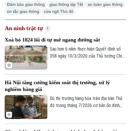
Đảm bảo giao thông
giao thông dịp Tết
an toàn giao thông
ùn tắc giao thông
cửa ngõ Thủ đô
An ninh trật tự
Chuyên mục
Xoá bỏ 1824 lối đi tự mở ngang đường sắt
Thời sự
Sau hơn 6 năm thực hiện Quyết định số
358 ngày 10/3/2020 của Thủ tướng Chính
Hà Nội
Hà Nội
phủ cả nước đã xóa bỏ 1.842 lối đi tự mở
nguy hiểm, góp phần kéo giảm mạnh tai
Chính trị
Nhịp sống Hà Nội
Thế giới
nạn giao thông đường sắt.
Hà Nội tăng cường kiểm soát thị trường, xử lý
Xã hội
Người Hà Nội
nghiêm hàng giả
Tin tức
Kinh tế
Dù thị trường hàng hóa trên địa bàn Thủ
An ninh trật tự
Khoảnh khắc Hà Nội
Quân sự
đô trong tháng 7/2026 cơ bản ổn định,
Tin tức
Nhà đất
Công nghệ
tuy nhiên tình trạng kinh doanh hàng giả,
Ẩm thực
Hồ sơ
hàng lậu và gian lận thương mại vẫn tiềm
Cafe sáng
Tin tức
Tàu và Xe
ẩn nhiều diễn biến phức tạp. Lực lượng