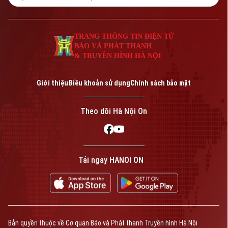
lượng Công an đã ngăn chặn kịp thời vụ
lừa đảo.
TRANG THÔNG TIN ĐIỆN TỬ
BÁO VÀ PHÁT THANH
& TRUYỀN HÌNH HÀ NỘI
Giới thiệu
Điều khoản sử dụng
Chính sách bảo mật
Theo dõi Hà Nội On
Tải ngay HANOI ON
Bản quyền thuộc về Cơ quan Báo và Phát thanh Truyền hình Hà Nội