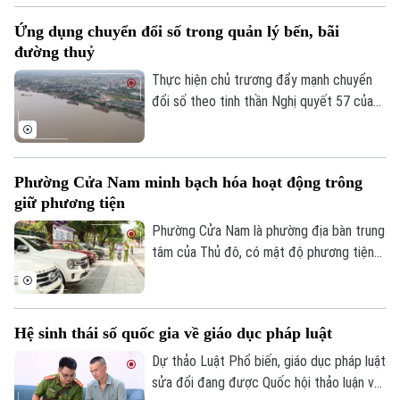
giao thông lợi dụng kẽ hở để né “phạt
Ứng dụng chuyển đổi số trong quản lý bến, bãi
nguội” khi đăng kiểm.
đường thuỷ
Thực hiện chủ trương đẩy mạnh chuyển
đổi số theo tinh thần Nghị quyết 57 của
Trung ương, lực lượng Cảnh sát đường
thủy - Công an Thành phố Hà Nội đã hoàn
thành việc số hóa toàn bộ bến thủy nội
Phường Cửa Nam minh bạch hóa hoạt động trông
địa, bến bãi tập kết vật liệu xây dựng trên
giữ phương tiện
tuyến quản lý.
Phường Cửa Nam là phường địa bàn trung
tâm của Thủ đô, có mật độ phương tiện
lớn với nhiều bệnh viện, trường học, cơ
quan, trung tâm dịch vụ khiến nhu cầu gửi
xe tăng cao. Thời gian qua, phường Cửa
Hệ sinh thái số quốc gia về giáo dục pháp luật
Nam đã triển khai đồng bộ nhiều giải pháp
Liên hệ đường dây nóng (bấm để gọi)
nhằm quản lý chặt chẽ các điểm trông giữ
Dự thảo Luật Phổ biến, giáo dục pháp luật
Tòa soạn
Tòa soạn
phương tiện, góp phần lập lại trật tự đô
sửa đổi đang được Quốc hội thảo luận với