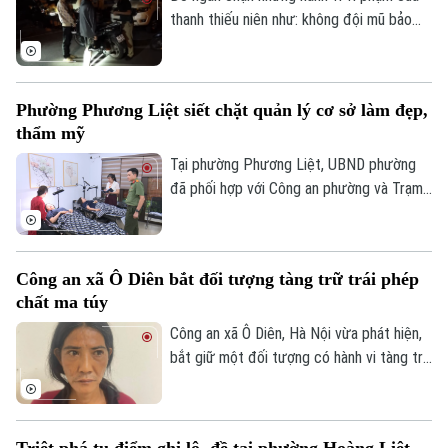
thanh thiếu niên như: không đội mũ bảo
hiểm, vượt đèn đỏ, đến những hành vi
nguy hiểm như lạng lách, đánh võng, bốc
đầu xe..., lực lượng Cảnh sát giao thông
Phường Phương Liệt siết chặt quản lý cơ sở làm đẹp,
Theo dõi Hà Nội On
Hà Nội đang tăng cường tuần tra, kiểm
thẩm mỹ
soát và xử lý nghiêm các trường hợp vi
phạm.
Tại phường Phương Liệt, UBND phường
đã phối hợp với Công an phường và Trạm
Y tế thành lập đoàn kiểm tra liên ngành,
tiến hành kiểm tra đột xuất nhiều cơ sở
spa, chăm sóc da và thẩm mỹ trên địa
Công an xã Ô Diên bắt đối tượng tàng trữ trái phép
bàn nhằm kịp thời phát hiện, chấn chỉnh
chất ma túy
các vi phạm, bảo đảm quyền lợi và an toàn
cho người dân.
Công an xã Ô Diên, Hà Nội vừa phát hiện,
bắt giữ một đối tượng có hành vi tàng trữ
trái phép chất ma túy. Đối tượng là
Nguyễn Văn Dũng, sinh năm 1979, bị phát
hiện đang tang trữ 0,441 gam heroin tại
Triệt phá tụ điểm ghi lô, đề tại phường Hoàng Liệt