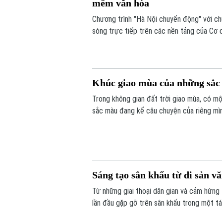
mềm văn hóa
Chương trình "Hà Nội chuyển động" với c
sóng trực tiếp trên các nền tảng của Cơ 
6/8.
Khúc giao mùa của những sắ
Trong không gian đất trời giao mùa, có mộ
sắc màu đang kể câu chuyện của riêng mình
vui tươi. Triển lãm "Những lớp thân quen" 
Sáng tạo sân khấu từ di sản v
Từ những giai thoại dân gian và cảm hứng
lần đầu gặp gỡ trên sân khấu trong một t
– Hồ Xuân Hương ngoại truyện hứa hẹn ma