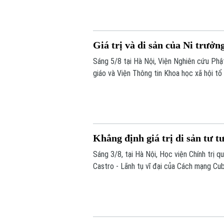
học, sân khấu và âm nhạc cùng hòa quyện.
Giá trị và di sản của Ni trưở
Sáng 5/8 tại Hà Nội, Viện Nghiên cứu Phậ
giáo và Viện Thông tin Khoa học xã hội tổ
Cuộc đời, đóng góp và vai trò trong Phật
Khẳng định giá trị di sản tư t
Sáng 3/8, tại Hà Nội, Học viện Chính trị 
Castro - Lãnh tụ vĩ đại của Cách mạng Cub
Nam”.