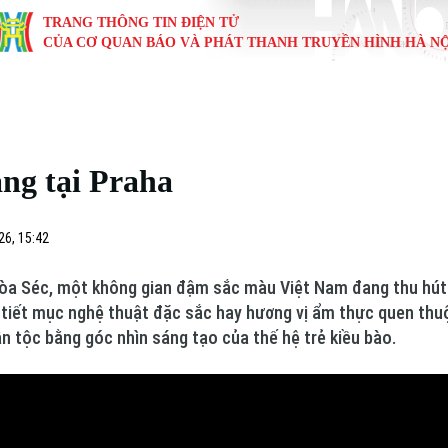
TRANG THÔNG TIN ĐIỆN TỬ
CỦA CƠ QUAN BÁO VÀ PHÁT THANH TRUYỀN HÌNH HÀ NỘ
KINH TẾ
NHÀ ĐẤT
TÀU VÀ XE
GIÁO DỤC
VĂN HÓA
SỨC KHỎ
i
Tin tức
Tin tức
Ô tô
Tin tức
Tin tức
Y tế
áng tại Praha
ự
Cafe sáng
Đầu tư
Tàu
Tuyển sinh
Làng nghề
Dinh dư
Nội
Tài chính Ngân hàng
Căn hộ
Xe máy
Hướng nghiệp
Di tích
Tư vấn 
26, 15:42
iệt 4 phương
Doanh nghiệp
Đất đai
Thị trường
hòa Séc, một không gian đậm sắc màu Việt Nam đang thu hút
 tiết mục nghệ thuật đặc sắc hay hương vị ẩm thực quen thuộ
Kinh nghiệm
Đánh giá
ân tộc bằng góc nhìn sáng tạo của thế hệ trẻ kiều bào.