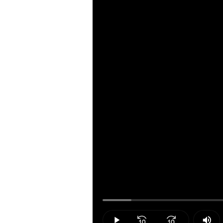
Loaded
:
6.19%