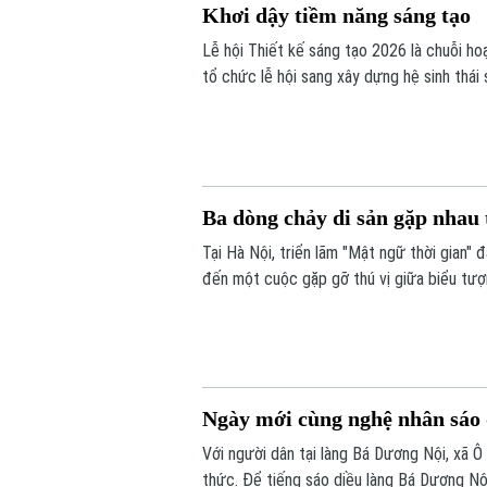
Khơi dậy tiềm năng sáng tạo
Lễ hội Thiết kế sáng tạo 2026 là chuỗi h
tổ chức lễ hội sang xây dựng hệ sinh thái
đến các trải nghiệm đa giác quan và kết n
Ba dòng chảy di sản gặp nhau 
Tại Hà Nội, triển lãm "Mật ngữ thời gian
đến một cuộc gặp gỡ thú vị giữa biểu tượ
thuật Việt Nam là sơn mài và giấy dó.
Ngày mới cùng nghệ nhân sáo 
Với người dân tại làng Bá Dương Nội, xã Ô
thức. Để tiếng sáo diều làng Bá Dương Nộ