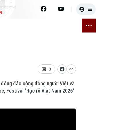
I
E
THỂ THAO
GIẢI TRÍ
ĐÃ PHÁT SÓNG
Bóng đá
Tin tức
ỡng
Quần vợt
Sao
sức khỏe
Golf
Điện ảnh
0
Thời trang
 đông đảo cộng đồng người Việt và
c, Festival "Rực rỡ Việt Nam 2026"
Âm nhạc