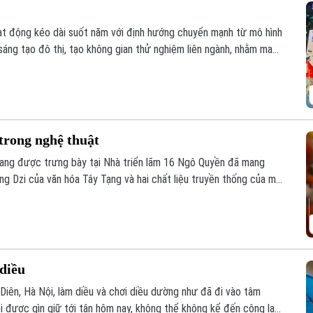
oạt động kéo dài suốt năm với định hướng chuyển mạnh từ mô hình
 sáng tạo đô thị, tạo không gian thử nghiệm liên ngành, nhằm mang
ối quốc tế sâu rộng.
trong nghệ thuật
" đang được trưng bày tại Nhà triển lãm 16 Ngô Quyền đã mang
ng Dzi của văn hóa Tây Tạng và hai chất liệu truyền thống của mỹ
diều
 Diên, Hà Nội, làm diều và chơi diều dường như đã đi vào tâm
i được gìn giữ tới tận hôm nay, không thể không kể đến công lao