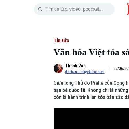
Thứ Sáu
THỜI SỰ
HÀ NỘI
THẾ GIỚI
07 Tháng 08, 2026
Hà Nội
Nhịp sống Hà Nộ
Tin tức
Tin tức
Văn hóa Việt tỏa s
Chính trị
Người Hà Nội
Quân s
Thanh Vân
Xã hội
Khoảnh khắc Hà 
Hồ sơ
29/06/20
thanhvan.trinh@daihanoi.vn
An ninh trật tự
Ẩm thực
Người V
Giữa lòng Thủ đô Praha của Cộng 
bạn bè quốc tế. Không chỉ là những
Công nghệ
còn là hành trình lan tỏa bản sắc d
Skip Ad