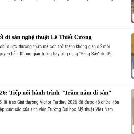
- người đã nâng niu cánh diều và đưa nghệ thuật chơi diều của
nối di sản nghệ thuật Lê Thiết Cương
g chỉ được thưởng thức mà còn trở thành không gian để mỗi
ị nguyên bản. Không gian trưng bày ứng dụng "Sàng Sảy" do 39
nh như thế, nơi những tác phẩm của cố họa sĩ Lê Thiết Cương
thế hệ trẻ.
026: Tiếp nối hành trình "Trăm năm di sản"
5, lễ trao Giải thưởng Victor Tardieu 2026 đã được tổ chức, tôn
iệp xuất sắc của sinh viên Trường Đại học Mỹ thuật Việt Nam.