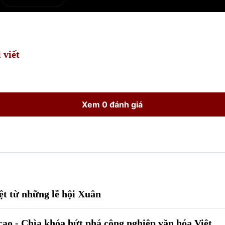
e
Current
Duration
Time
 viết
Xem 0 đánh giá
t từ những lễ hội Xuân
cao - Chìa khóa bứt phá công nghiệp văn hóa Việt