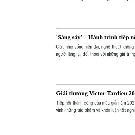
của Nghệ nhân nhân dân Nguyễn Hữu Kiêm 
Việt Nam tới bạn bè quốc tế.
'Sàng sảy' – Hành trình tiếp 
Giữa nhịp sống hiện đại, nghệ thuật khôn
người lắng lại, đối thoại với những giá tr
Concept thực hiện mang đến một hành trì
được tiếp nối bằng góc nhìn sáng tạo của 
Giải thưởng Victor Tardieu 2
Tiếp nối thành công của mùa giải năm 202
vinh những tác phẩm và khóa luận tốt ngh