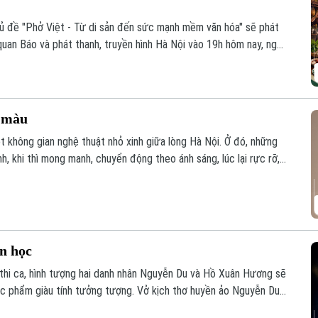
hủ đề "Phở Việt - Từ di sản đến sức mạnh mềm văn hóa" sẽ phát
quan Báo và phát thanh, truyền hình Hà Nội vào 19h hôm nay, ngày
c màu
t không gian nghệ thuật nhỏ xinh giữa lòng Hà Nội. Ở đó, những
, khi thì mong manh, chuyển động theo ánh sáng, lúc lại rực rỡ,
vì thế trở thành một khúc giao mùa của hội họa.
ăn học
 thi ca, hình tượng hai danh nhân Nguyễn Du và Hồ Xuân Hương sẽ
ác phẩm giàu tính tưởng tượng. Vở kịch thơ huyền ảo Nguyễn Du
ng đến cho khán giả một trải nghiệm nghệ thuật mới mẻ, nơi văn