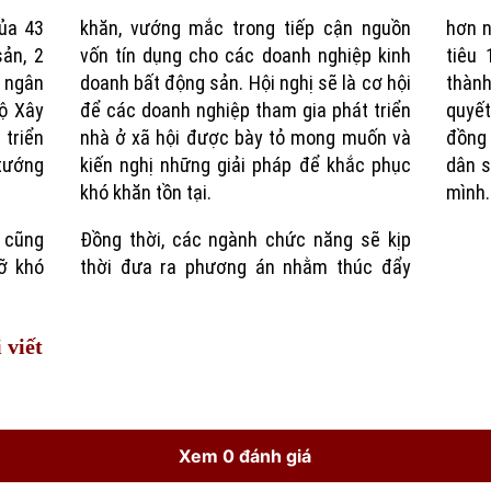
của 43
khăn, vướng mắc trong tiếp cận nguồn
hơn n
Time
ản, 2
vốn tín dụng cho các doanh nghiệp kinh
tiêu 
0 ngân
doanh bất động sản. Hội nghị sẽ là cơ hội
thành
Bộ Xây
để các doanh nghiệp tham gia phát triển
quyế
 triển
nhà ở xã hội được bày tỏ mong muốn và
đồng 
tướng
kiến nghị những giải pháp để khắc phục
dân s
khó khăn tồn tại.
mình.
 cũng
Đồng thời, các ngành chức năng sẽ kịp
ỡ khó
thời đưa ra phương án nhằm thúc đẩy
 viết
Xem 0 đánh giá