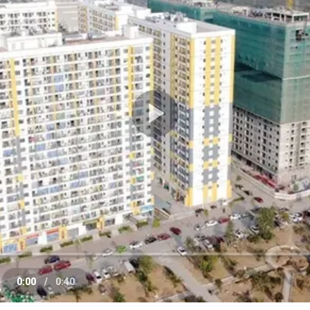
Play
Video
0:00
/
0:40
e
Current
Duration