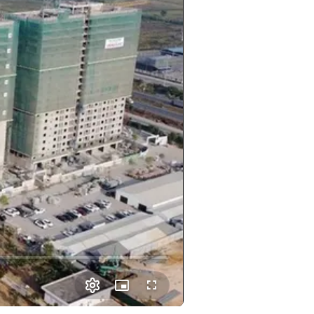
Picture-
Fullscreen
in-