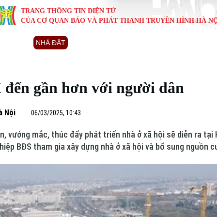
TRANG THÔNG TIN ĐIỆN TỬ
CỦA CƠ QUAN BÁO VÀ PHÁT THANH TRUYỀN HÌNH HÀ NỘ
KINH TẾ
NHÀ ĐẤT
TÀU VÀ XE
GIÁO DỤC
VĂN HÓA
SỨC KHỎ
i
Tin tức
Tin tức
Ô tô
Tin tức
Tin tức
Y tế
đến gần hơn với người dân
ự
Cafe sáng
Đầu tư
Tàu
Tuyển sinh
Làng nghề
Dinh dư
Nội
Tài chính Ngân hàng
Căn hộ
Xe máy
Hướng nghiệp
Di tích
Tư vấn 
à Nội
06/03/2025, 10:43
n, vướng mắc, thúc đẩy phát triển nhà ở xã hội sẽ diễn ra tạ
iệt 4 phương
Doanh nghiệp
Đất đai
Thị trường
iệp BĐS tham gia xây dựng nhà ở xã hội và bổ sung nguồn cu
Kinh nghiệm
Đánh giá