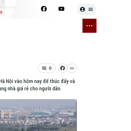
I
E
THỂ THAO
GIẢI TRÍ
ĐÃ PHÁT SÓNG
Bóng đá
Tin tức
ỡng
Quần vợt
Sao
sức khỏe
Golf
Điện ảnh
0
i Hà Nội vào hôm nay để thúc đẩy và
Thời trang
ng nhà giá rẻ cho người dân.
Âm nhạc