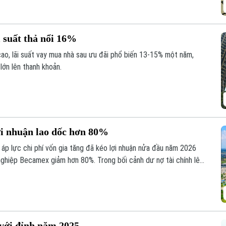
 suất thả nổi 16%
cao, lãi suất vay mua nhà sau ưu đãi phổ biến 13-15% một năm,
lớn lên thanh khoản.
ợi nhuận lao dốc hơn 80%
áp lực chi phí vốn gia tăng đã kéo lợi nhuận nửa đầu năm 2026
ghiệp Becamex giảm hơn 80%. Trong bối cảnh dư nợ tài chính lên
ũng giảm mạnh và lùi về vùng giá thấp nhất trong 5 năm.
với đỉnh năm 2025