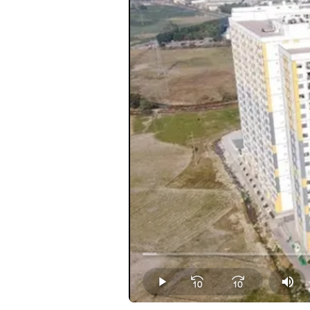
Loaded
:
2.23%
Play
Mut