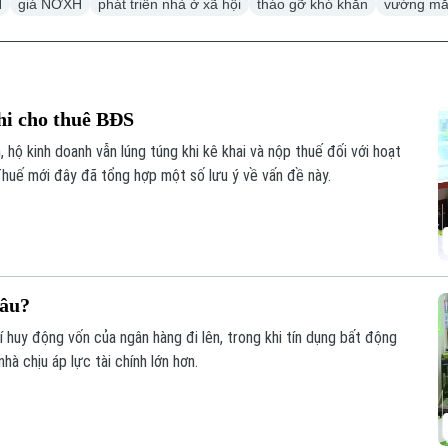
H
giá NƠXH
phát triển nhà ở xã hội
tháo gỡ khó khăn
vướng m
hi cho thuê BĐS
 hộ kinh doanh vẫn lúng túng khi kê khai và nộp thuế đối với hoạt
huế mới đây đã tổng hợp một số lưu ý về vấn đề này.
đâu?
phí huy động vốn của ngân hàng đi lên, trong khi tín dụng bất động
à chịu áp lực tài chính lớn hơn.