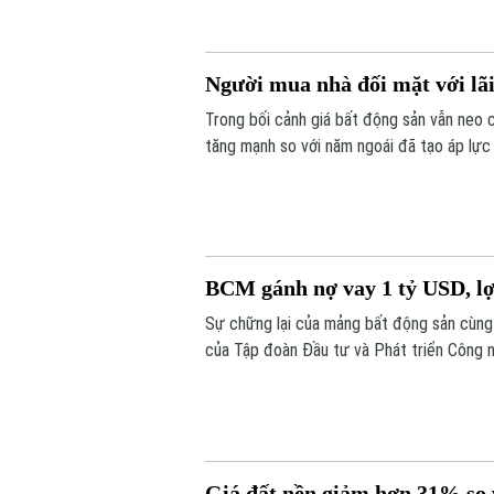
Người mua nhà đối mặt với lãi
Trong bối cảnh giá bất động sản vẫn neo 
tăng mạnh so với năm ngoái đã tạo áp lực 
BCM gánh nợ vay 1 tỷ USD, l
Sự chững lại của mảng bất động sản cùng 
của Tập đoàn Đầu tư và Phát triển Công n
khoảng 1 tỷ USD, cổ phiếu doanh nghiệp c
Giá đất nền giảm hơn 31% so 