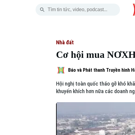
Thứ Năm
THỜI SỰ
HÀ NỘI
THẾ GIỚI
06 Tháng 08, 2026
Hà Nội
Nhịp sống Hà Nộ
Tin tức
Nhà đất
Cơ hội mua NƠXH 
Chính trị
Người Hà Nội
Quân s
Xã hội
Khoảnh khắc Hà 
Hồ sơ
Báo và Phát thanh Truyền hình H
Hội nghị toàn quốc tháo gỡ khó khă
An ninh trật tự
Ẩm thực
Người V
khuyến khích hơn nữa các doanh ngh
Công nghệ
Skip Ad