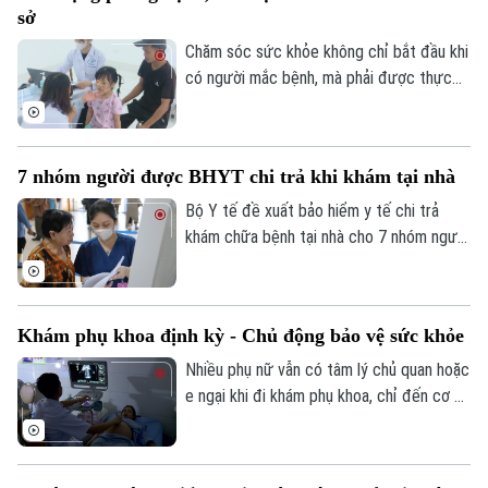
sở
Chăm sóc sức khỏe không chỉ bắt đầu khi
có người mắc bệnh, mà phải được thực
hiện ngay từ công tác phòng ngừa. Tại xã
Phúc Lộc, cùng với chương trình khám
sức khỏe miễn phí cho trẻ dưới 6 tuổi, địa
7 nhóm người được BHYT chi trả khi khám tại nhà
phương đang đồng thời triển khai nhiều
biện pháp phòng, chống dịch bệnh, góp
Bộ Y tế đề xuất bảo hiểm y tế chi trả
phần xây dựng môi trường sống an toàn
khám chữa bệnh tại nhà cho 7 nhóm người
cho người dân.
khó tiếp cận cơ sở y tế, đồng thời mở
rộng thanh toán với khám từ xa và y học
gia đình. Điểm đáng chú ý là lần đầu tiên
Khám phụ khoa định kỳ - Chủ động bảo vệ sức khỏe
quỹ bảo hiểm y tế được đề xuất chi trả
chi phí khám chữa bệnh tại nhà cho nhiều
Nhiều phụ nữ vẫn có tâm lý chủ quan hoặc
nhóm người bệnh không thể, hoặc rất khó
e ngại khi đi khám phụ khoa, chỉ đến cơ sở
đến cơ sở y tế.
y tế khi các triệu chứng đã kéo dài hoặc
ảnh hưởng đến sinh hoạt. Các bác sĩ
khuyến cáo, khám phụ khoa định kỳ giúp