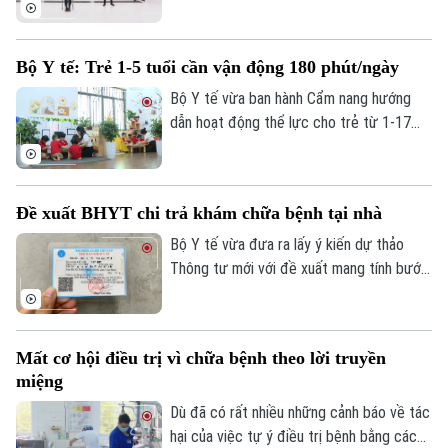
đặt ra nhiều lo ngại về sức khỏe mạn tính.
Chính vì vậy, Bộ Y tế đã khuyến khích các
cơ quan, doanh nghiệp tổ chức “giờ vận
Bộ Y tế: Trẻ 1-5 tuổi cần vận động 180 phút/ngày
động” và có chính sách khen thưởng cho
nhân viên tích cực tập thể dục.
Bộ Y tế vừa ban hành Cẩm nang hướng
dẫn hoạt động thể lực cho trẻ từ 1-17
tuổi, đưa ra những "khung giờ vàng" vận
động cụ thể cho từng lứa tuổi. Trong đó,
trẻ từ 1-5 tuổi cần duy trì vận động ít
Đề xuất BHYT chi trả khám chữa bệnh tại nhà
nhất 180 phút mỗi ngày, phân bổ đều giữa
các hoạt động trong nhà và ngoài trời.
Bộ Y tế vừa đưa ra lấy ý kiến dự thảo
Thông tư mới với đề xuất mang tính bước
ngoặt: Lần đầu tiên, Quỹ Bảo hiểm y tế sẽ
thanh toán chi phí khám, chữa bệnh ngay
tại nhà cho 7 nhóm đối tượng đặc thù.
Mất cơ hội điều trị vì chữa bệnh theo lời truyền
miệng
Dù đã có rất nhiều những cảnh báo về tác
hại của việc tự ý điều trị bệnh bằng các