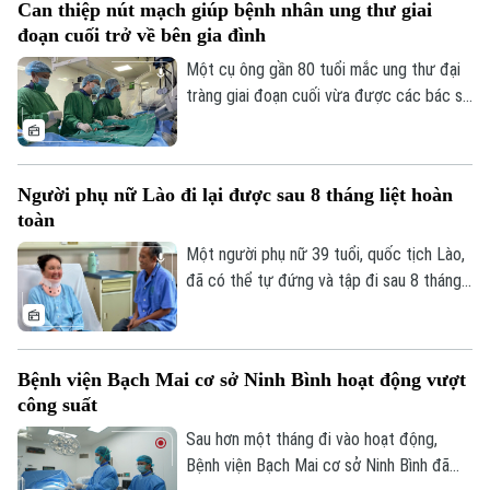
Dinh dưỡng
Can thiệp nút mạch giúp bệnh nhân ung thư giai
ngay từ mỗi gia đình, mỗi khu dân cư
Bóng đá
Giải trí
đoạn cuối trở về bên gia đình
được xem là giải pháp quan trọng để ngăn
Tư vấn sức khỏe
chặn dịch lây lan.
Quần vợt
Một cụ ông gần 80 tuổi mắc ung thư đại
Tin tức
Đã phát sóng
tràng giai đoạn cuối vừa được các bác sĩ
Golf
Bệnh viện Thanh Nhàn can thiệp nút mạch
Sao
cầm máu thành công, giúp kiểm soát biến
chứng nguy kịch và trở về nhà trong
Điện ảnh
Người phụ nữ Lào đi lại được sau 8 tháng liệt hoàn
những ngày cuối đời.
toàn
Thời trang
Một người phụ nữ 39 tuổi, quốc tịch Lào,
đã có thể tự đứng và tập đi sau 8 tháng
Âm nhạc
liệt hoàn toàn hai chân nhờ ca vi phẫu giải
ép tủy cổ thành công tại Bệnh viện Bạch
Mai.
Bệnh viện Bạch Mai cơ sở Ninh Bình hoạt động vượt
công suất
Sau hơn một tháng đi vào hoạt động,
Bệnh viện Bạch Mai cơ sở Ninh Bình đã