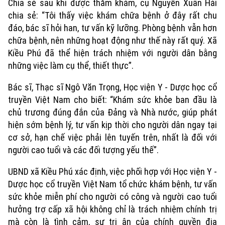
Chia sẻ sau khi được thăm khám, cụ Nguyễn Xuân Hải
chia sẻ: “Tôi thấy việc khám chữa bệnh ở đây rất chu
đáo, bác sĩ hỏi han, tư vấn kỹ lưỡng. Phòng bệnh vẫn hơn
chữa bệnh, nên những hoạt động như thế này rất quý. Xã
Kiều Phú đã thể hiện trách nhiệm với người dân bằng
những việc làm cụ thể, thiết thực”.
Bác sĩ, Thạc sĩ Ngô Văn Trọng, Học viện Y - Dược học cổ
truyền Việt Nam cho biết: “Khám sức khỏe ban đầu là
chủ trương đúng đắn của Đảng và Nhà nước, giúp phát
hiện sớm bệnh lý, tư vấn kịp thời cho người dân ngay tại
cơ sở, hạn chế việc phải lên tuyến trên, nhất là đối với
người cao tuổi và các đối tượng yếu thế”.
UBND xã Kiều Phú xác định, việc phối hợp với Học viện Y -
Dược học cổ truyền Việt Nam tổ chức khám bệnh, tư vấn
sức khỏe miễn phí cho người có công và người cao tuổi
Xu hướng
hưởng trợ cấp xã hội không chỉ là trách nhiệm chính trị
mà còn là tình cảm, sự tri ân của chính quyền địa