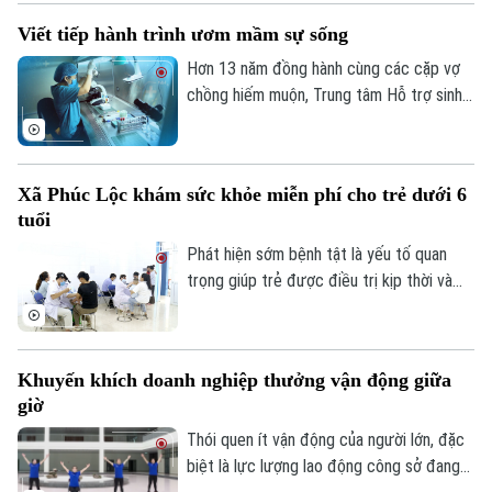
bé ngay từ khi mang thai. Đây cũng là nội
Viết tiếp hành trình ươm mầm sự sống
dung được chia sẻ tại lớp học tiền sản,
thu hút đông đảo các gia đình tham gia.
Hơn 13 năm đồng hành cùng các cặp vợ
chồng hiếm muộn, Trung tâm Hỗ trợ sinh
sản Bệnh viện Bưu điện đã góp phần
mang đến niềm hạnh phúc làm cha mẹ cho
hàng chục nghìn gia đình. Đánh dấu chặng
Xã Phúc Lộc khám sức khỏe miễn phí cho trẻ dưới 6
đường đó, Ngày hội tư vấn vô sinh, hiếm
tuổi
muộn thường niên năm 2026 được tổ
chức với chủ đề “IVF Bưu điện: 13 năm
Phát hiện sớm bệnh tật là yếu tố quan
viết tiếp hành trình - Ươm mầm sự sống”.
trọng giúp trẻ được điều trị kịp thời và
phát triển toàn diện. Tại xã Phúc Lộc,
chương trình khám sức khỏe định kỳ miễn
phí cho trẻ dưới 6 tuổi đang góp phần
Khuyến khích doanh nghiệp thưởng vận động giữa
hiện thực hóa mục tiêu chăm sóc sức
giờ
khỏe từ sớm, ngay tại cộng đồng.
Thói quen ít vận động của người lớn, đặc
biệt là lực lượng lao động công sở đang