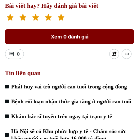
Bài viết hay? Hãy đánh giá bài viết
Xem 0 đánh giá
0
Tin liên quan
Phát huy vai trò người cao tuổi trong cộng đồng
Chuyên mục
Bệnh rối loạn nhận thức gia tăng ở người cao tuổi
Thời sự
Khám bác sĩ tuyến trên ngay tại trạm y tế
Hà Nội
Hà Nội
Hà Nội sẽ có Khu phức hợp y tế - Chăm sóc sức
khỏe người cao tuổi hơn 16.000 tỷ đồng
Chính trị