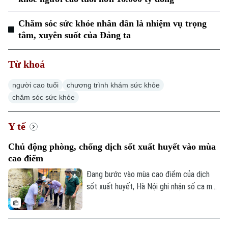
Nhịp sống Hà Nội
Thế giới
Xã hội
Chăm sóc sức khỏe nhân dân là nhiệm vụ trọng
Người Hà Nội
Tin tức
tâm, xuyên suốt của Đảng ta
Kinh tế
An ninh trật tự
Khoảnh khắc Hà Nội
Quân sự
Tin tức
Từ khoá
Nhà đất
Công nghệ
Ẩm thực
Hồ sơ
người cao tuổi
chương trình khám sức khỏe
Cafe sáng
Tin tức
Tàu và Xe
chăm sóc sức khỏe
Người Việt 4 phương
Tài chính Ngân hàng
Đầu tư
Ô tô
Giáo dục
Y tế
Doanh nghiệp
Căn hộ
Tàu
Chủ động phòng, chống dịch sốt xuất huyết vào mùa
Tin tức
Văn hóa
cao điểm
Đất đai
Xe máy
Tuyển sinh
Đang bước vào mùa cao điểm của dịch
Tin tức
Sức khỏe
Kinh nghiệm
sốt xuất huyết, Hà Nội ghi nhận số ca mắc
Thị trường
Hướng nghiệp
có xu hướng gia tăng qua từng tuần.
Làng nghề
Y tế
Thể thao
Trước diễn biến này, cùng với sự vào cuộc
Đánh giá
của ngành y tế, việc chủ động phòng bệnh
Di tích