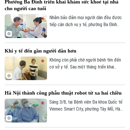
Phường Ba Đình triển khai khám sức khoẻ tại nhà
phát hiện sớm nhiều bệnh lý, điều trị kịp
cho người cao tuổi
thời và bảo vệ sức khỏe lâu dài.
Nhằm bảo đảm mọi người dân đều được
tiếp cận dịch vụ y tế, phường Ba Đình
đang triển khai hoạt động thu thập thông
tin y tế và đánh giá sức khỏe tại nhà cho
người cao tuổi, người mắc bệnh mạn tính
Khi y tế đến gần người dân hơn
và các đối tượng có hoàn cảnh đặc biệt
khó khăn trên địa bàn.
Không còn phải chờ người bệnh tìm đến
cơ sở y tế. Sau một tháng triển khai
chương trình khám sức khỏe miễn phí định
kỳ trên địa bàn Hà Nội, ở nhiều nơi, chính
các bác sĩ đã chủ động đến với người
Hà Nội thành công phẫu thuật robot từ xa hai chiều
dân. Và khoảng cách từ dịch vụ y tế đến
mỗi gia đình đang được rút ngắn bằng
Sáng 3/8, tại Bệnh viện Đa khoa Quốc tế
những cách làm rất cụ thể.
Vinmec Smart City, phường Tây Mỗ, Hà
Nội, Sở Y tế Hà Nội phối hợp với Hệ
thống Y tế Vinmec công bố thành công
ca phẫu thuật robot từ xa hai chiều đầu