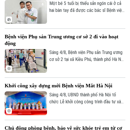
trình vượt 1.000 km xuyên đêm.
Một bé 5 tuổi bị thiểu sản ngón cái ở cả
hai bàn tay đã được các bác sĩ Bệnh viện
Hữu nghị Việt Đức thực hiện phẫu thuật
"cái hóa" - chuyển ngón trỏ thành ngón cái
mới. Sau ca mổ đầu tiên, trẻ đã có thể
Bệnh viện Phụ sản Trung ương cơ sở 2 đi vào hoạt
cầm bút, dùng đũa và tự chăm sóc bản
động
thân, mở ra hy vọng phục hồi chức năng
cho những trường hợp dị tật ngón cái
Sáng 4/8, Bệnh viện Phụ sản Trung ương
bẩm sinh nặng.
cơ sở 2 tại xã Kiều Phú, thành phố Hà Nội
chính thức đi vào hoạt động. Ngay từ
sáng sớm, rất đông người dân đã đến
đăng ký khám và sử dụng các dịch vụ y
Khởi công xây dựng mới Bệnh viện Mắt Hà Nội
tế.
Sáng 4/8, UBND thành phố Hà Nội tổ
chức Lễ khởi công công trình đầu tư xây
dựng mới Bệnh viện Mắt Hà Nội tại
phường Phú Lương. Phó Chủ tịch UBND
Theo dõi Hà Nội On
thành phố Vũ Thu Hà tham dự và phát
Chủ động phòng bệnh, bảo vệ sức khỏe trẻ em từ cơ
biểu chỉ đạo tại buổi lễ.