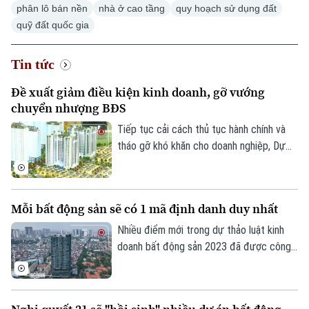
Hà Nội
phân lô bán nền
nhà ở cao tầng
quy hoạch sử dụng đất
quỹ đất quốc gia
Chính trị
Nhịp sống Hà Nội
Thế giới
Xã hội
Tin tức
Người Hà Nội
Tin tức
Kinh tế
Đề xuất giảm điều kiện kinh doanh, gỡ vướng
An ninh trật tự
Khoảnh khắc Hà Nội
chuyển nhượng BĐS
Quân sự
Tin tức
Nhà đất
Công nghệ
Tiếp tục cải cách thủ tục hành chính và
Ẩm thực
Hồ sơ
tháo gỡ khó khăn cho doanh nghiệp, Dự
Cafe sáng
Tin tức
Tàu và Xe
thảo Luật Kinh doanh bất động sản (sửa
Người Việt 4 phương
đổi) đề xuất cắt giảm nhiều điều kiện kinh
Tài chính Ngân hàng
Đầu tư
Ô tô
doanh và đơn giản hóa thủ tục chuyển
Giáo dục
Mỗi bất động sản sẽ có 1 mã định danh duy nhất
Doanh nghiệp
nhượng dự án.
Căn hộ
Tàu
Nhiều điểm mới trong dự thảo luật kinh
Tin tức
Văn hóa
doanh bất động sản 2023 đã được công
Đất đai
Xe máy
bố để các chuyên gia, cộng đồng doanh
Tuyển sinh
Tin tức
Sức khỏe
nghiệp và các đơn vị liên quan cùng góp ý,
Kinh nghiệm
Thị trường
hoàn thiện. Đáng chú ý, việc định danh bất
Hướng nghiệp
Làng nghề