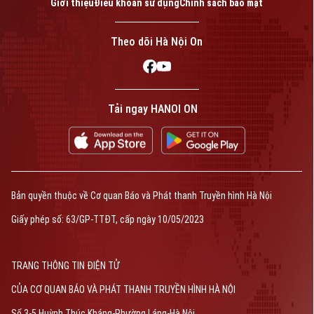
Giới thiệu
Điều khoản sử dụng
Chính sách bảo mật
Theo dõi Hà Nội On
Tải ngay HANOI ON
Bản quyền thuộc về Cơ quan Báo và Phát thanh Truyền hình Hà Nội
Giấy phép số: 63/GP-TTĐT, cấp ngày 10/05/2023
TRANG THÔNG TIN ĐIỆN TỬ
CỦA CƠ QUAN BÁO VÀ PHÁT THANH TRUYỀN HÌNH HÀ NỘI
Số 3-5 Huỳnh Thúc Kháng-Phường Láng-Hà Nội