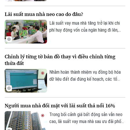
thuê nhà, bất động sản. Ngành Thuế mới
đây đã tổng hợp một số lưu ý về vấn đề
Lãi suất mua nhà neo cao do đâu?
này.
Lãi suất vay mua nhà tăng trở lại khi chi
phí huy động vốn của ngân hàng đi lên,
trong khi tín dụng bất động sản vẫn được
kiểm soát, khiến người mua nhà chịu áp
lực tài chính lớn hơn.
Chỉnh lý từng tờ bản đồ thay vì điều chỉnh từng
thửa đất
Nhằm hoàn thành nhiệm vụ đồng bộ hóa
dữ liệu đất đai đúng kế hoạch, các tổ
công tác luôn tìm các phương án để
chỉnh lý, cập nhật dữ liệu đất đai đảm bảo
theo đúng yêu cầu, trong đó, việc chỉnh lý
Người mua nhà đối mặt với lãi suất thả nổi 16%
từng tờ bản đồ thay vì chỉnh lý từng thửa
đất như trước đây đã và đang được xem
Trong bối cảnh giá bất động sản vẫn neo
là giải pháp tối ưu.
cao, lãi suất vay mua nhà sau ưu đãi phổ
Liên hệ đường dây nóng (bấm để gọi)
biến 13-15% một năm, tăng mạnh so với