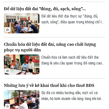
Tuy nhiên, để phát huy hiệu quả, dữ liệu
Để dữ liệu đất đai "đúng, đủ, sạch, sống"...
cần được kết nối, cập nhật và chia sẻ
đồng bộ.
Để dữ liệu đất đai thực sự “đúng, đủ,
sạch, sống”, điều quan trọng không chỉ là
tiến độ, mà còn là chất lượng rà soát, đối
chiếu và sự phối hợp của người dân. Hà
Nội đang bước vào giai đoạn nước rút
Chuẩn hóa dữ liệu đất đai, nâng cao chất lượng
của chiến dịch cao điểm 45 ngày, với mục
phục vụ người dân
tiêu chuẩn hóa khoảng 4,1 triệu thửa đất
và căn hộ trước ngày 25/8/2026.
Chuẩn hóa và làm sạch dữ liệu đất đai
Theo dõi Hà Nội On
đang là yêu cầu quan trọng để nâng cao
hiệu quả quản lý, rút ngắn thủ tục hành
chính và bảo đảm quyền lợi của người dân.
Tại xã An Khánh, chiến dịch cao điểm 45
Những lưu ý về kê khai thuế khi cho thuê BĐS
ngày đang được triển khai đồng loạt từ
từng thôn, từng khu dân cư, với sự vào
Dù đã có nhiều hướng dẫn, một số cá
cuộc của cả hệ thống chính trị và sự
nhân, hộ kinh doanh vẫn lúng túng khi kê
đồng thuận của người dân.
khai và nộp thuế đối với hoạt động cho