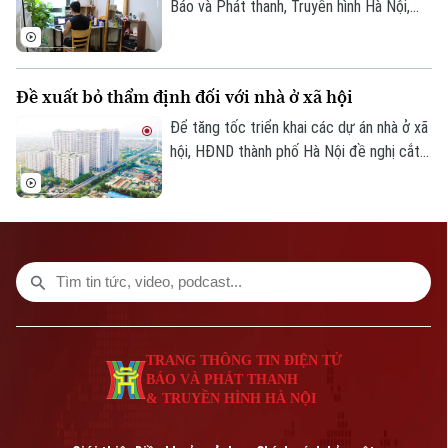
Báo và Phát thanh, Truyền hình Hà Nội,
đầu tháng 8, giá thuê nhà trọ và chung cư
mini quanh nhiều trường đại học tại Hà
Nội bắt đầu tăng nhẹ.
Đề xuất bỏ thẩm định đối với nhà ở xã hội
Để tăng tốc triển khai các dự án nhà ở xã
hội, HĐND thành phố Hà Nội đề nghị cắt
bỏ hoàn toàn khâu "thẩm định và ra quyết
Bản quyền thuộc về Cơ quan Báo và Phát thanh Truyền hình Hà Nội Giấy
định miễn tiền sử dụng đất". Bởi khi dự án
phép số: Số 63/GP-TTDT, cấp ngày 10/05/2023
được xác định là nhà ở xã hội, doanh
nghiệp sẽ được tự động miễn các thủ tục
TRANG THÔNG TIN ĐIỆN TỬ
này để làm thủ tục giao đất.
CỦA CƠ QUAN BÁO VÀ PHÁT THANH TRUYỀN HÌNH HÀ NỘI
Số 3-5 Huỳnh Thúc Kháng-Phường Láng-Hà Nội
Giám đốc: VŨ MINH TUẤN
TRANG THÔNG TIN ĐIỆN TỬ
BÁO VÀ PHÁT THANH
Phó Giám đốc: Nguyễn Kim Khiêm, Nguyễn Minh Đức, Nguyễn Thành Lợi
& TRUYỀN HÌNH HÀ NỘI