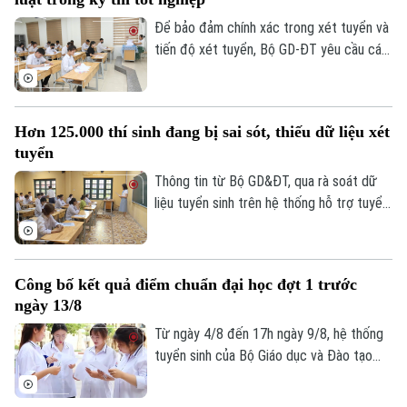
được yêu cầu tuyệt đối không để chậm
muộn hoặc bỏ sót đơn thư của thí sinh.
Để bảo đảm chính xác trong xét tuyển và
tiến độ xét tuyển, Bộ GD-ĐT yêu cầu các
sở cập nhật lại kết quả thi của thí sinh bị
kỷ luật trong kỳ thi tốt nghiệp THPT dẫn
đến thay đổi điểm thi lên Hệ thống hỗ trợ
Hơn 125.000 thí sinh đang bị sai sót, thiếu dữ liệu xét
tuyển sinh chung đối với thi sinh.
tuyển
Thông tin từ Bộ GD&ĐT, qua rà soát dữ
liệu tuyển sinh trên hệ thống hỗ trợ tuyển
sinh chung, Bộ nhận thấy một số tồn tại
về dữ liệu điểm học bạ, phiếu đăng ký,
minh chứng ưu tiên và chứng chỉ ngoại
Công bố kết quả điểm chuẩn đại học đợt 1 trước
ngữ, dữ liệu khu vực ưu tiên. Cụ thể, hơn
ngày 13/8
125.000 thí sinh chưa được duyệt minh
chứng ưu tiên và chứng chỉ ngoại ngữ.
Từ ngày 4/8 đến 17h ngày 9/8, hệ thống
tuyển sinh của Bộ Giáo dục và Đào tạo
thực hiện lọc ảo toàn quốc. Các trường
đại học phải công bố điểm chuẩn đợt 1