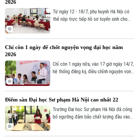
2026
lý để vừa theo đuổi ước mơ, vừa bảo đảm
cơ hội trúng tuyển.
Từ ngày 12 - 18/7, phụ huynh Hà Nội có
thể nộp trực tiếp hồ sơ tuyển sinh cho
con vào lớp 1, lớp 6 và mầm non 5 tuổi
năm học 2026-2027.
Chỉ còn 1 ngày để chốt nguyện vọng đại học năm
2026
Chỉ còn 1 ngày nữa, vào 17 giờ ngày 14/7,
hệ thống đăng ký, điều chỉnh nguyện vọng
xét tuyển đại học, cao đẳng năm 2026
của Bộ Giáo dục và Đào tạo sẽ chính thức
đóng. Đây là thời điểm thí sinh cần khẩn
Điểm sàn Đại học Sư phạm Hà Nội cao nhất 22
trương rà soát toàn bộ thông tin trước
khi chốt nguyện vọng.
Trường Đại học Sư phạm Hà Nội đã công
bố ngưỡng đảm bảo chất lượng đầu vào
(điểm sàn), nhóm ngành đào tạo giáo viên
cao nhất.