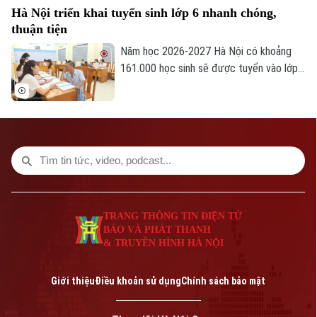
Hà Nội triển khai tuyển sinh lớp 6 nhanh chóng,
thuận tiện
Bản quyền thuộc về Cơ quan Báo và Phát thanh Truyền hình Hà Nội Giấy
Năm học 2026-2027 Hà Nội có khoảng
phép số: Số 63/GP-TTDT, cấp ngày 10/05/2023
161.000 học sinh sẽ được tuyển vào lớp
6. Bắt đầu từ 7/7 đến 24 giờ ngày 9/7,
TRANG THÔNG TIN ĐIỆN TỬ
phụ huynh có con vào lớp 6 thực hiện
CỦA CƠ QUAN BÁO VÀ PHÁT THANH TRUYỀN HÌNH HÀ NỘI
đăng ký tuyển sinh trực tuyến và chuẩn bị
đầy đủ hồ sơ để việc nhập học diễn ra
Số 3-5 Huỳnh Thúc Kháng-Phường Láng-Hà Nội
thuận lợi, đúng quy định.
Giám đốc: VŨ MINH TUẤN
Phó Giám đốc: Nguyễn Kim Khiêm, Nguyễn Minh Đức, Nguyễn Thành Lợi
TRANG THÔNG TIN ĐIỆN TỬ
BÁO VÀ PHÁT THANH
& TRUYỀN HÌNH HÀ NỘI
Giới thiệu
Điều khoản sử dụng
Chính sách bảo mật