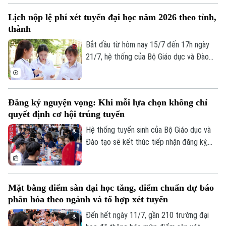
Theo dõi Hà Nội On
trước ngày 13/8.
Lịch nộp lệ phí xét tuyển đại học năm 2026 theo tỉnh,
thành
Bắt đầu từ hôm nay 15/7 đến 17h ngày
21/7, hệ thống của Bộ Giáo dục và Đào
tạo sẽ mở cổng nộp lệ phí xét tuyển trực
tuyến. Để tránh tình trạng nghẽn mạng,
lịch thanh toán tại 34 tỉnh, thành phố đã
Đăng ký nguyện vọng: Khi mỗi lựa chọn không chỉ
được chia làm 6 mốc thời gian khác nhau.
quyết định cơ hội trúng tuyển
Đáng chú ý, các thí sinh tại Hà Nội sẽ nằm
trong nhóm nộp đầu tiên.
Hệ thống tuyển sinh của Bộ Giáo dục và
Đào tạo sẽ kết thúc tiếp nhận đăng ký,
điều chỉnh và bổ sung nguyện vọng xét
tuyển đại học sau 17h ngày mai 14/7. Đây
là giai đoạn quyết định, thí sinh cần rà
Mặt bằng điểm sàn đại học tăng, điểm chuẩn dự báo
soát thông tin, sắp xếp nguyện vọng hợp
phân hóa theo ngành và tổ hợp xét tuyển
lý, hoàn tất đăng ký đúng thời hạn để hạn
chế sai sót và gia tăng cơ hội trúng tuyển.
Đến hết ngày 11/7, gần 210 trường đại