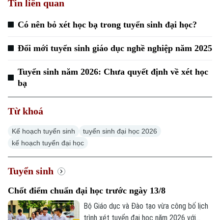
Tin liên quan
Chuyên mục
Có nên bỏ xét học bạ trong tuyển sinh đại học?
Thời sự
Đổi mới tuyển sinh giáo dục nghề nghiệp năm 2025
Hà Nội
Hà Nội
Tuyển sinh năm 2026: Chưa quyết định về xét học
bạ
Chính trị
Nhịp sống Hà Nội
Thế giới
Xã hội
Từ khoá
Người Hà Nội
Tin tức
Kinh tế
An ninh trật tự
Kế hoạch tuyển sinh
tuyển sinh đại học 2026
Khoảnh khắc Hà Nội
Quân sự
kế hoạch tuyển đại học
Tin tức
Nhà đất
Công nghệ
Ẩm thực
Hồ sơ
Cafe sáng
Tuyển sinh
Tin tức
Tàu và Xe
Người Việt 4 phương
Chốt điểm chuẩn đại học trước ngày 13/8
Tài chính Ngân hàng
Đầu tư
Ô tô
Giáo dục
Bộ Giáo dục và Đào tạo vừa công bố lịch
Doanh nghiệp
trình xét tuyển đại học năm 2026 với
Căn hộ