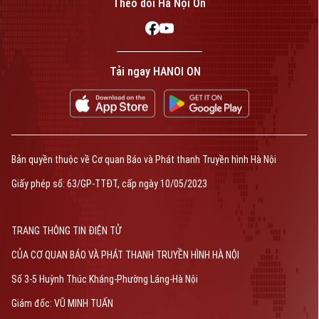
Theo dõi Hà Nội On
Tải ngay HANOI ON
Bản quyền thuộc về Cơ quan Báo và Phát thanh Truyền hình Hà Nội
Giấy phép số: 63/GP-TTĐT, cấp ngày 10/05/2023
TRANG THÔNG TIN ĐIỆN TỬ
CỦA CƠ QUAN BÁO VÀ PHÁT THANH TRUYỀN HÌNH HÀ NỘI
Số 3-5 Huỳnh Thúc Kháng-Phường Láng-Hà Nội
Giám đốc: VŨ MINH TUẤN