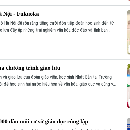
à Nội - Fukuoka
ô Hà Nội đã rộn ràng tiếng cười đón tiếp đoàn học sinh đến từ
ao lưu đầy ắp những trải nghiệm văn hóa độc đáo và tình bạn
ồi đắp cho mối quan hệ hữu nghị Hà Nội - Fukuoka.
ua chương trình giao lưu
 và giao lưu của đoàn giáo viên, học sinh Nhật Bản tại Trường
 để học sinh hai nước hiểu hơn về văn hóa, giáo dục và cùng vun
hực tế ngay trong môi trường học đường.
00 đầu mối cơ sở giáo dục công lập