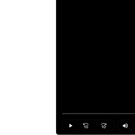
Loaded
:
0.00%
Play
Mut