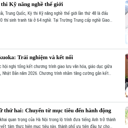
 thi Kỹ năng nghề thế giới
i, Trung Quốc, Kỳ thi Kỹ năng nghề thế giới lần thứ 48 là đấu
00 thí sinh tranh tài ở 64 nghề. Tại Trường Trung cấp nghề Giao
 GD&ĐT giao chủ trì huấn luyện nghề sơn ô tô, không khí tập
, sẵn sàng cho kỳ thi sắp tới.
kuoka: Trải nghiệm và kết nối
hội nghị tổng kết chương trình giao lưu văn hóa, giáo dục giữa
ka, Nhật Bản năm 2026. Chương trình nhằm tăng cường gắn kết
o cơ hội để giáo viên, học sinh giao lưu, chia sẻ kinh nghiệm
 thứ hai: Chuyển từ mục tiêu đến hành động
ai quan trọng của Hà Nội trong lộ trình đưa tiếng Anh trở thành
uyết tâm thực hiện mục tiêu này, thành phố ưu tiên đầu tư cho