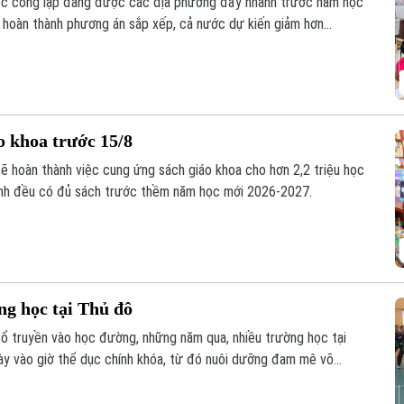
học công lập đang được các địa phương đẩy nhanh trước năm học
i hoàn thành phương án sắp xếp, cả nước dự kiến giảm hơn
song vẫn bảo đảm quyền học tập của học sinh, đặc biệt ở vùng
o khoa trước 15/8
sẽ hoàn thành việc cung ứng sách giáo khoa cho hơn 2,2 triệu học
inh đều có đủ sách trước thềm năm học mới 2026-2027.
ng học tại Thủ đô
cổ truyền vào học đường, những năm qua, nhiều trường học tại
y vào giờ thể dục chính khóa, từ đó nuôi dưỡng đam mê võ
m học sinh thắp lên tình yêu với những giá trị truyền thống.