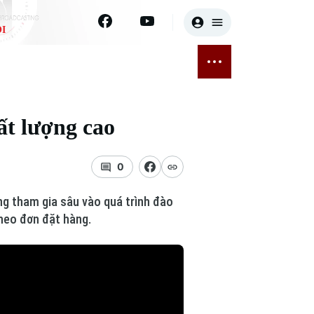
I
E
THỂ THAO
GIẢI TRÍ
ĐÃ PHÁT SÓNG
Bóng đá
Tin tức
ất lượng cao
ỡng
Quần vợt
Sao
sức khỏe
Golf
Điện ảnh
0
Thời trang
ng tham gia sâu vào quá trình đào
theo đơn đặt hàng.
Âm nhạc