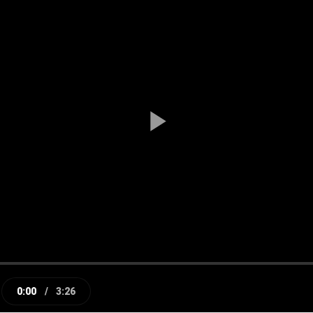
Play
Video
0:00
/
3:26
e
Current
Duration