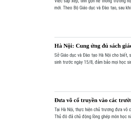
Việc sắp xếp, tinh gọn hệ thống trường 
mới. Theo Bộ Giáo dục và Đào tạo, sau kh
17.000 đầu mối cơ sở giáo dục công lập, 
khó khăn.
Hà Nội: Cung ứng đủ sách giá
Sở Giáo dục và Đào tạo Hà Nội cho biết, 
sinh trước ngày 15/8, đảm bảo mọi học s
Đưa võ cổ truyền vào các trườ
Tại Hà Nội, thực hiện chủ trương đưa võ 
Thủ đô đã chủ động lồng ghép môn học nà
thuật từ môi trường học đường, giúp các e