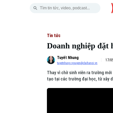
Thứ Bảy
THỜI SỰ
HÀ NỘI
THẾ GIỚI
08 Tháng 08, 2026
Hà Nội
Nhịp sống Hà Nộ
Tin tức
Tin tức
Doanh nghiệp đặt h
Chính trị
Người Hà Nội
Quân s
Tuyết Nhung
Xã hội
Khoảnh khắc Hà 
Hồ sơ
17/0
tuyetnhung.nguyen@daihanoi.vn
An ninh trật tự
Ẩm thực
Người V
Thay vì chờ sinh viên ra trường mớ
tạo tại các trường đại học, từ xây
Công nghệ
Skip Ad