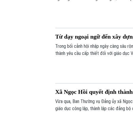
đội ngũ giáo viên, cơ sở vật chất và học li
Từ dạy ngoại ngữ đến xây dựn
Trong bối cảnh hội nhập ngày càng sâu rộn
thành yêu cầu cấp thiết đối với giáo dục 
Xã Ngọc Hồi quyết định thành 
Vừa qua, Ban Thường vụ Đảng ủy xã Ngọc 
giáo dục công lập, thành lập các đảng bộ 
học thuộc thẩm quyền trên địa bàn xã.