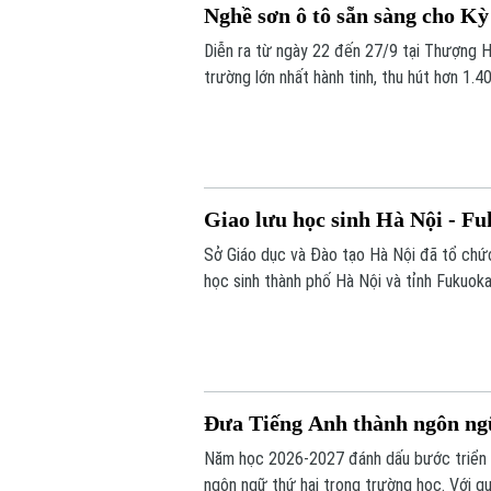
Nghề sơn ô tô sẵn sàng cho Kỳ
Diễn ra từ ngày 22 đến 27/9 tại Thượng Hả
trường lớn nhất hành tinh, thu hút hơn 1.4
thông công chính Hà Nội - đơn vị được Bộ
luyện của thầy và trò đang rất khẩn trương
Giao lưu học sinh Hà Nội - Fu
Sở Giáo dục và Đào tạo Hà Nội đã tổ chức 
học sinh thành phố Hà Nội và tỉnh Fukuo
giữa các trường học của hai địa phương, tạ
trong quản lý, giảng dạy và học tập.
Đưa Tiếng Anh thành ngôn ngữ
Năm học 2026-2027 đánh dấu bước triển kh
ngôn ngữ thứ hai trong trường học. Với q