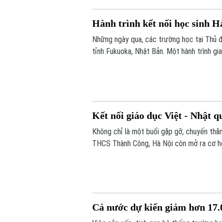
Hành trình kết nối học sinh H
Những ngày qua, các trường học tại Thủ đ
tỉnh Fukuoka, Nhật Bản. Một hành trình gi
xuyên biên giới được mở ra đã góp phần b
Kết nối giáo dục Việt - Nhật q
Không chỉ là một buổi gặp gỡ, chuyến thăm
THCS Thành Công, Hà Nội còn mở ra cơ hội
đắp tình hữu nghị từ những trải nghiệm t
Cả nước dự kiến giảm hơn 17.0