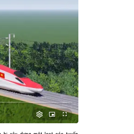
Picture-
Fullscreen
in-
Picture