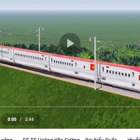
Play
Video
0:00
/
2:44
e
Current
Duration