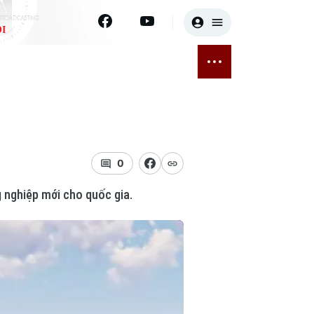
I
E
THỂ THAO
GIẢI TRÍ
ĐÃ PHÁT SÓNG
Bóng đá
Tin tức
ỡng
Quần vợt
Sao
sức khỏe
Golf
Điện ảnh
0
 nghiệp mới cho quốc gia.
Thời trang
Âm nhạc