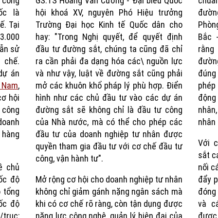
m công
GS.TS Hoàng Văn Cường - Đại biểu Quốc
chuẩ
Time
ốc là
hội khoá XV, nguyên Phó Hiệu trưởng
đườn
ế. Tại
Trường Đại học Kinh tế Quốc dân cho
Phòng
 3.000
hay: "Trong Nghị quyết, để quyết định
Bắc 
vẫn sử
đầu tư đường sắt, chúng ta cũng đã chỉ
rằng
 chế.
ra cần phải đa dạng hóa các\ nguồn lực
đường
dự án
và như vậy, luật về đường sắt cũng phải
đúng
- Nam
,
mở các khuôn khổ pháp lý phù hợp. Điển
phép
cơ hội
hình như các chủ đầu tư vào các dự án
động 
 công
đường sắt sẽ không chỉ là đầu tư công
nhân,
doanh
của Nhà nước, mà có thể cho phép các
nhân 
 hàng
đầu tư của doanh nghiệp tư nhân được
Với c
.
quyền tham gia đầu tư với cơ chế đầu tư
sắt c
công, vận hành tư".
ề chủ
nối c
ốc độ
Mở rộng cơ hội cho doanh nghiệp tư nhân
đẩy p
ó tổng
không chỉ giảm gánh nặng ngân sách mà
đóng
tốc độ
khi có cơ chế rõ ràng, còn tận dụng được
và c
/trục;
năng lực công nghệ, quản lý hiện đại của
được 