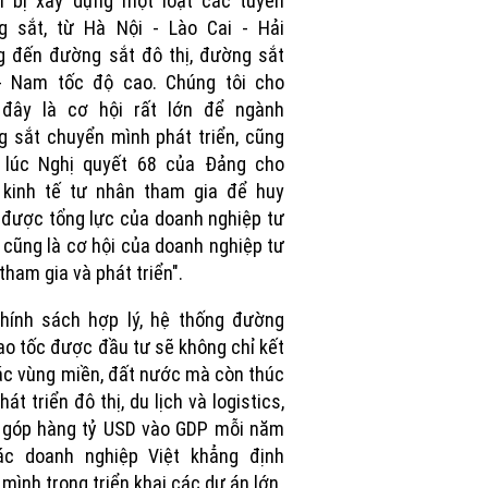
n bị xây dựng một loạt các tuyến
g sắt, từ Hà Nội - Lào Cai - Hải
 đến đường sắt đô thị, đường sắt
- Nam tốc độ cao. Chúng tôi cho
 đây là cơ hội rất lớn để ngành
 sắt chuyển mình phát triển, cũng
 lúc Nghị quyết 68 của Đảng cho
 kinh tế tư nhân tham gia để huy
được tổng lực của doanh nghiệp tư
 cũng là cơ hội của doanh nghiệp tư
tham gia và phát triển".
hính sách hợp lý, hệ thống đường
ao tốc được đầu tư sẽ không chỉ kết
ác vùng miền, đất nước mà còn thúc
hát triển đô thị, du lịch và logistics,
 góp hàng tỷ USD vào GDP mỗi năm
ác doanh nghiệp Việt khẳng định
mình trong triển khai các dự án lớn.