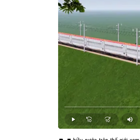
Loaded
:
0.00%
Play
Mut