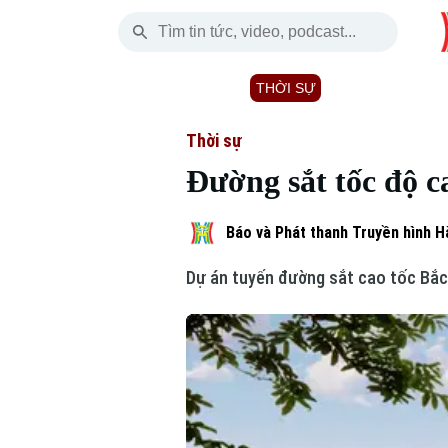
Thứ Năm
THỜI SỰ
HÀ NỘI
THẾ GIỚI
06 Tháng 08, 2026
Hà Nội
Nhịp sống Hà Nộ
Tin tức
Thời sự
Đường sắt tốc độ c
Chính trị
Người Hà Nội
Quân s
Xã hội
Khoảnh khắc Hà 
Hồ sơ
Báo và Phát thanh Truyền hình H
Dự án tuyến đường sắt cao tốc Bắc 
An ninh trật tự
Ẩm thực
Người V
Skip Ad
Công nghệ