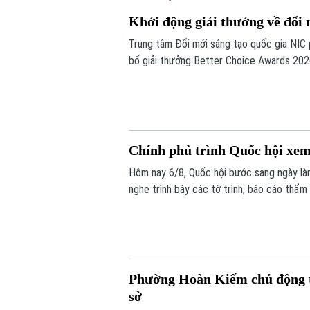
Khởi động giải thưởng về đổi 
Trung tâm Đổi mới sáng tạo quốc gia NIC
bố giải thưởng Better Choice Awards 202
nhằm tôn vinh, khuyến khích, cổ vũ những 
người tiêu dùng.
Chính phủ trình Quốc hội xem
Hôm nay 6/8, Quốc hội bước sang ngày làm
nghe trình bày các tờ trình, báo cáo thẩm 
việc thành lập thành phố Quảng Ninh và th
Phường Hoàn Kiếm chủ động tr
sở