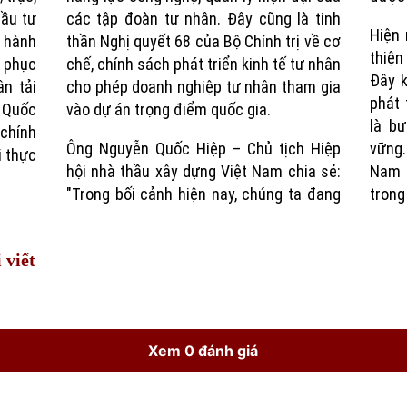
đầu tư
các tập đoàn tư nhân. Đây cũng là tinh
Hiện 
n hành
thần Nghị quyết 68 của Bộ Chính trị về cơ
thiện
g phục
chế, chính sách phát triển kinh tế tư nhân
Đây k
ận tải
cho phép doanh nghiệp tư nhân tham gia
phát 
c Quốc
vào dự án trọng điểm quốc gia.
là b
 chính
Ông Nguyễn Quốc Hiệp – Chủ tịch Hiệp
vững.
i thực
hội nhà thầu xây dựng Việt Nam chia sẻ:
Nam s
"Trong bối cảnh hiện nay, chúng ta đang
trong
 viết
Xem 0 đánh giá