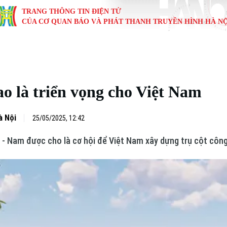
TRANG THÔNG TIN ĐIỆN TỬ
CỦA CƠ QUAN BÁO VÀ PHÁT THANH TRUYỀN HÌNH HÀ NỘ
KINH TẾ
NHÀ ĐẤT
TÀU VÀ XE
GIÁO DỤC
VĂN HÓA
SỨC KHỎ
i
Tin tức
Tin tức
Ô tô
Tin tức
Tin tức
Y tế
ao là triển vọng cho Việt Nam
ự
Cafe sáng
Đầu tư
Tàu
Tuyển sinh
Làng nghề
Dinh dư
Nội
Tài chính Ngân hàng
Căn hộ
Xe máy
Hướng nghiệp
Di tích
Tư vấn 
à Nội
25/05/2025, 12:42
- Nam được cho là cơ hội để Việt Nam xây dựng trụ cột công
iệt 4 phương
Doanh nghiệp
Đất đai
Thị trường
Kinh nghiệm
Đánh giá