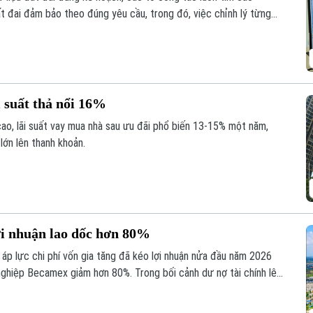
ất đai đảm bảo theo đúng yêu cầu, trong đó, việc chỉnh lý từng
như trước đây đã và đang được xem là giải pháp tối ưu.
 suất thả nổi 16%
cao, lãi suất vay mua nhà sau ưu đãi phổ biến 13-15% một năm,
lớn lên thanh khoản.
ợi nhuận lao dốc hơn 80%
áp lực chi phí vốn gia tăng đã kéo lợi nhuận nửa đầu năm 2026
ghiệp Becamex giảm hơn 80%. Trong bối cảnh dư nợ tài chính lên
ũng giảm mạnh và lùi về vùng giá thấp nhất trong 5 năm.