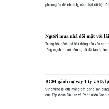
phương án để chỉnh lý, cập nhật dữ liệu đ
tờ bản đồ thay vì chỉnh lý từng thửa đất 
Người mua nhà đối mặt với lãi
Trong bối cảnh giá bất động sản vẫn neo 
tăng mạnh so với năm ngoái đã tạo áp lực 
BCM gánh nợ vay 1 tỷ USD, l
Sự chững lại của mảng bất động sản cùng 
của Tập đoàn Đầu tư và Phát triển Công n
khoảng 1 tỷ USD, cổ phiếu doanh nghiệp c