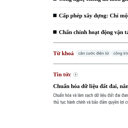
Cấp phép xây dựng: Chỉ một
Chấn chỉnh hoạt động vận tả
Từ khoá
căn cước điện tử
công tr
Tin tức
Chuẩn hóa dữ liệu đất đai, nâ
Chuẩn hóa và làm sạch dữ liệu đất đai đan
thủ tục hành chính và bảo đảm quyền lợi c
được triển khai đồng loạt từ từng thôn, t
đồng thuận của người dân.