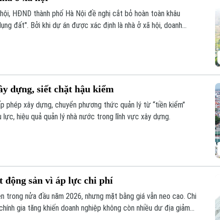
ã hội, HĐND thành phố Hà Nội đề nghị cắt bỏ hoàn toàn khâu
ụng đất". Bởi khi dự án được xác định là nhà ở xã hội, doanh
này để làm thủ tục giao đất.
ây dựng, siết chặt hậu kiểm
cấp phép xây dựng, chuyển phương thức quản lý từ “tiền kiểm”
 lực, hiệu quả quản lý nhà nước trong lĩnh vực xây dựng.
 động sản vì áp lực chi phí
ện trong nửa đầu năm 2026, nhưng mặt bằng giá vẫn neo cao. Chi
i chính gia tăng khiến doanh nghiệp không còn nhiều dư địa giảm