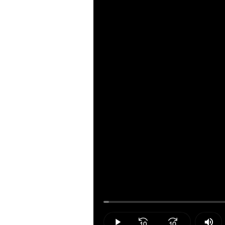
Loaded
:
1.15%