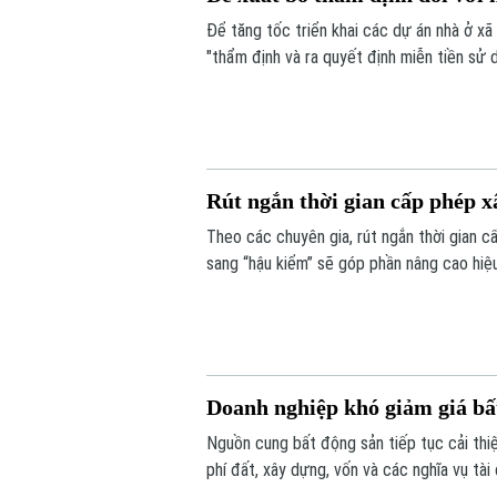
Để tăng tốc triển khai các dự án nhà ở x
"thẩm định và ra quyết định miễn tiền sử d
nghiệp sẽ được tự động miễn các thủ tục 
Rút ngắn thời gian cấp phép x
Theo các chuyên gia, rút ngắn thời gian 
sang “hậu kiểm” sẽ góp phần nâng cao hiệu
Doanh nghiệp khó giảm giá bất
Nguồn cung bất động sản tiếp tục cải thi
phí đất, xây dựng, vốn và các nghĩa vụ tà
giá bán.