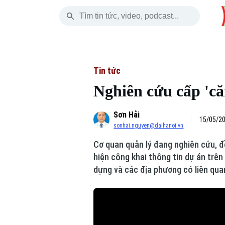
Thứ Năm
THỜI SỰ
HÀ NỘI
THẾ GIỚI
06 Tháng 08, 2026
Hà Nội
Nhịp sống Hà Nộ
Tin tức
Tin tức
Nghiên cứu cấp 'că
Chính trị
Người Hà Nội
Quân s
Sơn Hải
Xã hội
Khoảnh khắc Hà 
Hồ sơ
15/05/20
sonhai.nguyen@daihanoi.vn
An ninh trật tự
Ẩm thực
Người V
Cơ quan quản lý đang nghiên cứu, đ
hiện công khai thông tin dự án trên
Công nghệ
dựng và các địa phương có liên qua
Skip Ad