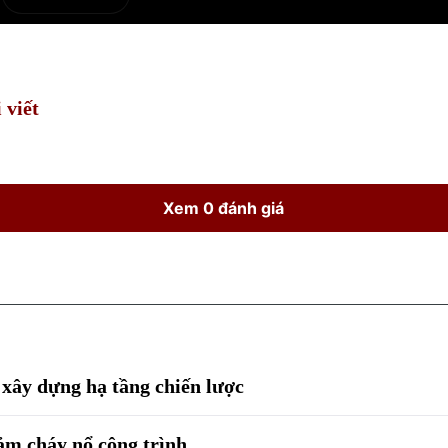
e
Current
Duration
Time
 viết
Xem 0 đánh giá
 xây dựng hạ tầng chiến lược
ảm cháy nổ công trình