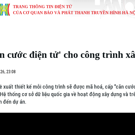
TRANG THÔNG TIN ĐIỆN TỬ
CỦA CƠ QUAN BÁO VÀ PHÁT THANH TRUYỀN HÌNH HÀ NỘ
KINH TẾ
NHÀ ĐẤT
TÀU VÀ XE
GIÁO DỤC
VĂN HÓA
SỨC KHỎ
i
Tin tức
Tin tức
Ô tô
Tin tức
Tin tức
Y tế
n cước điện tử' cho công trình x
ự
Cafe sáng
Đầu tư
Tàu
Tuyển sinh
Làng nghề
Dinh dư
Nội
Tài chính Ngân hàng
Căn hộ
Xe máy
Hướng nghiệp
Di tích
Tư vấn 
26, 23:08
iệt 4 phương
Doanh nghiệp
Đất đai
Thị trường
ề xuất thiết kế mỗi công trình sẽ được mã hoá, cấp "căn cư
 Hệ thống cơ sở dữ liệu quốc gia về hoạt động xây dựng và tr
Kinh nghiệm
Đánh giá
n đến dự án.