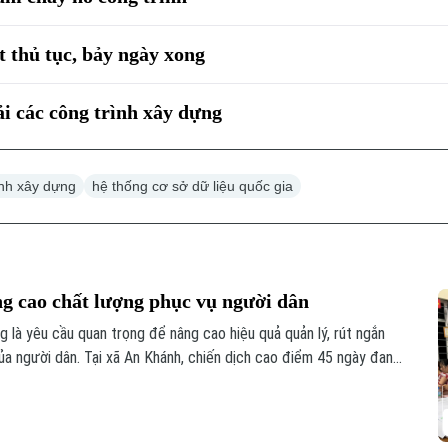
 thủ tục, bảy ngày xong
i các công trình xây dựng
ình xây dựng
hệ thống cơ sở dữ liệu quốc gia
ng cao chất lượng phục vụ người dân
g là yêu cầu quan trọng để nâng cao hiệu quả quản lý, rút ngắn
ủa người dân. Tại xã An Khánh, chiến dịch cao điểm 45 ngày đang
ừng khu dân cư, với sự vào cuộc của cả hệ thống chính trị và sự