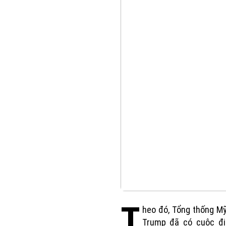
T
heo đó, Tổng thống M
Trump đã có cuộc đ