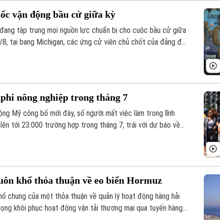
ốc vận động bầu cử giữa kỳ
đang tập trung mọi nguồn lực chuẩn bị cho cuộc bầu cử giữa
7/8, tại bang Michigan, các ứng cử viên chủ chốt của đảng đã
ể hiện sự đoàn kết và đẩy mạnh chiến dịch vận động cử tri.
phi nông nghiệp trong tháng 7
ng Mỹ công bố mới đây, số người mất việc làm trong lĩnh
lên tới 23.000 trường hợp trong tháng 7, trái với dự báo về
uôn khổ thỏa thuận về eo biển Hormuz
hổ chung của một thỏa thuận về quản lý hoạt động hàng hải
vọng khôi phục hoạt động vận tải thương mại qua tuyến hàng