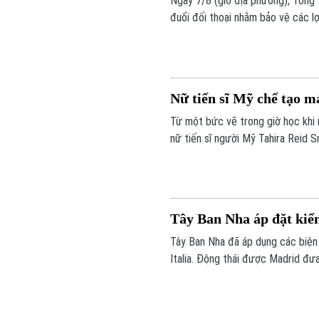
Ngày 7/8 (giờ địa phương), Tổng 
đuổi đối thoại nhằm bảo vệ các l
phải đầu hàng.
Nữ tiến sĩ Mỹ chế tạo m
Từ một bức vẽ trong giờ học khi 
nữ tiến sĩ người Mỹ Tahira Reid S
xoay dây nhảy tự động mang tên 
thích môn nhảy dây đôi mà còn 
dưỡng bằng sự kiên trì.
Tây Ban Nha áp đặt kiểm 
Tây Ban Nha đã áp dụng các biện 
Italia. Động thái được Madrid đưa
khủng hoảng di cư tại Ceuta, vùng