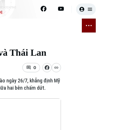
I
E
THỂ THAO
GIẢI TRÍ
ĐÃ PHÁT SÓNG
Bóng đá
Tin tức
và Thái Lan
ỡng
Quần vợt
Sao
sức khỏe
Golf
Điện ảnh
0
ào ngày 26/7, khẳng định Mỹ
Thời trang
iữa hai bên chấm dứt.
Âm nhạc