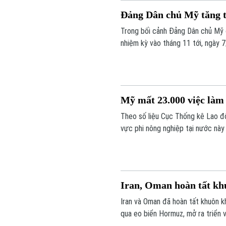
Đảng Dân chủ Mỹ tăng t
Trong bối cảnh Đảng Dân chủ Mỹ 
nhiệm kỳ vào tháng 11 tới, ngày 
tập hợp tại thành phố Detroit, th
Mỹ mất 23.000 việc làm 
Theo số liệu Cục Thống kê Lao độ
vực phi nông nghiệp tại nước này 
xu hướng tăng trước đó.
Iran, Oman hoàn tất kh
Iran và Oman đã hoàn tất khuôn k
qua eo biển Hormuz, mở ra triển 
hải chiến lược này.