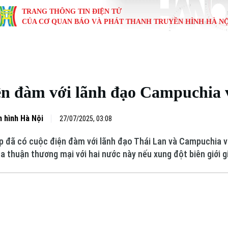
TRANG THÔNG TIN ĐIỆN TỬ
CỦA CƠ QUAN BÁO VÀ PHÁT THANH TRUYỀN HÌNH HÀ NỘ
KINH TẾ
NHÀ ĐẤT
TÀU VÀ XE
GIÁO DỤC
VĂN HÓA
SỨC KHỎ
i
Tin tức
Tin tức
Ô tô
Tin tức
Tin tức
Y tế
n đàm với lãnh đạo Campuchia 
ự
Cafe sáng
Đầu tư
Tàu
Tuyển sinh
Làng nghề
Dinh dư
Nội
Tài chính Ngân hàng
Căn hộ
Xe máy
Hướng nghiệp
Di tích
Tư vấn 
 hình Hà Nội
27/07/2025, 03:08
 đã có cuộc điện đàm với lãnh đạo Thái Lan và Campuchia v
iệt 4 phương
Doanh nghiệp
Đất đai
Thị trường
a thuận thương mại với hai nước này nếu xung đột biên giới g
Kinh nghiệm
Đánh giá